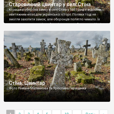
Старовинний цвинтар у селі Стіна
Козацька оборона замку в селі Стіна у 1651 році є відомим
звитяжним епізодом української історії. Поляки тоді не
змогли захопити замок, але оборонців полягло чимало. Їх
поховали на цвинтарі, який тоді називався Замковим. Нині на
місці замку церква із кам’яною огорожею, а цвинтар є. На
ньому чимало хрестів 19 століття, є такі, де епітафії стер […]
Стіна. Цвинтар
Фото Романа Маленкова та Ярослава Геращенка