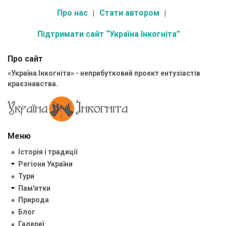
Про нас
Стати автором
Підтримати сайт “Україна Інкогніта”
Про сайт
«Україна Інкогніта» - неприбутковий проект ентузіастів
краєзнавства.
Меню
Історія і традиції
Регіони України
Тури
Пам'ятки
Природа
Блог
Галереї