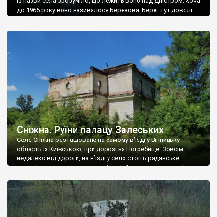
Із назви села зрозуміло, що лежить воно над Дністром. Хоча
до 1965 року воно називалося Березова. Берег тут доволі
високий і крутий, як і майже всюди на Поділлі, але є кілька
грунтових доріг, які збігають аж до самої води – цим
Наддністрянське відрізняється від більшості навколишніх
сіл. У селі є мурована Михайлівська церква. Точної дати […]
Сніжна. Руїни палацу Залеських
Село Сніжна розташоване на самому в’їзді у Вінницьку
область із Київською, при дорозі на Погребище. Зовсім
недалеко від дороги, на в’їзді у село стоїть радянське
рельєфне пано, яке показує жінку і яблуню, а трохи далі, десь
серед дерев, заховалися руїни палацу Залеських. З дороги їх
не видно, але видно дві стареньких колії у траві – […]