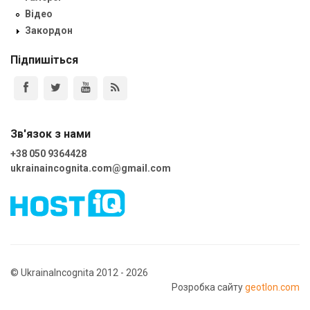
Відео
Закордон
Підпишіться
Зв'язок з нами
+38 050 9364428
ukrainaincognita.com@gmail.com
© UkrainaIncognita 2012 - 2026
Розробка сайту
geotlon.com