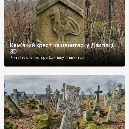
Кам’яний хрест на цвинтарі у Дзигівці
3D
Читайте статтю про Дзигівку і її цвинтар