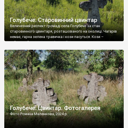
Голубече. Старовинний цвинтар
Величезний респект громаді села Голубече за стан
старовинного цвинтаря, розташованого на околиці. Чагарів
немає, гарна зелена травичка і кози пасуться. Кози –
найкращий регулятор шкідливої, для старих кладовищ,
рослинності. Навесні, коли паростки дерев вкриваються
бруньками, кози ті бруньки обгризають, бо то улюблений
делікатес. На цвинтарі у Голубечому ціла колекція
різноманітних форм хрестів. Село відносно невелике, […]
Голубече. Цвинтар. Фотогалерея
Фото Романа Маленкова, 2024 р.