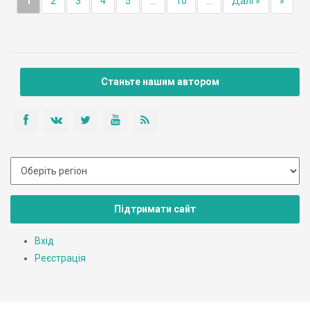
1
2
3
4
5
...
10
...
Далі »
»
Станьте нашим автором
Підтримати сайт
Вхід
Реєстрація