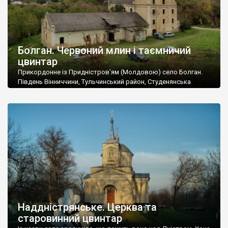
Болган. Червоний млин і таємничий
цвинтар
Прикордонне із Придністров’ям (Молдовою) село Болган.
Південь Вінниччини, Тульчинський район, Студенянська
громада. У селі мешкає близько тисячі осіб. Спочатку ми
дізналися, що у Болгані є величезний захаращений
старовинний цвинтар із кам’яними хрестами. Всі епітафії, які
збереглися, написані кирилицею, церковнослов’янською
мовою. За всіма традиційними ознаками – цвинтар
український. Хрести датуються 19 століттям. У 1924-1940
роках Болган […]
Наддністрянське. Церква та
старовинний цвинтар