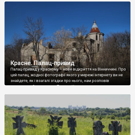
доглянутий, а в іншій суцільна руїна. Руїни палацу Тишкевичів у
Андрушівці, на Вінниччині. Такий стан […]
Красне. Палац-привид
Палац-привид у Красному – нове відкриття на Вінниччині. Про
цей палац, жодної фотографії якого у мережі інтернету ви не
знайдете, як і взагалі згадки про нього, нам розповів
мешканець Самгородка. Палац у Красному вразив не лише
станом руїни і чагарями, які його оточують, але і величчю
навіть у руїні. Можна уявно рекоструювати головний вхід із
[…]