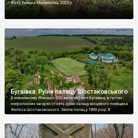
Фото Романа Маленкова, 2023 р.
Бугаївка. Руїни палацу Шостаковського
В невеликому (близько 200 жителів) селі Бугаївка, в густих
непролазних чагарях стоять руїни палацу місцевого поміщика
Фелікса Шостаковського. Звели палац у 1893 році. В
радянський період у ньому спочатку містилася школа, потім
клуб, ще пізніше – гуртожиток. У 60-х роках минулого
століття тут розмістили туберкульозну лікарню. Коли із
палацу виїхала лікарня – ми точно не […]