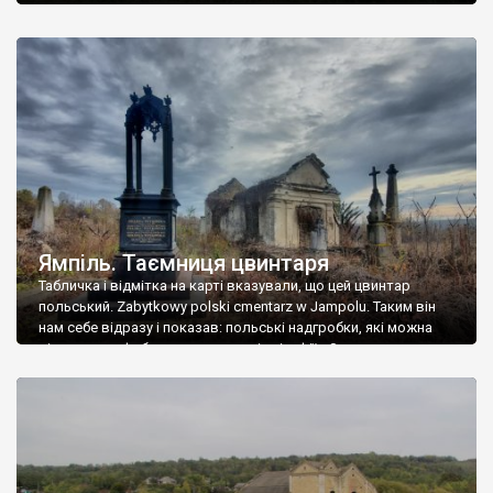
Ямпіль. Таємниця цвинтаря
Табличка і відмітка на карті вказували, що цей цвинтар
польський. Zabytkowy polski cmentarz w Jampolu. Таким він
нам себе відразу і показав: польські надгробки, які можна
віднести до фабричних, польські епітафії… Загалом цвинтар
виявився величезним – порахували площу у GoogleMaps –
виявилося більше семи гектарів. Перше враження про
абсолютну звичайність польського цвинтаря виявилося
оманливим – […]