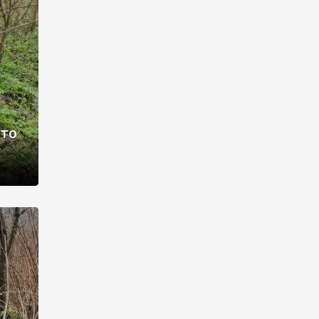
раві –
ото