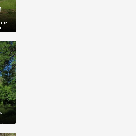
й
лган.
а
 ми
ї, які
кою
940
у
ім
і,
 З