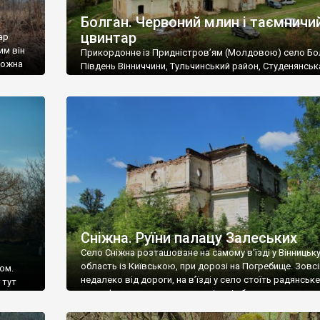
Болган. Червоний млин і таємничи
цвинтар
ар
им він
Прикордонне із Придністров’ям (Молдовою) село Бо
 можна
Південь Вінниччини, Тульчинський район, Студенянськ
цвинтар
громада. У селі мешкає близько тисячі осіб. Спочатку
Maps –
дізналися, що у Болгані є величезний захаращений
ро
старовинний цвинтар із кам’яними хрестами. Всі епітафі
лося
збереглися, написані кирилицею, церковнослов’янсь
мовою. За всіма традиційними ознаками – цвинтар
український. Хрести датуються 19 століттям. У 1924-1
роках Болган […]
Сніжна. Руїни палацу Залеських
Село Сніжна розташоване на самому в’їзді у Вінницьк
область із Київською, при дорозі на Погребище. Зовс
ом.
недалеко від дороги, на в’їзді у село стоїть радянське
 тут
рельєфне пано, яке показує жінку і яблуню, а трохи дал
, але є
десь серед дерев, заховалися руїни палацу Залеських.
и – цим