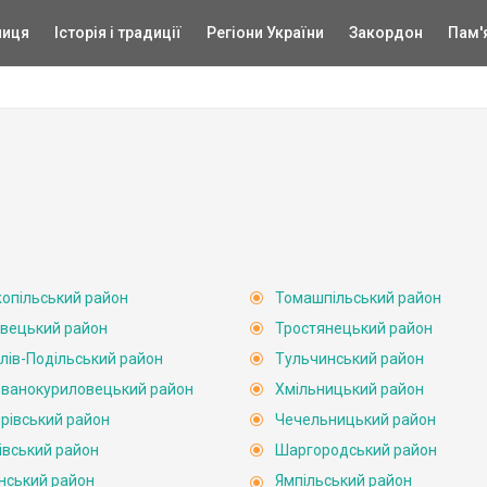
ниця
Історія і традиції
Регіони України
Закордон
Пам'
опільський район
Томашпільський район
вецький район
Тростянецький район
лів-Подільський район
Тульчинський район
ванокуриловецький район
Хмільницький район
рівський район
Чечельницький район
івський район
Шаргородський район
нський район
Ямпільський район