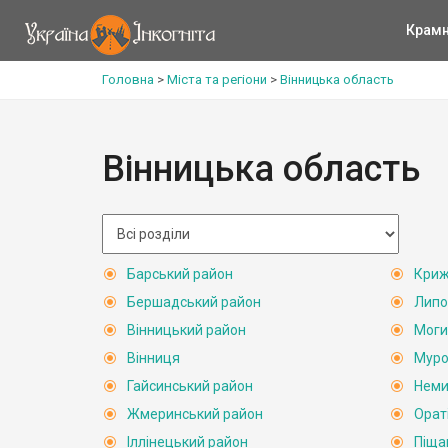
Крам
Головна
>
Міста та регіони
>
Вінницька область
Вінницька область
Барський район
Криж
Бершадський район
Липо
Вінницький район
Моги
Вінниця
Муро
Гайсинський район
Неми
Жмеринський район
Орат
Іллінецький район
Піща