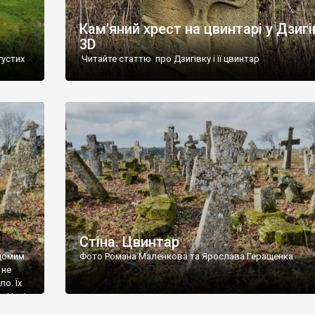
Кам’яний хрест на цвинтарі у Дзигі
3D
густих
Читайте статтю про Дзигівку і її цвинтар
93 році.
ола,
инулого
и із
Стіна. Цвинтар
ідомим
Фото Романа Маленкова та Ярослава Геращенка
 не
о. Їх
. Нині
ар є.