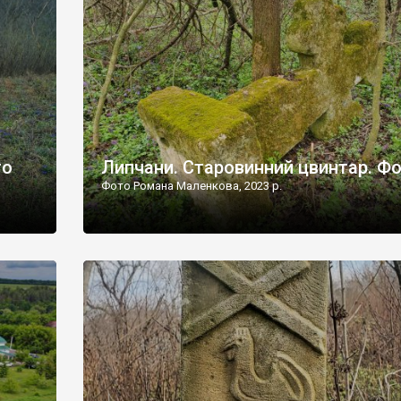
дороги їх не видно, але видно дві стареньких колії у т
лишніх
[…]
ати […]
то
Липчани. Старовинний цвинтар. Ф
Фото Романа Маленкова, 2023 р.