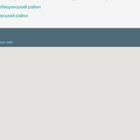
ебищенський район
івський район