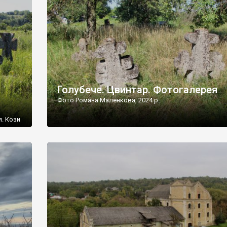
[…]
Голубече. Цвинтар. Фотогалерея
Фото Романа Маленкова, 2024 р.
я. Кози
овищ,
ються
ений
 […]