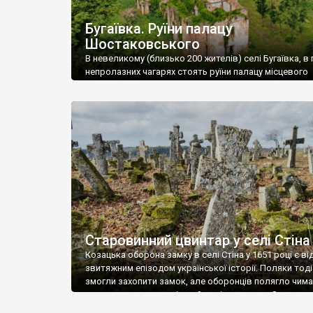
Бугаївка. Руїни палацу
Шостаковського
В невеликому (близько 200 жителів) селі Бугаївка, в 
непролазних чагарях стоять руїни палацу місцевого
поміщика Фелікса Шостаковського. Звели палац у 18
В радянський період у ньому спочатку містилася шк
потім клуб, ще пізніше – гуртожиток. У 60-х роках м
століття тут розмістили туберкульозну лікарню. Кол
палацу виїхала лікарня – ми точно не […]
Старовинний цвинтар у селі Стіна
Козацька оборона замку в селі Стіна у 1651 році є в
звитяжним епізодом української історії. Поляки тоді
змогли захопити замок, але оборонців полягло чимал
поховали на цвинтарі, який тоді називався Замковим
на місці замку церква із кам’яною огорожею, а цвинт