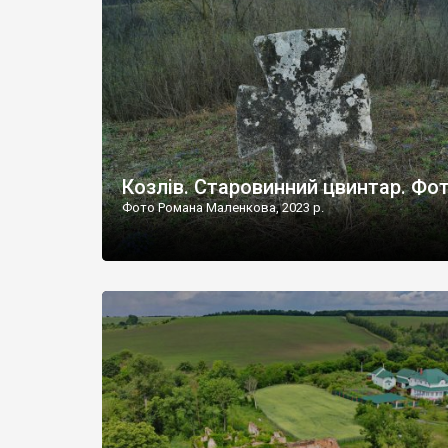
Наддністрянське відрізняється від більшості навко
сіл. У селі є мурована Михайлівська церква. Точної д
Козлів. Старовинний цвинтар. Фо
Фото Романа Маленкова, 2023 р.