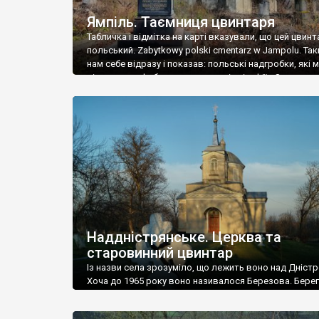
Ямпіль. Таємниця цвинтаря
Табличка і відмітка на карті вказували, що цей цвинт
польський. Zabytkowy polski cmentarz w Jampolu. Так
нам себе відразу і показав: польські надгробки, які
віднести до фабричних, польські епітафії… Загалом 
виявився величезним – порахували площу у Google
виявилося більше семи гектарів. Перше враження п
абсолютну звичайність польського цвинтаря вияви
оманливим – […]
Наддністрянське. Церква та
старовинний цвинтар
Із назви села зрозуміло, що лежить воно над Дністр
Хоча до 1965 року воно називалося Березова. Берег
доволі високий і крутий, як і майже всюди на Поділлі
кілька грунтових доріг, які збігають аж до самої вод