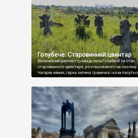
у Андрушівці, на Вінниччині. Такий стан […]
Голубече. Старовинний цвинтар
Величезний респект громаді села Голубече за стан
старовинного цвинтаря, розташованого на околиці.
Чагарів немає, гарна зелена травичка і кози пасутьс
– найкращий регулятор шкідливої, для старих клад
рослинності. Навесні, коли паростки дерев вкрива
бруньками, кози ті бруньки обгризають, бо то улюбл
делікатес. На цвинтарі у Голубечому ціла колекція
різноманітних форм хрестів. Село відносно невелике,