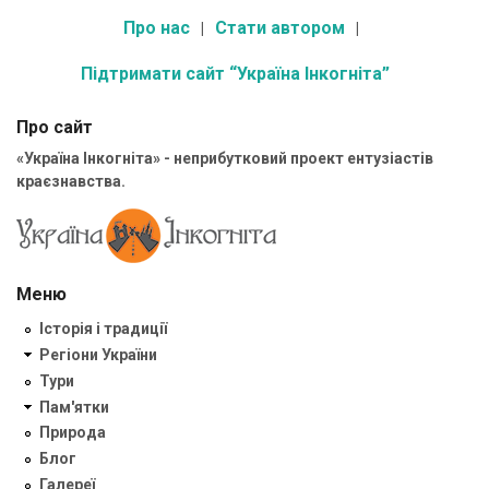
Про нас
Стати автором
Підтримати сайт “Україна Інкогніта”
Про сайт
«Україна Інкогніта» - неприбутковий проект ентузіастів
краєзнавства.
Меню
Історія і традиції
Регіони України
Тури
Пам'ятки
Природа
Блог
Галереї