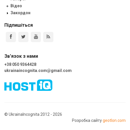
Відео
Закордон
Підпишіться
Зв'язок з нами
+38 050 9364428
ukrainaincognita.com@gmail.com
© UkrainaIncognita 2012 - 2026
Розробка сайту
geotlon.com