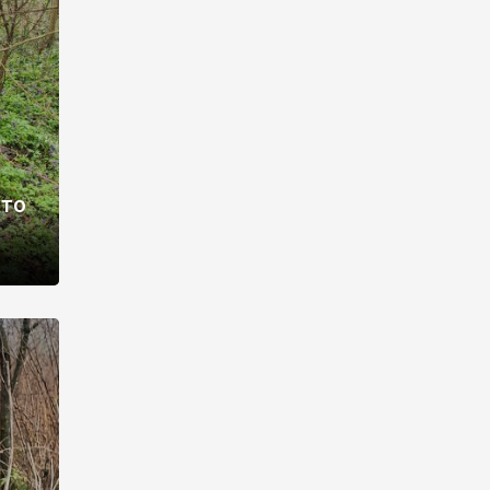
раві –
ото