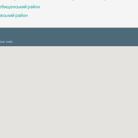
ебищенський район
івський район