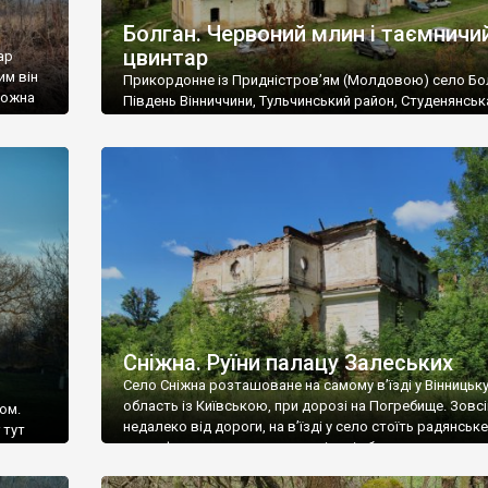
Болган. Червоний млин і таємничи
цвинтар
ар
им він
Прикордонне із Придністров’ям (Молдовою) село Бо
 можна
Південь Вінниччини, Тульчинський район, Студенянськ
цвинтар
громада. У селі мешкає близько тисячі осіб. Спочатку
Maps –
дізналися, що у Болгані є величезний захаращений
ро
старовинний цвинтар із кам’яними хрестами. Всі епітафі
лося
збереглися, написані кирилицею, церковнослов’янсь
мовою. За всіма традиційними ознаками – цвинтар
український. Хрести датуються 19 століттям. У 1924-1
роках Болган […]
Сніжна. Руїни палацу Залеських
Село Сніжна розташоване на самому в’їзді у Вінницьк
область із Київською, при дорозі на Погребище. Зовс
ом.
недалеко від дороги, на в’їзді у село стоїть радянське
 тут
рельєфне пано, яке показує жінку і яблуню, а трохи дал
, але є
десь серед дерев, заховалися руїни палацу Залеських.
и – цим