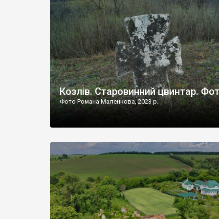
Наддністрянське відрізняється від більшості навко
сіл. У селі є мурована Михайлівська церква. Точної д
Козлів. Старовинний цвинтар. Фо
Фото Романа Маленкова, 2023 р.