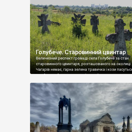
у Андрушівці, на Вінниччині. Такий стан […]
Голубече. Старовинний цвинтар
Величезний респект громаді села Голубече за стан
старовинного цвинтаря, розташованого на околиці.
Чагарів немає, гарна зелена травичка і кози пасутьс
– найкращий регулятор шкідливої, для старих клад
рослинності. Навесні, коли паростки дерев вкрива
бруньками, кози ті бруньки обгризають, бо то улюбл
делікатес. На цвинтарі у Голубечому ціла колекція
різноманітних форм хрестів. Село відносно невелике,