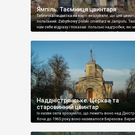
Ямпіль. Таємниця цвинтаря
Табличка і відмітка на карті вказували, що цей цвинт
польський. Zabytkowy polski cmentarz w Jampolu. Так
нам себе відразу і показав: польські надгробки, які
віднести до фабричних, польські епітафії… Загалом 
виявився величезним – порахували площу у Google
виявилося більше семи гектарів. Перше враження п
абсолютну звичайність польського цвинтаря вияви
оманливим – […]
Наддністрянське. Церква та
старовинний цвинтар
Із назви села зрозуміло, що лежить воно над Дністр
Хоча до 1965 року воно називалося Березова. Берег
доволі високий і крутий, як і майже всюди на Поділлі
кілька грунтових доріг, які збігають аж до самої вод