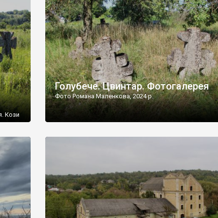
[…]
Голубече. Цвинтар. Фотогалерея
Фото Романа Маленкова, 2024 р.
я. Кози
овищ,
ються
ений
 […]