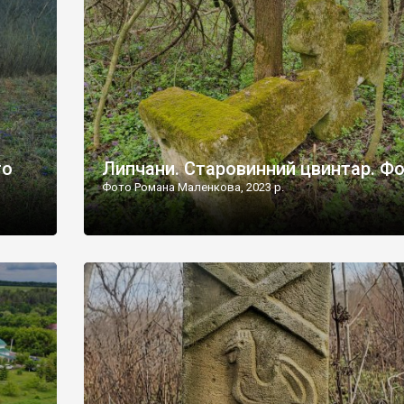
дороги їх не видно, але видно дві стареньких колії у т
лишніх
[…]
ати […]
то
Липчани. Старовинний цвинтар. Ф
Фото Романа Маленкова, 2023 р.