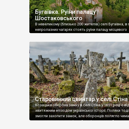
Бугаївка. Руїни палацу
Шостаковського
В невеликому (близько 200 жителів) селі Бугаївка, в 
непролазних чагарях стоять руїни палацу місцевого
поміщика Фелікса Шостаковського. Звели палац у 18
В радянський період у ньому спочатку містилася шк
потім клуб, ще пізніше – гуртожиток. У 60-х роках м
століття тут розмістили туберкульозну лікарню. Кол
палацу виїхала лікарня – ми точно не […]
Старовинний цвинтар у селі Стіна
Козацька оборона замку в селі Стіна у 1651 році є в
звитяжним епізодом української історії. Поляки тоді
змогли захопити замок, але оборонців полягло чимал
поховали на цвинтарі, який тоді називався Замковим
на місці замку церква із кам’яною огорожею, а цвинт