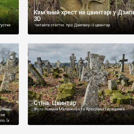
Кам’яний хрест на цвинтарі у Дзигі
3D
густих
Читайте статтю про Дзигівку і її цвинтар
93 році.
ола,
инулого
и із
Стіна. Цвинтар
ідомим
Фото Романа Маленкова та Ярослава Геращенка
 не
о. Їх
. Нині
ар є.