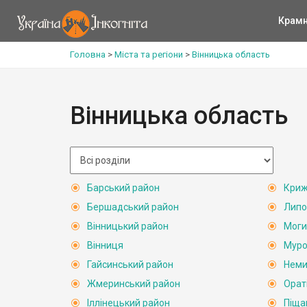
Крам
Головна
>
Міста та регіони
>
Вінницька область
Вінницька область
Барський район
Криж
Бершадський район
Липо
Вінницький район
Моги
Вінниця
Муро
Гайсинський район
Неми
Жмеринський район
Орат
Іллінецький район
Піща