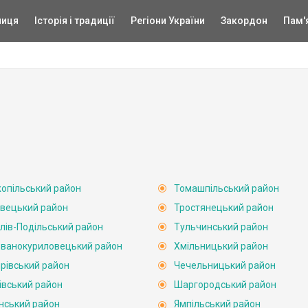
ниця
Історія і традиції
Регіони України
Закордон
Пам'
опільський район
Томашпільський район
вецький район
Тростянецький район
лів-Подільський район
Тульчинський район
ванокуриловецький район
Хмільницький район
рівський район
Чечельницький район
івський район
Шаргородський район
нський район
Ямпільський район