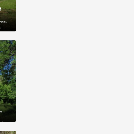
й
лган.
а
 ми
ї, які
кою
940
у
ім
і,
 З