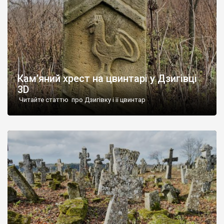
Кам’яний хрест на цвинтарі у Дзигівці
3D
Читайте статтю про Дзигівку і її цвинтар