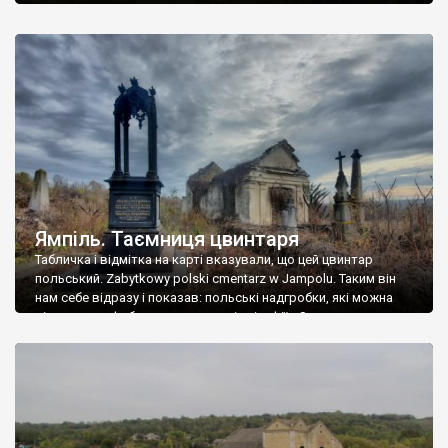
Ямпіль. Таємниця цвинтаря
Табличка і відмітка на карті вказували, що цей цвинтар
польський. Zabytkowy polski cmentarz w Jampolu. Таким він
нам себе відразу і показав: польські надгробки, які можна
віднести до фабричних, польські епітафії… Загалом цвинтар
виявився величезним – порахували площу у GoogleMaps –
виявилося більше семи гектарів. Перше враження про
абсолютну звичайність польського цвинтаря виявилося
оманливим – […]