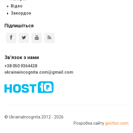
Відео
Закордон
Підпишіться
Зв'язок з нами
+38 050 9364428
ukrainaincognita.com@gmail.com
© UkrainaIncognita 2012 - 2026
Розробка сайту
geotlon.com