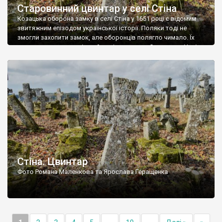
Старовинний цвинтар у селі Стіна
Козацька оборона замку в селі Стіна у 1651 році є відомим
звитяжним епізодом української історії. Поляки тоді не
змогли захопити замок, але оборонців полягло чимало. Їх
поховали на цвинтарі, який тоді називався Замковим. Нині на
місці замку церква із кам’яною огорожею, а цвинтар є. На
ньому чимало хрестів 19 століття, є такі, де епітафії стер […]
Стіна. Цвинтар
Фото Романа Маленкова та Ярослава Геращенка