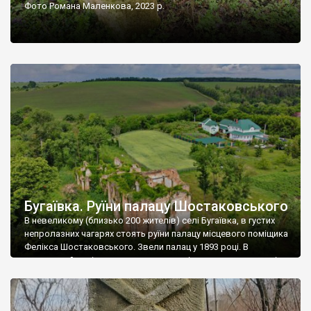
Фото Романа Маленкова, 2023 р.
Бугаївка. Руїни палацу Шостаковського
В невеликому (близько 200 жителів) селі Бугаївка, в густих
непролазних чагарях стоять руїни палацу місцевого поміщика
Фелікса Шостаковського. Звели палац у 1893 році. В
радянський період у ньому спочатку містилася школа, потім
клуб, ще пізніше – гуртожиток. У 60-х роках минулого
століття тут розмістили туберкульозну лікарню. Коли із
палацу виїхала лікарня – ми точно не […]