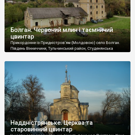
Болган. Червоний млин і таємничий
цвинтар
Прикордонне із Придністров’ям (Молдовою) село Болган.
Південь Вінниччини, Тульчинський район, Студенянська
громада. У селі мешкає близько тисячі осіб. Спочатку ми
дізналися, що у Болгані є величезний захаращений
старовинний цвинтар із кам’яними хрестами. Всі епітафії, які
збереглися, написані кирилицею, церковнослов’янською
мовою. За всіма традиційними ознаками – цвинтар
український. Хрести датуються 19 століттям. У 1924-1940
роках Болган […]
Наддністрянське. Церква та
старовинний цвинтар