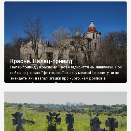
доглянутий, а в іншій суцільна руїна. Руїни палацу Тишкевичів у
Андрушівці, на Вінниччині. Такий стан […]
Красне. Палац-привид
Палац-привид у Красному – нове відкриття на Вінниччині. Про
цей палац, жодної фотографії якого у мережі інтернету ви не
знайдете, як і взагалі згадки про нього, нам розповів
мешканець Самгородка. Палац у Красному вразив не лише
станом руїни і чагарями, які його оточують, але і величчю
навіть у руїні. Можна уявно рекоструювати головний вхід із
[…]