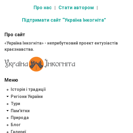
Про нас
Стати автором
Підтримати сайт “Україна Інкогніта”
Про сайт
«Україна Інкогніта» - неприбутковий проект ентузіастів
краєзнавства.
Меню
Історія і традиції
Регіони України
Тури
Пам'ятки
Природа
Блог
Галереї