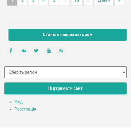
1
2
3
4
5
...
10
...
Далі »
»
Станьте нашим автором
Підтримати сайт
Вхід
Реєстрація