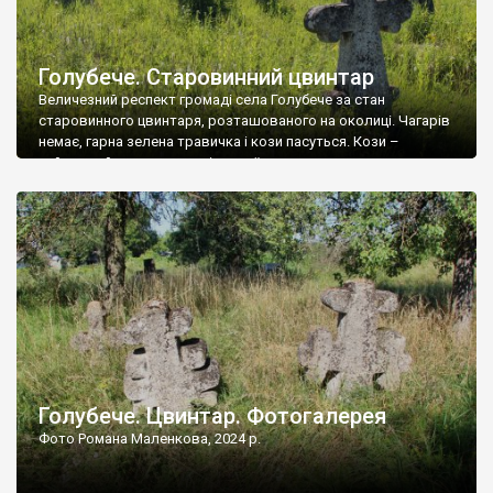
Голубече. Старовинний цвинтар
Величезний респект громаді села Голубече за стан
старовинного цвинтаря, розташованого на околиці. Чагарів
немає, гарна зелена травичка і кози пасуться. Кози –
найкращий регулятор шкідливої, для старих кладовищ,
рослинності. Навесні, коли паростки дерев вкриваються
бруньками, кози ті бруньки обгризають, бо то улюблений
делікатес. На цвинтарі у Голубечому ціла колекція
різноманітних форм хрестів. Село відносно невелике, […]
Голубече. Цвинтар. Фотогалерея
Фото Романа Маленкова, 2024 р.