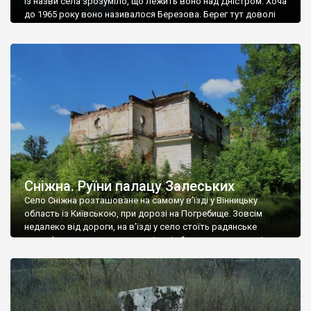
Із назви села зрозуміло, що лежить воно над Дністром. Хоча
до 1965 року воно називалося Березова. Берег тут доволі
високий і крутий, як і майже всюди на Поділлі, але є кілька
грунтових доріг, які збігають аж до самої води – цим
Наддністрянське відрізняється від більшості навколишніх
сіл. У селі є мурована Михайлівська церква. Точної дати […]
Сніжна. Руїни палацу Залеських
Село Сніжна розташоване на самому в’їзді у Вінницьку
область із Київською, при дорозі на Погребище. Зовсім
недалеко від дороги, на в’їзді у село стоїть радянське
рельєфне пано, яке показує жінку і яблуню, а трохи далі, десь
серед дерев, заховалися руїни палацу Залеських. З дороги їх
не видно, але видно дві стареньких колії у траві – […]