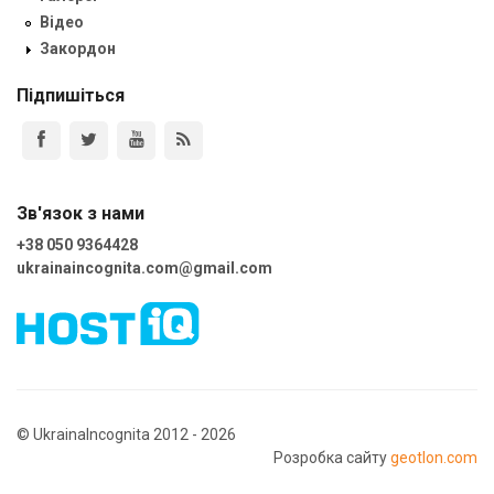
Відео
Закордон
Підпишіться
Зв'язок з нами
+38 050 9364428
ukrainaincognita.com@gmail.com
© UkrainaIncognita 2012 - 2026
Розробка сайту
geotlon.com