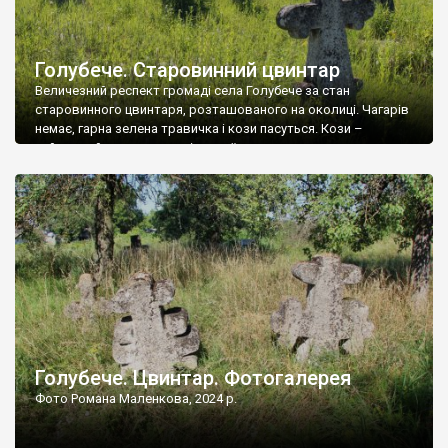
Голубече. Старовинний цвинтар
Величезний респект громаді села Голубече за стан
старовинного цвинтаря, розташованого на околиці. Чагарів
немає, гарна зелена травичка і кози пасуться. Кози –
найкращий регулятор шкідливої, для старих кладовищ,
рослинності. Навесні, коли паростки дерев вкриваються
бруньками, кози ті бруньки обгризають, бо то улюблений
делікатес. На цвинтарі у Голубечому ціла колекція
різноманітних форм хрестів. Село відносно невелике, […]
Голубече. Цвинтар. Фотогалерея
Фото Романа Маленкова, 2024 р.