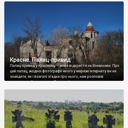
доглянутий, а в іншій суцільна руїна. Руїни палацу Тишкевичів у
Андрушівці, на Вінниччині. Такий стан […]
Красне. Палац-привид
Палац-привид у Красному – нове відкриття на Вінниччині. Про
цей палац, жодної фотографії якого у мережі інтернету ви не
знайдете, як і взагалі згадки про нього, нам розповів
мешканець Самгородка. Палац у Красному вразив не лише
станом руїни і чагарями, які його оточують, але і величчю
навіть у руїні. Можна уявно рекоструювати головний вхід із
[…]