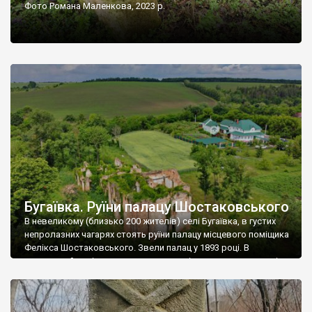
Фото Романа Маленкова, 2023 р.
Бугаївка. Руїни палацу Шостаковського
В невеликому (близько 200 жителів) селі Бугаївка, в густих
непролазних чагарях стоять руїни палацу місцевого поміщика
Фелікса Шостаковського. Звели палац у 1893 році. В
радянський період у ньому спочатку містилася школа, потім
клуб, ще пізніше – гуртожиток. У 60-х роках минулого
століття тут розмістили туберкульозну лікарню. Коли із
палацу виїхала лікарня – ми точно не […]