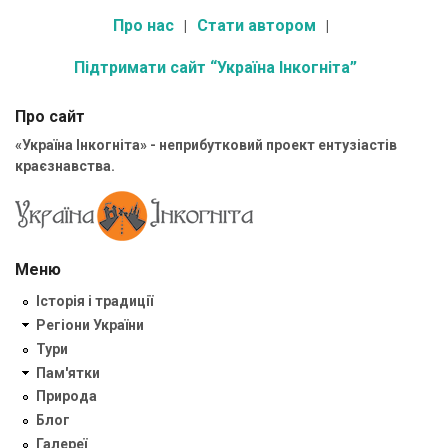
Про нас
Стати автором
Підтримати сайт “Україна Інкогніта”
Про сайт
«Україна Інкогніта» - неприбутковий проект ентузіастів
краєзнавства.
Меню
Історія і традиції
Регіони України
Тури
Пам'ятки
Природа
Блог
Галереї