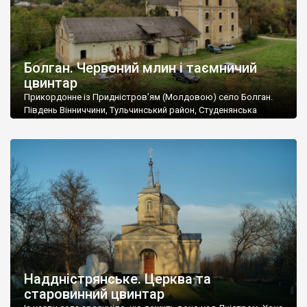
Болган. Червоний млин і таємничий
цвинтар
Прикордонне із Придністров’ям (Молдовою) село Болган.
Південь Вінниччини, Тульчинський район, Студенянська
громада. У селі мешкає близько тисячі осіб. Спочатку ми
дізналися, що у Болгані є величезний захаращений
старовинний цвинтар із кам’яними хрестами. Всі епітафії, які
збереглися, написані кирилицею, церковнослов’янською
мовою. За всіма традиційними ознаками – цвинтар
український. Хрести датуються 19 століттям. У 1924-1940
роках Болган […]
Наддністрянське. Церква та
старовинний цвинтар