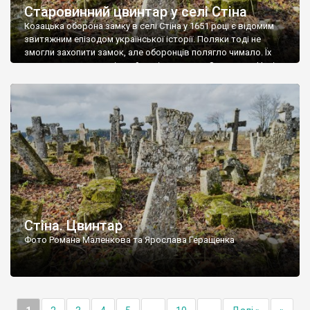
Старовинний цвинтар у селі Стіна
Козацька оборона замку в селі Стіна у 1651 році є відомим
звитяжним епізодом української історії. Поляки тоді не
змогли захопити замок, але оборонців полягло чимало. Їх
поховали на цвинтарі, який тоді називався Замковим. Нині на
місці замку церква із кам’яною огорожею, а цвинтар є. На
ньому чимало хрестів 19 століття, є такі, де епітафії стер […]
Стіна. Цвинтар
Фото Романа Маленкова та Ярослава Геращенка