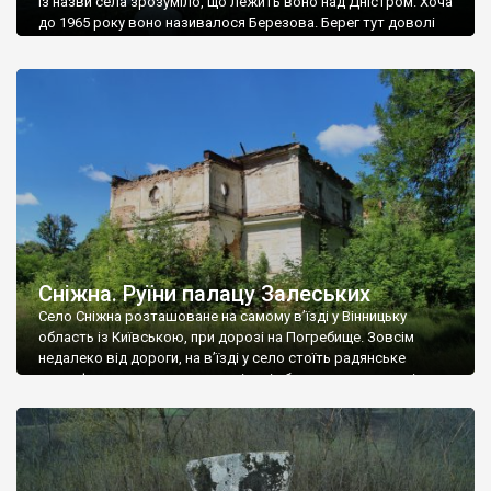
Із назви села зрозуміло, що лежить воно над Дністром. Хоча
до 1965 року воно називалося Березова. Берег тут доволі
високий і крутий, як і майже всюди на Поділлі, але є кілька
грунтових доріг, які збігають аж до самої води – цим
Наддністрянське відрізняється від більшості навколишніх
сіл. У селі є мурована Михайлівська церква. Точної дати […]
Сніжна. Руїни палацу Залеських
Село Сніжна розташоване на самому в’їзді у Вінницьку
область із Київською, при дорозі на Погребище. Зовсім
недалеко від дороги, на в’їзді у село стоїть радянське
рельєфне пано, яке показує жінку і яблуню, а трохи далі, десь
серед дерев, заховалися руїни палацу Залеських. З дороги їх
не видно, але видно дві стареньких колії у траві – […]