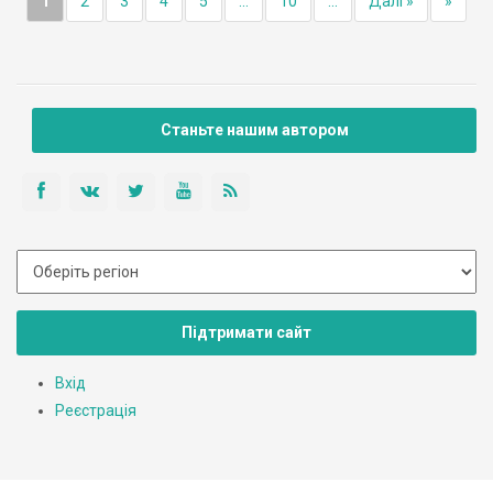
1
2
3
4
5
...
10
...
Далі »
»
Станьте нашим автором
Підтримати сайт
Вхід
Реєстрація