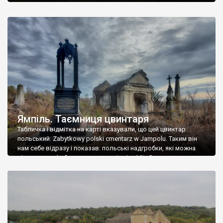
Ямпіль. Таємниця цвинтаря
Табличка і відмітка на карті вказували, що цей цвинтар
польський. Zabytkowy polski cmentarz w Jampolu. Таким він
нам себе відразу і показав: польські надгробки, які можна
віднести до фабричних, польські епітафії… Загалом цвинтар
виявився величезним – порахували площу у GoogleMaps –
виявилося більше семи гектарів. Перше враження про
абсолютну звичайність польського цвинтаря виявилося
оманливим – […]