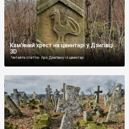
Кам’яний хрест на цвинтарі у Дзигівці
3D
Читайте статтю про Дзигівку і її цвинтар