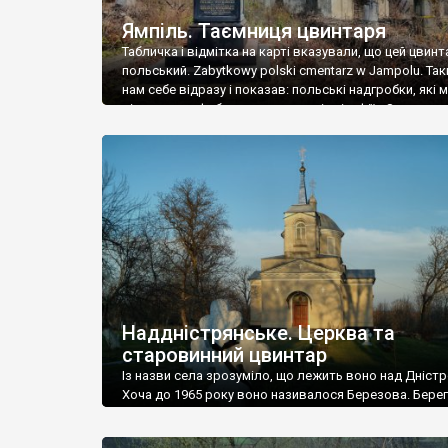
Ямпіль. Таємниця цвинтаря
Табличка і відмітка на карті вказували, що цей цвинт
польський. Zabytkowy polski cmentarz w Jampolu. Так
нам себе відразу і показав: польські надгробки, які
віднести до фабричних, польські епітафії… Загалом 
виявився величезним – порахували площу у Google
виявилося більше семи гектарів. Перше враження п
абсолютну звичайність польського цвинтаря вияви
оманливим – […]
Наддністрянське. Церква та
старовинний цвинтар
Із назви села зрозуміло, що лежить воно над Дністр
Хоча до 1965 року воно називалося Березова. Берег
доволі високий і крутий, як і майже всюди на Поділлі
кілька грунтових доріг, які збігають аж до самої вод