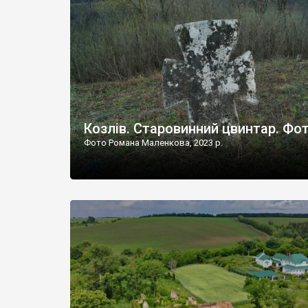
Наддністрянське відрізняється від більшості навко
сіл. У селі є мурована Михайлівська церква. Точної д
Козлів. Старовинний цвинтар. Фо
Фото Романа Маленкова, 2023 р.