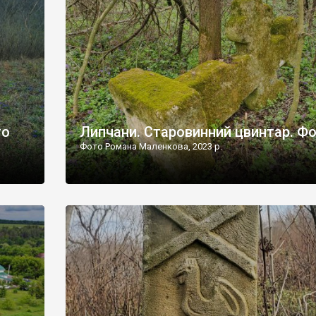
дороги їх не видно, але видно дві стареньких колії у т
лишніх
[…]
ати […]
то
Липчани. Старовинний цвинтар. Ф
Фото Романа Маленкова, 2023 р.