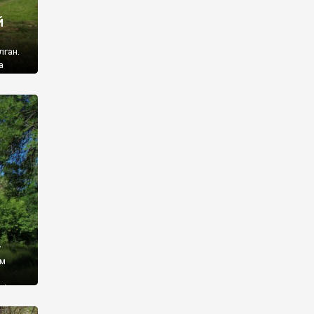
й
лган.
а
 ми
ї, які
кою
940
у
ім
і,
 З