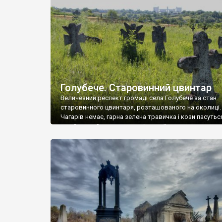
у Андрушівці, на Вінниччині. Такий стан […]
Голубече. Старовинний цвинтар
Величезний респект громаді села Голубече за стан
старовинного цвинтаря, розташованого на околиці.
Чагарів немає, гарна зелена травичка і кози пасутьс
– найкращий регулятор шкідливої, для старих клад
рослинності. Навесні, коли паростки дерев вкрива
бруньками, кози ті бруньки обгризають, бо то улюбл
делікатес. На цвинтарі у Голубечому ціла колекція
різноманітних форм хрестів. Село відносно невелике,