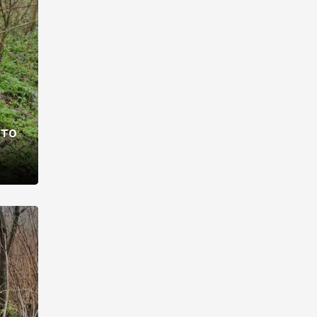
раві –
ото