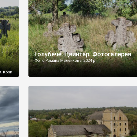
[…]
Голубече. Цвинтар. Фотогалерея
Фото Романа Маленкова, 2024 р.
я. Кози
овищ,
ються
ений
 […]