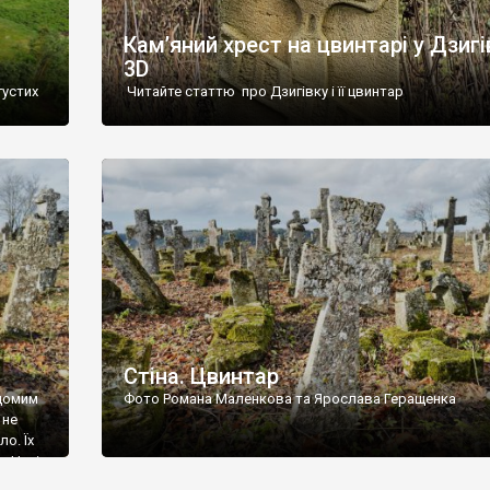
Кам’яний хрест на цвинтарі у Дзигі
3D
густих
Читайте статтю про Дзигівку і її цвинтар
93 році.
ола,
инулого
и із
Стіна. Цвинтар
ідомим
Фото Романа Маленкова та Ярослава Геращенка
 не
о. Їх
. Нині
ар є.