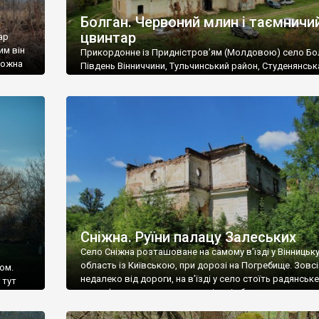
Болган. Червоний млин і таємничи
цвинтар
ар
им він
Прикордонне із Придністров’ям (Молдовою) село Бо
 можна
Південь Вінниччини, Тульчинський район, Студенянськ
цвинтар
громада. У селі мешкає близько тисячі осіб. Спочатку
Maps –
дізналися, що у Болгані є величезний захаращений
ро
старовинний цвинтар із кам’яними хрестами. Всі епітафі
лося
збереглися, написані кирилицею, церковнослов’янсь
мовою. За всіма традиційними ознаками – цвинтар
український. Хрести датуються 19 століттям. У 1924-1
роках Болган […]
Сніжна. Руїни палацу Залеських
Село Сніжна розташоване на самому в’їзді у Вінницьк
область із Київською, при дорозі на Погребище. Зовс
ом.
недалеко від дороги, на в’їзді у село стоїть радянське
 тут
рельєфне пано, яке показує жінку і яблуню, а трохи дал
, але є
десь серед дерев, заховалися руїни палацу Залеських.
и – цим