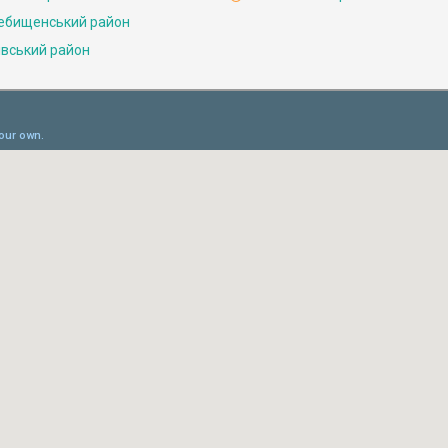
ебищенський район
івський район