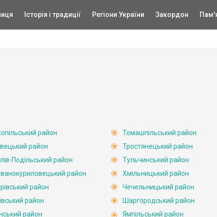
ниця
Історія і традиції
Регіони України
Закордон
Пам'
опільський район
Томашпільський район
вецький район
Тростянецький район
лів-Подільський район
Тульчинський район
ванокуриловецький район
Хмільницький район
рівський район
Чечельницький район
івський район
Шаргородський район
нський район
Ямпільський район