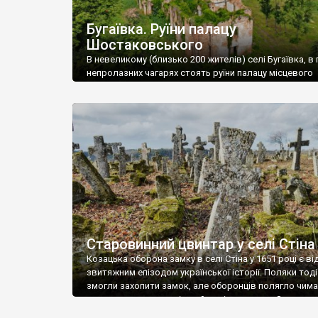
Бугаївка. Руїни палацу
Шостаковського
В невеликому (близько 200 жителів) селі Бугаївка, в 
непролазних чагарях стоять руїни палацу місцевого
поміщика Фелікса Шостаковського. Звели палац у 18
В радянський період у ньому спочатку містилася шк
потім клуб, ще пізніше – гуртожиток. У 60-х роках м
століття тут розмістили туберкульозну лікарню. Кол
палацу виїхала лікарня – ми точно не […]
Старовинний цвинтар у селі Стіна
Козацька оборона замку в селі Стіна у 1651 році є в
звитяжним епізодом української історії. Поляки тоді
змогли захопити замок, але оборонців полягло чимал
поховали на цвинтарі, який тоді називався Замковим
на місці замку церква із кам’яною огорожею, а цвинт