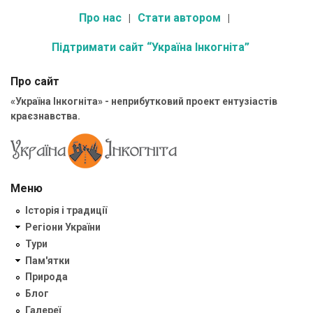
Про нас
Стати автором
Підтримати сайт “Україна Інкогніта”
Про сайт
«Україна Інкогніта» - неприбутковий проект ентузіастів
краєзнавства.
Меню
Історія і традиції
Регіони України
Тури
Пам'ятки
Природа
Блог
Галереї