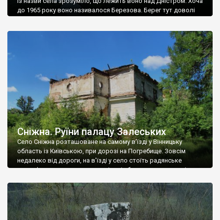
Із назви села зрозуміло, що лежить воно над Дністром. Хоча
до 1965 року воно називалося Березова. Берег тут доволі
високий і крутий, як і майже всюди на Поділлі, але є кілька
грунтових доріг, які збігають аж до самої води – цим
Наддністрянське відрізняється від більшості навколишніх
сіл. У селі є мурована Михайлівська церква. Точної дати […]
Сніжна. Руїни палацу Залеських
Село Сніжна розташоване на самому в’їзді у Вінницьку
область із Київською, при дорозі на Погребище. Зовсім
недалеко від дороги, на в’їзді у село стоїть радянське
рельєфне пано, яке показує жінку і яблуню, а трохи далі, десь
серед дерев, заховалися руїни палацу Залеських. З дороги їх
не видно, але видно дві стареньких колії у траві – […]