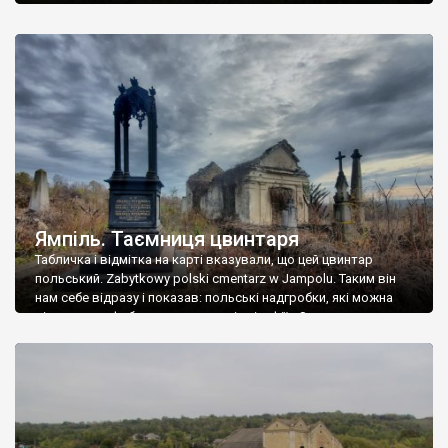
Ямпіль. Таємниця цвинтаря
Табличка і відмітка на карті вказували, що цей цвинтар
польський. Zabytkowy polski cmentarz w Jampolu. Таким він
нам себе відразу і показав: польські надгробки, які можна
віднести до фабричних, польські епітафії… Загалом цвинтар
виявився величезним – порахували площу у GoogleMaps –
виявилося більше семи гектарів. Перше враження про
абсолютну звичайність польського цвинтаря виявилося
оманливим – […]