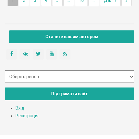
1
2
3
4
5
...
10
...
Далі »
»
Станьте нашим автором
Підтримати сайт
Вхід
Реєстрація