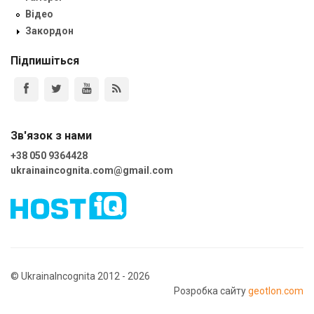
Відео
Закордон
Підпишіться
Зв'язок з нами
+38 050 9364428
ukrainaincognita.com@gmail.com
© UkrainaIncognita 2012 - 2026
Розробка сайту
geotlon.com