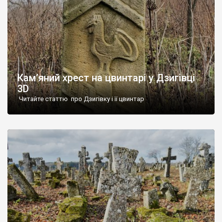
Кам’яний хрест на цвинтарі у Дзигівці
3D
Читайте статтю про Дзигівку і її цвинтар