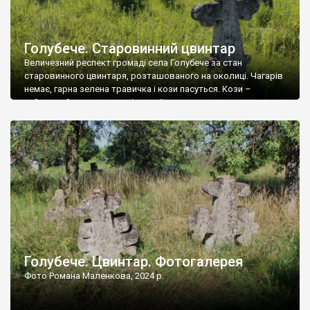
Голубече. Старовинний цвинтар
Величезний респект громаді села Голубече за стан
старовинного цвинтаря, розташованого на околиці. Чагарів
немає, гарна зелена травичка і кози пасуться. Кози –
найкращий регулятор шкідливої, для старих кладовищ,
рослинності. Навесні, коли паростки дерев вкриваються
бруньками, кози ті бруньки обгризають, бо то улюблений
делікатес. На цвинтарі у Голубечому ціла колекція
різноманітних форм хрестів. Село відносно невелике, […]
Голубече. Цвинтар. Фотогалерея
Фото Романа Маленкова, 2024 р.