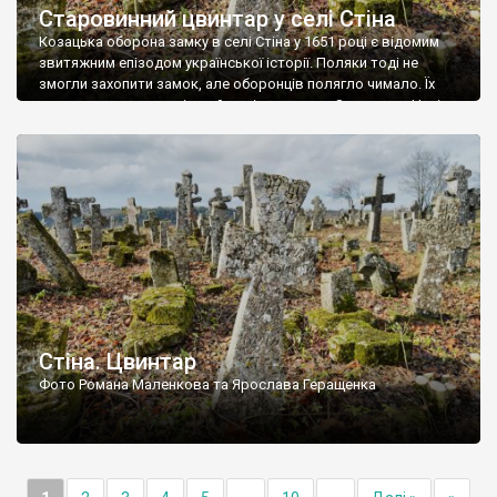
Старовинний цвинтар у селі Стіна
Козацька оборона замку в селі Стіна у 1651 році є відомим
звитяжним епізодом української історії. Поляки тоді не
змогли захопити замок, але оборонців полягло чимало. Їх
поховали на цвинтарі, який тоді називався Замковим. Нині на
місці замку церква із кам’яною огорожею, а цвинтар є. На
ньому чимало хрестів 19 століття, є такі, де епітафії стер […]
Стіна. Цвинтар
Фото Романа Маленкова та Ярослава Геращенка