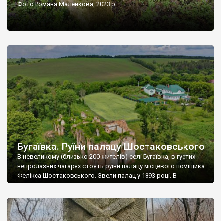
Фото Романа Маленкова, 2023 р.
Бугаївка. Руїни палацу Шостаковського
В невеликому (близько 200 жителів) селі Бугаївка, в густих
непролазних чагарях стоять руїни палацу місцевого поміщика
Фелікса Шостаковського. Звели палац у 1893 році. В
радянський період у ньому спочатку містилася школа, потім
клуб, ще пізніше – гуртожиток. У 60-х роках минулого
століття тут розмістили туберкульозну лікарню. Коли із
палацу виїхала лікарня – ми точно не […]