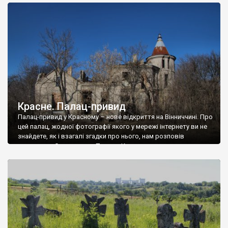
доглянутий, а в іншій суцільна руїна. Руїни палацу Тишкевичів у
Андрушівці, на Вінниччині. Такий стан […]
Красне. Палац-привид
Палац-привид у Красному – нове відкриття на Вінниччині. Про
цей палац, жодної фотографії якого у мережі інтернету ви не
знайдете, як і взагалі згадки про нього, нам розповів
мешканець Самгородка. Палац у Красному вразив не лише
станом руїни і чагарями, які його оточують, але і величчю
навіть у руїні. Можна уявно рекоструювати головний вхід із
[…]