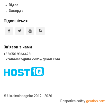
Відео
Закордон
Підпишіться
Зв'язок з нами
+38 050 9364428
ukrainaincognita.com@gmail.com
© UkrainaIncognita 2012 - 2026
Розробка сайту
geotlon.com