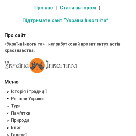
Про нас
Стати автором
Підтримати сайт “Україна Інкогніта”
Про сайт
«Україна Інкогніта» - неприбутковий проект ентузіастів
краєзнавства.
Меню
Історія і традиції
Регіони України
Тури
Пам'ятки
Природа
Блог
Галереї