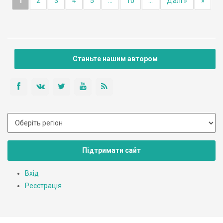
1
2
3
4
5
...
10
...
Далі »
»
Станьте нашим автором
Підтримати сайт
Вхід
Реєстрація