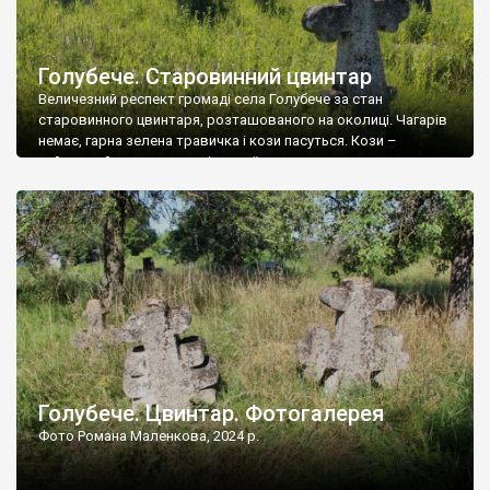
Голубече. Старовинний цвинтар
Величезний респект громаді села Голубече за стан
старовинного цвинтаря, розташованого на околиці. Чагарів
немає, гарна зелена травичка і кози пасуться. Кози –
найкращий регулятор шкідливої, для старих кладовищ,
рослинності. Навесні, коли паростки дерев вкриваються
бруньками, кози ті бруньки обгризають, бо то улюблений
делікатес. На цвинтарі у Голубечому ціла колекція
різноманітних форм хрестів. Село відносно невелике, […]
Голубече. Цвинтар. Фотогалерея
Фото Романа Маленкова, 2024 р.