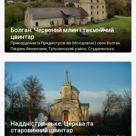
Болган. Червоний млин і таємничий
цвинтар
Прикордонне із Придністров’ям (Молдовою) село Болган.
Південь Вінниччини, Тульчинський район, Студенянська
громада. У селі мешкає близько тисячі осіб. Спочатку ми
дізналися, що у Болгані є величезний захаращений
старовинний цвинтар із кам’яними хрестами. Всі епітафії, які
збереглися, написані кирилицею, церковнослов’янською
мовою. За всіма традиційними ознаками – цвинтар
український. Хрести датуються 19 століттям. У 1924-1940
роках Болган […]
Наддністрянське. Церква та
старовинний цвинтар