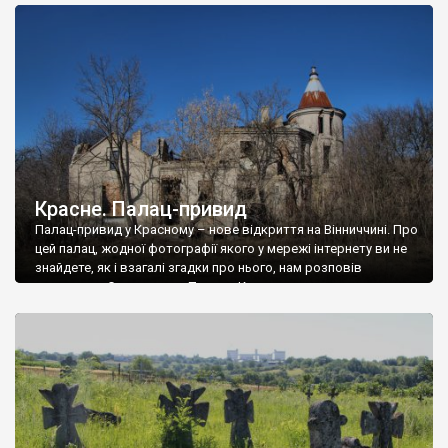
доглянутий, а в іншій суцільна руїна. Руїни палацу Тишкевичів у
Андрушівці, на Вінниччині. Такий стан […]
Красне. Палац-привид
Палац-привид у Красному – нове відкриття на Вінниччині. Про
цей палац, жодної фотографії якого у мережі інтернету ви не
знайдете, як і взагалі згадки про нього, нам розповів
мешканець Самгородка. Палац у Красному вразив не лише
станом руїни і чагарями, які його оточують, але і величчю
навіть у руїні. Можна уявно рекоструювати головний вхід із
[…]