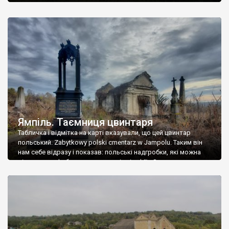
Ямпіль. Таємниця цвинтаря
Табличка і відмітка на карті вказували, що цей цвинтар
польський. Zabytkowy polski cmentarz w Jampolu. Таким він
нам себе відразу і показав: польські надгробки, які можна
віднести до фабричних, польські епітафії… Загалом цвинтар
виявився величезним – порахували площу у GoogleMaps –
виявилося більше семи гектарів. Перше враження про
абсолютну звичайність польського цвинтаря виявилося
оманливим – […]