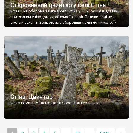
Старовинний цвинтар у селі Стіна
Козацька оборона замку в селі Стіна у 1651 році є відомим
звитяжним епізодом української історії. Поляки тоді не
змогли захопити замок, але оборонців полягло чимало. Їх
поховали на цвинтарі, який тоді називався Замковим. Нині на
місці замку церква із кам’яною огорожею, а цвинтар є. На
ньому чимало хрестів 19 століття, є такі, де епітафії стер […]
Стіна. Цвинтар
Фото Романа Маленкова та Ярослава Геращенка