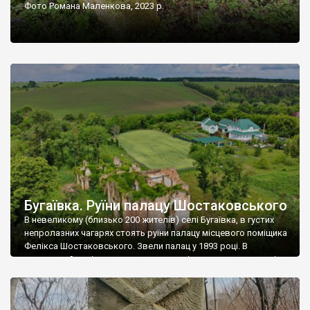
Фото Романа Маленкова, 2023 р.
Бугаївка. Руїни палацу Шостаковського
В невеликому (близько 200 жителів) селі Бугаївка, в густих
непролазних чагарях стоять руїни палацу місцевого поміщика
Фелікса Шостаковського. Звели палац у 1893 році. В
радянський період у ньому спочатку містилася школа, потім
клуб, ще пізніше – гуртожиток. У 60-х роках минулого
століття тут розмістили туберкульозну лікарню. Коли із
палацу виїхала лікарня – ми точно не […]