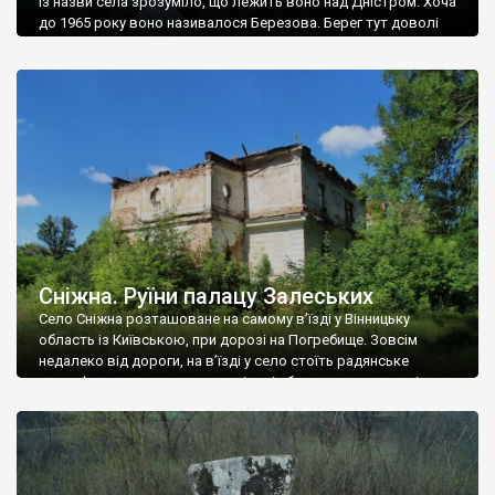
Із назви села зрозуміло, що лежить воно над Дністром. Хоча
до 1965 року воно називалося Березова. Берег тут доволі
високий і крутий, як і майже всюди на Поділлі, але є кілька
грунтових доріг, які збігають аж до самої води – цим
Наддністрянське відрізняється від більшості навколишніх
сіл. У селі є мурована Михайлівська церква. Точної дати […]
Сніжна. Руїни палацу Залеських
Село Сніжна розташоване на самому в’їзді у Вінницьку
область із Київською, при дорозі на Погребище. Зовсім
недалеко від дороги, на в’їзді у село стоїть радянське
рельєфне пано, яке показує жінку і яблуню, а трохи далі, десь
серед дерев, заховалися руїни палацу Залеських. З дороги їх
не видно, але видно дві стареньких колії у траві – […]