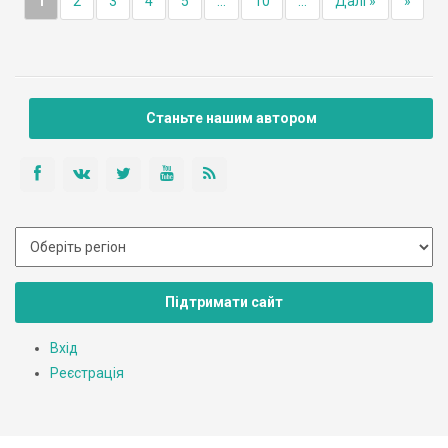
1
2
3
4
5
...
10
...
Далі »
»
Станьте нашим автором
Підтримати сайт
Вхід
Реєстрація