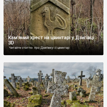
Кам’яний хрест на цвинтарі у Дзигівці
3D
Читайте статтю про Дзигівку і її цвинтар