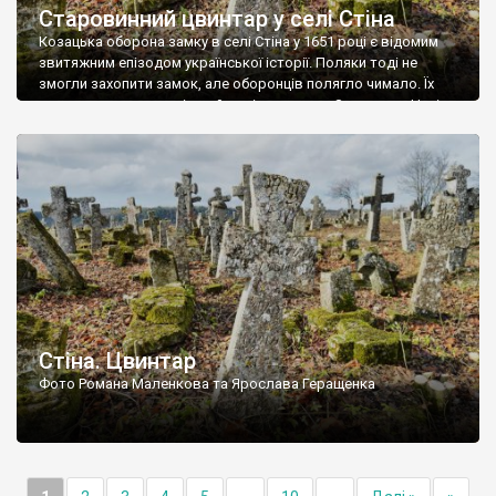
Старовинний цвинтар у селі Стіна
Козацька оборона замку в селі Стіна у 1651 році є відомим
звитяжним епізодом української історії. Поляки тоді не
змогли захопити замок, але оборонців полягло чимало. Їх
поховали на цвинтарі, який тоді називався Замковим. Нині на
місці замку церква із кам’яною огорожею, а цвинтар є. На
ньому чимало хрестів 19 століття, є такі, де епітафії стер […]
Стіна. Цвинтар
Фото Романа Маленкова та Ярослава Геращенка