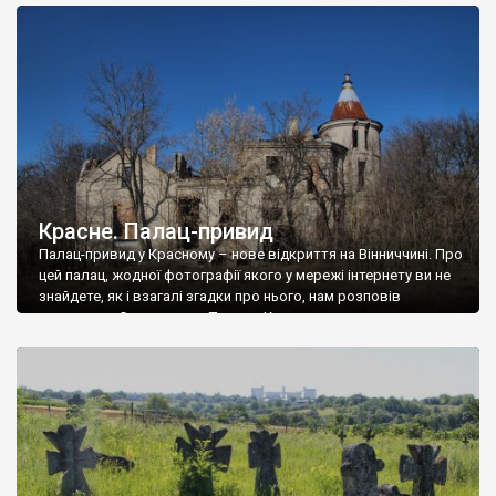
доглянутий, а в іншій суцільна руїна. Руїни палацу Тишкевичів у
Андрушівці, на Вінниччині. Такий стан […]
Красне. Палац-привид
Палац-привид у Красному – нове відкриття на Вінниччині. Про
цей палац, жодної фотографії якого у мережі інтернету ви не
знайдете, як і взагалі згадки про нього, нам розповів
мешканець Самгородка. Палац у Красному вразив не лише
станом руїни і чагарями, які його оточують, але і величчю
навіть у руїні. Можна уявно рекоструювати головний вхід із
[…]