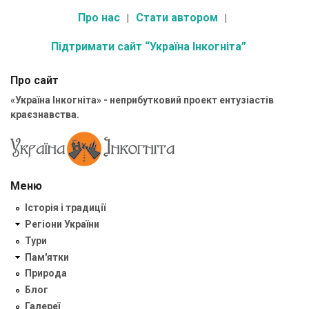
Про нас
Стати автором
Підтримати сайт “Україна Інкогніта”
Про сайт
«Україна Інкогніта» - неприбутковий проект ентузіастів
краєзнавства.
Меню
Історія і традиції
Регіони України
Тури
Пам'ятки
Природа
Блог
Галереї