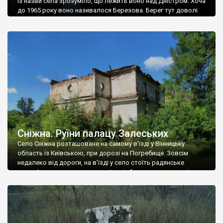
Із назви села зрозуміло, що лежить воно над Дністром. Хоча
до 1965 року воно називалося Березова. Берег тут доволі
високий і крутий, як і майже всюди на Поділлі, але є кілька
грунтових доріг, які збігають аж до самої води – цим
Наддністрянське відрізняється від більшості навколишніх
сіл. У селі є мурована Михайлівська церква. Точної дати […]
Сніжна. Руїни палацу Залеських
Село Сніжна розташоване на самому в’їзді у Вінницьку
область із Київською, при дорозі на Погребище. Зовсім
недалеко від дороги, на в’їзді у село стоїть радянське
рельєфне пано, яке показує жінку і яблуню, а трохи далі, десь
серед дерев, заховалися руїни палацу Залеських. З дороги їх
не видно, але видно дві стареньких колії у траві – […]