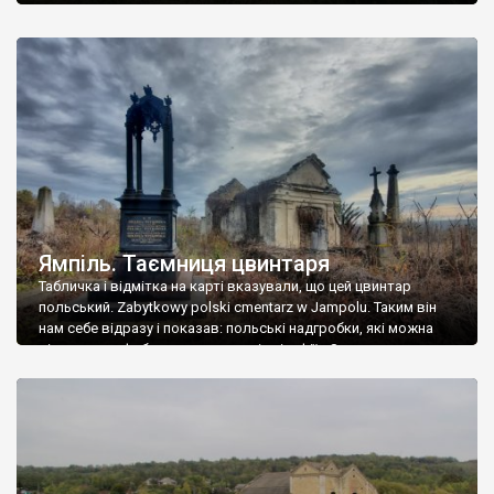
Ямпіль. Таємниця цвинтаря
Табличка і відмітка на карті вказували, що цей цвинтар
польський. Zabytkowy polski cmentarz w Jampolu. Таким він
нам себе відразу і показав: польські надгробки, які можна
віднести до фабричних, польські епітафії… Загалом цвинтар
виявився величезним – порахували площу у GoogleMaps –
виявилося більше семи гектарів. Перше враження про
абсолютну звичайність польського цвинтаря виявилося
оманливим – […]