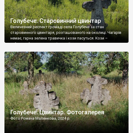
Голубече. Старовинний цвинтар
Величезний респект громаді села Голубече за стан
старовинного цвинтаря, розташованого на околиці. Чагарів
немає, гарна зелена травичка і кози пасуться. Кози –
найкращий регулятор шкідливої, для старих кладовищ,
рослинності. Навесні, коли паростки дерев вкриваються
бруньками, кози ті бруньки обгризають, бо то улюблений
делікатес. На цвинтарі у Голубечому ціла колекція
різноманітних форм хрестів. Село відносно невелике, […]
Голубече. Цвинтар. Фотогалерея
Фото Романа Маленкова, 2024 р.