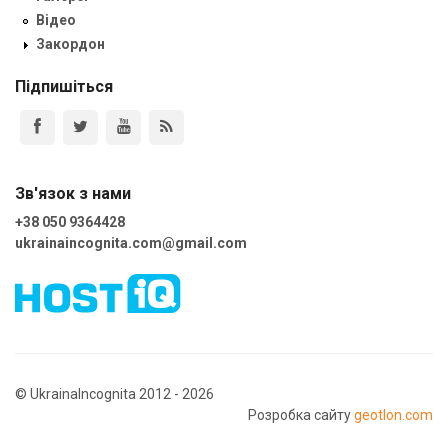
Відео
Закордон
Підпишіться
Зв'язок з нами
+38 050 9364428
ukrainaincognita.com@gmail.com
© UkrainaIncognita 2012 - 2026
Розробка сайту
geotlon.com