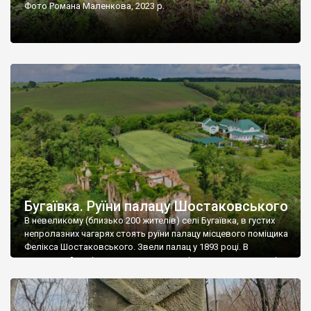
Фото Романа Маленкова, 2023 р.
Бугаївка. Руїни палацу Шостаковського
В невеликому (близько 200 жителів) селі Бугаївка, в густих
непролазних чагарях стоять руїни палацу місцевого поміщика
Фелікса Шостаковського. Звели палац у 1893 році. В
радянський період у ньому спочатку містилася школа, потім
клуб, ще пізніше – гуртожиток. У 60-х роках минулого
століття тут розмістили туберкульозну лікарню. Коли із
палацу виїхала лікарня – ми точно не […]