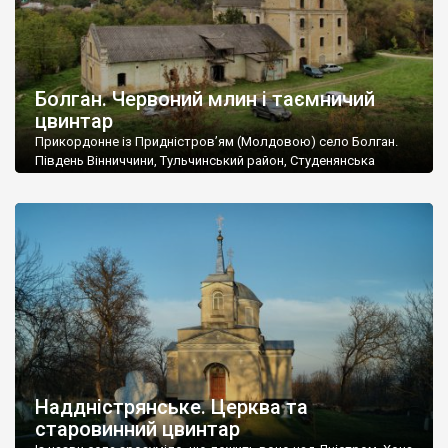
Болган. Червоний млин і таємничий
цвинтар
Прикордонне із Придністров’ям (Молдовою) село Болган.
Південь Вінниччини, Тульчинський район, Студенянська
громада. У селі мешкає близько тисячі осіб. Спочатку ми
дізналися, що у Болгані є величезний захаращений
старовинний цвинтар із кам’яними хрестами. Всі епітафії, які
збереглися, написані кирилицею, церковнослов’янською
мовою. За всіма традиційними ознаками – цвинтар
український. Хрести датуються 19 століттям. У 1924-1940
роках Болган […]
Наддністрянське. Церква та
старовинний цвинтар