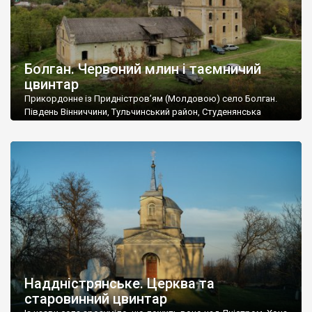
Болган. Червоний млин і таємничий
цвинтар
Прикордонне із Придністров’ям (Молдовою) село Болган.
Південь Вінниччини, Тульчинський район, Студенянська
громада. У селі мешкає близько тисячі осіб. Спочатку ми
дізналися, що у Болгані є величезний захаращений
старовинний цвинтар із кам’яними хрестами. Всі епітафії, які
збереглися, написані кирилицею, церковнослов’янською
мовою. За всіма традиційними ознаками – цвинтар
український. Хрести датуються 19 століттям. У 1924-1940
роках Болган […]
Наддністрянське. Церква та
старовинний цвинтар