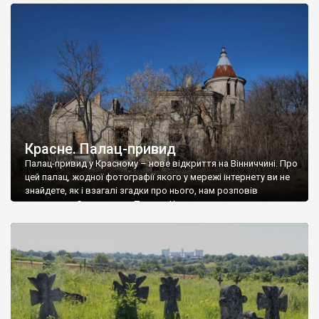
доглянутий, а в іншій суцільна руїна. Руїни палацу Тишкевичів у
Андрушівці, на Вінниччині. Такий стан […]
Красне. Палац-привид
Палац-привид у Красному – нове відкриття на Вінниччині. Про
цей палац, жодної фотографії якого у мережі інтернету ви не
знайдете, як і взагалі згадки про нього, нам розповів
мешканець Самгородка. Палац у Красному вразив не лише
станом руїни і чагарями, які його оточують, але і величчю
навіть у руїні. Можна уявно рекоструювати головний вхід із
[…]