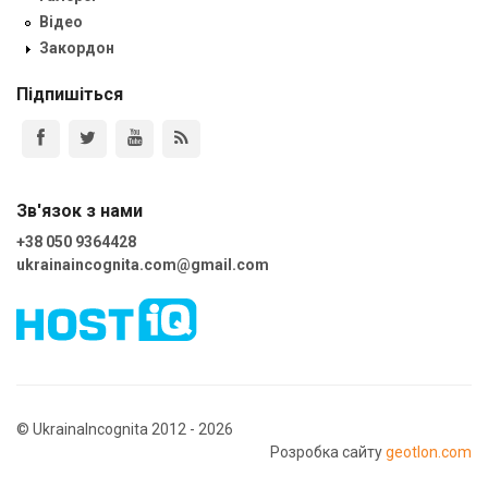
Відео
Закордон
Підпишіться
Зв'язок з нами
+38 050 9364428
ukrainaincognita.com@gmail.com
© UkrainaIncognita 2012 - 2026
Розробка сайту
geotlon.com