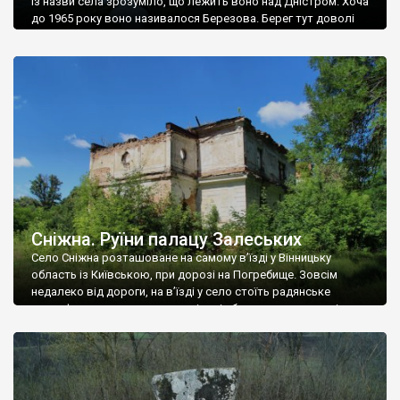
Із назви села зрозуміло, що лежить воно над Дністром. Хоча
до 1965 року воно називалося Березова. Берег тут доволі
високий і крутий, як і майже всюди на Поділлі, але є кілька
грунтових доріг, які збігають аж до самої води – цим
Наддністрянське відрізняється від більшості навколишніх
сіл. У селі є мурована Михайлівська церква. Точної дати […]
Сніжна. Руїни палацу Залеських
Село Сніжна розташоване на самому в’їзді у Вінницьку
область із Київською, при дорозі на Погребище. Зовсім
недалеко від дороги, на в’їзді у село стоїть радянське
рельєфне пано, яке показує жінку і яблуню, а трохи далі, десь
серед дерев, заховалися руїни палацу Залеських. З дороги їх
не видно, але видно дві стареньких колії у траві – […]