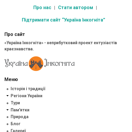
Про нас
Стати автором
Підтримати сайт “Україна Інкогніта”
Про сайт
«Україна Інкогніта» - неприбутковий проект ентузіастів
краєзнавства.
Меню
Історія і традиції
Регіони України
Тури
Пам'ятки
Природа
Блог
Галереї