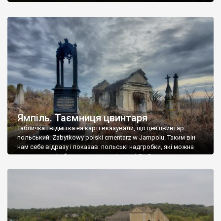
Ямпіль. Таємниця цвинтаря
Табличка і відмітка на карті вказували, що цей цвинтар
польський. Zabytkowy polski cmentarz w Jampolu. Таким він
нам себе відразу і показав: польські надгробки, які можна
віднести до фабричних, польські епітафії… Загалом цвинтар
виявився величезним – порахували площу у GoogleMaps –
виявилося більше семи гектарів. Перше враження про
абсолютну звичайність польського цвинтаря виявилося
оманливим – […]