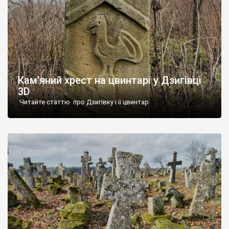
Кам’яний хрест на цвинтарі у Дзигівці
3D
Читайте статтю про Дзигівку і її цвинтар