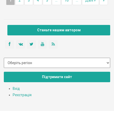
1
2
3
4
5
...
10
...
Далі »
»
Станьте нашим автором
Підтримати сайт
Вхід
Реєстрація