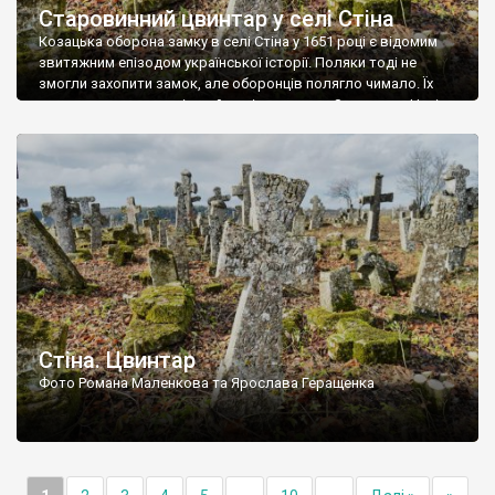
Старовинний цвинтар у селі Стіна
Козацька оборона замку в селі Стіна у 1651 році є відомим
звитяжним епізодом української історії. Поляки тоді не
змогли захопити замок, але оборонців полягло чимало. Їх
поховали на цвинтарі, який тоді називався Замковим. Нині на
місці замку церква із кам’яною огорожею, а цвинтар є. На
ньому чимало хрестів 19 століття, є такі, де епітафії стер […]
Стіна. Цвинтар
Фото Романа Маленкова та Ярослава Геращенка