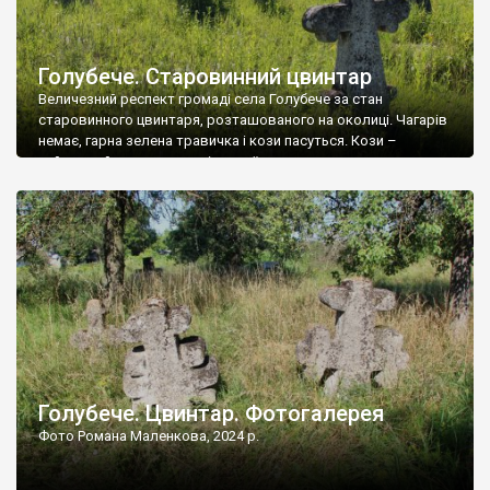
Голубече. Старовинний цвинтар
Величезний респект громаді села Голубече за стан
старовинного цвинтаря, розташованого на околиці. Чагарів
немає, гарна зелена травичка і кози пасуться. Кози –
найкращий регулятор шкідливої, для старих кладовищ,
рослинності. Навесні, коли паростки дерев вкриваються
бруньками, кози ті бруньки обгризають, бо то улюблений
делікатес. На цвинтарі у Голубечому ціла колекція
різноманітних форм хрестів. Село відносно невелике, […]
Голубече. Цвинтар. Фотогалерея
Фото Романа Маленкова, 2024 р.