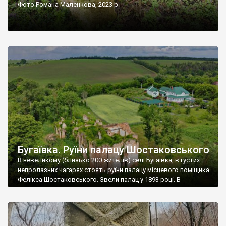
Фото Романа Маленкова, 2023 р.
Бугаївка. Руїни палацу Шостаковського
В невеликому (близько 200 жителів) селі Бугаївка, в густих
непролазних чагарях стоять руїни палацу місцевого поміщика
Фелікса Шостаковського. Звели палац у 1893 році. В
радянський період у ньому спочатку містилася школа, потім
клуб, ще пізніше – гуртожиток. У 60-х роках минулого
століття тут розмістили туберкульозну лікарню. Коли із
палацу виїхала лікарня – ми точно не […]