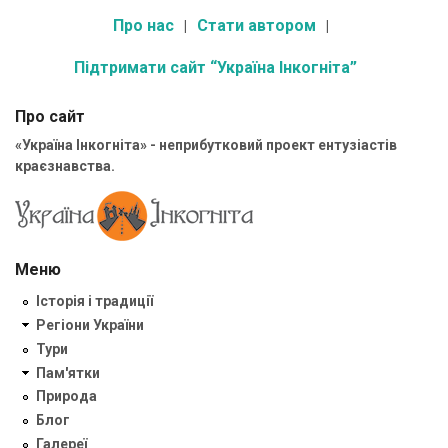
Про нас
Стати автором
Підтримати сайт “Україна Інкогніта”
Про сайт
«Україна Інкогніта» - неприбутковий проект ентузіастів
краєзнавства.
Меню
Історія і традиції
Регіони України
Тури
Пам'ятки
Природа
Блог
Галереї