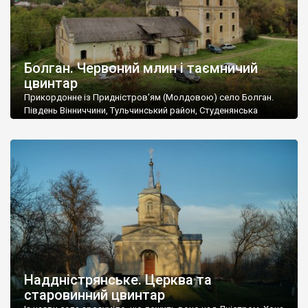
Болган. Червоний млин і таємничий
цвинтар
Прикордонне із Придністров’ям (Молдовою) село Болган.
Південь Вінниччини, Тульчинський район, Студенянська
громада. У селі мешкає близько тисячі осіб. Спочатку ми
дізналися, що у Болгані є величезний захаращений
старовинний цвинтар із кам’яними хрестами. Всі епітафії, які
збереглися, написані кирилицею, церковнослов’янською
мовою. За всіма традиційними ознаками – цвинтар
український. Хрести датуються 19 століттям. У 1924-1940
роках Болган […]
Наддністрянське. Церква та
старовинний цвинтар