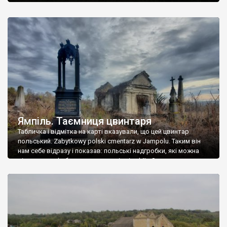
Ямпіль. Таємниця цвинтаря
Табличка і відмітка на карті вказували, що цей цвинтар
польський. Zabytkowy polski cmentarz w Jampolu. Таким він
нам себе відразу і показав: польські надгробки, які можна
віднести до фабричних, польські епітафії… Загалом цвинтар
виявився величезним – порахували площу у GoogleMaps –
виявилося більше семи гектарів. Перше враження про
абсолютну звичайність польського цвинтаря виявилося
оманливим – […]