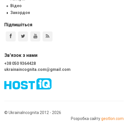
Відео
Закордон
Підпишіться
Зв'язок з нами
+38 050 9364428
ukrainaincognita.com@gmail.com
© UkrainaIncognita 2012 - 2026
Розробка сайту
geotlon.com