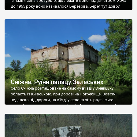
Із назви села зрозуміло, що лежить воно над Дністром. Хоча
до 1965 року воно називалося Березова. Берег тут доволі
високий і крутий, як і майже всюди на Поділлі, але є кілька
грунтових доріг, які збігають аж до самої води – цим
Наддністрянське відрізняється від більшості навколишніх
сіл. У селі є мурована Михайлівська церква. Точної дати […]
Сніжна. Руїни палацу Залеських
Село Сніжна розташоване на самому в’їзді у Вінницьку
область із Київською, при дорозі на Погребище. Зовсім
недалеко від дороги, на в’їзді у село стоїть радянське
рельєфне пано, яке показує жінку і яблуню, а трохи далі, десь
серед дерев, заховалися руїни палацу Залеських. З дороги їх
не видно, але видно дві стареньких колії у траві – […]