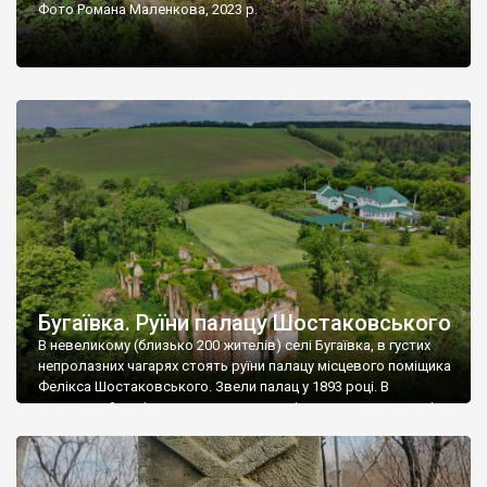
Фото Романа Маленкова, 2023 р.
Бугаївка. Руїни палацу Шостаковського
В невеликому (близько 200 жителів) селі Бугаївка, в густих
непролазних чагарях стоять руїни палацу місцевого поміщика
Фелікса Шостаковського. Звели палац у 1893 році. В
радянський період у ньому спочатку містилася школа, потім
клуб, ще пізніше – гуртожиток. У 60-х роках минулого
століття тут розмістили туберкульозну лікарню. Коли із
палацу виїхала лікарня – ми точно не […]