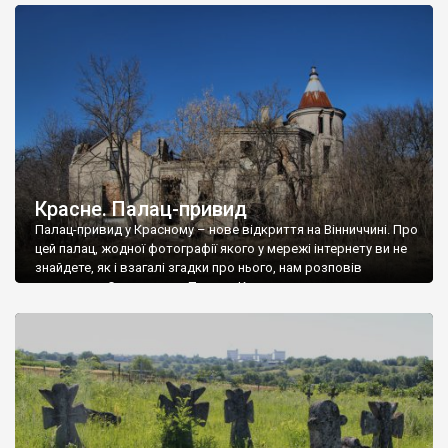
доглянутий, а в іншій суцільна руїна. Руїни палацу Тишкевичів у
Андрушівці, на Вінниччині. Такий стан […]
Красне. Палац-привид
Палац-привид у Красному – нове відкриття на Вінниччині. Про
цей палац, жодної фотографії якого у мережі інтернету ви не
знайдете, як і взагалі згадки про нього, нам розповів
мешканець Самгородка. Палац у Красному вразив не лише
станом руїни і чагарями, які його оточують, але і величчю
навіть у руїні. Можна уявно рекоструювати головний вхід із
[…]