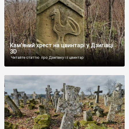
Кам’яний хрест на цвинтарі у Дзигівці
3D
Читайте статтю про Дзигівку і її цвинтар