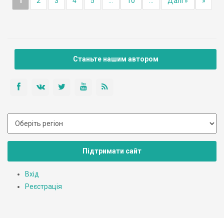
1
2
3
4
5
...
10
...
Далі »
»
Станьте нашим автором
Підтримати сайт
Вхід
Реєстрація