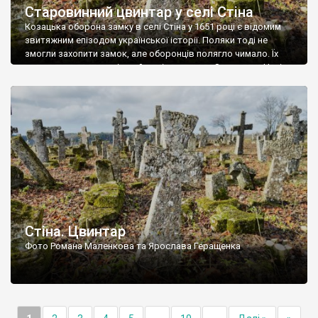
Старовинний цвинтар у селі Стіна
Козацька оборона замку в селі Стіна у 1651 році є відомим
звитяжним епізодом української історії. Поляки тоді не
змогли захопити замок, але оборонців полягло чимало. Їх
поховали на цвинтарі, який тоді називався Замковим. Нині на
місці замку церква із кам’яною огорожею, а цвинтар є. На
ньому чимало хрестів 19 століття, є такі, де епітафії стер […]
Стіна. Цвинтар
Фото Романа Маленкова та Ярослава Геращенка