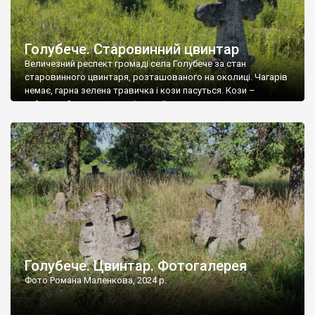
Голубече. Старовинний цвинтар
Величезний респект громаді села Голубече за стан
старовинного цвинтаря, розташованого на околиці. Чагарів
немає, гарна зелена травичка і кози пасуться. Кози –
найкращий регулятор шкідливої, для старих кладовищ,
рослинності. Навесні, коли паростки дерев вкриваються
бруньками, кози ті бруньки обгризають, бо то улюблений
делікатес. На цвинтарі у Голубечому ціла колекція
різноманітних форм хрестів. Село відносно невелике, […]
Голубече. Цвинтар. Фотогалерея
Фото Романа Маленкова, 2024 р.