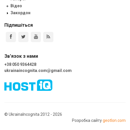
Відео
Закордон
Підпишіться
Зв'язок з нами
+38 050 9364428
ukrainaincognita.com@gmail.com
© UkrainaIncognita 2012 - 2026
Розробка сайту
geotlon.com