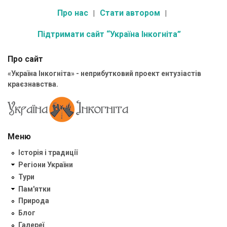
Про нас
Стати автором
Підтримати сайт “Україна Інкогніта”
Про сайт
«Україна Інкогніта» - неприбутковий проект ентузіастів
краєзнавства.
Меню
Історія і традиції
Регіони України
Тури
Пам'ятки
Природа
Блог
Галереї