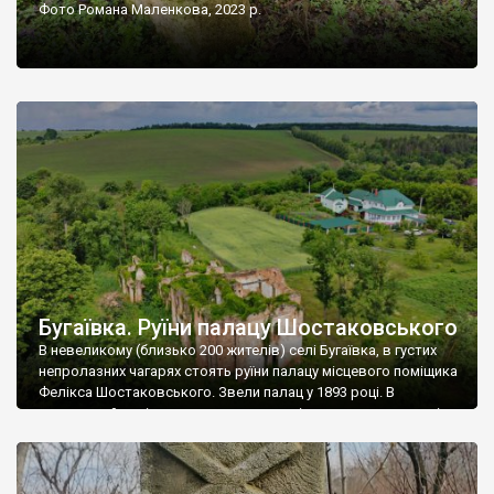
Фото Романа Маленкова, 2023 р.
Бугаївка. Руїни палацу Шостаковського
В невеликому (близько 200 жителів) селі Бугаївка, в густих
непролазних чагарях стоять руїни палацу місцевого поміщика
Фелікса Шостаковського. Звели палац у 1893 році. В
радянський період у ньому спочатку містилася школа, потім
клуб, ще пізніше – гуртожиток. У 60-х роках минулого
століття тут розмістили туберкульозну лікарню. Коли із
палацу виїхала лікарня – ми точно не […]