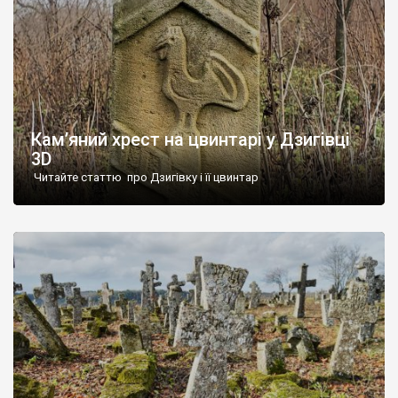
Кам’яний хрест на цвинтарі у Дзигівці
3D
Читайте статтю про Дзигівку і її цвинтар