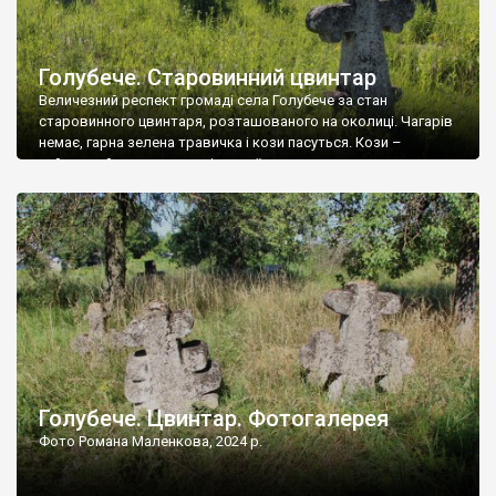
Голубече. Старовинний цвинтар
Величезний респект громаді села Голубече за стан
старовинного цвинтаря, розташованого на околиці. Чагарів
немає, гарна зелена травичка і кози пасуться. Кози –
найкращий регулятор шкідливої, для старих кладовищ,
рослинності. Навесні, коли паростки дерев вкриваються
бруньками, кози ті бруньки обгризають, бо то улюблений
делікатес. На цвинтарі у Голубечому ціла колекція
різноманітних форм хрестів. Село відносно невелике, […]
Голубече. Цвинтар. Фотогалерея
Фото Романа Маленкова, 2024 р.