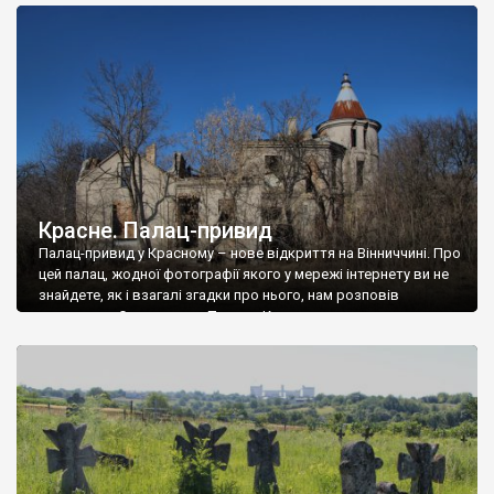
доглянутий, а в іншій суцільна руїна. Руїни палацу Тишкевичів у
Андрушівці, на Вінниччині. Такий стан […]
Красне. Палац-привид
Палац-привид у Красному – нове відкриття на Вінниччині. Про
цей палац, жодної фотографії якого у мережі інтернету ви не
знайдете, як і взагалі згадки про нього, нам розповів
мешканець Самгородка. Палац у Красному вразив не лише
станом руїни і чагарями, які його оточують, але і величчю
навіть у руїні. Можна уявно рекоструювати головний вхід із
[…]