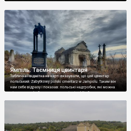
Ямпіль. Таємниця цвинтаря
Табличка і відмітка на карті вказували, що цей цвинтар
польський. Zabytkowy polski cmentarz w Jampolu. Таким він
нам себе відразу і показав: польські надгробки, які можна
віднести до фабричних, польські епітафії… Загалом цвинтар
виявився величезним – порахували площу у GoogleMaps –
виявилося більше семи гектарів. Перше враження про
абсолютну звичайність польського цвинтаря виявилося
оманливим – […]