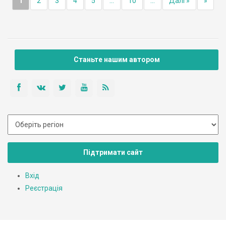
1
2
3
4
5
...
10
...
Далі »
»
Станьте нашим автором
Підтримати сайт
Вхід
Реєстрація