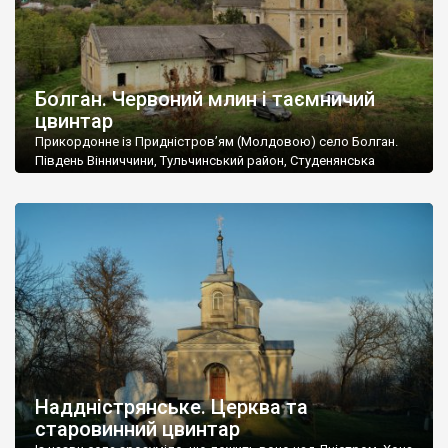
Болган. Червоний млин і таємничий
цвинтар
Прикордонне із Придністров’ям (Молдовою) село Болган.
Південь Вінниччини, Тульчинський район, Студенянська
громада. У селі мешкає близько тисячі осіб. Спочатку ми
дізналися, що у Болгані є величезний захаращений
старовинний цвинтар із кам’яними хрестами. Всі епітафії, які
збереглися, написані кирилицею, церковнослов’янською
мовою. За всіма традиційними ознаками – цвинтар
український. Хрести датуються 19 століттям. У 1924-1940
роках Болган […]
Наддністрянське. Церква та
старовинний цвинтар