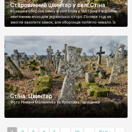
Старовинний цвинтар у селі Стіна
Козацька оборона замку в селі Стіна у 1651 році є відомим
звитяжним епізодом української історії. Поляки тоді не
змогли захопити замок, але оборонців полягло чимало. Їх
поховали на цвинтарі, який тоді називався Замковим. Нині на
місці замку церква із кам’яною огорожею, а цвинтар є. На
ньому чимало хрестів 19 століття, є такі, де епітафії стер […]
Стіна. Цвинтар
Фото Романа Маленкова та Ярослава Геращенка