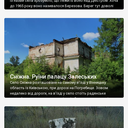
Із назви села зрозуміло, що лежить воно над Дністром. Хоча
до 1965 року воно називалося Березова. Берег тут доволі
високий і крутий, як і майже всюди на Поділлі, але є кілька
грунтових доріг, які збігають аж до самої води – цим
Наддністрянське відрізняється від більшості навколишніх
сіл. У селі є мурована Михайлівська церква. Точної дати […]
Сніжна. Руїни палацу Залеських
Село Сніжна розташоване на самому в’їзді у Вінницьку
область із Київською, при дорозі на Погребище. Зовсім
недалеко від дороги, на в’їзді у село стоїть радянське
рельєфне пано, яке показує жінку і яблуню, а трохи далі, десь
серед дерев, заховалися руїни палацу Залеських. З дороги їх
не видно, але видно дві стареньких колії у траві – […]