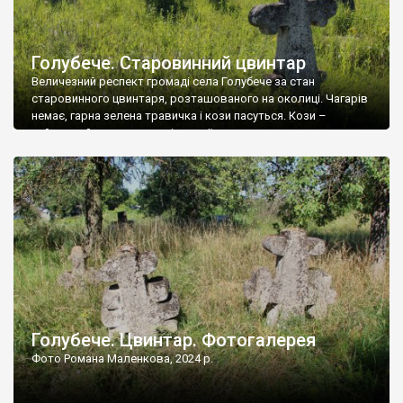
Голубече. Старовинний цвинтар
Величезний респект громаді села Голубече за стан
старовинного цвинтаря, розташованого на околиці. Чагарів
немає, гарна зелена травичка і кози пасуться. Кози –
найкращий регулятор шкідливої, для старих кладовищ,
рослинності. Навесні, коли паростки дерев вкриваються
бруньками, кози ті бруньки обгризають, бо то улюблений
делікатес. На цвинтарі у Голубечому ціла колекція
різноманітних форм хрестів. Село відносно невелике, […]
Голубече. Цвинтар. Фотогалерея
Фото Романа Маленкова, 2024 р.