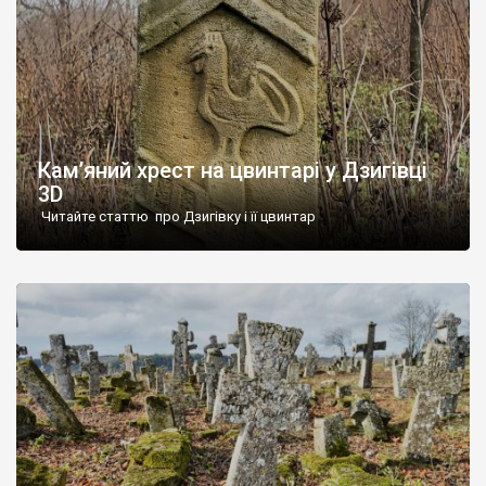
Кам’яний хрест на цвинтарі у Дзигівці
3D
Читайте статтю про Дзигівку і її цвинтар