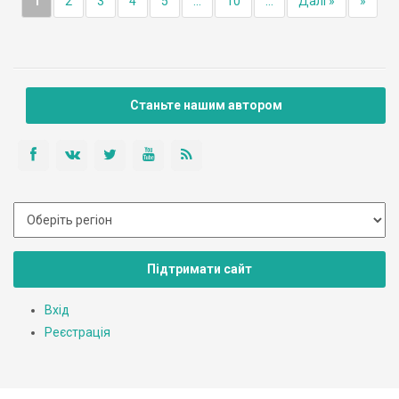
1
2
3
4
5
...
10
...
Далі »
»
Станьте нашим автором
Підтримати сайт
Вхід
Реєстрація