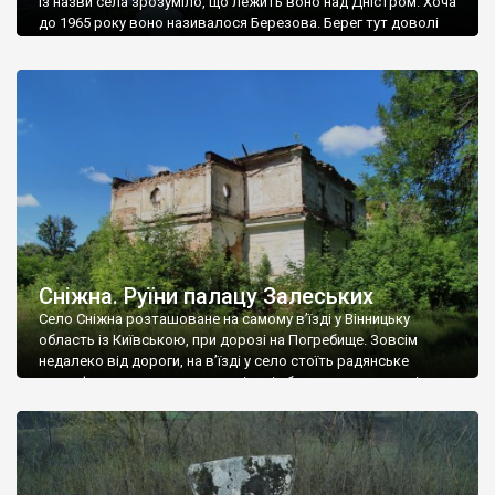
Із назви села зрозуміло, що лежить воно над Дністром. Хоча
до 1965 року воно називалося Березова. Берег тут доволі
високий і крутий, як і майже всюди на Поділлі, але є кілька
грунтових доріг, які збігають аж до самої води – цим
Наддністрянське відрізняється від більшості навколишніх
сіл. У селі є мурована Михайлівська церква. Точної дати […]
Сніжна. Руїни палацу Залеських
Село Сніжна розташоване на самому в’їзді у Вінницьку
область із Київською, при дорозі на Погребище. Зовсім
недалеко від дороги, на в’їзді у село стоїть радянське
рельєфне пано, яке показує жінку і яблуню, а трохи далі, десь
серед дерев, заховалися руїни палацу Залеських. З дороги їх
не видно, але видно дві стареньких колії у траві – […]