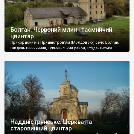
Болган. Червоний млин і таємничий
цвинтар
Прикордонне із Придністров’ям (Молдовою) село Болган.
Південь Вінниччини, Тульчинський район, Студенянська
громада. У селі мешкає близько тисячі осіб. Спочатку ми
дізналися, що у Болгані є величезний захаращений
старовинний цвинтар із кам’яними хрестами. Всі епітафії, які
збереглися, написані кирилицею, церковнослов’янською
мовою. За всіма традиційними ознаками – цвинтар
український. Хрести датуються 19 століттям. У 1924-1940
роках Болган […]
Наддністрянське. Церква та
старовинний цвинтар