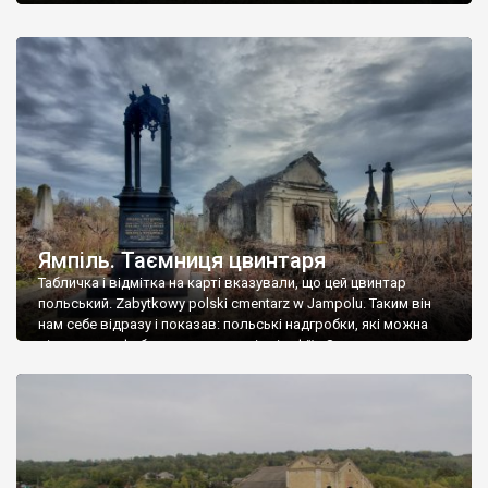
Ямпіль. Таємниця цвинтаря
Табличка і відмітка на карті вказували, що цей цвинтар
польський. Zabytkowy polski cmentarz w Jampolu. Таким він
нам себе відразу і показав: польські надгробки, які можна
віднести до фабричних, польські епітафії… Загалом цвинтар
виявився величезним – порахували площу у GoogleMaps –
виявилося більше семи гектарів. Перше враження про
абсолютну звичайність польського цвинтаря виявилося
оманливим – […]