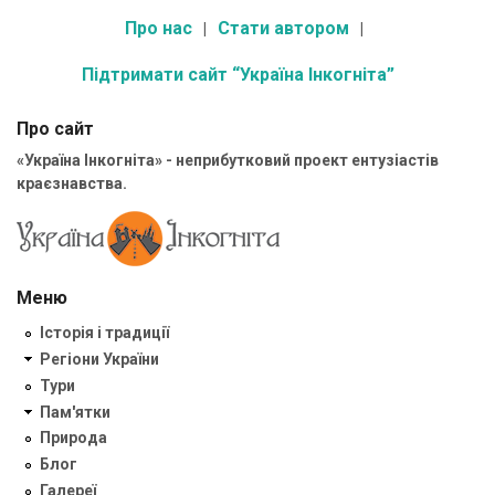
Про нас
Стати автором
Підтримати сайт “Україна Інкогніта”
Про сайт
«Україна Інкогніта» - неприбутковий проект ентузіастів
краєзнавства.
Меню
Історія і традиції
Регіони України
Тури
Пам'ятки
Природа
Блог
Галереї