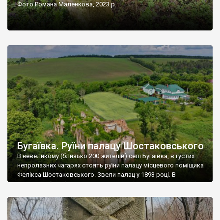
Фото Романа Маленкова, 2023 р.
Бугаївка. Руїни палацу Шостаковського
В невеликому (близько 200 жителів) селі Бугаївка, в густих
непролазних чагарях стоять руїни палацу місцевого поміщика
Фелікса Шостаковського. Звели палац у 1893 році. В
радянський період у ньому спочатку містилася школа, потім
клуб, ще пізніше – гуртожиток. У 60-х роках минулого
століття тут розмістили туберкульозну лікарню. Коли із
палацу виїхала лікарня – ми точно не […]