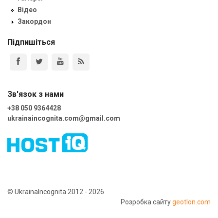
Відео
Закордон
Підпишіться
Зв'язок з нами
+38 050 9364428
ukrainaincognita.com@gmail.com
© UkrainaIncognita 2012 - 2026
Розробка сайту
geotlon.com