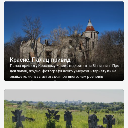
доглянутий, а в іншій суцільна руїна. Руїни палацу Тишкевичів у
Андрушівці, на Вінниччині. Такий стан […]
Красне. Палац-привид
Палац-привид у Красному – нове відкриття на Вінниччині. Про
цей палац, жодної фотографії якого у мережі інтернету ви не
знайдете, як і взагалі згадки про нього, нам розповів
мешканець Самгородка. Палац у Красному вразив не лише
станом руїни і чагарями, які його оточують, але і величчю
навіть у руїні. Можна уявно рекоструювати головний вхід із
[…]