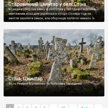
Старовинний цвинтар у селі Стіна
Козацька оборона замку в селі Стіна у 1651 році є відомим
звитяжним епізодом української історії. Поляки тоді не
змогли захопити замок, але оборонців полягло чимало. Їх
поховали на цвинтарі, який тоді називався Замковим. Нині на
місці замку церква із кам’яною огорожею, а цвинтар є. На
ньому чимало хрестів 19 століття, є такі, де епітафії стер […]
Стіна. Цвинтар
Фото Романа Маленкова та Ярослава Геращенка