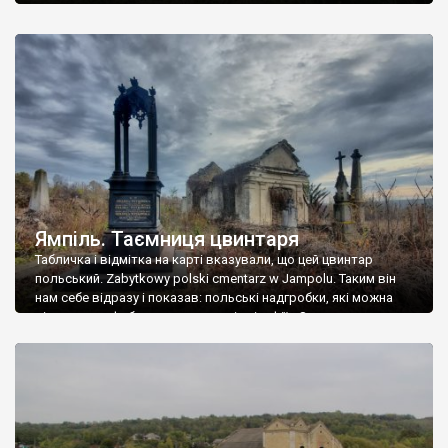
Ямпіль. Таємниця цвинтаря
Табличка і відмітка на карті вказували, що цей цвинтар
польський. Zabytkowy polski cmentarz w Jampolu. Таким він
нам себе відразу і показав: польські надгробки, які можна
віднести до фабричних, польські епітафії… Загалом цвинтар
виявився величезним – порахували площу у GoogleMaps –
виявилося більше семи гектарів. Перше враження про
абсолютну звичайність польського цвинтаря виявилося
оманливим – […]