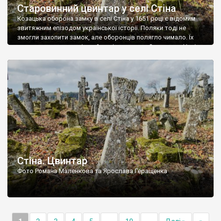
Старовинний цвинтар у селі Стіна
Козацька оборона замку в селі Стіна у 1651 році є відомим
звитяжним епізодом української історії. Поляки тоді не
змогли захопити замок, але оборонців полягло чимало. Їх
поховали на цвинтарі, який тоді називався Замковим. Нині на
місці замку церква із кам’яною огорожею, а цвинтар є. На
ньому чимало хрестів 19 століття, є такі, де епітафії стер […]
Стіна. Цвинтар
Фото Романа Маленкова та Ярослава Геращенка