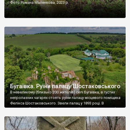
Фото Романа Маленкова, 2023 р.
Бугаївка. Руїни палацу Шостаковського
В невеликому (близько 200 жителів) селі Бугаївка, в густих
непролазних чагарях стоять руїни палацу місцевого поміщика
Фелікса Шостаковського. Звели палац у 1893 році. В
радянський період у ньому спочатку містилася школа, потім
клуб, ще пізніше – гуртожиток. У 60-х роках минулого
століття тут розмістили туберкульозну лікарню. Коли із
палацу виїхала лікарня – ми точно не […]