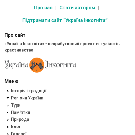
Про нас
Стати автором
Підтримати сайт “Україна Інкогніта”
Про сайт
«Україна Інкогніта» - неприбутковий проект ентузіастів
краєзнавства.
Меню
Історія і традиції
Регіони України
Тури
Пам'ятки
Природа
Блог
Галереї