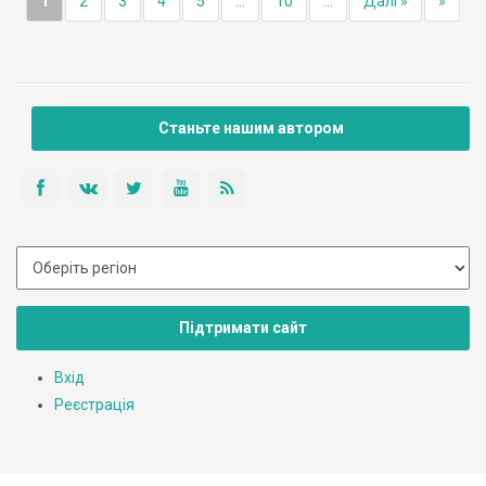
1
2
3
4
5
...
10
...
Далі »
»
Станьте нашим автором
Підтримати сайт
Вхід
Реєстрація