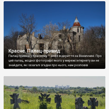
доглянутий, а в іншій суцільна руїна. Руїни палацу Тишкевичів у
Андрушівці, на Вінниччині. Такий стан […]
Красне. Палац-привид
Палац-привид у Красному – нове відкриття на Вінниччині. Про
цей палац, жодної фотографії якого у мережі інтернету ви не
знайдете, як і взагалі згадки про нього, нам розповів
мешканець Самгородка. Палац у Красному вразив не лише
станом руїни і чагарями, які його оточують, але і величчю
навіть у руїні. Можна уявно рекоструювати головний вхід із
[…]