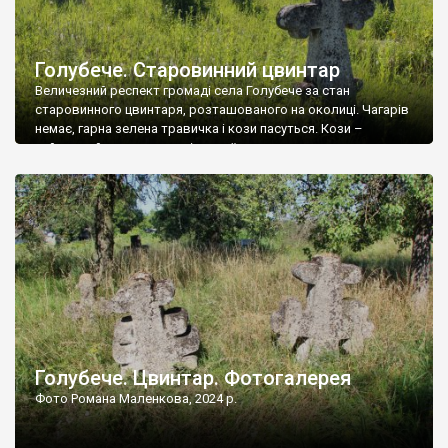
Голубече. Старовинний цвинтар
Величезний респект громаді села Голубече за стан
старовинного цвинтаря, розташованого на околиці. Чагарів
немає, гарна зелена травичка і кози пасуться. Кози –
найкращий регулятор шкідливої, для старих кладовищ,
рослинності. Навесні, коли паростки дерев вкриваються
бруньками, кози ті бруньки обгризають, бо то улюблений
делікатес. На цвинтарі у Голубечому ціла колекція
різноманітних форм хрестів. Село відносно невелике, […]
Голубече. Цвинтар. Фотогалерея
Фото Романа Маленкова, 2024 р.