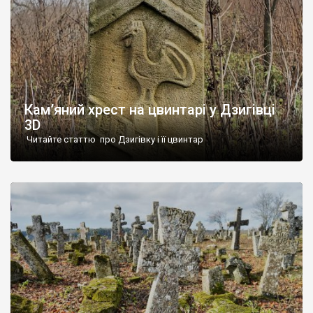
Кам’яний хрест на цвинтарі у Дзигівці
3D
Читайте статтю про Дзигівку і її цвинтар