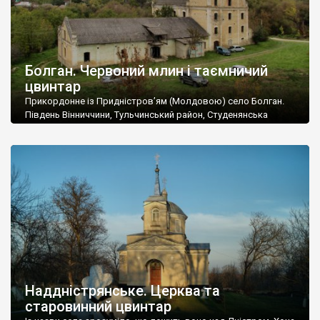
Болган. Червоний млин і таємничий
цвинтар
Прикордонне із Придністров’ям (Молдовою) село Болган.
Південь Вінниччини, Тульчинський район, Студенянська
громада. У селі мешкає близько тисячі осіб. Спочатку ми
дізналися, що у Болгані є величезний захаращений
старовинний цвинтар із кам’яними хрестами. Всі епітафії, які
збереглися, написані кирилицею, церковнослов’янською
мовою. За всіма традиційними ознаками – цвинтар
український. Хрести датуються 19 століттям. У 1924-1940
роках Болган […]
Наддністрянське. Церква та
старовинний цвинтар