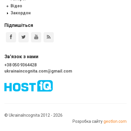
Відео
Закордон
Підпишіться
Зв'язок з нами
+38 050 9364428
ukrainaincognita.com@gmail.com
© UkrainaIncognita 2012 - 2026
Розробка сайту
geotlon.com