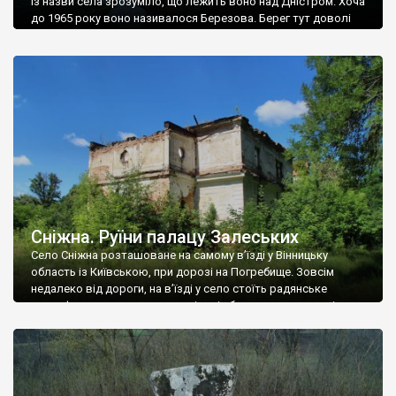
Із назви села зрозуміло, що лежить воно над Дністром. Хоча
до 1965 року воно називалося Березова. Берег тут доволі
високий і крутий, як і майже всюди на Поділлі, але є кілька
грунтових доріг, які збігають аж до самої води – цим
Наддністрянське відрізняється від більшості навколишніх
сіл. У селі є мурована Михайлівська церква. Точної дати […]
Сніжна. Руїни палацу Залеських
Село Сніжна розташоване на самому в’їзді у Вінницьку
область із Київською, при дорозі на Погребище. Зовсім
недалеко від дороги, на в’їзді у село стоїть радянське
рельєфне пано, яке показує жінку і яблуню, а трохи далі, десь
серед дерев, заховалися руїни палацу Залеських. З дороги їх
не видно, але видно дві стареньких колії у траві – […]