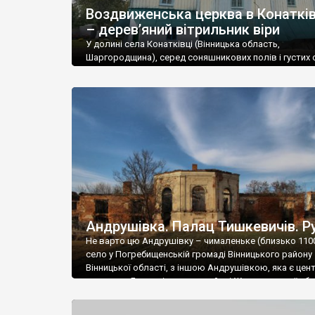
Воздвиженська церква в Конаткі
До головних визначних пам’яток регіону відносятьс
– дерев’яний вітрильник віри
споруда України, вокзал у
Козятині
та водяний млин
У долині села Конатківці (Вінницька область,
Шаргородщина), серед соняшникових полів і густих с
Чимало на території області природних пам’яток. Ве
височіє дерев’яна Воздвиженська церква – одна з
фантастичними пейзажами долин.
найвитонченіших святинь України. Її образ – не прос
архітектурна спадщина, а поетичний символ духовно
В області розташовані популярні курорти Хмільник і
корабля, що лине до архіпелагу Царства Божого. «Ч
процедурами.
бачили ви колись інший храм, більш подібний до
дивовижного Божого вітрильника, що лине […]
Андрушівка. Палац Тишкевичів. Р
Не варто цю Андрушівку – чималеньке (близько 1100
село у Погребищенській громаді Вінницького району
Вінницької області, з іншою Андрушівкою, яка є цен
громади у Бердичівському районі Житомирської обла
обох Андрушівках є палаци от лише в одній цілий і
доглянутий, а в іншій суцільна руїна. Руїни палацу Ти