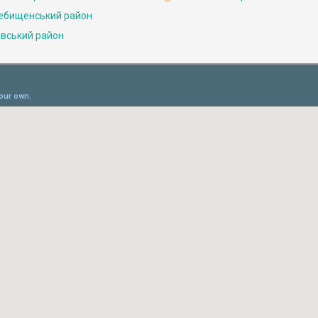
ебищенський район
івський район