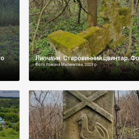
дороги їх не видно, але видно дві стареньких колії у т
лишніх
[…]
ати […]
то
Липчани. Старовинний цвинтар. Ф
Фото Романа Маленкова, 2023 р.