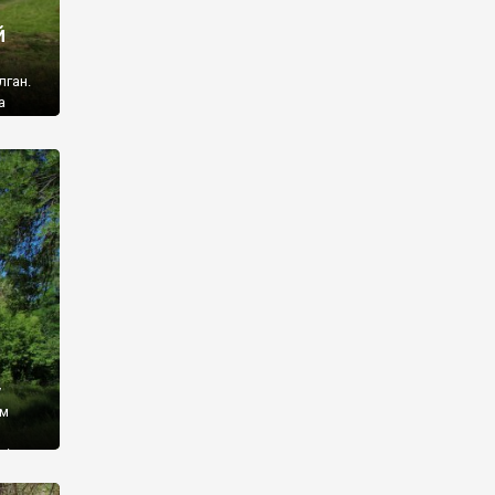
й
лган.
а
 ми
ї, які
кою
940
у
ім
і,
 З