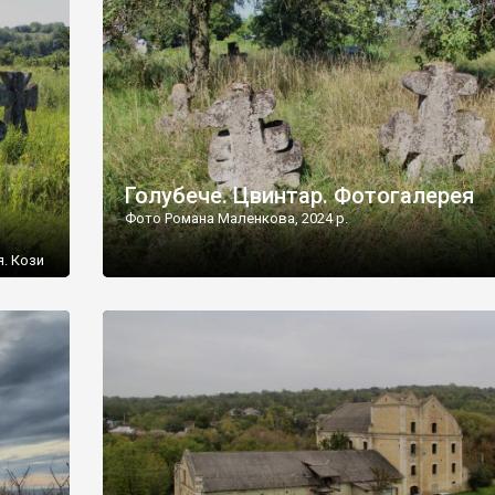
[…]
Голубече. Цвинтар. Фотогалерея
Фото Романа Маленкова, 2024 р.
я. Кози
овищ,
ються
ений
 […]