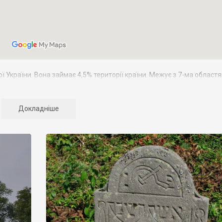
 України. Вона займає 4,5% території країни. Межує з 7-ма област
ровоградською, Одеською, Хмельницькою. У південно-західній част
проходить державний кордон з Республікою Молдова. Населення Вінн
є в сільській місцевості, а 46,5% в містах. В області 17 міст, 30 сел
Докладніше
ко 370 тис. чоловік.
нціалом. Туристичні об’єкти Вінниччини дуже різноманітні, але пок
кламу і, досить часто, занедбаний стан.
ення польської шляхти, тому на території області збереглася велик
приклад, розташований найбільший палац в Україні, який колись нал
опія Маріїнського
. Розкішні палаци збереглися в
Немирові
,
Верхівці
,
’єктів: храмів (як православних так і католицьких), монастирів. На
у
Печері
, печерний монастир у Лядовій.