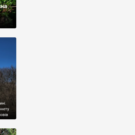
чна
альна
г з
одою
ми
ється,
ині.
рнету
повів
 лише
иччю
хід із