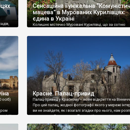
вцях
Сенсаційна і унікальна “Комуністи
я залізничний вокзал у Жмерінці – мабуть найбільш розкішна вокз
мацева” в Мурованих Курилівцях:
 в
Сокільці
– теж один з найкрасивіших в Україні.
єдина в Україні
адів,
Колишнє містечко Муровані Курилівці, що за сотню
лике захоплення у туристів викликають річки Дністер і Південний Бу
кілометрів від Вінниці, передовсім відоме палацом
то
Станіслава Дельфіна Комара початку XIX століття,
го
старовинним ландшафтним парком і мінеральною в
 Немирів, відомі на всю країну своїми лікувальними бальнеологічни
и
«Регіна». Але жоден путівник не згадує, що тут можна
побачити унікальні пам’ятки єврейської історії. Вважа
що суцільна «штетлова» забудова збереглася лише в
Шаргороді, а в інших містечках — лише поодинокі […]
уїна
Красне. Палац-привид
 осіб)
Палац-привид у Красному – нове відкриття на Вінничч
Про цей палац, жодної фотографії якого у мережі інте
тром
ви не знайдете, як і взагалі згадки про нього, нам роз
сті. У
мешканець Самгородка. Палац у Красному вразив не
станом руїни і чагарями, які його оточують, але і вел
шкевичів
навіть у руїні. Можна уявно рекоструювати головний в