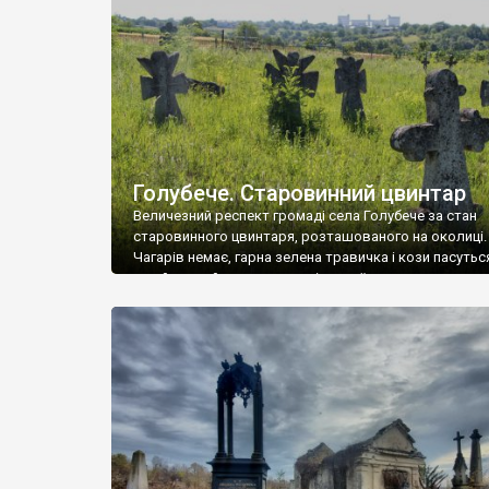
у Андрушівці, на Вінниччині. Такий стан […]
Голубече. Старовинний цвинтар
Величезний респект громаді села Голубече за стан
старовинного цвинтаря, розташованого на околиці.
Чагарів немає, гарна зелена травичка і кози пасутьс
– найкращий регулятор шкідливої, для старих клад
рослинності. Навесні, коли паростки дерев вкрива
бруньками, кози ті бруньки обгризають, бо то улюбл
делікатес. На цвинтарі у Голубечому ціла колекція
різноманітних форм хрестів. Село відносно невелике,