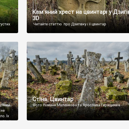
Кам’яний хрест на цвинтарі у Дзигі
3D
густих
Читайте статтю про Дзигівку і її цвинтар
93 році.
ола,
инулого
и із
Стіна. Цвинтар
ідомим
Фото Романа Маленкова та Ярослава Геращенка
 не
о. Їх
. Нині
ар є.