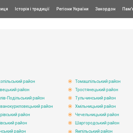
ниця
Історія і традиції
Регіони України
Закордон
Пам'
опільський район
Томашпільський район
вецький район
Тростянецький район
лів-Подільський район
Тульчинський район
ванокуриловецький район
Хмільницький район
рівський район
Чечельницький район
івський район
Шаргородський район
нський район
Ямпільський район