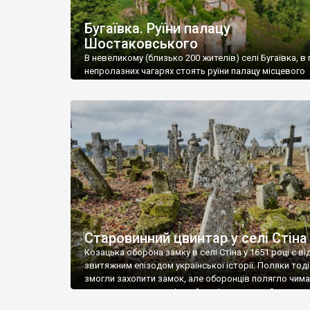
Бугаївка. Руїни палацу
Шостаковського
В невеликому (близько 200 жителів) селі Бугаївка, в 
непролазних чагарях стоять руїни палацу місцевого
поміщика Фелікса Шостаковського. Звели палац у 18
В радянський період у ньому спочатку містилася шк
потім клуб, ще пізніше – гуртожиток. У 60-х роках м
століття тут розмістили туберкульозну лікарню. Кол
палацу виїхала лікарня – ми точно не […]
Старовинний цвинтар у селі Стіна
Козацька оборона замку в селі Стіна у 1651 році є в
звитяжним епізодом української історії. Поляки тоді
змогли захопити замок, але оборонців полягло чимал
поховали на цвинтарі, який тоді називався Замковим
на місці замку церква із кам’яною огорожею, а цвинт