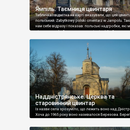
Ямпіль. Таємниця цвинтаря
Табличка і відмітка на карті вказували, що цей цвинт
польський. Zabytkowy polski cmentarz w Jampolu. Так
нам себе відразу і показав: польські надгробки, які
віднести до фабричних, польські епітафії… Загалом 
виявився величезним – порахували площу у Google
виявилося більше семи гектарів. Перше враження п
абсолютну звичайність польського цвинтаря вияви
оманливим – […]
Наддністрянське. Церква та
старовинний цвинтар
Із назви села зрозуміло, що лежить воно над Дністр
Хоча до 1965 року воно називалося Березова. Берег
доволі високий і крутий, як і майже всюди на Поділлі
кілька грунтових доріг, які збігають аж до самої вод