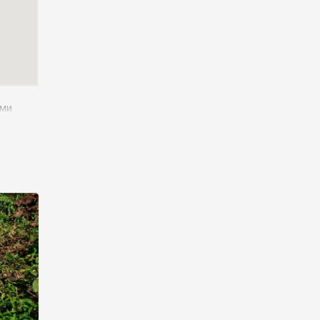
ями
ині
иччини
ищ
и що не
а
ежав