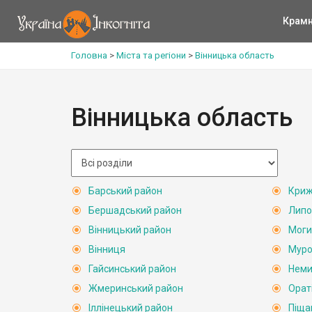
Крам
Головна
>
Міста та регіони
>
Вінницька область
Вінницька область
Барський район
Криж
Бершадський район
Липо
Вінницький район
Моги
Вінниця
Муро
Гайсинський район
Неми
Жмеринський район
Орат
Іллінецький район
Піща