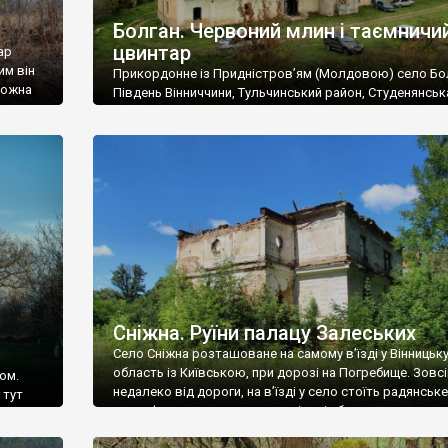
Болган. Червоний млин і таємничи
цвинтар
ар
им він
Прикордонне із Придністров’ям (Молдовою) село Бо
 можна
Південь Вінниччини, Тульчинський район, Студенянськ
цвинтар
громада. У селі мешкає близько тисячі осіб. Спочатку
Maps –
дізналися, що у Болгані є величезний захаращений
ро
старовинний цвинтар із кам’яними хрестами. Всі епітафі
лося
збереглися, написані кирилицею, церковнослов’янсь
мовою. За всіма традиційними ознаками – цвинтар
український. Хрести датуються 19 століттям. У 1924-1
роках Болган […]
Сніжна. Руїни палацу Залеських
Село Сніжна розташоване на самому в’їзді у Вінницьк
область із Київською, при дорозі на Погребище. Зовс
ом.
недалеко від дороги, на в’їзді у село стоїть радянське
 тут
рельєфне пано, яке показує жінку і яблуню, а трохи дал
, але є
десь серед дерев, заховалися руїни палацу Залеських.
и – цим