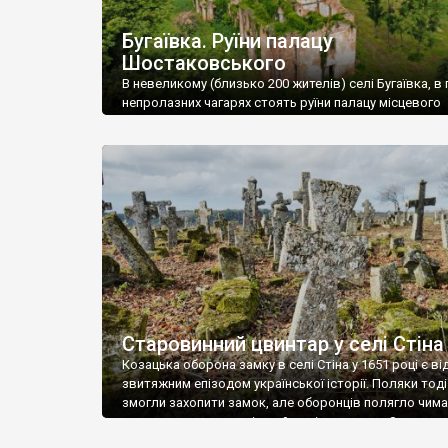
Бугаївка. Руїни палацу
Шостаковського
В невеликому (близько 200 жителів) селі Бугаївка, в 
непролазних чагарях стоять руїни палацу місцевого
поміщика Фелікса Шостаковського. Звели палац у 18
В радянський період у ньому спочатку містилася шк
потім клуб, ще пізніше – гуртожиток. У 60-х роках м
століття тут розмістили туберкульозну лікарню. Кол
палацу виїхала лікарня – ми точно не […]
Старовинний цвинтар у селі Стіна
Козацька оборона замку в селі Стіна у 1651 році є в
звитяжним епізодом української історії. Поляки тоді
змогли захопити замок, але оборонців полягло чимал
поховали на цвинтарі, який тоді називався Замковим
на місці замку церква із кам’яною огорожею, а цвинт