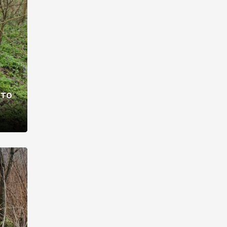
раві –
ото