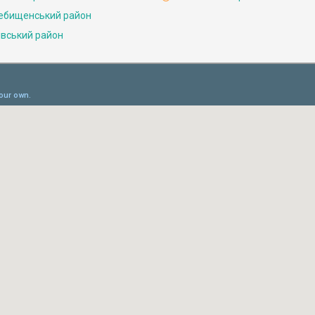
ебищенський район
івський район