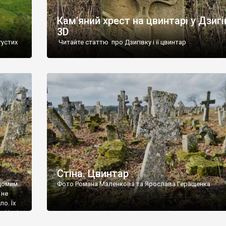
Кам’яний хрест на цвинтарі у Дзигі
3D
густих
Читайте статтю про Дзигівку і її цвинтар
93 році.
ола,
инулого
и із
Стіна. Цвинтар
ідомим
Фото Романа Маленкова та Ярослава Геращенка
 не
о. Їх
. Нині
ар є.