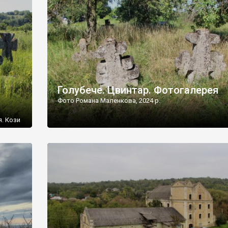
[…]
Голубече. Цвинтар. Фотогалерея
Фото Романа Маленкова, 2024 р.
я. Кози
овищ,
ються
ений
 […]