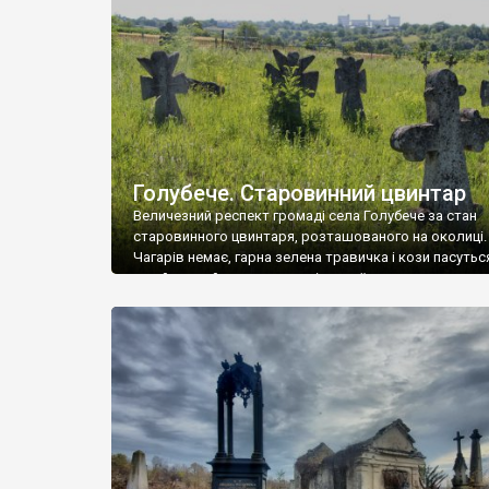
у Андрушівці, на Вінниччині. Такий стан […]
Голубече. Старовинний цвинтар
Величезний респект громаді села Голубече за стан
старовинного цвинтаря, розташованого на околиці.
Чагарів немає, гарна зелена травичка і кози пасутьс
– найкращий регулятор шкідливої, для старих клад
рослинності. Навесні, коли паростки дерев вкрива
бруньками, кози ті бруньки обгризають, бо то улюбл
делікатес. На цвинтарі у Голубечому ціла колекція
різноманітних форм хрестів. Село відносно невелике,