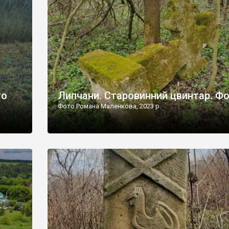
дороги їх не видно, але видно дві стареньких колії у т
лишніх
[…]
ати […]
то
Липчани. Старовинний цвинтар. Ф
Фото Романа Маленкова, 2023 р.