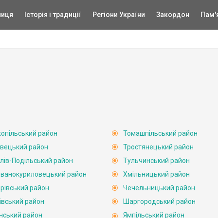
ниця
Історія і традиції
Регіони України
Закордон
Пам'
опільський район
Томашпільський район
вецький район
Тростянецький район
лів-Подільський район
Тульчинський район
ванокуриловецький район
Хмільницький район
рівський район
Чечельницький район
івський район
Шаргородський район
нський район
Ямпільський район