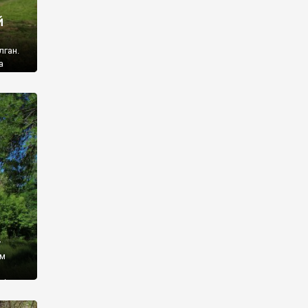
й
лган.
а
 ми
ї, які
кою
940
у
ім
і,
 З