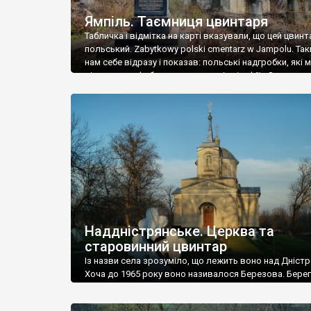
Ямпіль. Таємниця цвинтаря
Табличка і відмітка на карті вказували, що цей цвинт
польський. Zabytkowy polski cmentarz w Jampolu. Так
нам себе відразу і показав: польські надгробки, які
віднести до фабричних, польські епітафії… Загалом 
виявився величезним – порахували площу у Google
виявилося більше семи гектарів. Перше враження п
абсолютну звичайність польського цвинтаря вияви
оманливим – […]
Наддністрянське. Церква та
старовинний цвинтар
Із назви села зрозуміло, що лежить воно над Дністр
Хоча до 1965 року воно називалося Березова. Берег
доволі високий і крутий, як і майже всюди на Поділлі
кілька грунтових доріг, які збігають аж до самої вод