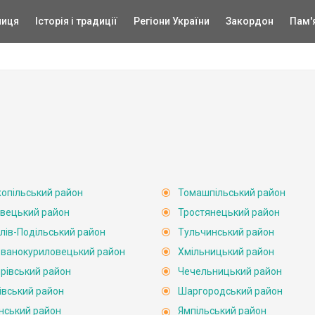
ниця
Історія і традиції
Регіони України
Закордон
Пам'
опільський район
Томашпільський район
вецький район
Тростянецький район
лів-Подільський район
Тульчинський район
ванокуриловецький район
Хмільницький район
рівський район
Чечельницький район
івський район
Шаргородський район
нський район
Ямпільський район