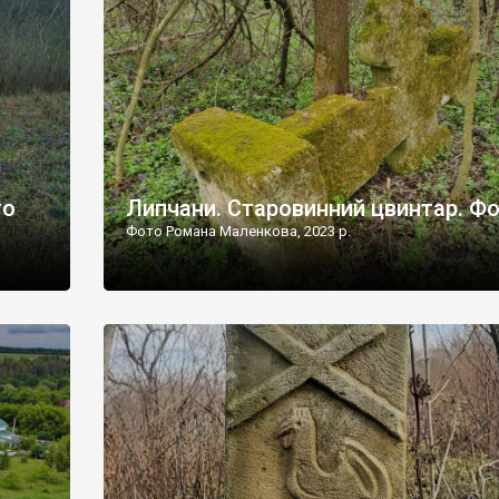
дороги їх не видно, але видно дві стареньких колії у т
лишніх
[…]
ати […]
то
Липчани. Старовинний цвинтар. Ф
Фото Романа Маленкова, 2023 р.