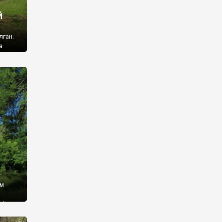
й
лган.
а
 ми
ї, які
кою
940
у
ім
і,
 З