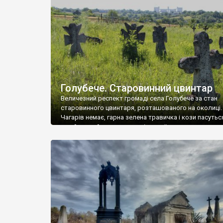
у Андрушівці, на Вінниччині. Такий стан […]
Голубече. Старовинний цвинтар
Величезний респект громаді села Голубече за стан
старовинного цвинтаря, розташованого на околиці.
Чагарів немає, гарна зелена травичка і кози пасутьс
– найкращий регулятор шкідливої, для старих клад
рослинності. Навесні, коли паростки дерев вкрива
бруньками, кози ті бруньки обгризають, бо то улюбл
делікатес. На цвинтарі у Голубечому ціла колекція
різноманітних форм хрестів. Село відносно невелике,