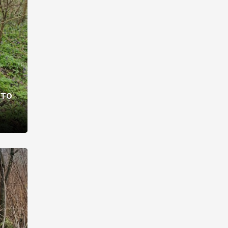
раві –
ото