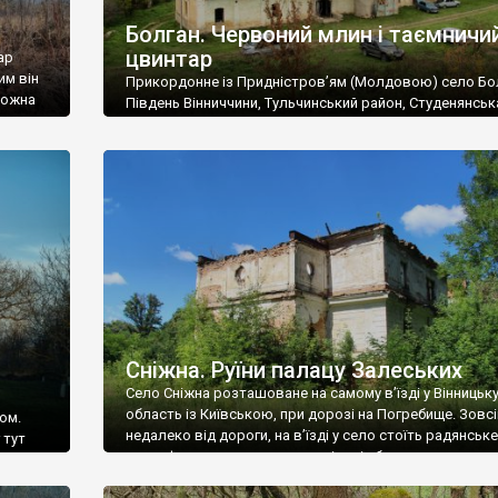
Болган. Червоний млин і таємничи
цвинтар
ар
им він
Прикордонне із Придністров’ям (Молдовою) село Бо
 можна
Південь Вінниччини, Тульчинський район, Студенянськ
цвинтар
громада. У селі мешкає близько тисячі осіб. Спочатку
Maps –
дізналися, що у Болгані є величезний захаращений
ро
старовинний цвинтар із кам’яними хрестами. Всі епітафі
лося
збереглися, написані кирилицею, церковнослов’янсь
мовою. За всіма традиційними ознаками – цвинтар
український. Хрести датуються 19 століттям. У 1924-1
роках Болган […]
Сніжна. Руїни палацу Залеських
Село Сніжна розташоване на самому в’їзді у Вінницьк
область із Київською, при дорозі на Погребище. Зовс
ом.
недалеко від дороги, на в’їзді у село стоїть радянське
 тут
рельєфне пано, яке показує жінку і яблуню, а трохи дал
, але є
десь серед дерев, заховалися руїни палацу Залеських.
и – цим