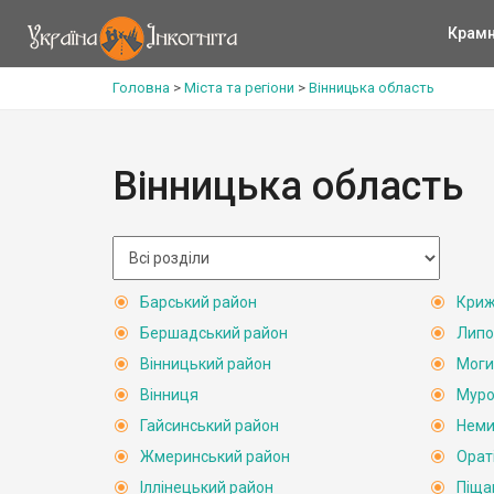
Крам
Головна
>
Міста та регіони
>
Вінницька область
Вінницька область
Барський район
Криж
Бершадський район
Липо
Вінницький район
Моги
Вінниця
Муро
Гайсинський район
Неми
Жмеринський район
Орат
Іллінецький район
Піща