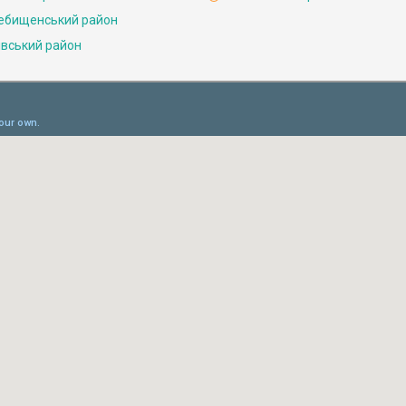
ебищенський район
івський район