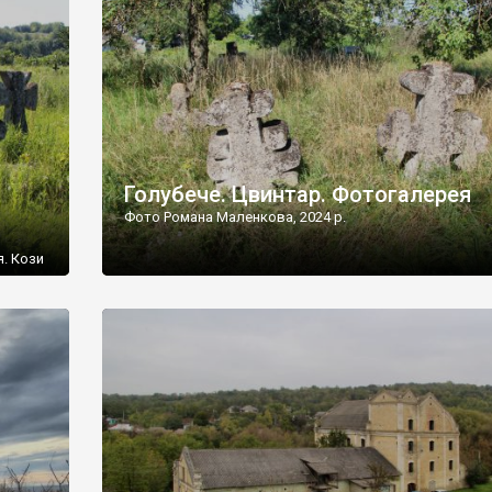
[…]
Голубече. Цвинтар. Фотогалерея
Фото Романа Маленкова, 2024 р.
я. Кози
овищ,
ються
ений
 […]