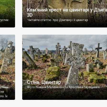
Кам’яний хрест на цвинтарі у Дзигі
3D
густих
Читайте статтю про Дзигівку і її цвинтар
93 році.
ола,
инулого
и із
Стіна. Цвинтар
ідомим
Фото Романа Маленкова та Ярослава Геращенка
 не
о. Їх
. Нині
ар є.