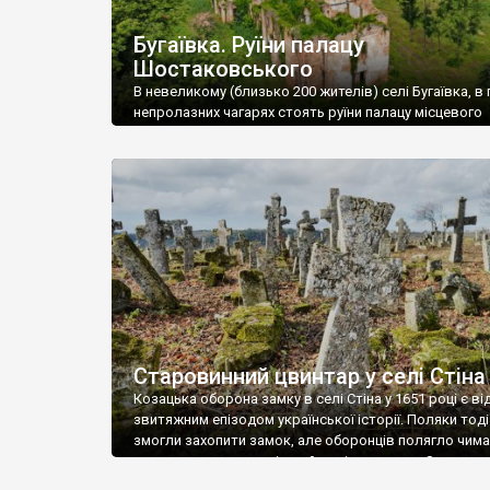
Бугаївка. Руїни палацу
Шостаковського
В невеликому (близько 200 жителів) селі Бугаївка, в 
непролазних чагарях стоять руїни палацу місцевого
поміщика Фелікса Шостаковського. Звели палац у 18
В радянський період у ньому спочатку містилася шк
потім клуб, ще пізніше – гуртожиток. У 60-х роках м
століття тут розмістили туберкульозну лікарню. Кол
палацу виїхала лікарня – ми точно не […]
Старовинний цвинтар у селі Стіна
Козацька оборона замку в селі Стіна у 1651 році є в
звитяжним епізодом української історії. Поляки тоді
змогли захопити замок, але оборонців полягло чимал
поховали на цвинтарі, який тоді називався Замковим
на місці замку церква із кам’яною огорожею, а цвинт