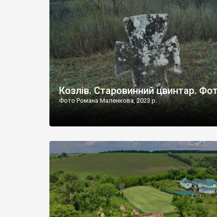
Наддністрянське відрізняється від більшості навко
сіл. У селі є мурована Михайлівська церква. Точної д
Козлів. Старовинний цвинтар. Фо
Фото Романа Маленкова, 2023 р.