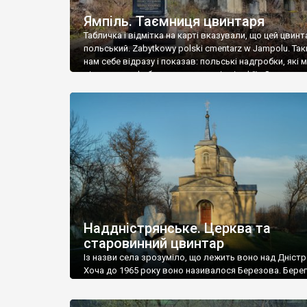
Ямпіль. Таємниця цвинтаря
Табличка і відмітка на карті вказували, що цей цвинт
польський. Zabytkowy polski cmentarz w Jampolu. Так
нам себе відразу і показав: польські надгробки, які
віднести до фабричних, польські епітафії… Загалом 
виявився величезним – порахували площу у Google
виявилося більше семи гектарів. Перше враження п
абсолютну звичайність польського цвинтаря вияви
оманливим – […]
Наддністрянське. Церква та
старовинний цвинтар
Із назви села зрозуміло, що лежить воно над Дністр
Хоча до 1965 року воно називалося Березова. Берег
доволі високий і крутий, як і майже всюди на Поділлі
кілька грунтових доріг, які збігають аж до самої вод