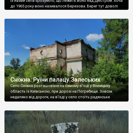
Із назви села зрозуміло, що лежить воно над Дністром. Хоча
до 1965 року воно називалося Березова. Берег тут доволі
високий і крутий, як і майже всюди на Поділлі, але є кілька
грунтових доріг, які збігають аж до самої води – цим
Наддністрянське відрізняється від більшості навколишніх
сіл. У селі є мурована Михайлівська церква. Точної дати […]
Сніжна. Руїни палацу Залеських
Село Сніжна розташоване на самому в’їзді у Вінницьку
область із Київською, при дорозі на Погребище. Зовсім
недалеко від дороги, на в’їзді у село стоїть радянське
рельєфне пано, яке показує жінку і яблуню, а трохи далі, десь
серед дерев, заховалися руїни палацу Залеських. З дороги їх
не видно, але видно дві стареньких колії у траві – […]