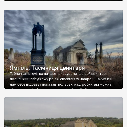
Ямпіль. Таємниця цвинтаря
Табличка і відмітка на карті вказували, що цей цвинтар
польський. Zabytkowy polski cmentarz w Jampolu. Таким він
нам себе відразу і показав: польські надгробки, які можна
віднести до фабричних, польські епітафії… Загалом цвинтар
виявився величезним – порахували площу у GoogleMaps –
виявилося більше семи гектарів. Перше враження про
абсолютну звичайність польського цвинтаря виявилося
оманливим – […]