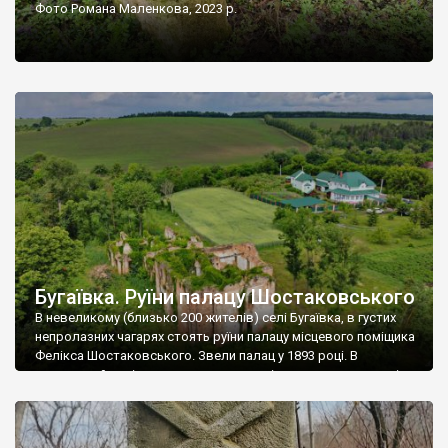
Фото Романа Маленкова, 2023 р.
Бугаївка. Руїни палацу Шостаковського
В невеликому (близько 200 жителів) селі Бугаївка, в густих
непролазних чагарях стоять руїни палацу місцевого поміщика
Фелікса Шостаковського. Звели палац у 1893 році. В
радянський період у ньому спочатку містилася школа, потім
клуб, ще пізніше – гуртожиток. У 60-х роках минулого
століття тут розмістили туберкульозну лікарню. Коли із
палацу виїхала лікарня – ми точно не […]