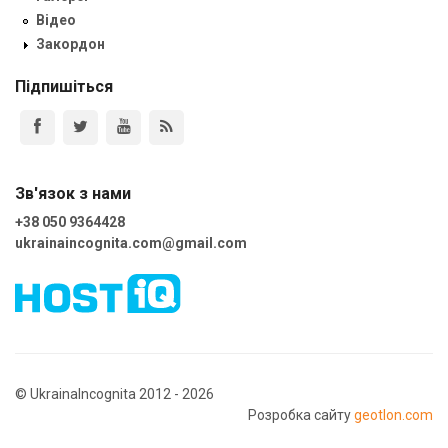
Відео
Закордон
Підпишіться
Зв'язок з нами
+38 050 9364428
ukrainaincognita.com@gmail.com
© UkrainaIncognita 2012 - 2026
Розробка сайту
geotlon.com