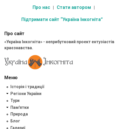
Про нас
Стати автором
Підтримати сайт “Україна Інкогніта”
Про сайт
«Україна Інкогніта» - неприбутковий проект ентузіастів
краєзнавства.
Меню
Історія і традиції
Регіони України
Тури
Пам'ятки
Природа
Блог
Галереї