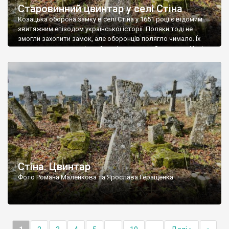
Старовинний цвинтар у селі Стіна
Козацька оборона замку в селі Стіна у 1651 році є відомим
звитяжним епізодом української історії. Поляки тоді не
змогли захопити замок, але оборонців полягло чимало. Їх
поховали на цвинтарі, який тоді називався Замковим. Нині на
місці замку церква із кам’яною огорожею, а цвинтар є. На
ньому чимало хрестів 19 століття, є такі, де епітафії стер […]
Стіна. Цвинтар
Фото Романа Маленкова та Ярослава Геращенка