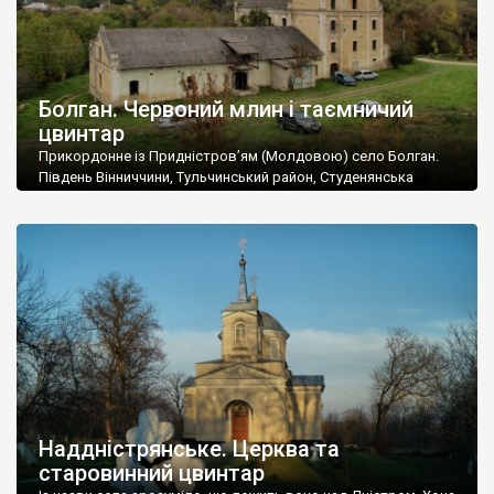
Болган. Червоний млин і таємничий
цвинтар
Прикордонне із Придністров’ям (Молдовою) село Болган.
Південь Вінниччини, Тульчинський район, Студенянська
громада. У селі мешкає близько тисячі осіб. Спочатку ми
дізналися, що у Болгані є величезний захаращений
старовинний цвинтар із кам’яними хрестами. Всі епітафії, які
збереглися, написані кирилицею, церковнослов’янською
мовою. За всіма традиційними ознаками – цвинтар
український. Хрести датуються 19 століттям. У 1924-1940
роках Болган […]
Наддністрянське. Церква та
старовинний цвинтар