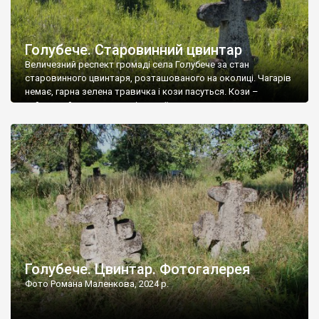
Голубече. Старовинний цвинтар
Величезний респект громаді села Голубече за стан
старовинного цвинтаря, розташованого на околиці. Чагарів
немає, гарна зелена травичка і кози пасуться. Кози –
найкращий регулятор шкідливої, для старих кладовищ,
рослинності. Навесні, коли паростки дерев вкриваються
бруньками, кози ті бруньки обгризають, бо то улюблений
делікатес. На цвинтарі у Голубечому ціла колекція
різноманітних форм хрестів. Село відносно невелике, […]
Голубече. Цвинтар. Фотогалерея
Фото Романа Маленкова, 2024 р.