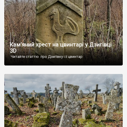
Кам’яний хрест на цвинтарі у Дзигівці
3D
Читайте статтю про Дзигівку і її цвинтар