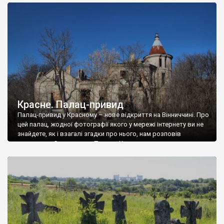
доглянутий, а в іншій суцільна руїна. Руїни палацу Тишкевичів у
Андрушівці, на Вінниччині. Такий стан […]
Красне. Палац-привид
Палац-привид у Красному – нове відкриття на Вінниччині. Про
цей палац, жодної фотографії якого у мережі інтернету ви не
знайдете, як і взагалі згадки про нього, нам розповів
мешканець Самгородка. Палац у Красному вразив не лише
станом руїни і чагарями, які його оточують, але і величчю
навіть у руїні. Можна уявно рекоструювати головний вхід із
[…]