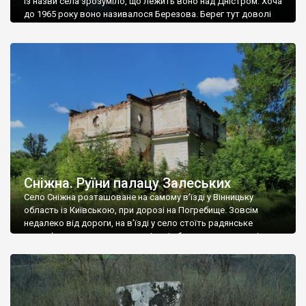
Із назви села зрозуміло, що лежить воно над Дністром. Хоча
до 1965 року воно називалося Березова. Берег тут доволі
високий і крутий, як і майже всюди на Поділлі, але є кілька
грунтових доріг, які збігають аж до самої води – цим
Наддністрянське відрізняється від більшості навколишніх
сіл. У селі є мурована Михайлівська церква. Точної дати […]
Сніжна. Руїни палацу Залеських
Село Сніжна розташоване на самому в’їзді у Вінницьку
область із Київською, при дорозі на Погребище. Зовсім
недалеко від дороги, на в’їзді у село стоїть радянське
рельєфне пано, яке показує жінку і яблуню, а трохи далі, десь
серед дерев, заховалися руїни палацу Залеських. З дороги їх
не видно, але видно дві стареньких колії у траві – […]