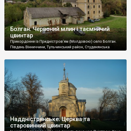
Болган. Червоний млин і таємничий
цвинтар
Прикордонне із Придністров’ям (Молдовою) село Болган.
Південь Вінниччини, Тульчинський район, Студенянська
громада. У селі мешкає близько тисячі осіб. Спочатку ми
дізналися, що у Болгані є величезний захаращений
старовинний цвинтар із кам’яними хрестами. Всі епітафії, які
збереглися, написані кирилицею, церковнослов’янською
мовою. За всіма традиційними ознаками – цвинтар
український. Хрести датуються 19 століттям. У 1924-1940
роках Болган […]
Наддністрянське. Церква та
старовинний цвинтар