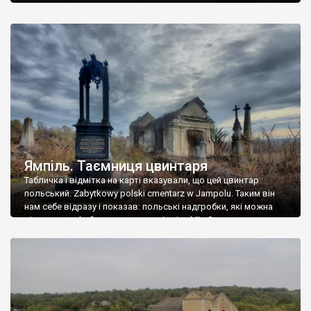
Ямпіль. Таємниця цвинтаря
Табличка і відмітка на карті вказували, що цей цвинтар
польський. Zabytkowy polski cmentarz w Jampolu. Таким він
нам себе відразу і показав: польські надгробки, які можна
віднести до фабричних, польські епітафії… Загалом цвинтар
виявився величезним – порахували площу у GoogleMaps –
виявилося більше семи гектарів. Перше враження про
абсолютну звичайність польського цвинтаря виявилося
оманливим – […]