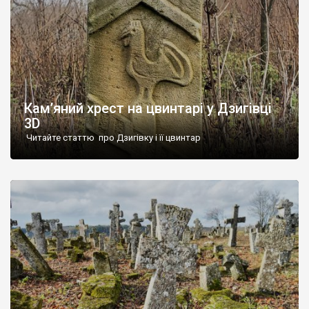
Кам’яний хрест на цвинтарі у Дзигівці
3D
Читайте статтю про Дзигівку і її цвинтар