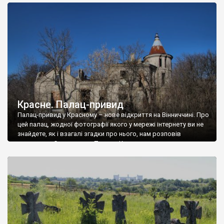
доглянутий, а в іншій суцільна руїна. Руїни палацу Тишкевичів у
Андрушівці, на Вінниччині. Такий стан […]
Красне. Палац-привид
Палац-привид у Красному – нове відкриття на Вінниччині. Про
цей палац, жодної фотографії якого у мережі інтернету ви не
знайдете, як і взагалі згадки про нього, нам розповів
мешканець Самгородка. Палац у Красному вразив не лише
станом руїни і чагарями, які його оточують, але і величчю
навіть у руїні. Можна уявно рекоструювати головний вхід із
[…]