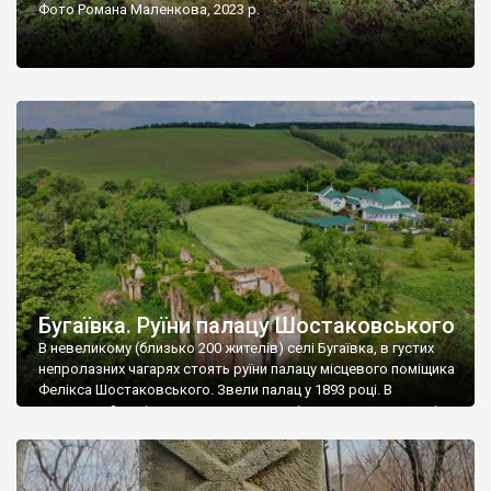
Фото Романа Маленкова, 2023 р.
Бугаївка. Руїни палацу Шостаковського
В невеликому (близько 200 жителів) селі Бугаївка, в густих
непролазних чагарях стоять руїни палацу місцевого поміщика
Фелікса Шостаковського. Звели палац у 1893 році. В
радянський період у ньому спочатку містилася школа, потім
клуб, ще пізніше – гуртожиток. У 60-х роках минулого
століття тут розмістили туберкульозну лікарню. Коли із
палацу виїхала лікарня – ми точно не […]