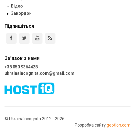
Відео
Закордон
Підпишіться
Зв'язок з нами
+38 050 9364428
ukrainaincognita.com@gmail.com
© UkrainaIncognita 2012 - 2026
Розробка сайту
geotlon.com