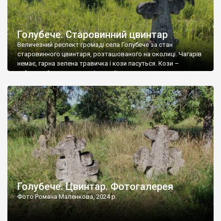
Голубече. Старовинний цвинтар
Величезний респект громаді села Голубече за стан
старовинного цвинтаря, розташованого на околиці. Чагарів
немає, гарна зелена травичка і кози пасуться. Кози –
найкращий регулятор шкідливої, для старих кладовищ,
рослинності. Навесні, коли паростки дерев вкриваються
бруньками, кози ті бруньки обгризають, бо то улюблений
делікатес. На цвинтарі у Голубечому ціла колекція
різноманітних форм хрестів. Село відносно невелике, […]
Голубече. Цвинтар. Фотогалерея
Фото Романа Маленкова, 2024 р.