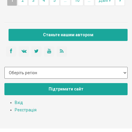
1
2
3
4
5
...
10
...
Далі »
»
Станьте нашим автором
Підтримати сайт
Вхід
Реєстрація