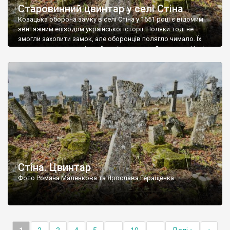
Старовинний цвинтар у селі Стіна
Козацька оборона замку в селі Стіна у 1651 році є відомим
звитяжним епізодом української історії. Поляки тоді не
змогли захопити замок, але оборонців полягло чимало. Їх
поховали на цвинтарі, який тоді називався Замковим. Нині на
місці замку церква із кам’яною огорожею, а цвинтар є. На
ньому чимало хрестів 19 століття, є такі, де епітафії стер […]
Стіна. Цвинтар
Фото Романа Маленкова та Ярослава Геращенка