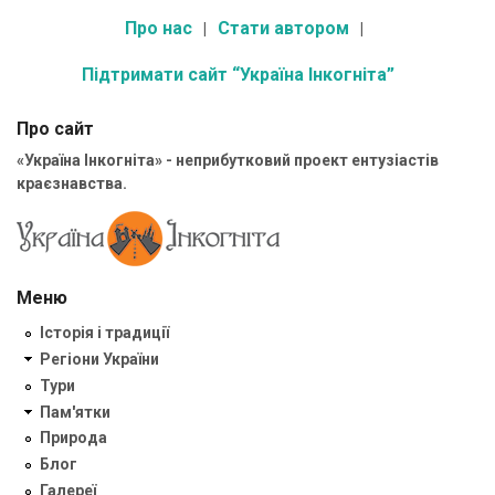
Про нас
Стати автором
Підтримати сайт “Україна Інкогніта”
Про сайт
«Україна Інкогніта» - неприбутковий проект ентузіастів
краєзнавства.
Меню
Історія і традиції
Регіони України
Тури
Пам'ятки
Природа
Блог
Галереї