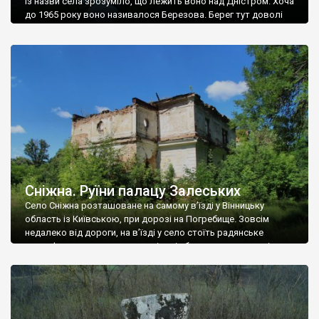
Із назви села зрозуміло, що лежить воно над Дністром. Хоча
до 1965 року воно називалося Березова. Берег тут доволі
високий і крутий, як і майже всюди на Поділлі, але є кілька
грунтових доріг, які збігають аж до самої води – цим
Наддністрянське відрізняється від більшості навколишніх
сіл. У селі є мурована Михайлівська церква. Точної дати […]
Сніжна. Руїни палацу Залеських
Село Сніжна розташоване на самому в’їзді у Вінницьку
область із Київською, при дорозі на Погребище. Зовсім
недалеко від дороги, на в’їзді у село стоїть радянське
рельєфне пано, яке показує жінку і яблуню, а трохи далі, десь
серед дерев, заховалися руїни палацу Залеських. З дороги їх
не видно, але видно дві стареньких колії у траві – […]