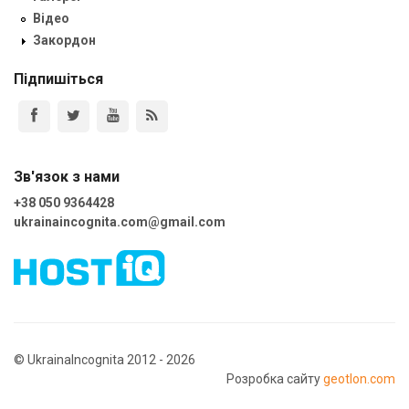
Відео
Закордон
Підпишіться
Зв'язок з нами
+38 050 9364428
ukrainaincognita.com@gmail.com
© UkrainaIncognita 2012 - 2026
Розробка сайту
geotlon.com