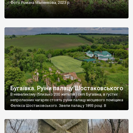
Фото Романа Маленкова, 2023 р.
Бугаївка. Руїни палацу Шостаковського
В невеликому (близько 200 жителів) селі Бугаївка, в густих
непролазних чагарях стоять руїни палацу місцевого поміщика
Фелікса Шостаковського. Звели палац у 1893 році. В
радянський період у ньому спочатку містилася школа, потім
клуб, ще пізніше – гуртожиток. У 60-х роках минулого
століття тут розмістили туберкульозну лікарню. Коли із
палацу виїхала лікарня – ми точно не […]