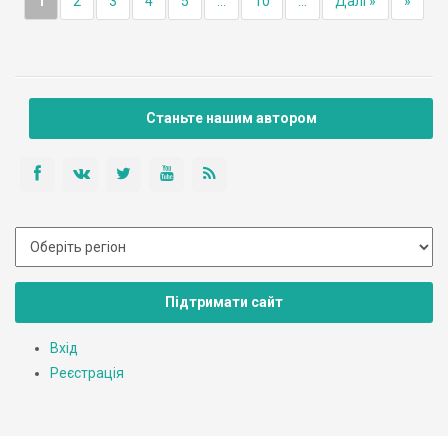
1
2
3
4
5
...
10
...
Далі »
»
Станьте нашим автором
Підтримати сайт
Вхід
Реєстрація