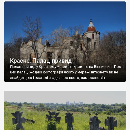
доглянутий, а в іншій суцільна руїна. Руїни палацу Тишкевичів у
Андрушівці, на Вінниччині. Такий стан […]
Красне. Палац-привид
Палац-привид у Красному – нове відкриття на Вінниччині. Про
цей палац, жодної фотографії якого у мережі інтернету ви не
знайдете, як і взагалі згадки про нього, нам розповів
мешканець Самгородка. Палац у Красному вразив не лише
станом руїни і чагарями, які його оточують, але і величчю
навіть у руїні. Можна уявно рекоструювати головний вхід із
[…]