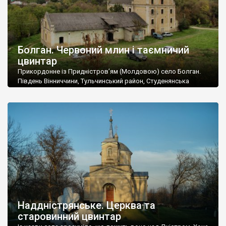
Болган. Червоний млин і таємничий
цвинтар
Прикордонне із Придністров’ям (Молдовою) село Болган.
Південь Вінниччини, Тульчинський район, Студенянська
громада. У селі мешкає близько тисячі осіб. Спочатку ми
дізналися, що у Болгані є величезний захаращений
старовинний цвинтар із кам’яними хрестами. Всі епітафії, які
збереглися, написані кирилицею, церковнослов’янською
мовою. За всіма традиційними ознаками – цвинтар
український. Хрести датуються 19 століттям. У 1924-1940
роках Болган […]
Наддністрянське. Церква та
старовинний цвинтар