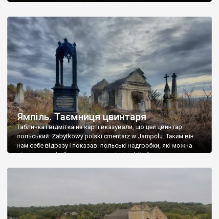
Ямпіль. Таємниця цвинтаря
Табличка і відмітка на карті вказували, що цей цвинтар
польський. Zabytkowy polski cmentarz w Jampolu. Таким він
нам себе відразу і показав: польські надгробки, які можна
віднести до фабричних, польські епітафії… Загалом цвинтар
виявився величезним – порахували площу у GoogleMaps –
виявилося більше семи гектарів. Перше враження про
абсолютну звичайність польського цвинтаря виявилося
оманливим – […]