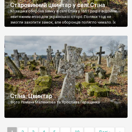
Старовинний цвинтар у селі Стіна
Козацька оборона замку в селі Стіна у 1651 році є відомим
звитяжним епізодом української історії. Поляки тоді не
змогли захопити замок, але оборонців полягло чимало. Їх
поховали на цвинтарі, який тоді називався Замковим. Нині на
місці замку церква із кам’яною огорожею, а цвинтар є. На
ньому чимало хрестів 19 століття, є такі, де епітафії стер […]
Стіна. Цвинтар
Фото Романа Маленкова та Ярослава Геращенка