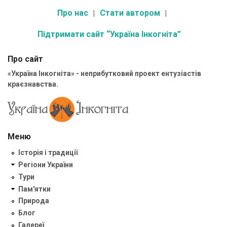
Про нас
Стати автором
Підтримати сайт “Україна Інкогніта”
Про сайт
«Україна Інкогніта» - неприбутковий проект ентузіастів
краєзнавства.
Меню
Історія і традиції
Регіони України
Тури
Пам'ятки
Природа
Блог
Галереї