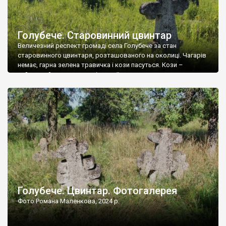
Голубече. Старовинний цвинтар
Величезний респект громаді села Голубече за стан
старовинного цвинтаря, розташованого на околиці. Чагарів
немає, гарна зелена травичка і кози пасуться. Кози –
найкращий регулятор шкідливої, для старих кладовищ,
рослинності. Навесні, коли паростки дерев вкриваються
бруньками, кози ті бруньки обгризають, бо то улюблений
делікатес. На цвинтарі у Голубечому ціла колекція
різноманітних форм хрестів. Село відносно невелике, […]
Голубече. Цвинтар. Фотогалерея
Фото Романа Маленкова, 2024 р.