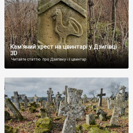
Кам’яний хрест на цвинтарі у Дзигівці
3D
Читайте статтю про Дзигівку і її цвинтар