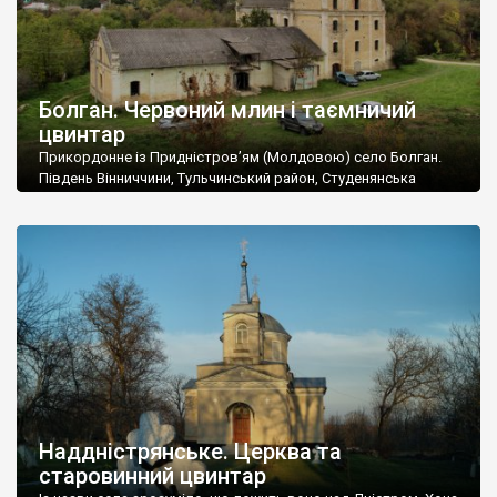
Болган. Червоний млин і таємничий
цвинтар
Прикордонне із Придністров’ям (Молдовою) село Болган.
Південь Вінниччини, Тульчинський район, Студенянська
громада. У селі мешкає близько тисячі осіб. Спочатку ми
дізналися, що у Болгані є величезний захаращений
старовинний цвинтар із кам’яними хрестами. Всі епітафії, які
збереглися, написані кирилицею, церковнослов’янською
мовою. За всіма традиційними ознаками – цвинтар
український. Хрести датуються 19 століттям. У 1924-1940
роках Болган […]
Наддністрянське. Церква та
старовинний цвинтар