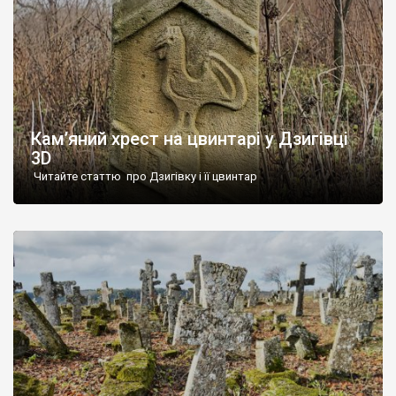
Кам’яний хрест на цвинтарі у Дзигівці
3D
Читайте статтю про Дзигівку і її цвинтар