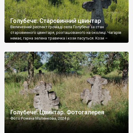
Голубече. Старовинний цвинтар
Величезний респект громаді села Голубече за стан
старовинного цвинтаря, розташованого на околиці. Чагарів
немає, гарна зелена травичка і кози пасуться. Кози –
найкращий регулятор шкідливої, для старих кладовищ,
рослинності. Навесні, коли паростки дерев вкриваються
бруньками, кози ті бруньки обгризають, бо то улюблений
делікатес. На цвинтарі у Голубечому ціла колекція
різноманітних форм хрестів. Село відносно невелике, […]
Голубече. Цвинтар. Фотогалерея
Фото Романа Маленкова, 2024 р.