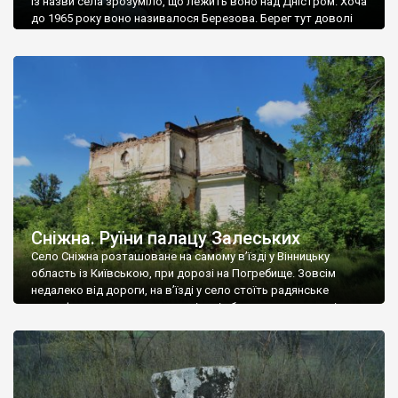
Із назви села зрозуміло, що лежить воно над Дністром. Хоча
до 1965 року воно називалося Березова. Берег тут доволі
високий і крутий, як і майже всюди на Поділлі, але є кілька
грунтових доріг, які збігають аж до самої води – цим
Наддністрянське відрізняється від більшості навколишніх
сіл. У селі є мурована Михайлівська церква. Точної дати […]
Сніжна. Руїни палацу Залеських
Село Сніжна розташоване на самому в’їзді у Вінницьку
область із Київською, при дорозі на Погребище. Зовсім
недалеко від дороги, на в’їзді у село стоїть радянське
рельєфне пано, яке показує жінку і яблуню, а трохи далі, десь
серед дерев, заховалися руїни палацу Залеських. З дороги їх
не видно, але видно дві стареньких колії у траві – […]