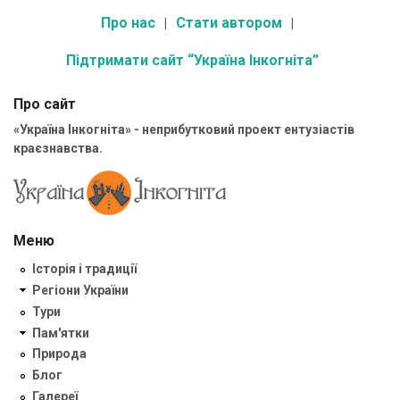
Про нас
Стати автором
Підтримати сайт “Україна Інкогніта”
Про сайт
«Україна Інкогніта» - неприбутковий проект ентузіастів
краєзнавства.
Меню
Історія і традиції
Регіони України
Тури
Пам'ятки
Природа
Блог
Галереї