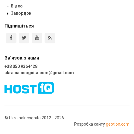
Відео
Закордон
Підпишіться
Зв'язок з нами
+38 050 9364428
ukrainaincognita.com@gmail.com
© UkrainaIncognita 2012 - 2026
Розробка сайту
geotlon.com