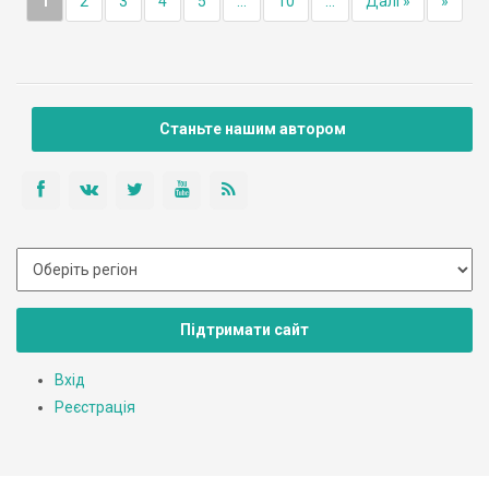
1
2
3
4
5
...
10
...
Далі »
»
Станьте нашим автором
Підтримати сайт
Вхід
Реєстрація