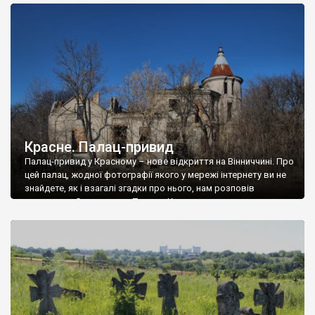
доглянутий, а в іншій суцільна руїна. Руїни палацу Тишкевичів у
Андрушівці, на Вінниччині. Такий стан […]
Красне. Палац-привид
Палац-привид у Красному – нове відкриття на Вінниччині. Про
цей палац, жодної фотографії якого у мережі інтернету ви не
знайдете, як і взагалі згадки про нього, нам розповів
мешканець Самгородка. Палац у Красному вразив не лише
станом руїни і чагарями, які його оточують, але і величчю
навіть у руїні. Можна уявно рекоструювати головний вхід із
[…]