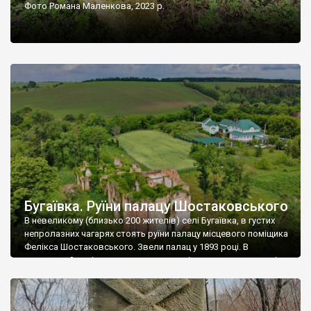
Фото Романа Маленкова, 2023 р.
Бугаївка. Руїни палацу Шостаковського
В невеликому (близько 200 жителів) селі Бугаївка, в густих
непролазних чагарях стоять руїни палацу місцевого поміщика
Фелікса Шостаковського. Звели палац у 1893 році. В
радянський період у ньому спочатку містилася школа, потім
клуб, ще пізніше – гуртожиток. У 60-х роках минулого
століття тут розмістили туберкульозну лікарню. Коли із
палацу виїхала лікарня – ми точно не […]