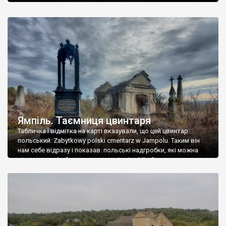
Ямпіль. Таємниця цвинтаря
Табличка і відмітка на карті вказували, що цей цвинтар
польський. Zabytkowy polski cmentarz w Jampolu. Таким він
нам себе відразу і показав: польські надгробки, які можна
віднести до фабричних, польські епітафії… Загалом цвинтар
виявився величезним – порахували площу у GoogleMaps –
виявилося більше семи гектарів. Перше враження про
абсолютну звичайність польського цвинтаря виявилося
оманливим – […]