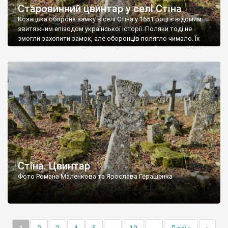
Старовинний цвинтар у селі Стіна
Козацька оборона замку в селі Стіна у 1651 році є відомим
звитяжним епізодом української історії. Поляки тоді не
змогли захопити замок, але оборонців полягло чимало. Їх
поховали на цвинтарі, який тоді називався Замковим. Нині на
місці замку церква із кам’яною огорожею, а цвинтар є. На
ньому чимало хрестів 19 століття, є такі, де епітафії стер […]
Стіна. Цвинтар
Фото Романа Маленкова та Ярослава Геращенка