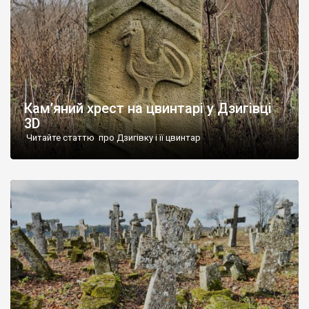
Кам’яний хрест на цвинтарі у Дзигівці
3D
Читайте статтю про Дзигівку і її цвинтар