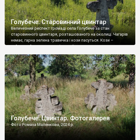
Голубече. Старовинний цвинтар
Величезний респект громаді села Голубече за стан
старовинного цвинтаря, розташованого на околиці. Чагарів
немає, гарна зелена травичка і кози пасуться. Кози –
найкращий регулятор шкідливої, для старих кладовищ,
рослинності. Навесні, коли паростки дерев вкриваються
бруньками, кози ті бруньки обгризають, бо то улюблений
делікатес. На цвинтарі у Голубечому ціла колекція
різноманітних форм хрестів. Село відносно невелике, […]
Голубече. Цвинтар. Фотогалерея
Фото Романа Маленкова, 2024 р.