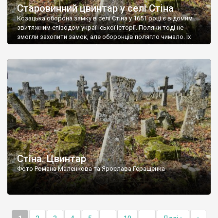
Старовинний цвинтар у селі Стіна
Козацька оборона замку в селі Стіна у 1651 році є відомим
звитяжним епізодом української історії. Поляки тоді не
змогли захопити замок, але оборонців полягло чимало. Їх
поховали на цвинтарі, який тоді називався Замковим. Нині на
місці замку церква із кам’яною огорожею, а цвинтар є. На
ньому чимало хрестів 19 століття, є такі, де епітафії стер […]
Стіна. Цвинтар
Фото Романа Маленкова та Ярослава Геращенка