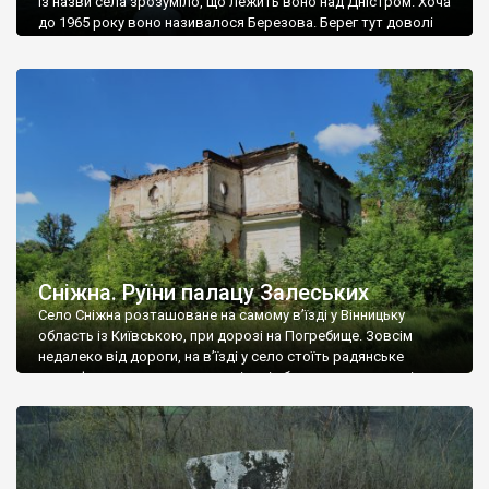
Із назви села зрозуміло, що лежить воно над Дністром. Хоча
до 1965 року воно називалося Березова. Берег тут доволі
високий і крутий, як і майже всюди на Поділлі, але є кілька
грунтових доріг, які збігають аж до самої води – цим
Наддністрянське відрізняється від більшості навколишніх
сіл. У селі є мурована Михайлівська церква. Точної дати […]
Сніжна. Руїни палацу Залеських
Село Сніжна розташоване на самому в’їзді у Вінницьку
область із Київською, при дорозі на Погребище. Зовсім
недалеко від дороги, на в’їзді у село стоїть радянське
рельєфне пано, яке показує жінку і яблуню, а трохи далі, десь
серед дерев, заховалися руїни палацу Залеських. З дороги їх
не видно, але видно дві стареньких колії у траві – […]