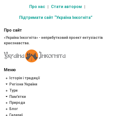
Про нас
Стати автором
Підтримати сайт “Україна Інкогніта”
Про сайт
«Україна Інкогніта» - неприбутковий проект ентузіастів
краєзнавства.
Меню
Історія і традиції
Регіони України
Тури
Пам'ятки
Природа
Блог
Галереї