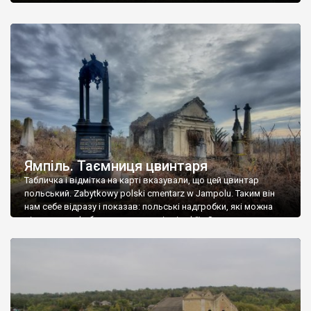
Ямпіль. Таємниця цвинтаря
Табличка і відмітка на карті вказували, що цей цвинтар
польський. Zabytkowy polski cmentarz w Jampolu. Таким він
нам себе відразу і показав: польські надгробки, які можна
віднести до фабричних, польські епітафії… Загалом цвинтар
виявився величезним – порахували площу у GoogleMaps –
виявилося більше семи гектарів. Перше враження про
абсолютну звичайність польського цвинтаря виявилося
оманливим – […]