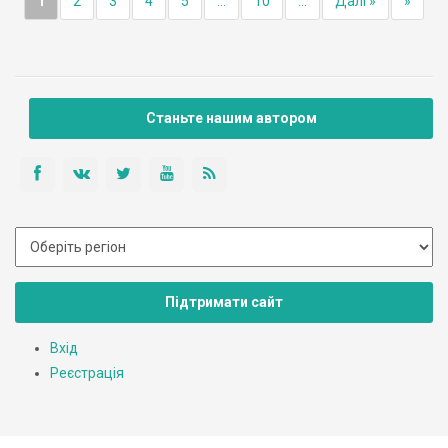
1
2
3
4
5
...
10
...
Далі »
»
Станьте нашим автором
Підтримати сайт
Вхід
Реєстрація