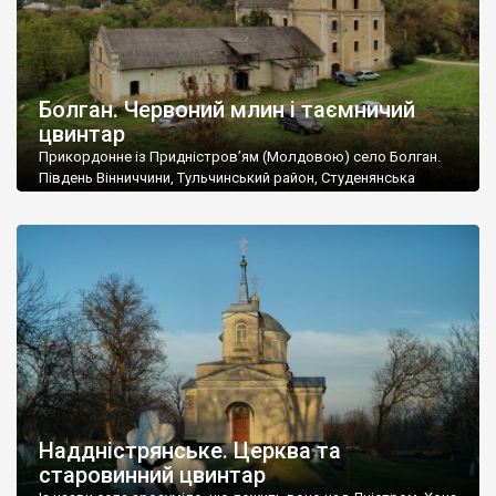
Болган. Червоний млин і таємничий
цвинтар
Прикордонне із Придністров’ям (Молдовою) село Болган.
Південь Вінниччини, Тульчинський район, Студенянська
громада. У селі мешкає близько тисячі осіб. Спочатку ми
дізналися, що у Болгані є величезний захаращений
старовинний цвинтар із кам’яними хрестами. Всі епітафії, які
збереглися, написані кирилицею, церковнослов’янською
мовою. За всіма традиційними ознаками – цвинтар
український. Хрести датуються 19 століттям. У 1924-1940
роках Болган […]
Наддністрянське. Церква та
старовинний цвинтар