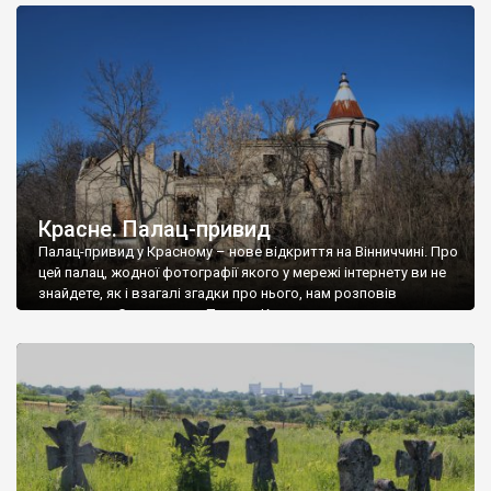
доглянутий, а в іншій суцільна руїна. Руїни палацу Тишкевичів у
Андрушівці, на Вінниччині. Такий стан […]
Красне. Палац-привид
Палац-привид у Красному – нове відкриття на Вінниччині. Про
цей палац, жодної фотографії якого у мережі інтернету ви не
знайдете, як і взагалі згадки про нього, нам розповів
мешканець Самгородка. Палац у Красному вразив не лише
станом руїни і чагарями, які його оточують, але і величчю
навіть у руїні. Можна уявно рекоструювати головний вхід із
[…]