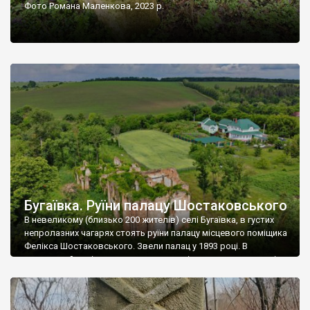
Фото Романа Маленкова, 2023 р.
Бугаївка. Руїни палацу Шостаковського
В невеликому (близько 200 жителів) селі Бугаївка, в густих
непролазних чагарях стоять руїни палацу місцевого поміщика
Фелікса Шостаковського. Звели палац у 1893 році. В
радянський період у ньому спочатку містилася школа, потім
клуб, ще пізніше – гуртожиток. У 60-х роках минулого
століття тут розмістили туберкульозну лікарню. Коли із
палацу виїхала лікарня – ми точно не […]