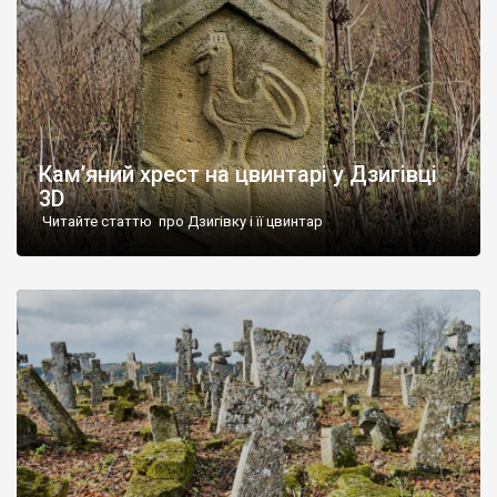
Кам’яний хрест на цвинтарі у Дзигівці
3D
Читайте статтю про Дзигівку і її цвинтар