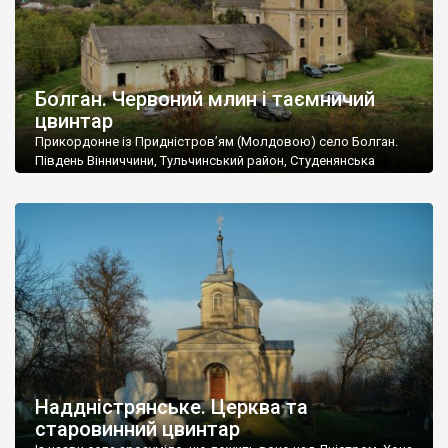
Болган. Червоний млин і таємничий
цвинтар
Прикордонне із Придністров’ям (Молдовою) село Болган.
Південь Вінниччини, Тульчинський район, Студенянська
громада. У селі мешкає близько тисячі осіб. Спочатку ми
дізналися, що у Болгані є величезний захаращений
старовинний цвинтар із кам’яними хрестами. Всі епітафії, які
збереглися, написані кирилицею, церковнослов’янською
мовою. За всіма традиційними ознаками – цвинтар
український. Хрести датуються 19 століттям. У 1924-1940
роках Болган […]
Наддністрянське. Церква та
старовинний цвинтар