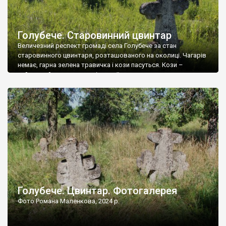
Голубече. Старовинний цвинтар
Величезний респект громаді села Голубече за стан
старовинного цвинтаря, розташованого на околиці. Чагарів
немає, гарна зелена травичка і кози пасуться. Кози –
найкращий регулятор шкідливої, для старих кладовищ,
рослинності. Навесні, коли паростки дерев вкриваються
бруньками, кози ті бруньки обгризають, бо то улюблений
делікатес. На цвинтарі у Голубечому ціла колекція
різноманітних форм хрестів. Село відносно невелике, […]
Голубече. Цвинтар. Фотогалерея
Фото Романа Маленкова, 2024 р.