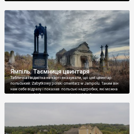
Ямпіль. Таємниця цвинтаря
Табличка і відмітка на карті вказували, що цей цвинтар
польський. Zabytkowy polski cmentarz w Jampolu. Таким він
нам себе відразу і показав: польські надгробки, які можна
віднести до фабричних, польські епітафії… Загалом цвинтар
виявився величезним – порахували площу у GoogleMaps –
виявилося більше семи гектарів. Перше враження про
абсолютну звичайність польського цвинтаря виявилося
оманливим – […]