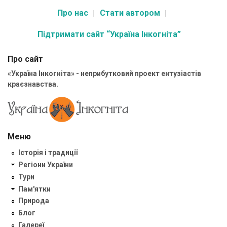
Про нас
Стати автором
Підтримати сайт “Україна Інкогніта”
Про сайт
«Україна Інкогніта» - неприбутковий проект ентузіастів
краєзнавства.
Меню
Історія і традиції
Регіони України
Тури
Пам'ятки
Природа
Блог
Галереї