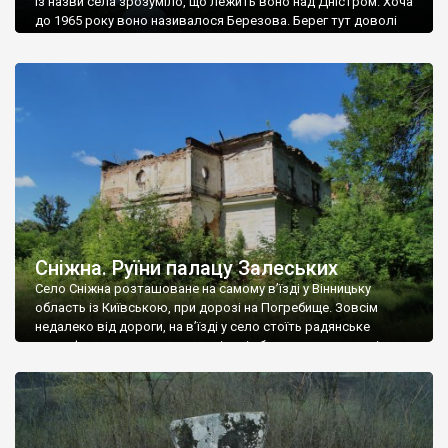
Із назви села зрозуміло, що лежить воно над Дністром. Хоча
до 1965 року воно називалося Березова. Берег тут доволі
високий і крутий, як і майже всюди на Поділлі, але є кілька
грунтових доріг, які збігають аж до самої води – цим
Наддністрянське відрізняється від більшості навколишніх
сіл. У селі є мурована Михайлівська церква. Точної дати […]
Сніжна. Руїни палацу Залеських
Село Сніжна розташоване на самому в’їзді у Вінницьку
область із Київською, при дорозі на Погребище. Зовсім
недалеко від дороги, на в’їзді у село стоїть радянське
рельєфне пано, яке показує жінку і яблуню, а трохи далі, десь
серед дерев, заховалися руїни палацу Залеських. З дороги їх
не видно, але видно дві стареньких колії у траві – […]