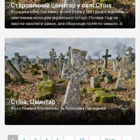
Старовинний цвинтар у селі Стіна
Козацька оборона замку в селі Стіна у 1651 році є відомим
звитяжним епізодом української історії. Поляки тоді не
змогли захопити замок, але оборонців полягло чимало. Їх
поховали на цвинтарі, який тоді називався Замковим. Нині на
місці замку церква із кам’яною огорожею, а цвинтар є. На
ньому чимало хрестів 19 століття, є такі, де епітафії стер […]
Стіна. Цвинтар
Фото Романа Маленкова та Ярослава Геращенка