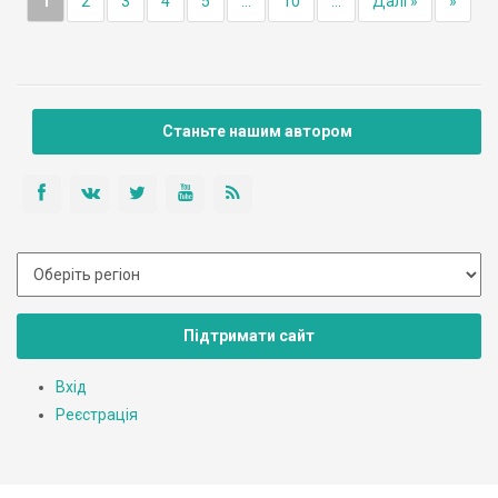
1
2
3
4
5
...
10
...
Далі »
»
Станьте нашим автором
Підтримати сайт
Вхід
Реєстрація