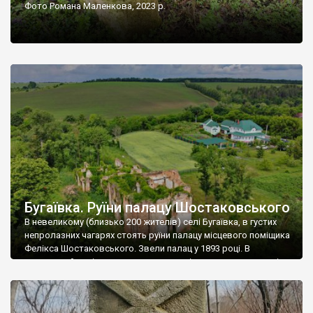
Фото Романа Маленкова, 2023 р.
Бугаївка. Руїни палацу Шостаковського
В невеликому (близько 200 жителів) селі Бугаївка, в густих
непролазних чагарях стоять руїни палацу місцевого поміщика
Фелікса Шостаковського. Звели палац у 1893 році. В
радянський період у ньому спочатку містилася школа, потім
клуб, ще пізніше – гуртожиток. У 60-х роках минулого
століття тут розмістили туберкульозну лікарню. Коли із
палацу виїхала лікарня – ми точно не […]