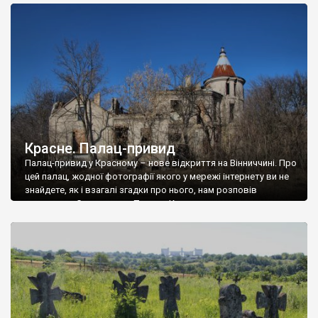
доглянутий, а в іншій суцільна руїна. Руїни палацу Тишкевичів у
Андрушівці, на Вінниччині. Такий стан […]
Красне. Палац-привид
Палац-привид у Красному – нове відкриття на Вінниччині. Про
цей палац, жодної фотографії якого у мережі інтернету ви не
знайдете, як і взагалі згадки про нього, нам розповів
мешканець Самгородка. Палац у Красному вразив не лише
станом руїни і чагарями, які його оточують, але і величчю
навіть у руїні. Можна уявно рекоструювати головний вхід із
[…]