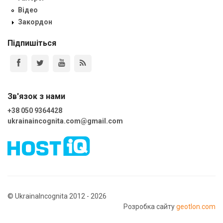
Відео
Закордон
Підпишіться
Зв'язок з нами
+38 050 9364428
ukrainaincognita.com@gmail.com
© UkrainaIncognita 2012 - 2026
Розробка сайту
geotlon.com