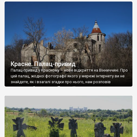
доглянутий, а в іншій суцільна руїна. Руїни палацу Тишкевичів у
Андрушівці, на Вінниччині. Такий стан […]
Красне. Палац-привид
Палац-привид у Красному – нове відкриття на Вінниччині. Про
цей палац, жодної фотографії якого у мережі інтернету ви не
знайдете, як і взагалі згадки про нього, нам розповів
мешканець Самгородка. Палац у Красному вразив не лише
станом руїни і чагарями, які його оточують, але і величчю
навіть у руїні. Можна уявно рекоструювати головний вхід із
[…]