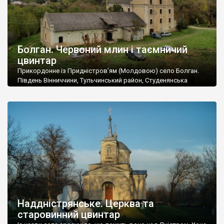
Болган. Червоний млин і таємничий
цвинтар
Прикордонне із Придністров’ям (Молдовою) село Болган.
Південь Вінниччини, Тульчинський район, Студенянська
громада. У селі мешкає близько тисячі осіб. Спочатку ми
дізналися, що у Болгані є величезний захаращений
старовинний цвинтар із кам’яними хрестами. Всі епітафії, які
збереглися, написані кирилицею, церковнослов’янською
мовою. За всіма традиційними ознаками – цвинтар
український. Хрести датуються 19 століттям. У 1924-1940
роках Болган […]
Наддністрянське. Церква та
старовинний цвинтар