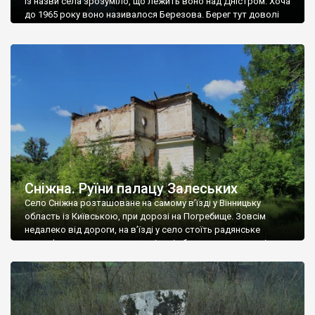
Із назви села зрозуміло, що лежить воно над Дністром. Хоча
до 1965 року воно називалося Березова. Берег тут доволі
високий і крутий, як і майже всюди на Поділлі, але є кілька
грунтових доріг, які збігають аж до самої води – цим
Наддністрянське відрізняється від більшості навколишніх
сіл. У селі є мурована Михайлівська церква. Точної дати […]
Сніжна. Руїни палацу Залеських
Село Сніжна розташоване на самому в’їзді у Вінницьку
область із Київською, при дорозі на Погребище. Зовсім
недалеко від дороги, на в’їзді у село стоїть радянське
рельєфне пано, яке показує жінку і яблуню, а трохи далі, десь
серед дерев, заховалися руїни палацу Залеських. З дороги їх
не видно, але видно дві стареньких колії у траві – […]