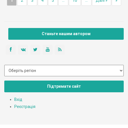
1
2
3
4
5
...
10
...
Далі »
»
Станьте нашим автором
Підтримати сайт
Вхід
Реєстрація