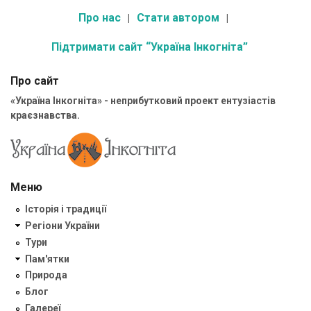
Про нас
Стати автором
Підтримати сайт “Україна Інкогніта”
Про сайт
«Україна Інкогніта» - неприбутковий проект ентузіастів
краєзнавства.
Меню
Історія і традиції
Регіони України
Тури
Пам'ятки
Природа
Блог
Галереї