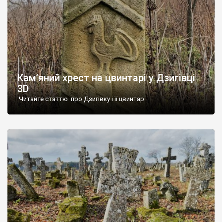
Кам’яний хрест на цвинтарі у Дзигівці
3D
Читайте статтю про Дзигівку і її цвинтар