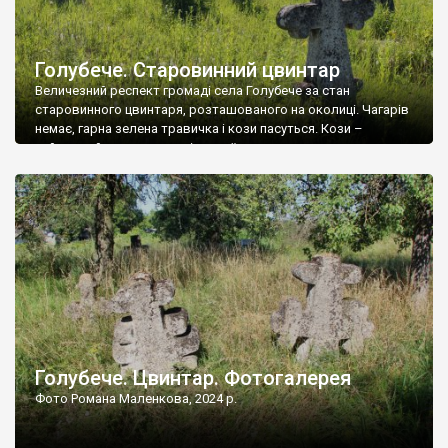
Голубече. Старовинний цвинтар
Величезний респект громаді села Голубече за стан
старовинного цвинтаря, розташованого на околиці. Чагарів
немає, гарна зелена травичка і кози пасуться. Кози –
найкращий регулятор шкідливої, для старих кладовищ,
рослинності. Навесні, коли паростки дерев вкриваються
бруньками, кози ті бруньки обгризають, бо то улюблений
делікатес. На цвинтарі у Голубечому ціла колекція
різноманітних форм хрестів. Село відносно невелике, […]
Голубече. Цвинтар. Фотогалерея
Фото Романа Маленкова, 2024 р.