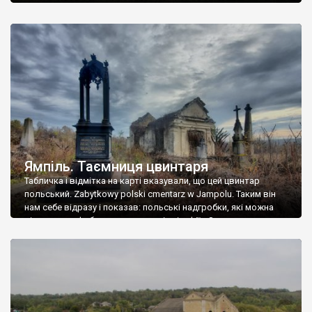
Ямпіль. Таємниця цвинтаря
Табличка і відмітка на карті вказували, що цей цвинтар
польський. Zabytkowy polski cmentarz w Jampolu. Таким він
нам себе відразу і показав: польські надгробки, які можна
віднести до фабричних, польські епітафії… Загалом цвинтар
виявився величезним – порахували площу у GoogleMaps –
виявилося більше семи гектарів. Перше враження про
абсолютну звичайність польського цвинтаря виявилося
оманливим – […]