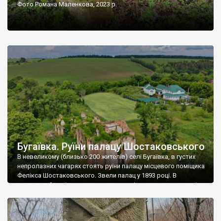
Фото Романа Маленкова, 2023 р.
Бугаївка. Руїни палацу Шостаковського
В невеликому (близько 200 жителів) селі Бугаївка, в густих
непролазних чагарях стоять руїни палацу місцевого поміщика
Фелікса Шостаковського. Звели палац у 1893 році. В
радянський період у ньому спочатку містилася школа, потім
клуб, ще пізніше – гуртожиток. У 60-х роках минулого
століття тут розмістили туберкульозну лікарню. Коли із
палацу виїхала лікарня – ми точно не […]