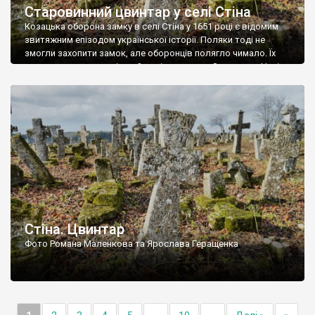
Старовинний цвинтар у селі Стіна
Козацька оборона замку в селі Стіна у 1651 році є відомим
звитяжним епізодом української історії. Поляки тоді не
змогли захопити замок, але оборонців полягло чимало. Їх
поховали на цвинтарі, який тоді називався Замковим. Нині на
місці замку церква із кам’яною огорожею, а цвинтар є. На
ньому чимало хрестів 19 століття, є такі, де епітафії стер […]
Стіна. Цвинтар
Фото Романа Маленкова та Ярослава Геращенка