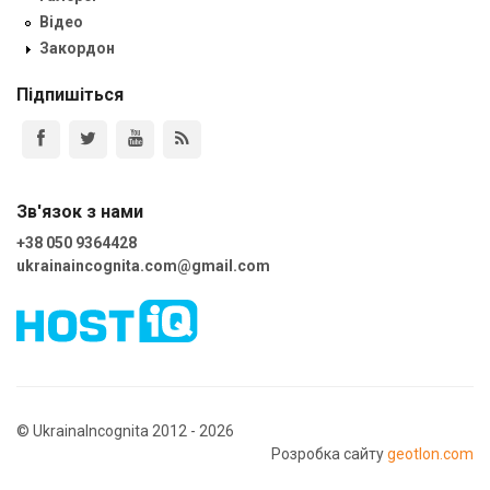
Відео
Закордон
Підпишіться
Зв'язок з нами
+38 050 9364428
ukrainaincognita.com@gmail.com
© UkrainaIncognita 2012 - 2026
Розробка сайту
geotlon.com