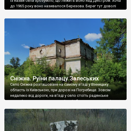
Із назви села зрозуміло, що лежить воно над Дністром. Хоча
до 1965 року воно називалося Березова. Берег тут доволі
високий і крутий, як і майже всюди на Поділлі, але є кілька
грунтових доріг, які збігають аж до самої води – цим
Наддністрянське відрізняється від більшості навколишніх
сіл. У селі є мурована Михайлівська церква. Точної дати […]
Сніжна. Руїни палацу Залеських
Село Сніжна розташоване на самому в’їзді у Вінницьку
область із Київською, при дорозі на Погребище. Зовсім
недалеко від дороги, на в’їзді у село стоїть радянське
рельєфне пано, яке показує жінку і яблуню, а трохи далі, десь
серед дерев, заховалися руїни палацу Залеських. З дороги їх
не видно, але видно дві стареньких колії у траві – […]