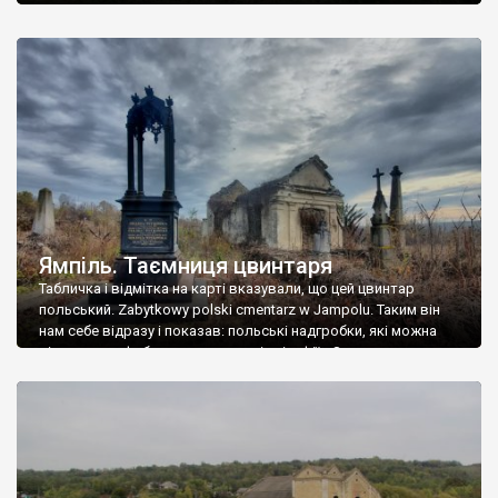
Ямпіль. Таємниця цвинтаря
Табличка і відмітка на карті вказували, що цей цвинтар
польський. Zabytkowy polski cmentarz w Jampolu. Таким він
нам себе відразу і показав: польські надгробки, які можна
віднести до фабричних, польські епітафії… Загалом цвинтар
виявився величезним – порахували площу у GoogleMaps –
виявилося більше семи гектарів. Перше враження про
абсолютну звичайність польського цвинтаря виявилося
оманливим – […]