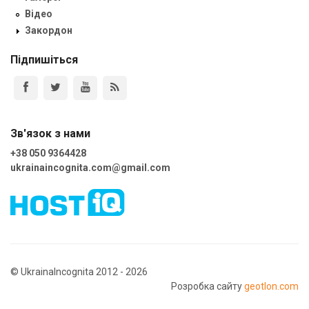
Відео
Закордон
Підпишіться
Зв'язок з нами
+38 050 9364428
ukrainaincognita.com@gmail.com
© UkrainaIncognita 2012 - 2026
Розробка сайту
geotlon.com