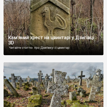
Кам’яний хрест на цвинтарі у Дзигівці
3D
Читайте статтю про Дзигівку і її цвинтар