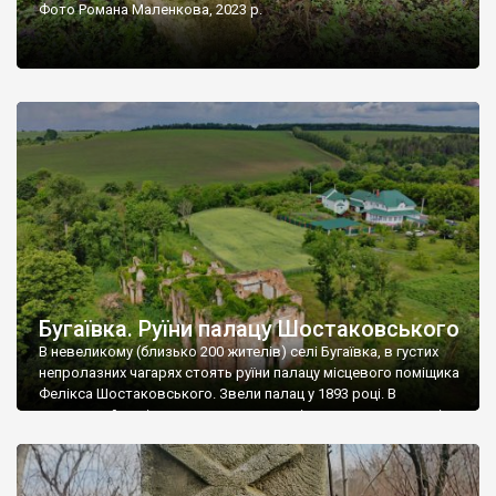
Фото Романа Маленкова, 2023 р.
Бугаївка. Руїни палацу Шостаковського
В невеликому (близько 200 жителів) селі Бугаївка, в густих
непролазних чагарях стоять руїни палацу місцевого поміщика
Фелікса Шостаковського. Звели палац у 1893 році. В
радянський період у ньому спочатку містилася школа, потім
клуб, ще пізніше – гуртожиток. У 60-х роках минулого
століття тут розмістили туберкульозну лікарню. Коли із
палацу виїхала лікарня – ми точно не […]