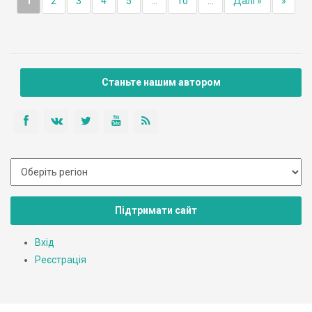
1
2
3
4
5
...
10
...
Далі »
»
Станьте нашим автором
Підтримати сайт
Вхід
Реєстрація