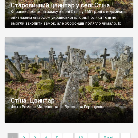
Старовинний цвинтар у селі Стіна
Козацька оборона замку в селі Стіна у 1651 році є відомим
звитяжним епізодом української історії. Поляки тоді не
змогли захопити замок, але оборонців полягло чимало. Їх
поховали на цвинтарі, який тоді називався Замковим. Нині на
місці замку церква із кам’яною огорожею, а цвинтар є. На
ньому чимало хрестів 19 століття, є такі, де епітафії стер […]
Стіна. Цвинтар
Фото Романа Маленкова та Ярослава Геращенка