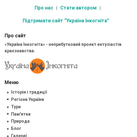
Про нас
Стати автором
Підтримати сайт “Україна Інкогніта”
Про сайт
«Україна Інкогніта» - неприбутковий проект ентузіастів
краєзнавства.
Меню
Історія і традиції
Регіони України
Тури
Пам'ятки
Природа
Блог
Галереї