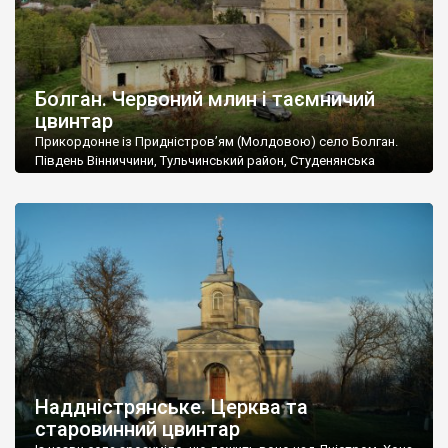
Болган. Червоний млин і таємничий
цвинтар
Прикордонне із Придністров’ям (Молдовою) село Болган.
Південь Вінниччини, Тульчинський район, Студенянська
громада. У селі мешкає близько тисячі осіб. Спочатку ми
дізналися, що у Болгані є величезний захаращений
старовинний цвинтар із кам’яними хрестами. Всі епітафії, які
збереглися, написані кирилицею, церковнослов’янською
мовою. За всіма традиційними ознаками – цвинтар
український. Хрести датуються 19 століттям. У 1924-1940
роках Болган […]
Наддністрянське. Церква та
старовинний цвинтар