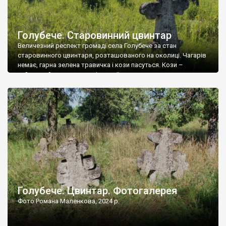
Голубече. Старовинний цвинтар
Величезний респект громаді села Голубече за стан
старовинного цвинтаря, розташованого на околиці. Чагарів
немає, гарна зелена травичка і кози пасуться. Кози –
найкращий регулятор шкідливої, для старих кладовищ,
рослинності. Навесні, коли паростки дерев вкриваються
бруньками, кози ті бруньки обгризають, бо то улюблений
делікатес. На цвинтарі у Голубечому ціла колекція
різноманітних форм хрестів. Село відносно невелике, […]
Голубече. Цвинтар. Фотогалерея
Фото Романа Маленкова, 2024 р.