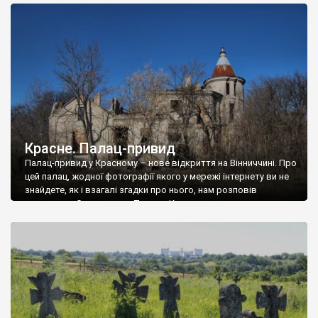
доглянутий, а в іншій суцільна руїна. Руїни палацу Тишкевичів у
Андрушівці, на Вінниччині. Такий стан […]
Красне. Палац-привид
Палац-привид у Красному – нове відкриття на Вінниччині. Про
цей палац, жодної фотографії якого у мережі інтернету ви не
знайдете, як і взагалі згадки про нього, нам розповів
мешканець Самгородка. Палац у Красному вразив не лише
станом руїни і чагарями, які його оточують, але і величчю
навіть у руїні. Можна уявно рекоструювати головний вхід із
[…]