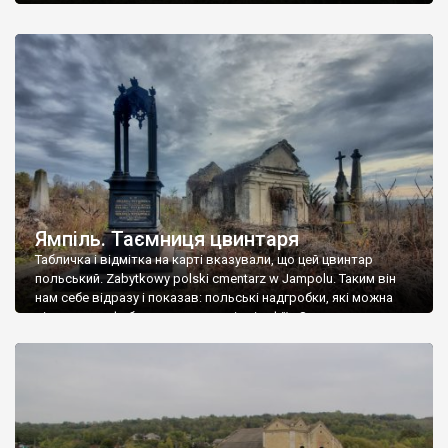
Ямпіль. Таємниця цвинтаря
Табличка і відмітка на карті вказували, що цей цвинтар
польський. Zabytkowy polski cmentarz w Jampolu. Таким він
нам себе відразу і показав: польські надгробки, які можна
віднести до фабричних, польські епітафії… Загалом цвинтар
виявився величезним – порахували площу у GoogleMaps –
виявилося більше семи гектарів. Перше враження про
абсолютну звичайність польського цвинтаря виявилося
оманливим – […]