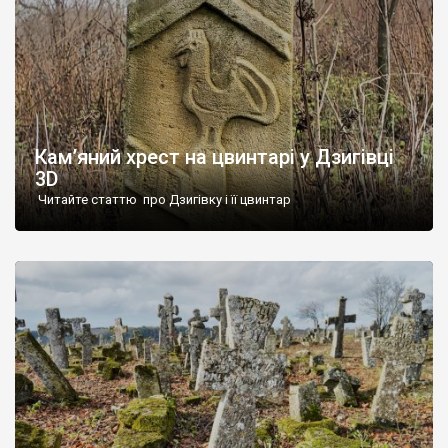
Кам’яний хрест на цвинтарі у Дзигівці
3D
Читайте статтю про Дзигівку і її цвинтар