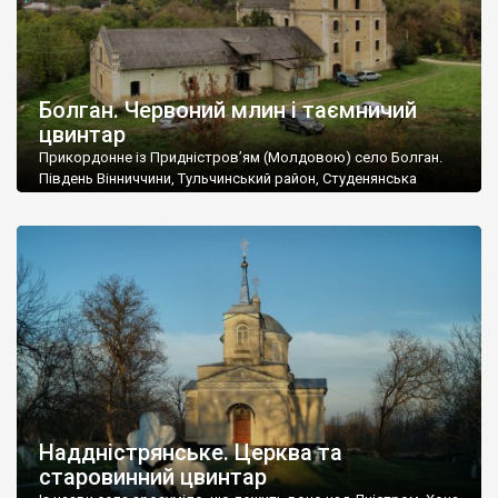
Болган. Червоний млин і таємничий
цвинтар
Прикордонне із Придністров’ям (Молдовою) село Болган.
Південь Вінниччини, Тульчинський район, Студенянська
громада. У селі мешкає близько тисячі осіб. Спочатку ми
дізналися, що у Болгані є величезний захаращений
старовинний цвинтар із кам’яними хрестами. Всі епітафії, які
збереглися, написані кирилицею, церковнослов’янською
мовою. За всіма традиційними ознаками – цвинтар
український. Хрести датуються 19 століттям. У 1924-1940
роках Болган […]
Наддністрянське. Церква та
старовинний цвинтар