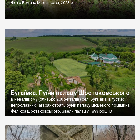
Фото Романа Маленкова, 2023 р.
Бугаївка. Руїни палацу Шостаковського
В невеликому (близько 200 жителів) селі Бугаївка, в густих
непролазних чагарях стоять руїни палацу місцевого поміщика
Фелікса Шостаковського. Звели палац у 1893 році. В
радянський період у ньому спочатку містилася школа, потім
клуб, ще пізніше – гуртожиток. У 60-х роках минулого
століття тут розмістили туберкульозну лікарню. Коли із
палацу виїхала лікарня – ми точно не […]