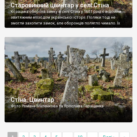
Старовинний цвинтар у селі Стіна
Козацька оборона замку в селі Стіна у 1651 році є відомим
звитяжним епізодом української історії. Поляки тоді не
змогли захопити замок, але оборонців полягло чимало. Їх
поховали на цвинтарі, який тоді називався Замковим. Нині на
місці замку церква із кам’яною огорожею, а цвинтар є. На
ньому чимало хрестів 19 століття, є такі, де епітафії стер […]
Стіна. Цвинтар
Фото Романа Маленкова та Ярослава Геращенка