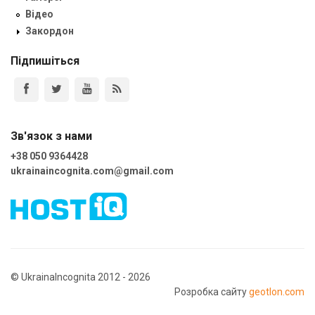
Відео
Закордон
Підпишіться
Зв'язок з нами
+38 050 9364428
ukrainaincognita.com@gmail.com
© UkrainaIncognita 2012 - 2026
Розробка сайту
geotlon.com