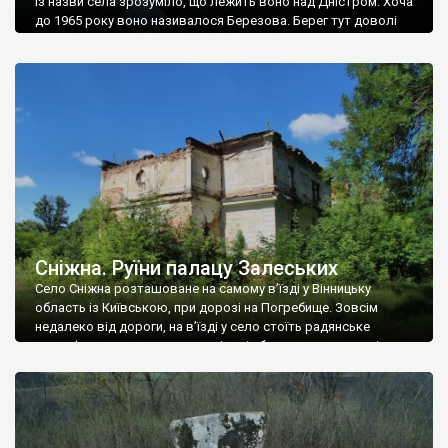
Із назви села зрозуміло, що лежить воно над Дністром. Хоча
до 1965 року воно називалося Березова. Берег тут доволі
високий і крутий, як і майже всюди на Поділлі, але є кілька
грунтових доріг, які збігають аж до самої води – цим
Наддністрянське відрізняється від більшості навколишніх
сіл. У селі є мурована Михайлівська церква. Точної дати […]
Сніжна. Руїни палацу Залеських
Село Сніжна розташоване на самому в’їзді у Вінницьку
область із Київською, при дорозі на Погребище. Зовсім
недалеко від дороги, на в’їзді у село стоїть радянське
рельєфне пано, яке показує жінку і яблуню, а трохи далі, десь
серед дерев, заховалися руїни палацу Залеських. З дороги їх
не видно, але видно дві стареньких колії у траві – […]