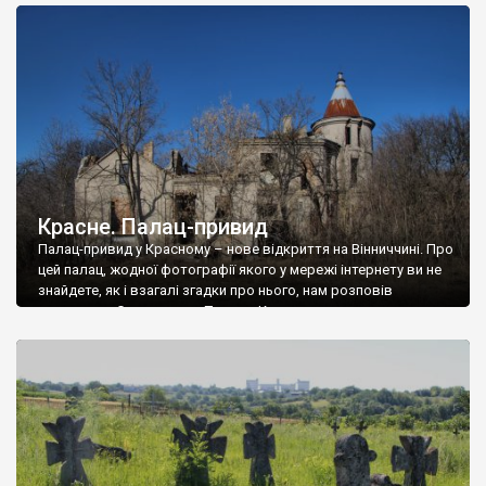
доглянутий, а в іншій суцільна руїна. Руїни палацу Тишкевичів у
Андрушівці, на Вінниччині. Такий стан […]
Красне. Палац-привид
Палац-привид у Красному – нове відкриття на Вінниччині. Про
цей палац, жодної фотографії якого у мережі інтернету ви не
знайдете, як і взагалі згадки про нього, нам розповів
мешканець Самгородка. Палац у Красному вразив не лише
станом руїни і чагарями, які його оточують, але і величчю
навіть у руїні. Можна уявно рекоструювати головний вхід із
[…]