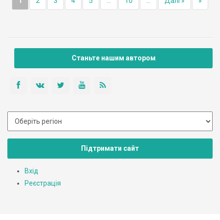
1
2
3
4
5
...
10
...
Далі »
»
Станьте нашим автором
Підтримати сайт
Вхід
Реєстрація