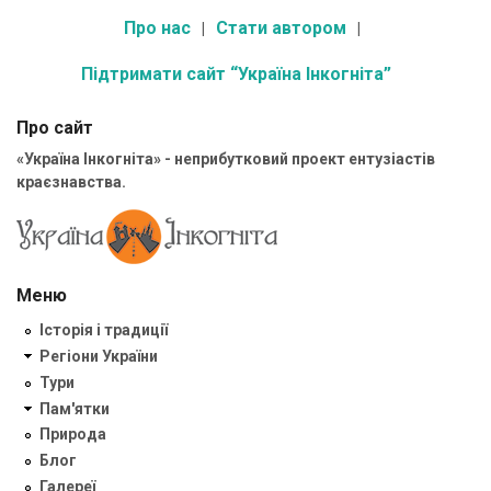
Про нас
Стати автором
Підтримати сайт “Україна Інкогніта”
Про сайт
«Україна Інкогніта» - неприбутковий проект ентузіастів
краєзнавства.
Меню
Історія і традиції
Регіони України
Тури
Пам'ятки
Природа
Блог
Галереї