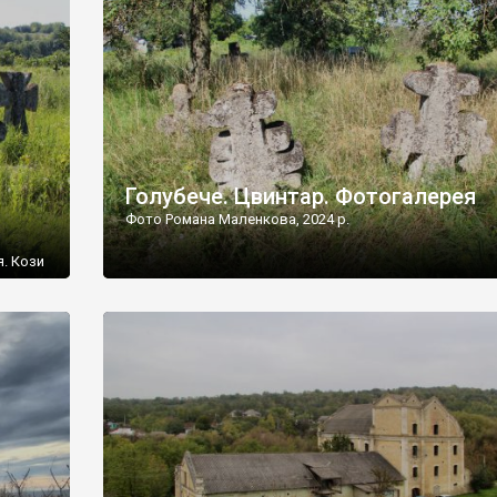
[…]
Голубече. Цвинтар. Фотогалерея
Фото Романа Маленкова, 2024 р.
я. Кози
овищ,
ються
ений
 […]