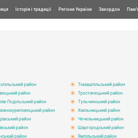
ниця
Історія і традиції
Регіони України
Закордон
Пам'
опільський район
Томашпільський район
вецький район
Тростянецький район
лів-Подільський район
Тульчинський район
ванокуриловецький район
Хмільницький район
рівський район
Чечельницький район
івський район
Шаргородський район
нський район
Ямпільський район