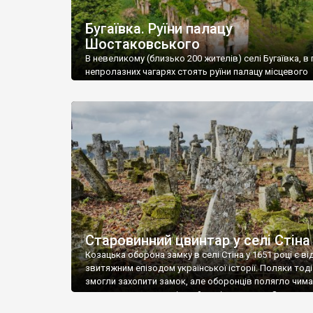
Бугаївка. Руїни палацу
Шостаковського
В невеликому (близько 200 жителів) селі Бугаївка, в 
непролазних чагарях стоять руїни палацу місцевого
поміщика Фелікса Шостаковського. Звели палац у 18
В радянський період у ньому спочатку містилася шк
потім клуб, ще пізніше – гуртожиток. У 60-х роках м
століття тут розмістили туберкульозну лікарню. Кол
палацу виїхала лікарня – ми точно не […]
Старовинний цвинтар у селі Стіна
Козацька оборона замку в селі Стіна у 1651 році є в
звитяжним епізодом української історії. Поляки тоді
змогли захопити замок, але оборонців полягло чимал
поховали на цвинтарі, який тоді називався Замковим
на місці замку церква із кам’яною огорожею, а цвинт