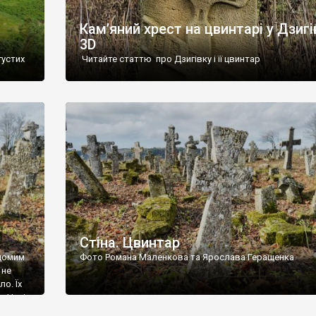
Кам’яний хрест на цвинтарі у Дзигі
3D
густих
Читайте статтю про Дзигівку і її цвинтар
93 році.
ола,
инулого
и із
Стіна. Цвинтар
ідомим
Фото Романа Маленкова та Ярослава Геращенка
 не
о. Їх
. Нині
ар є.