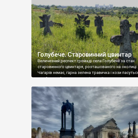
у Андрушівці, на Вінниччині. Такий стан […]
Голубече. Старовинний цвинтар
Величезний респект громаді села Голубече за стан
старовинного цвинтаря, розташованого на околиці.
Чагарів немає, гарна зелена травичка і кози пасутьс
– найкращий регулятор шкідливої, для старих клад
рослинності. Навесні, коли паростки дерев вкрива
бруньками, кози ті бруньки обгризають, бо то улюбл
делікатес. На цвинтарі у Голубечому ціла колекція
різноманітних форм хрестів. Село відносно невелике,