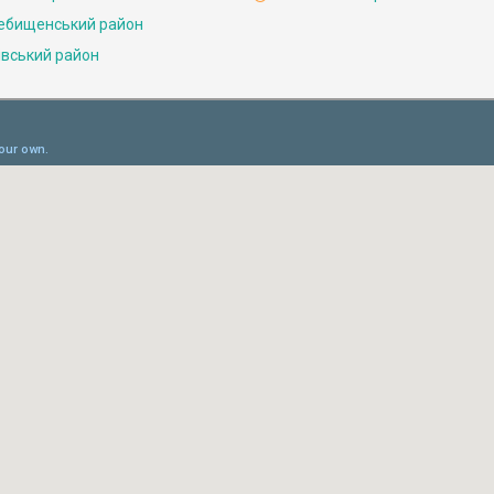
ебищенський район
івський район