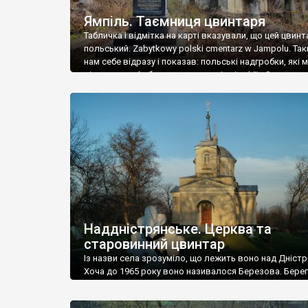
Ямпіль. Таємниця цвинтаря
Табличка і відмітка на карті вказували, що цей цвинт
польський. Zabytkowy polski cmentarz w Jampolu. Так
нам себе відразу і показав: польські надгробки, які
віднести до фабричних, польські епітафії… Загалом 
виявився величезним – порахували площу у Google
виявилося більше семи гектарів. Перше враження п
абсолютну звичайність польського цвинтаря вияви
оманливим – […]
Наддністрянське. Церква та
старовинний цвинтар
Із назви села зрозуміло, що лежить воно над Дністр
Хоча до 1965 року воно називалося Березова. Берег
доволі високий і крутий, як і майже всюди на Поділлі
кілька грунтових доріг, які збігають аж до самої вод