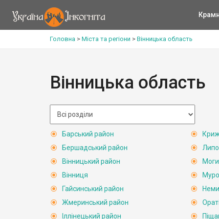
Крам
Головна
>
Міста та регіони
>
Вінницька область
Вінницька область
Барський район
Криж
Бершадський район
Липо
Вінницький район
Моги
Вінниця
Муро
Гайсинський район
Неми
Жмеринський район
Орат
Іллінецький район
Піща