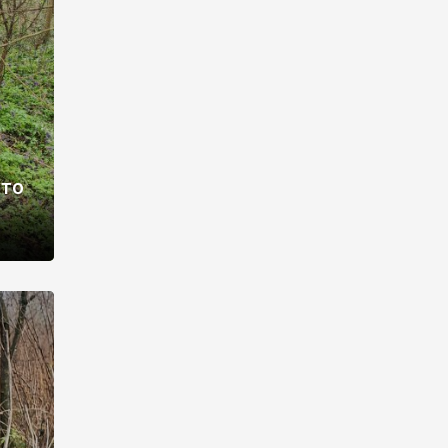
раві –
ото