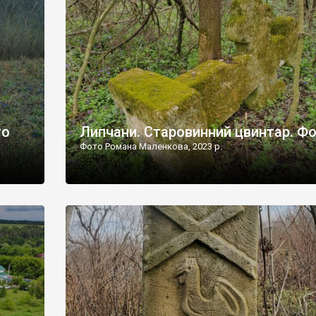
дороги їх не видно, але видно дві стареньких колії у т
лишніх
[…]
ати […]
то
Липчани. Старовинний цвинтар. Ф
Фото Романа Маленкова, 2023 р.