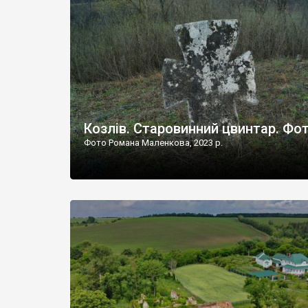
Наддністрянське відрізняється від більшості навко
сіл. У селі є мурована Михайлівська церква. Точної д
Козлів. Старовинний цвинтар. Фо
Фото Романа Маленкова, 2023 р.