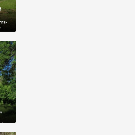
й
лган.
а
 ми
ї, які
кою
940
у
ім
і,
 З