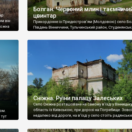
Болган. Червоний млин і таємничи
цвинтар
ар
им він
Прикордонне із Придністров’ям (Молдовою) село Бо
 можна
Південь Вінниччини, Тульчинський район, Студенянськ
цвинтар
громада. У селі мешкає близько тисячі осіб. Спочатку
Maps –
дізналися, що у Болгані є величезний захаращений
ро
старовинний цвинтар із кам’яними хрестами. Всі епітафі
лося
збереглися, написані кирилицею, церковнослов’янсь
мовою. За всіма традиційними ознаками – цвинтар
український. Хрести датуються 19 століттям. У 1924-1
роках Болган […]
Сніжна. Руїни палацу Залеських
Село Сніжна розташоване на самому в’їзді у Вінницьк
область із Київською, при дорозі на Погребище. Зовс
ом.
недалеко від дороги, на в’їзді у село стоїть радянське
 тут
рельєфне пано, яке показує жінку і яблуню, а трохи дал
, але є
десь серед дерев, заховалися руїни палацу Залеських.
и – цим