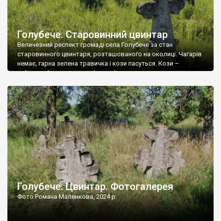
Голубече. Старовинний цвинтар
Величезний респект громаді села Голубече за стан
старовинного цвинтаря, розташованого на околиці. Чагарів
немає, гарна зелена травичка і кози пасуться. Кози –
найкращий регулятор шкідливої, для старих кладовищ,
рослинності. Навесні, коли паростки дерев вкриваються
бруньками, кози ті бруньки обгризають, бо то улюблений
делікатес. На цвинтарі у Голубечому ціла колекція
різноманітних форм хрестів. Село відносно невелике, […]
Голубече. Цвинтар. Фотогалерея
Фото Романа Маленкова, 2024 р.