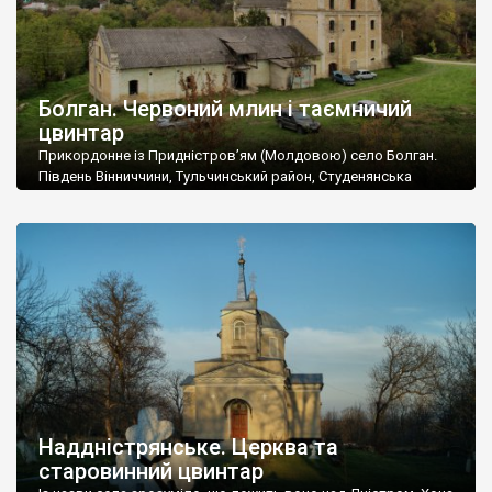
Болган. Червоний млин і таємничий
цвинтар
Прикордонне із Придністров’ям (Молдовою) село Болган.
Південь Вінниччини, Тульчинський район, Студенянська
громада. У селі мешкає близько тисячі осіб. Спочатку ми
дізналися, що у Болгані є величезний захаращений
старовинний цвинтар із кам’яними хрестами. Всі епітафії, які
збереглися, написані кирилицею, церковнослов’янською
мовою. За всіма традиційними ознаками – цвинтар
український. Хрести датуються 19 століттям. У 1924-1940
роках Болган […]
Наддністрянське. Церква та
старовинний цвинтар