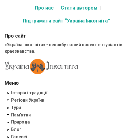
Про нас
Стати автором
Підтримати сайт “Україна Інкогніта”
Про сайт
«Україна Інкогніта» - неприбутковий проект ентузіастів
краєзнавства.
Меню
Історія і традиції
Регіони України
Тури
Пам'ятки
Природа
Блог
Галереї