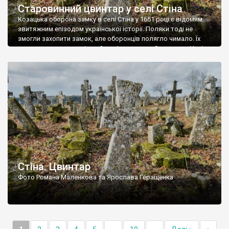
Старовинний цвинтар у селі Стіна
Козацька оборона замку в селі Стіна у 1651 році є відомим
звитяжним епізодом української історії. Поляки тоді не
змогли захопити замок, але оборонців полягло чимало. Їх
поховали на цвинтарі, який тоді називався Замковим. Нині на
місці замку церква із кам’яною огорожею, а цвинтар є. На
ньому чимало хрестів 19 століття, є такі, де епітафії стер […]
Стіна. Цвинтар
Фото Романа Маленкова та Ярослава Геращенка