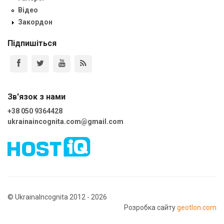
Відео
Закордон
Підпишіться
Зв'язок з нами
+38 050 9364428
ukrainaincognita.com@gmail.com
© UkrainaIncognita 2012 - 2026
Розробка сайту
geotlon.com