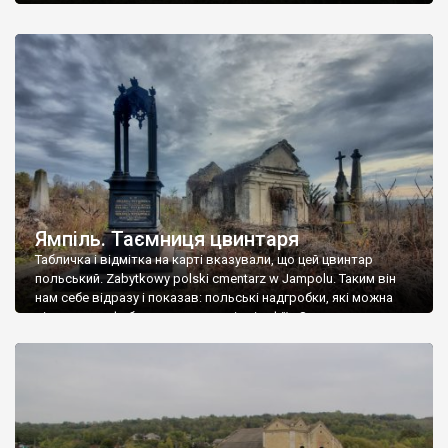
Ямпіль. Таємниця цвинтаря
Табличка і відмітка на карті вказували, що цей цвинтар
польський. Zabytkowy polski cmentarz w Jampolu. Таким він
нам себе відразу і показав: польські надгробки, які можна
віднести до фабричних, польські епітафії… Загалом цвинтар
виявився величезним – порахували площу у GoogleMaps –
виявилося більше семи гектарів. Перше враження про
абсолютну звичайність польського цвинтаря виявилося
оманливим – […]