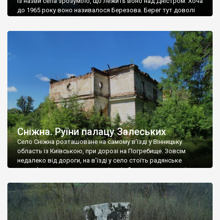
Із назви села зрозуміло, що лежить воно над Дністром. Хоча
до 1965 року воно називалося Березова. Берег тут доволі
високий і крутий, як і майже всюди на Поділлі, але є кілька
грунтових доріг, які збігають аж до самої води – цим
Наддністрянське відрізняється від більшості навколишніх
сіл. У селі є мурована Михайлівська церква. Точної дати […]
Сніжна. Руїни палацу Залеських
Село Сніжна розташоване на самому в’їзді у Вінницьку
область із Київською, при дорозі на Погребище. Зовсім
недалеко від дороги, на в’їзді у село стоїть радянське
рельєфне пано, яке показує жінку і яблуню, а трохи далі, десь
серед дерев, заховалися руїни палацу Залеських. З дороги їх
не видно, але видно дві стареньких колії у траві – […]