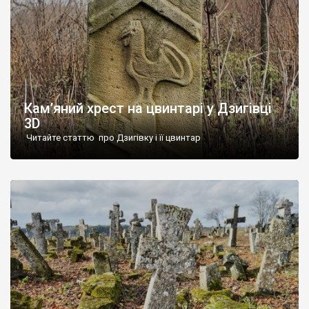
Кам’яний хрест на цвинтарі у Дзигівці
3D
Читайте статтю про Дзигівку і її цвинтар