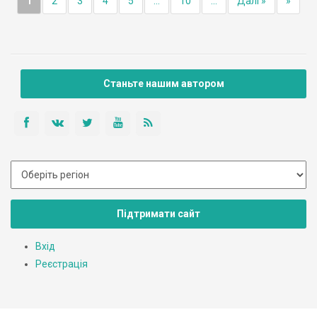
1
2
3
4
5
...
10
...
Далі »
»
Станьте нашим автором
Підтримати сайт
Вхід
Реєстрація