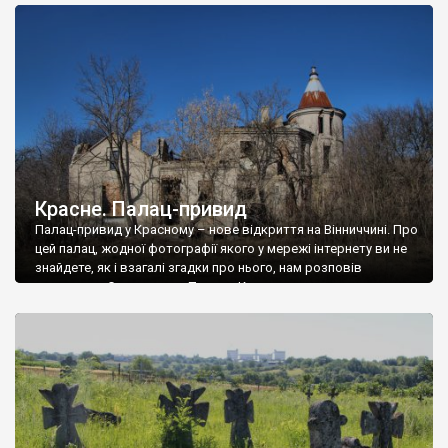
доглянутий, а в іншій суцільна руїна. Руїни палацу Тишкевичів у
Андрушівці, на Вінниччині. Такий стан […]
Красне. Палац-привид
Палац-привид у Красному – нове відкриття на Вінниччині. Про
цей палац, жодної фотографії якого у мережі інтернету ви не
знайдете, як і взагалі згадки про нього, нам розповів
мешканець Самгородка. Палац у Красному вразив не лише
станом руїни і чагарями, які його оточують, але і величчю
навіть у руїні. Можна уявно рекоструювати головний вхід із
[…]