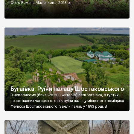
Фото Романа Маленкова, 2023 р.
Бугаївка. Руїни палацу Шостаковського
В невеликому (близько 200 жителів) селі Бугаївка, в густих
непролазних чагарях стоять руїни палацу місцевого поміщика
Фелікса Шостаковського. Звели палац у 1893 році. В
радянський період у ньому спочатку містилася школа, потім
клуб, ще пізніше – гуртожиток. У 60-х роках минулого
століття тут розмістили туберкульозну лікарню. Коли із
палацу виїхала лікарня – ми точно не […]