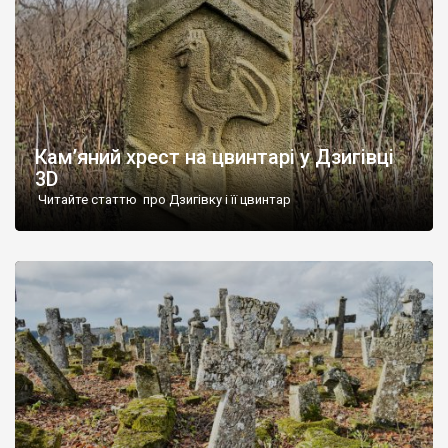
Кам’яний хрест на цвинтарі у Дзигівці
3D
Читайте статтю про Дзигівку і її цвинтар