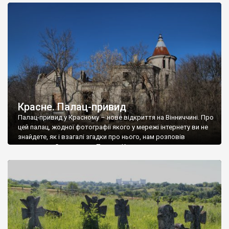
доглянутий, а в іншій суцільна руїна. Руїни палацу Тишкевичів у
Андрушівці, на Вінниччині. Такий стан […]
Красне. Палац-привид
Палац-привид у Красному – нове відкриття на Вінниччині. Про
цей палац, жодної фотографії якого у мережі інтернету ви не
знайдете, як і взагалі згадки про нього, нам розповів
мешканець Самгородка. Палац у Красному вразив не лише
станом руїни і чагарями, які його оточують, але і величчю
навіть у руїні. Можна уявно рекоструювати головний вхід із
[…]