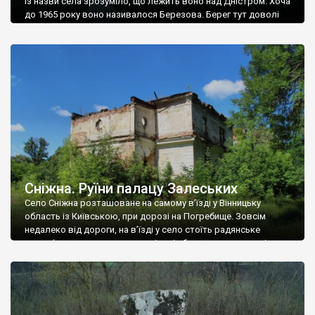
Із назви села зрозуміло, що лежить воно над Дністром. Хоча
до 1965 року воно називалося Березова. Берег тут доволі
високий і крутий, як і майже всюди на Поділлі, але є кілька
грунтових доріг, які збігають аж до самої води – цим
Наддністрянське відрізняється від більшості навколишніх
сіл. У селі є мурована Михайлівська церква. Точної дати […]
Сніжна. Руїни палацу Залеських
Село Сніжна розташоване на самому в’їзді у Вінницьку
область із Київською, при дорозі на Погребище. Зовсім
недалеко від дороги, на в’їзді у село стоїть радянське
рельєфне пано, яке показує жінку і яблуню, а трохи далі, десь
серед дерев, заховалися руїни палацу Залеських. З дороги їх
не видно, але видно дві стареньких колії у траві – […]