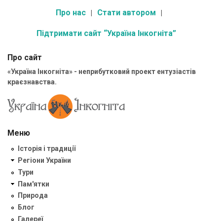
Про нас
Стати автором
Підтримати сайт “Україна Інкогніта”
Про сайт
«Україна Інкогніта» - неприбутковий проект ентузіастів
краєзнавства.
Меню
Історія і традиції
Регіони України
Тури
Пам'ятки
Природа
Блог
Галереї