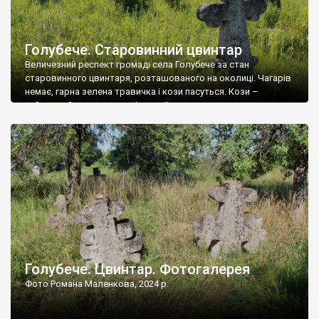
Голубече. Старовинний цвинтар
Величезний респект громаді села Голубече за стан
старовинного цвинтаря, розташованого на околиці. Чагарів
немає, гарна зелена травичка і кози пасуться. Кози –
найкращий регулятор шкідливої, для старих кладовищ,
рослинності. Навесні, коли паростки дерев вкриваються
бруньками, кози ті бруньки обгризають, бо то улюблений
делікатес. На цвинтарі у Голубечому ціла колекція
різноманітних форм хрестів. Село відносно невелике, […]
Голубече. Цвинтар. Фотогалерея
Фото Романа Маленкова, 2024 р.