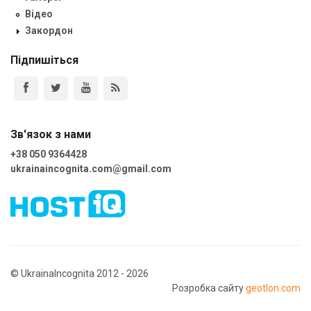
Відео
Закордон
Підпишіться
Зв'язок з нами
+38 050 9364428
ukrainaincognita.com@gmail.com
© UkrainaIncognita 2012 - 2026
Розробка сайту
geotlon.com