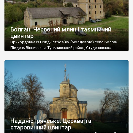
Болган. Червоний млин і таємничий
цвинтар
Прикордонне із Придністров’ям (Молдовою) село Болган.
Південь Вінниччини, Тульчинський район, Студенянська
громада. У селі мешкає близько тисячі осіб. Спочатку ми
дізналися, що у Болгані є величезний захаращений
старовинний цвинтар із кам’яними хрестами. Всі епітафії, які
збереглися, написані кирилицею, церковнослов’янською
мовою. За всіма традиційними ознаками – цвинтар
український. Хрести датуються 19 століттям. У 1924-1940
роках Болган […]
Наддністрянське. Церква та
старовинний цвинтар