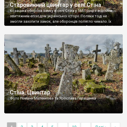
Старовинний цвинтар у селі Стіна
Козацька оборона замку в селі Стіна у 1651 році є відомим
звитяжним епізодом української історії. Поляки тоді не
змогли захопити замок, але оборонців полягло чимало. Їх
поховали на цвинтарі, який тоді називався Замковим. Нині на
місці замку церква із кам’яною огорожею, а цвинтар є. На
ньому чимало хрестів 19 століття, є такі, де епітафії стер […]
Стіна. Цвинтар
Фото Романа Маленкова та Ярослава Геращенка