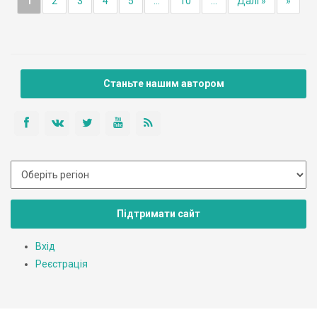
1
2
3
4
5
...
10
...
Далі »
»
Станьте нашим автором
Підтримати сайт
Вхід
Реєстрація