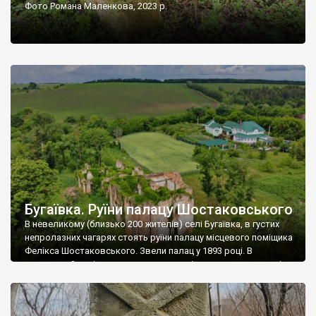
Фото Романа Маленкова, 2023 р.
Бугаївка. Руїни палацу Шостаковського
В невеликому (близько 200 жителів) селі Бугаївка, в густих
непролазних чагарях стоять руїни палацу місцевого поміщика
Фелікса Шостаковського. Звели палац у 1893 році. В
радянський період у ньому спочатку містилася школа, потім
клуб, ще пізніше – гуртожиток. У 60-х роках минулого
століття тут розмістили туберкульозну лікарню. Коли із
палацу виїхала лікарня – ми точно не […]