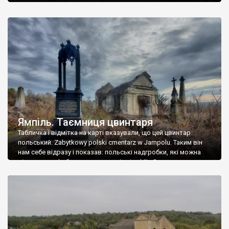
Ямпіль. Таємниця цвинтаря
Табличка і відмітка на карті вказували, що цей цвинтар
польський. Zabytkowy polski cmentarz w Jampolu. Таким він
нам себе відразу і показав: польські надгробки, які можна
віднести до фабричних, польські епітафії… Загалом цвинтар
виявився величезним – порахували площу у GoogleMaps –
виявилося більше семи гектарів. Перше враження про
абсолютну звичайність польського цвинтаря виявилося
оманливим – […]