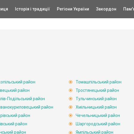
ниця
Історія і традиції
Регіони України
Закордон
Пам'
опільський район
Томашпільський район
вецький район
Тростянецький район
лів-Подільський район
Тульчинський район
ванокуриловецький район
Хмільницький район
рівський район
Чечельницький район
івський район
Шаргородський район
нський район
Ямпільський район