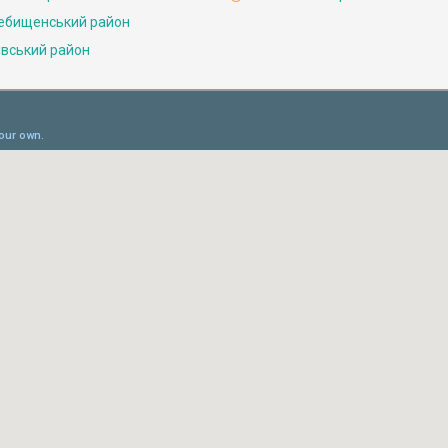
ебищенський район
івський район