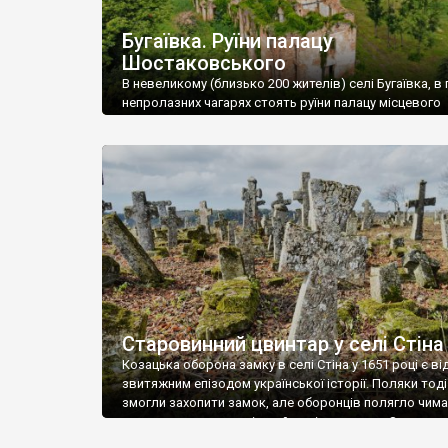
Бугаївка. Руїни палацу
Шостаковського
В невеликому (близько 200 жителів) селі Бугаївка, в 
непролазних чагарях стоять руїни палацу місцевого
поміщика Фелікса Шостаковського. Звели палац у 18
В радянський період у ньому спочатку містилася шк
потім клуб, ще пізніше – гуртожиток. У 60-х роках м
століття тут розмістили туберкульозну лікарню. Кол
палацу виїхала лікарня – ми точно не […]
Старовинний цвинтар у селі Стіна
Козацька оборона замку в селі Стіна у 1651 році є в
звитяжним епізодом української історії. Поляки тоді
змогли захопити замок, але оборонців полягло чимал
поховали на цвинтарі, який тоді називався Замковим
на місці замку церква із кам’яною огорожею, а цвинт