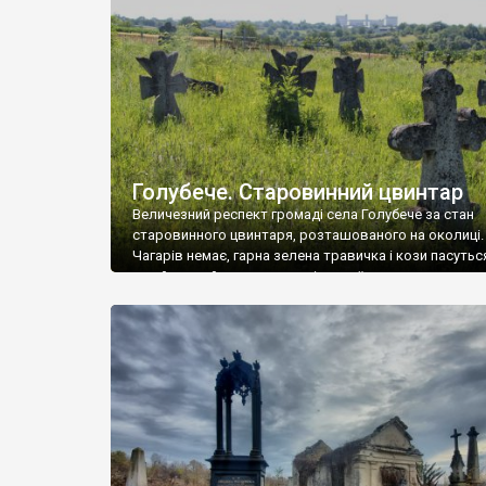
у Андрушівці, на Вінниччині. Такий стан […]
Голубече. Старовинний цвинтар
Величезний респект громаді села Голубече за стан
старовинного цвинтаря, розташованого на околиці.
Чагарів немає, гарна зелена травичка і кози пасутьс
– найкращий регулятор шкідливої, для старих клад
рослинності. Навесні, коли паростки дерев вкрива
бруньками, кози ті бруньки обгризають, бо то улюбл
делікатес. На цвинтарі у Голубечому ціла колекція
різноманітних форм хрестів. Село відносно невелике,