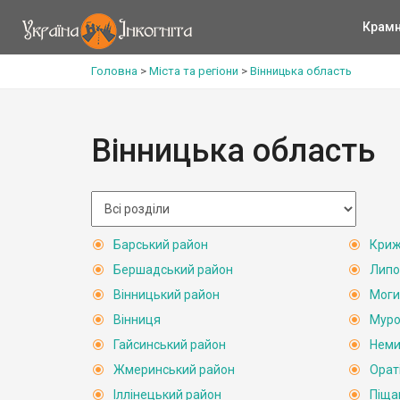
Крам
Головна
>
Міста та регіони
>
Вінницька область
Вінницька область
Барський район
Криж
Бершадський район
Липо
Вінницький район
Моги
Вінниця
Муро
Гайсинський район
Неми
Жмеринський район
Орат
Іллінецький район
Піща