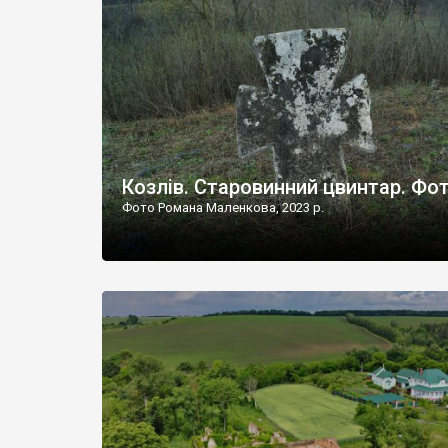
Наддністрянське відрізняється від більшості навко
сіл. У селі є мурована Михайлівська церква. Точної д
Козлів. Старовинний цвинтар. Фо
Фото Романа Маленкова, 2023 р.