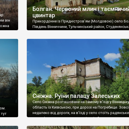
Болган. Червоний млин і таємничи
цвинтар
ар
им він
Прикордонне із Придністров’ям (Молдовою) село Бо
 можна
Південь Вінниччини, Тульчинський район, Студенянськ
цвинтар
громада. У селі мешкає близько тисячі осіб. Спочатку
Maps –
дізналися, що у Болгані є величезний захаращений
ро
старовинний цвинтар із кам’яними хрестами. Всі епітафі
лося
збереглися, написані кирилицею, церковнослов’янсь
мовою. За всіма традиційними ознаками – цвинтар
український. Хрести датуються 19 століттям. У 1924-1
роках Болган […]
Сніжна. Руїни палацу Залеських
Село Сніжна розташоване на самому в’їзді у Вінницьк
область із Київською, при дорозі на Погребище. Зовс
ом.
недалеко від дороги, на в’їзді у село стоїть радянське
 тут
рельєфне пано, яке показує жінку і яблуню, а трохи дал
, але є
десь серед дерев, заховалися руїни палацу Залеських.
и – цим