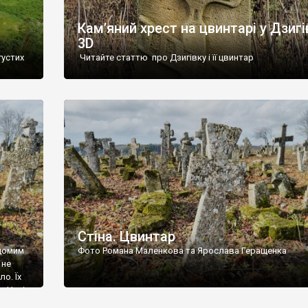
Кам’яний хрест на цвинтарі у Дзигі
3D
густих
Читайте статтю про Дзигівку і її цвинтар
93 році.
ола,
инулого
и із
Стіна. Цвинтар
ідомим
Фото Романа Маленкова та Ярослава Геращенка
 не
о. Їх
. Нині
ар є.