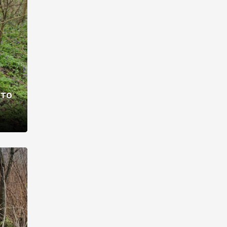
раві –
ото