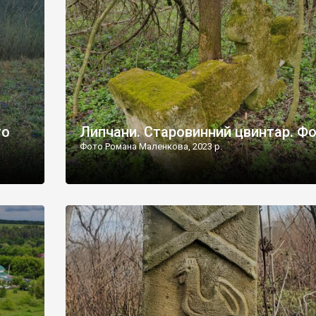
дороги їх не видно, але видно дві стареньких колії у т
лишніх
[…]
ати […]
то
Липчани. Старовинний цвинтар. Ф
Фото Романа Маленкова, 2023 р.