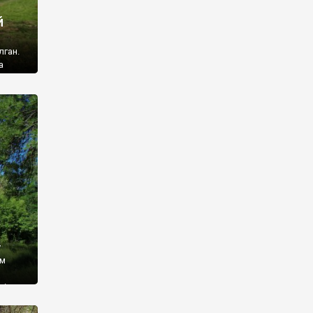
й
лган.
а
 ми
ї, які
кою
940
у
ім
і,
 З