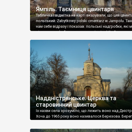
Ямпіль. Таємниця цвинтаря
Табличка і відмітка на карті вказували, що цей цвинт
польський. Zabytkowy polski cmentarz w Jampolu. Так
нам себе відразу і показав: польські надгробки, які
віднести до фабричних, польські епітафії… Загалом 
виявився величезним – порахували площу у Google
виявилося більше семи гектарів. Перше враження п
абсолютну звичайність польського цвинтаря вияви
оманливим – […]
Наддністрянське. Церква та
старовинний цвинтар
Із назви села зрозуміло, що лежить воно над Дністр
Хоча до 1965 року воно називалося Березова. Берег
доволі високий і крутий, як і майже всюди на Поділлі
кілька грунтових доріг, які збігають аж до самої вод