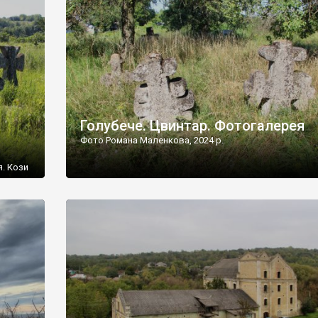
[…]
Голубече. Цвинтар. Фотогалерея
Фото Романа Маленкова, 2024 р.
я. Кози
овищ,
ються
ений
 […]