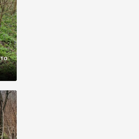
раві –
ото