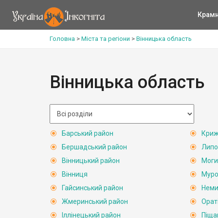
Крам
Головна
>
Міста та регіони
>
Вінницька область
Вінницька область
Барський район
Криж
Бершадський район
Липо
Вінницький район
Моги
Вінниця
Муро
Гайсинський район
Неми
Жмеринський район
Орат
Іллінецький район
Піща