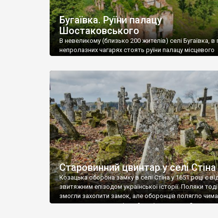
Бугаївка. Руїни палацу
Шостаковського
В невеликому (близько 200 жителів) селі Бугаївка, в 
непролазних чагарях стоять руїни палацу місцевого
поміщика Фелікса Шостаковського. Звели палац у 18
В радянський період у ньому спочатку містилася шк
потім клуб, ще пізніше – гуртожиток. У 60-х роках м
століття тут розмістили туберкульозну лікарню. Кол
палацу виїхала лікарня – ми точно не […]
Старовинний цвинтар у селі Стіна
Козацька оборона замку в селі Стіна у 1651 році є в
звитяжним епізодом української історії. Поляки тоді
змогли захопити замок, але оборонців полягло чимал
поховали на цвинтарі, який тоді називався Замковим
на місці замку церква із кам’яною огорожею, а цвинт