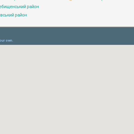
ебищенський район
івський район