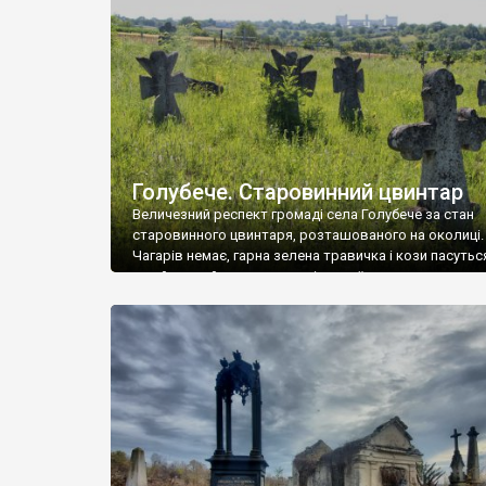
у Андрушівці, на Вінниччині. Такий стан […]
Голубече. Старовинний цвинтар
Величезний респект громаді села Голубече за стан
старовинного цвинтаря, розташованого на околиці.
Чагарів немає, гарна зелена травичка і кози пасутьс
– найкращий регулятор шкідливої, для старих клад
рослинності. Навесні, коли паростки дерев вкрива
бруньками, кози ті бруньки обгризають, бо то улюбл
делікатес. На цвинтарі у Голубечому ціла колекція
різноманітних форм хрестів. Село відносно невелике,