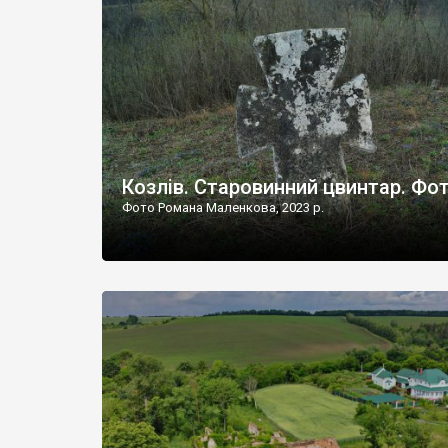
Наддністрянське відрізняється від більшості навко
сіл. У селі є мурована Михайлівська церква. Точної д
Козлів. Старовинний цвинтар. Фо
Фото Романа Маленкова, 2023 р.