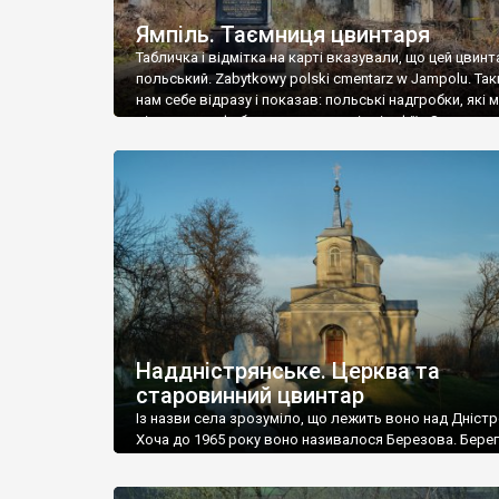
Ямпіль. Таємниця цвинтаря
Табличка і відмітка на карті вказували, що цей цвинт
польський. Zabytkowy polski cmentarz w Jampolu. Так
нам себе відразу і показав: польські надгробки, які
віднести до фабричних, польські епітафії… Загалом 
виявився величезним – порахували площу у Google
виявилося більше семи гектарів. Перше враження п
абсолютну звичайність польського цвинтаря вияви
оманливим – […]
Наддністрянське. Церква та
старовинний цвинтар
Із назви села зрозуміло, що лежить воно над Дністр
Хоча до 1965 року воно називалося Березова. Берег
доволі високий і крутий, як і майже всюди на Поділлі
кілька грунтових доріг, які збігають аж до самої вод