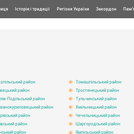
ниця
Історія і традиції
Регіони України
Закордон
Пам'
опільський район
Томашпільський район
вецький район
Тростянецький район
лів-Подільський район
Тульчинський район
ванокуриловецький район
Хмільницький район
рівський район
Чечельницький район
івський район
Шаргородський район
нський район
Ямпільський район