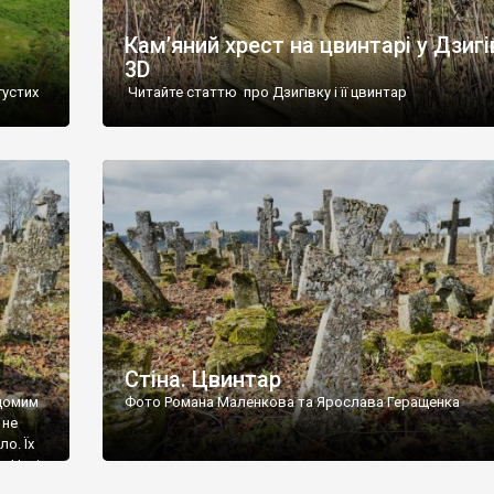
Кам’яний хрест на цвинтарі у Дзигі
3D
густих
Читайте статтю про Дзигівку і її цвинтар
93 році.
ола,
инулого
и із
Стіна. Цвинтар
ідомим
Фото Романа Маленкова та Ярослава Геращенка
 не
о. Їх
. Нині
ар є.