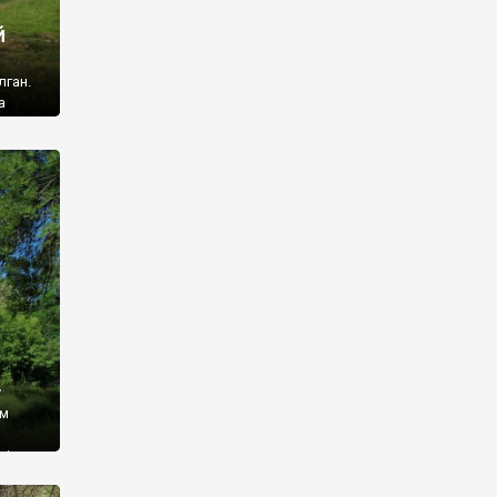
й
лган.
а
 ми
ї, які
кою
940
у
ім
і,
 З