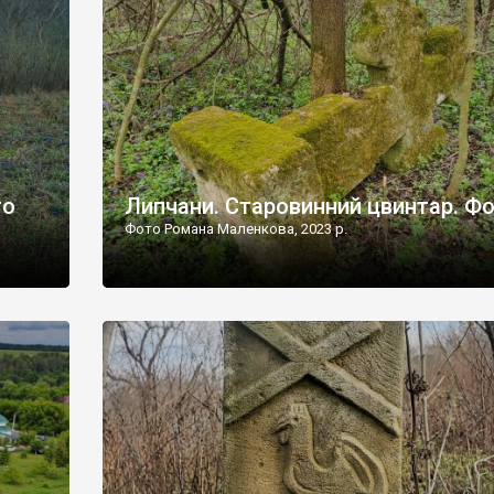
дороги їх не видно, але видно дві стареньких колії у т
лишніх
[…]
ати […]
то
Липчани. Старовинний цвинтар. Ф
Фото Романа Маленкова, 2023 р.