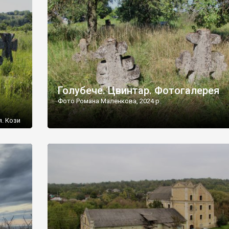
[…]
Голубече. Цвинтар. Фотогалерея
Фото Романа Маленкова, 2024 р.
я. Кози
овищ,
ються
ений
 […]