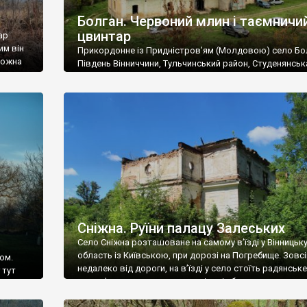
Болган. Червоний млин і таємничи
цвинтар
ар
им він
Прикордонне із Придністров’ям (Молдовою) село Бо
 можна
Південь Вінниччини, Тульчинський район, Студенянськ
цвинтар
громада. У селі мешкає близько тисячі осіб. Спочатку
Maps –
дізналися, що у Болгані є величезний захаращений
ро
старовинний цвинтар із кам’яними хрестами. Всі епітафі
лося
збереглися, написані кирилицею, церковнослов’янсь
мовою. За всіма традиційними ознаками – цвинтар
український. Хрести датуються 19 століттям. У 1924-1
роках Болган […]
Сніжна. Руїни палацу Залеських
Село Сніжна розташоване на самому в’їзді у Вінницьк
область із Київською, при дорозі на Погребище. Зовс
ом.
недалеко від дороги, на в’їзді у село стоїть радянське
 тут
рельєфне пано, яке показує жінку і яблуню, а трохи дал
, але є
десь серед дерев, заховалися руїни палацу Залеських.
и – цим