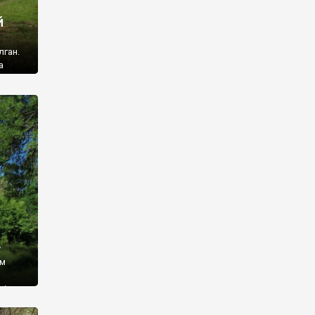
й
лган.
а
 ми
ї, які
кою
940
у
ім
і,
 З