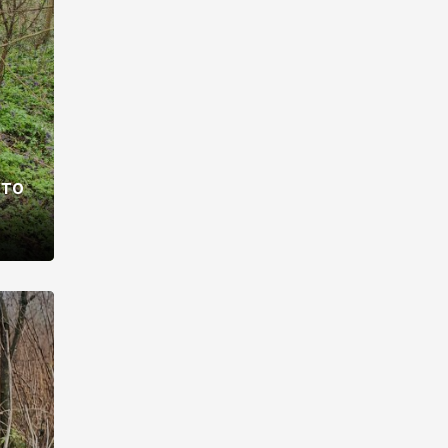
раві –
ото