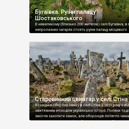
Бугаївка. Руїни палацу
Шостаковського
В невеликому (близько 200 жителів) селі Бугаївка, в 
непролазних чагарях стоять руїни палацу місцевого
поміщика Фелікса Шостаковського. Звели палац у 18
В радянський період у ньому спочатку містилася шк
потім клуб, ще пізніше – гуртожиток. У 60-х роках м
століття тут розмістили туберкульозну лікарню. Кол
палацу виїхала лікарня – ми точно не […]
Старовинний цвинтар у селі Стіна
Козацька оборона замку в селі Стіна у 1651 році є в
звитяжним епізодом української історії. Поляки тоді
змогли захопити замок, але оборонців полягло чимал
поховали на цвинтарі, який тоді називався Замковим
на місці замку церква із кам’яною огорожею, а цвинт