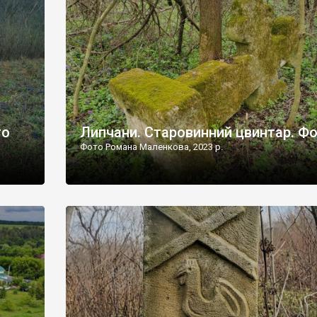
дороги їх не видно, але видно дві стареньких колії у т
лишніх
[…]
ати […]
то
Липчани. Старовинний цвинтар. Ф
Фото Романа Маленкова, 2023 р.