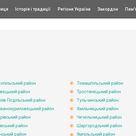
ниця
Історія і традиції
Регіони України
Закордон
Пам'
опільський район
Томашпільський район
вецький район
Тростянецький район
лів-Подільський район
Тульчинський район
ванокуриловецький район
Хмільницький район
рівський район
Чечельницький район
івський район
Шаргородський район
нський район
Ямпільський район