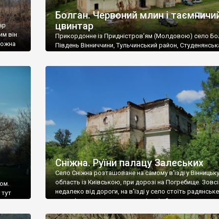
Болган. Червоний млин і таємничи
цвинтар
ар
им він
Прикордонне із Придністров’ям (Молдовою) село Бо
 можна
Південь Вінниччини, Тульчинський район, Студенянськ
цвинтар
громада. У селі мешкає близько тисячі осіб. Спочатку
Maps –
дізналися, що у Болгані є величезний захаращений
ро
старовинний цвинтар із кам’яними хрестами. Всі епітафі
лося
збереглися, написані кирилицею, церковнослов’янсь
мовою. За всіма традиційними ознаками – цвинтар
український. Хрести датуються 19 століттям. У 1924-1
роках Болган […]
Сніжна. Руїни палацу Залеських
Село Сніжна розташоване на самому в’їзді у Вінницьк
область із Київською, при дорозі на Погребище. Зовс
ом.
недалеко від дороги, на в’їзді у село стоїть радянське
 тут
рельєфне пано, яке показує жінку і яблуню, а трохи дал
, але є
десь серед дерев, заховалися руїни палацу Залеських.
и – цим