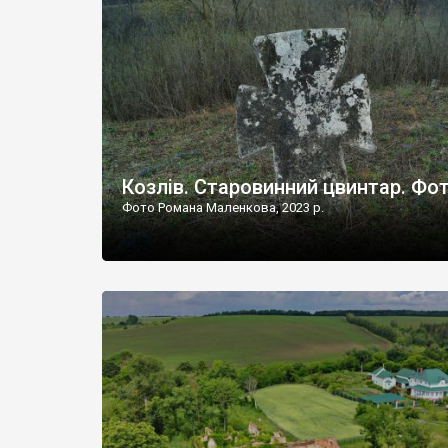
Наддністрянське відрізняється від більшості навко
сіл. У селі є мурована Михайлівська церква. Точної д
Козлів. Старовинний цвинтар. Фо
Фото Романа Маленкова, 2023 р.