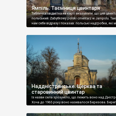
Ямпіль. Таємниця цвинтаря
Табличка і відмітка на карті вказували, що цей цвинт
польський. Zabytkowy polski cmentarz w Jampolu. Так
нам себе відразу і показав: польські надгробки, які
віднести до фабричних, польські епітафії… Загалом 
виявився величезним – порахували площу у Google
виявилося більше семи гектарів. Перше враження п
абсолютну звичайність польського цвинтаря вияви
оманливим – […]
Наддністрянське. Церква та
старовинний цвинтар
Із назви села зрозуміло, що лежить воно над Дністр
Хоча до 1965 року воно називалося Березова. Берег
доволі високий і крутий, як і майже всюди на Поділлі
кілька грунтових доріг, які збігають аж до самої вод