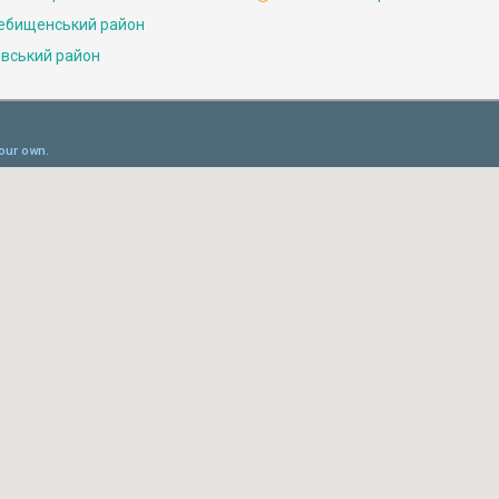
ебищенський район
івський район