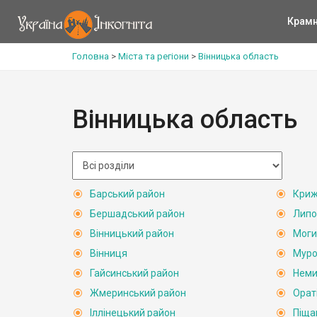
Крам
Головна
>
Міста та регіони
>
Вінницька область
Вінницька область
Барський район
Криж
Бершадський район
Липо
Вінницький район
Моги
Вінниця
Муро
Гайсинський район
Неми
Жмеринський район
Орат
Іллінецький район
Піща