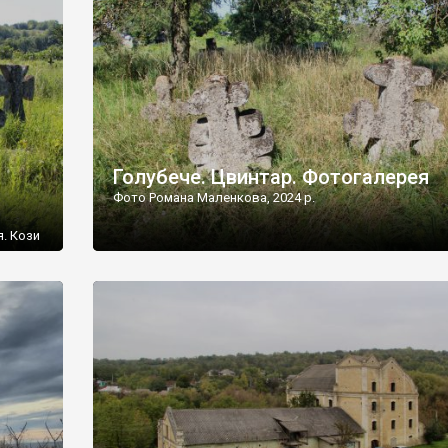
[…]
Голубече. Цвинтар. Фотогалерея
Фото Романа Маленкова, 2024 р.
я. Кози
овищ,
ються
ений
 […]