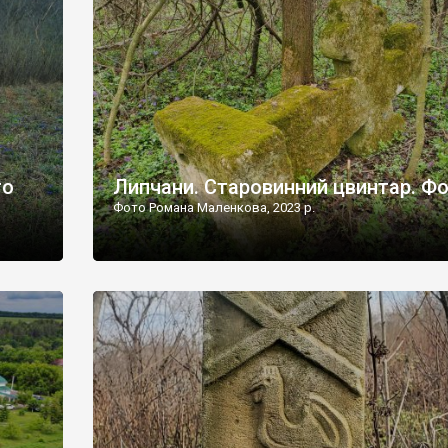
дороги їх не видно, але видно дві стареньких колії у т
лишніх
[…]
ати […]
то
Липчани. Старовинний цвинтар. Ф
Фото Романа Маленкова, 2023 р.