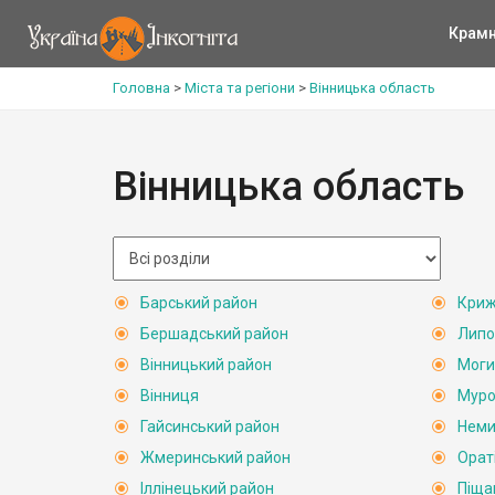
Крам
Головна
>
Міста та регіони
>
Вінницька область
Вінницька область
Барський район
Криж
Бершадський район
Липо
Вінницький район
Моги
Вінниця
Муро
Гайсинський район
Неми
Жмеринський район
Орат
Іллінецький район
Піща