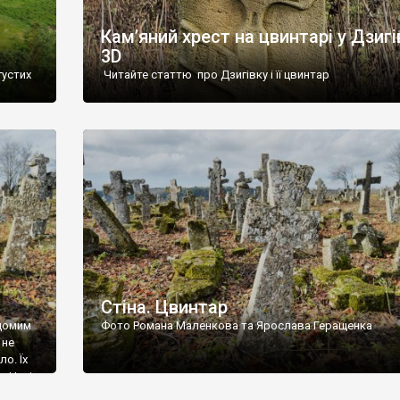
Кам’яний хрест на цвинтарі у Дзигі
3D
густих
Читайте статтю про Дзигівку і її цвинтар
93 році.
ола,
инулого
и із
Стіна. Цвинтар
ідомим
Фото Романа Маленкова та Ярослава Геращенка
 не
о. Їх
. Нині
ар є.