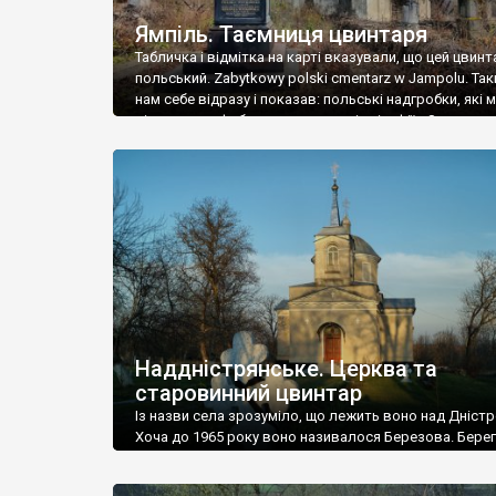
Ямпіль. Таємниця цвинтаря
Табличка і відмітка на карті вказували, що цей цвинт
польський. Zabytkowy polski cmentarz w Jampolu. Так
нам себе відразу і показав: польські надгробки, які
віднести до фабричних, польські епітафії… Загалом 
виявився величезним – порахували площу у Google
виявилося більше семи гектарів. Перше враження п
абсолютну звичайність польського цвинтаря вияви
оманливим – […]
Наддністрянське. Церква та
старовинний цвинтар
Із назви села зрозуміло, що лежить воно над Дністр
Хоча до 1965 року воно називалося Березова. Берег
доволі високий і крутий, як і майже всюди на Поділлі
кілька грунтових доріг, які збігають аж до самої вод