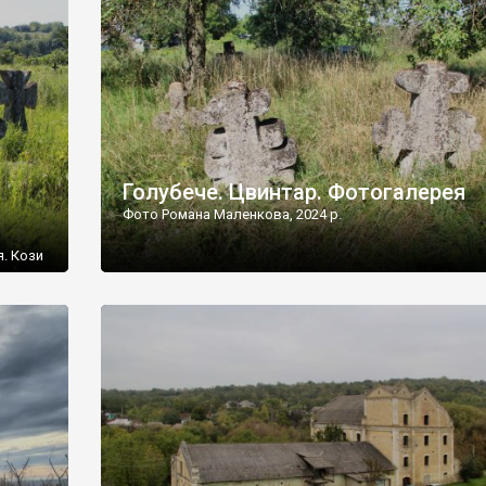
[…]
Голубече. Цвинтар. Фотогалерея
Фото Романа Маленкова, 2024 р.
я. Кози
овищ,
ються
ений
 […]