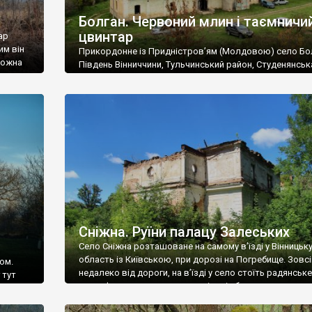
Болган. Червоний млин і таємничи
цвинтар
ар
им він
Прикордонне із Придністров’ям (Молдовою) село Бо
 можна
Південь Вінниччини, Тульчинський район, Студенянськ
цвинтар
громада. У селі мешкає близько тисячі осіб. Спочатку
Maps –
дізналися, що у Болгані є величезний захаращений
ро
старовинний цвинтар із кам’яними хрестами. Всі епітафі
лося
збереглися, написані кирилицею, церковнослов’янсь
мовою. За всіма традиційними ознаками – цвинтар
український. Хрести датуються 19 століттям. У 1924-1
роках Болган […]
Сніжна. Руїни палацу Залеських
Село Сніжна розташоване на самому в’їзді у Вінницьк
область із Київською, при дорозі на Погребище. Зовс
ом.
недалеко від дороги, на в’їзді у село стоїть радянське
 тут
рельєфне пано, яке показує жінку і яблуню, а трохи дал
, але є
десь серед дерев, заховалися руїни палацу Залеських.
и – цим