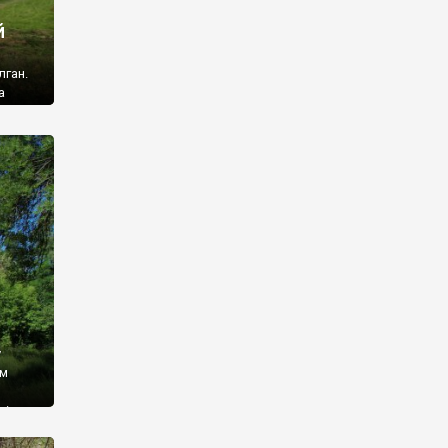
й
лган.
а
 ми
ї, які
кою
940
у
ім
і,
 З