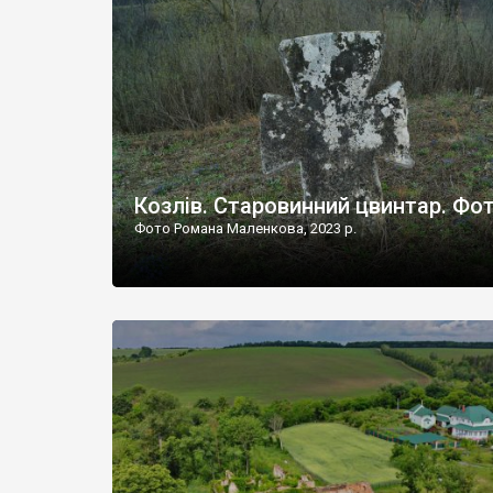
Наддністрянське відрізняється від більшості навко
сіл. У селі є мурована Михайлівська церква. Точної д
Козлів. Старовинний цвинтар. Фо
Фото Романа Маленкова, 2023 р.