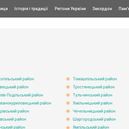
ниця
Історія і традиції
Регіони України
Закордон
Пам'
опільський район
Томашпільський район
вецький район
Тростянецький район
лів-Подільський район
Тульчинський район
ванокуриловецький район
Хмільницький район
рівський район
Чечельницький район
івський район
Шаргородський район
нський район
Ямпільський район