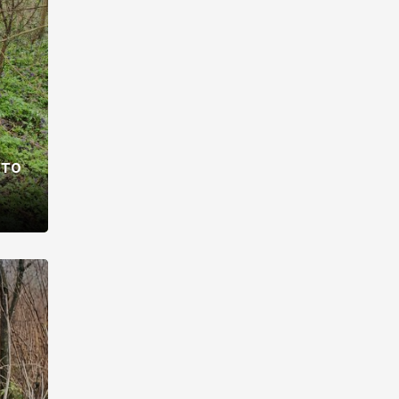
раві –
ото