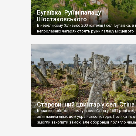
Бугаївка. Руїни палацу
Шостаковського
В невеликому (близько 200 жителів) селі Бугаївка, в 
непролазних чагарях стоять руїни палацу місцевого
поміщика Фелікса Шостаковського. Звели палац у 18
В радянський період у ньому спочатку містилася шк
потім клуб, ще пізніше – гуртожиток. У 60-х роках м
століття тут розмістили туберкульозну лікарню. Кол
палацу виїхала лікарня – ми точно не […]
Старовинний цвинтар у селі Стіна
Козацька оборона замку в селі Стіна у 1651 році є в
звитяжним епізодом української історії. Поляки тоді
змогли захопити замок, але оборонців полягло чимал
поховали на цвинтарі, який тоді називався Замковим
на місці замку церква із кам’яною огорожею, а цвинт