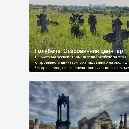
у Андрушівці, на Вінниччині. Такий стан […]
Голубече. Старовинний цвинтар
Величезний респект громаді села Голубече за стан
старовинного цвинтаря, розташованого на околиці.
Чагарів немає, гарна зелена травичка і кози пасутьс
– найкращий регулятор шкідливої, для старих клад
рослинності. Навесні, коли паростки дерев вкрива
бруньками, кози ті бруньки обгризають, бо то улюбл
делікатес. На цвинтарі у Голубечому ціла колекція
різноманітних форм хрестів. Село відносно невелике,