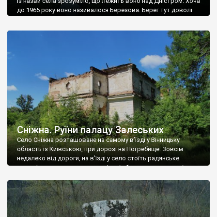
Із назви села зрозуміло, що лежить воно над Дністром. Хоча
до 1965 року воно називалося Березова. Берег тут доволі
високий і крутий, як і майже всюди на Поділлі, але є кілька
грунтових доріг, які збігають аж до самої води – цим
Наддністрянське відрізняється від більшості навколишніх
сіл. У селі є мурована Михайлівська церква. Точної дати […]
Сніжна. Руїни палацу Залеських
Село Сніжна розташоване на самому в’їзді у Вінницьку
область із Київською, при дорозі на Погребище. Зовсім
недалеко від дороги, на в’їзді у село стоїть радянське
рельєфне пано, яке показує жінку і яблуню, а трохи далі, десь
серед дерев, заховалися руїни палацу Залеських. З дороги їх
не видно, але видно дві стареньких колії у траві – […]