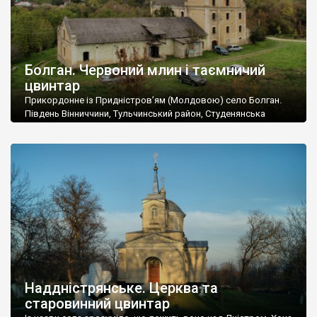
Болган. Червоний млин і таємничий
цвинтар
Прикордонне із Придністров’ям (Молдовою) село Болган.
Південь Вінниччини, Тульчинський район, Студенянська
громада. У селі мешкає близько тисячі осіб. Спочатку ми
дізналися, що у Болгані є величезний захаращений
старовинний цвинтар із кам’яними хрестами. Всі епітафії, які
збереглися, написані кирилицею, церковнослов’янською
мовою. За всіма традиційними ознаками – цвинтар
український. Хрести датуються 19 століттям. У 1924-1940
роках Болган […]
Наддністрянське. Церква та
старовинний цвинтар