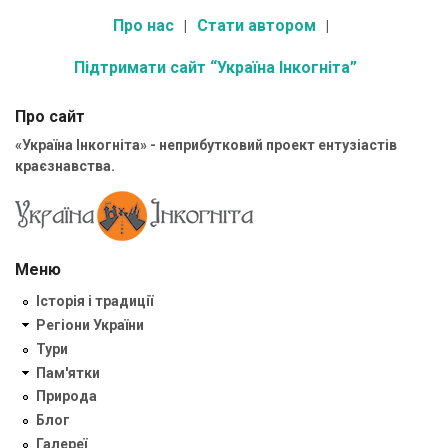
Про нас
Стати автором
Підтримати сайт “Україна Інкогніта”
Про сайт
«Україна Інкогніта» - неприбутковий проект ентузіастів
краєзнавства.
Меню
Історія і традиції
Регіони України
Тури
Пам'ятки
Природа
Блог
Галереї