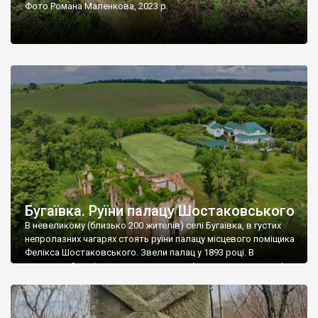
Фото Романа Маленкова, 2023 р.
Бугаївка. Руїни палацу Шостаковського
В невеликому (близько 200 жителів) селі Бугаївка, в густих
непролазних чагарях стоять руїни палацу місцевого поміщика
Фелікса Шостаковського. Звели палац у 1893 році. В
радянський період у ньому спочатку містилася школа, потім
клуб, ще пізніше – гуртожиток. У 60-х роках минулого
століття тут розмістили туберкульозну лікарню. Коли із
палацу виїхала лікарня – ми точно не […]