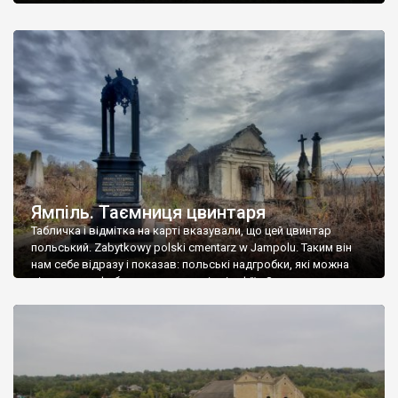
Ямпіль. Таємниця цвинтаря
Табличка і відмітка на карті вказували, що цей цвинтар
польський. Zabytkowy polski cmentarz w Jampolu. Таким він
нам себе відразу і показав: польські надгробки, які можна
віднести до фабричних, польські епітафії… Загалом цвинтар
виявився величезним – порахували площу у GoogleMaps –
виявилося більше семи гектарів. Перше враження про
абсолютну звичайність польського цвинтаря виявилося
оманливим – […]