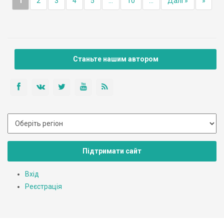
1
2
3
4
5
...
10
...
Далі »
»
Станьте нашим автором
Підтримати сайт
Вхід
Реєстрація