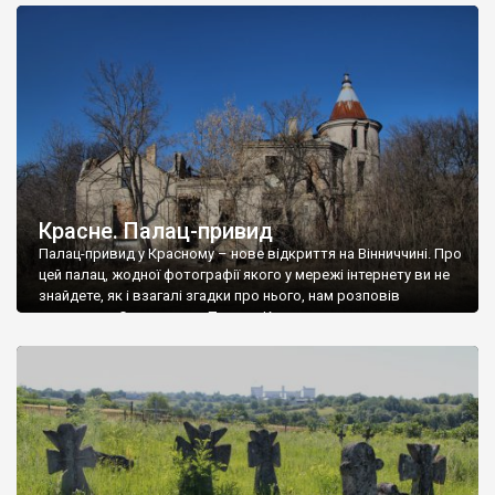
доглянутий, а в іншій суцільна руїна. Руїни палацу Тишкевичів у
Андрушівці, на Вінниччині. Такий стан […]
Красне. Палац-привид
Палац-привид у Красному – нове відкриття на Вінниччині. Про
цей палац, жодної фотографії якого у мережі інтернету ви не
знайдете, як і взагалі згадки про нього, нам розповів
мешканець Самгородка. Палац у Красному вразив не лише
станом руїни і чагарями, які його оточують, але і величчю
навіть у руїні. Можна уявно рекоструювати головний вхід із
[…]