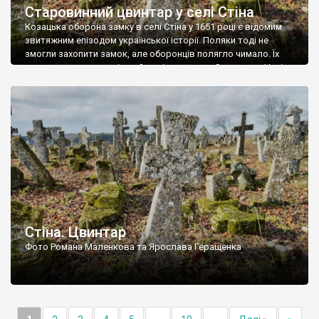
Старовинний цвинтар у селі Стіна
Козацька оборона замку в селі Стіна у 1651 році є відомим
звитяжним епізодом української історії. Поляки тоді не
змогли захопити замок, але оборонців полягло чимало. Їх
поховали на цвинтарі, який тоді називався Замковим. Нині на
місці замку церква із кам’яною огорожею, а цвинтар є. На
ньому чимало хрестів 19 століття, є такі, де епітафії стер […]
Стіна. Цвинтар
Фото Романа Маленкова та Ярослава Геращенка