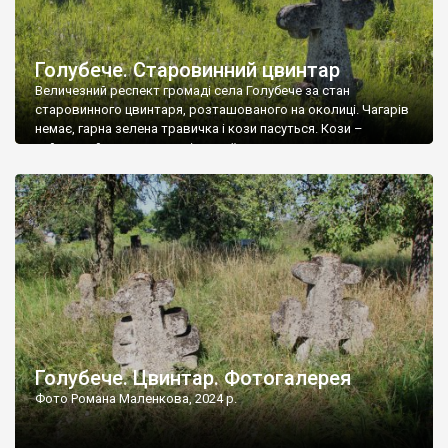
Голубече. Старовинний цвинтар
Величезний респект громаді села Голубече за стан
старовинного цвинтаря, розташованого на околиці. Чагарів
немає, гарна зелена травичка і кози пасуться. Кози –
найкращий регулятор шкідливої, для старих кладовищ,
рослинності. Навесні, коли паростки дерев вкриваються
бруньками, кози ті бруньки обгризають, бо то улюблений
делікатес. На цвинтарі у Голубечому ціла колекція
різноманітних форм хрестів. Село відносно невелике, […]
Голубече. Цвинтар. Фотогалерея
Фото Романа Маленкова, 2024 р.