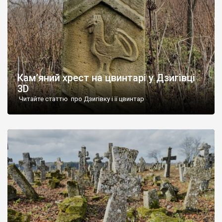
Кам’яний хрест на цвинтарі у Дзигівці
3D
Читайте статтю про Дзигівку і її цвинтар