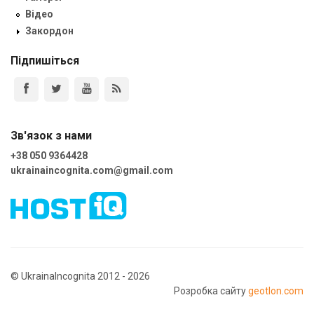
Відео
Закордон
Підпишіться
Зв'язок з нами
+38 050 9364428
ukrainaincognita.com@gmail.com
© UkrainaIncognita 2012 - 2026
Розробка сайту
geotlon.com