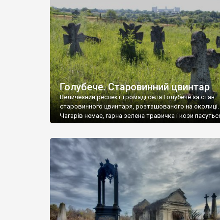
у Андрушівці, на Вінниччині. Такий стан […]
Голубече. Старовинний цвинтар
Величезний респект громаді села Голубече за стан
старовинного цвинтаря, розташованого на околиці.
Чагарів немає, гарна зелена травичка і кози пасутьс
– найкращий регулятор шкідливої, для старих клад
рослинності. Навесні, коли паростки дерев вкрива
бруньками, кози ті бруньки обгризають, бо то улюбл
делікатес. На цвинтарі у Голубечому ціла колекція
різноманітних форм хрестів. Село відносно невелике,