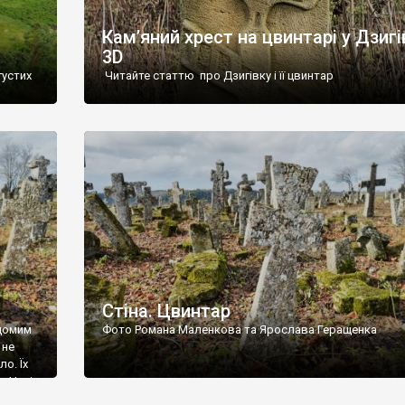
Кам’яний хрест на цвинтарі у Дзигі
3D
густих
Читайте статтю про Дзигівку і її цвинтар
93 році.
ола,
инулого
и із
Стіна. Цвинтар
ідомим
Фото Романа Маленкова та Ярослава Геращенка
 не
о. Їх
. Нині
ар є.