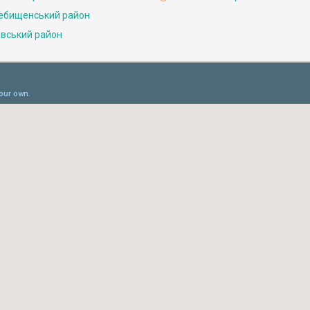
ебищенський район
івський район