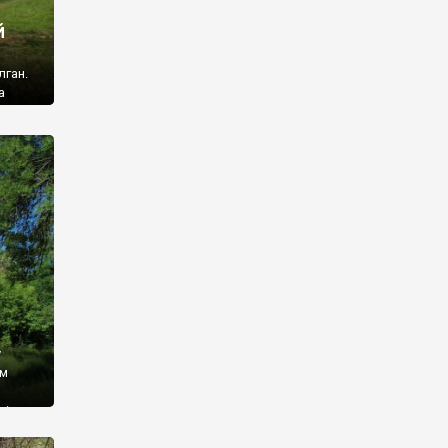
й
лган.
а
 ми
ї, які
кою
940
у
ім
і,
 З