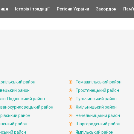
ниця
Історія і традиції
Регіони України
Закордон
Пам'
опільський район
Томашпільський район
вецький район
Тростянецький район
лів-Подільський район
Тульчинський район
ванокуриловецький район
Хмільницький район
рівський район
Чечельницький район
івський район
Шаргородський район
нський район
Ямпільський район