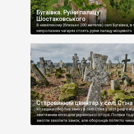
Бугаївка. Руїни палацу
Шостаковського
В невеликому (близько 200 жителів) селі Бугаївка, в 
непролазних чагарях стоять руїни палацу місцевого
поміщика Фелікса Шостаковського. Звели палац у 18
В радянський період у ньому спочатку містилася шк
потім клуб, ще пізніше – гуртожиток. У 60-х роках м
століття тут розмістили туберкульозну лікарню. Кол
палацу виїхала лікарня – ми точно не […]
Старовинний цвинтар у селі Стіна
Козацька оборона замку в селі Стіна у 1651 році є в
звитяжним епізодом української історії. Поляки тоді
змогли захопити замок, але оборонців полягло чимал
поховали на цвинтарі, який тоді називався Замковим
на місці замку церква із кам’яною огорожею, а цвинт