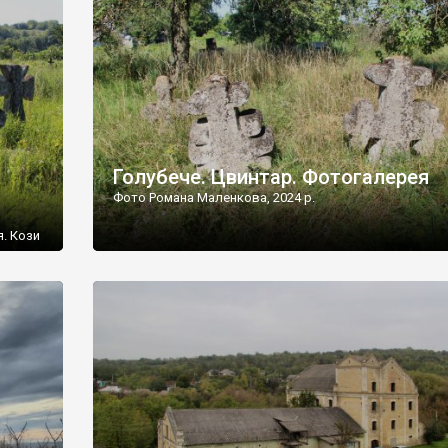
[…]
Голубече. Цвинтар. Фотогалерея
Фото Романа Маленкова, 2024 р.
я. Кози
овищ,
ються
ений
 […]