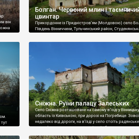
Болган. Червоний млин і таємничи
цвинтар
ар
им він
Прикордонне із Придністров’ям (Молдовою) село Бо
 можна
Південь Вінниччини, Тульчинський район, Студенянськ
цвинтар
громада. У селі мешкає близько тисячі осіб. Спочатку
Maps –
дізналися, що у Болгані є величезний захаращений
ро
старовинний цвинтар із кам’яними хрестами. Всі епітафі
лося
збереглися, написані кирилицею, церковнослов’янсь
мовою. За всіма традиційними ознаками – цвинтар
український. Хрести датуються 19 століттям. У 1924-1
роках Болган […]
Сніжна. Руїни палацу Залеських
Село Сніжна розташоване на самому в’їзді у Вінницьк
область із Київською, при дорозі на Погребище. Зовс
ом.
недалеко від дороги, на в’їзді у село стоїть радянське
 тут
рельєфне пано, яке показує жінку і яблуню, а трохи дал
, але є
десь серед дерев, заховалися руїни палацу Залеських.
и – цим