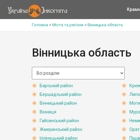
Крам
Головна
>
Міста та регіони
>
Вінницька область
Вінницька область
Барський район
Криж
Бершадський район
Липо
Вінницький район
Моги
Вінниця
Муро
Гайсинський район
Неми
Жмеринський район
Орат
Іллінецький район
Піща