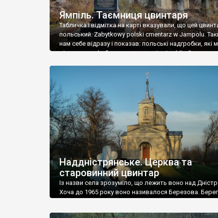
Ямпіль. Таємниця цвинтаря
Табличка і відмітка на карті вказували, що цей цвинт
польський. Zabytkowy polski cmentarz w Jampolu. Так
нам себе відразу і показав: польські надгробки, які
віднести до фабричних, польські епітафії… Загалом 
виявився величезним – порахували площу у Google
виявилося більше семи гектарів. Перше враження п
абсолютну звичайність польського цвинтаря вияви
оманливим – […]
Наддністрянське. Церква та
старовинний цвинтар
Із назви села зрозуміло, що лежить воно над Дністр
Хоча до 1965 року воно називалося Березова. Берег
доволі високий і крутий, як і майже всюди на Поділлі
кілька грунтових доріг, які збігають аж до самої вод