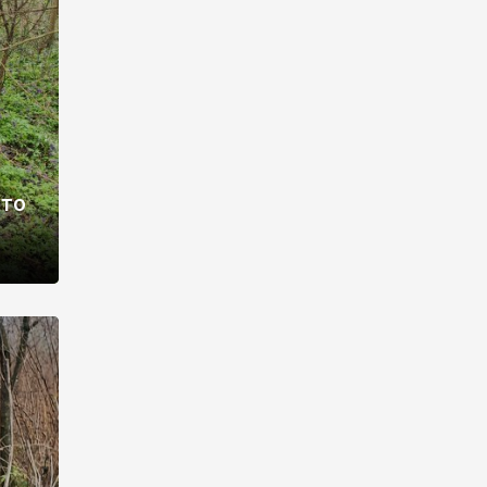
раві –
ото