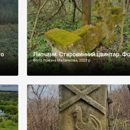
дороги їх не видно, але видно дві стареньких колії у т
лишніх
[…]
ати […]
то
Липчани. Старовинний цвинтар. Ф
Фото Романа Маленкова, 2023 р.