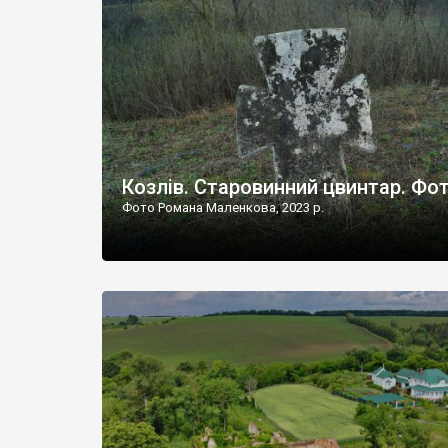
Наддністрянське відрізняється від більшості навко
сіл. У селі є мурована Михайлівська церква. Точної д
Козлів. Старовинний цвинтар. Фо
Фото Романа Маленкова, 2023 р.