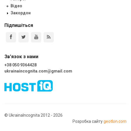
Відео
Закордон
Підпишіться
Зв'язок з нами
+38 050 9364428
ukrainaincognita.com@gmail.com
© UkrainaIncognita 2012 - 2026
Розробка сайту
geotlon.com