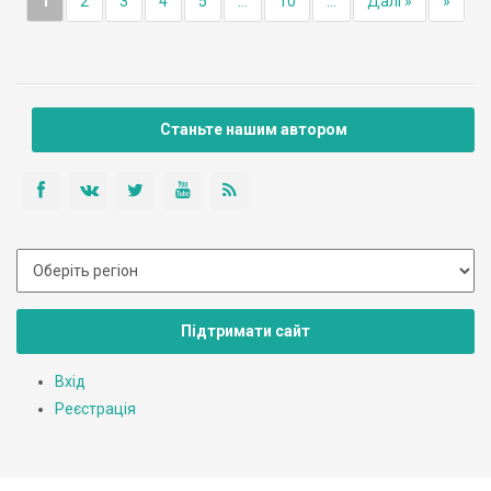
1
2
3
4
5
...
10
...
Далі »
»
Станьте нашим автором
Підтримати сайт
Вхід
Реєстрація