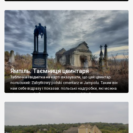
Ямпіль. Таємниця цвинтаря
Табличка і відмітка на карті вказували, що цей цвинтар
польський. Zabytkowy polski cmentarz w Jampolu. Таким він
нам себе відразу і показав: польські надгробки, які можна
віднести до фабричних, польські епітафії… Загалом цвинтар
виявився величезним – порахували площу у GoogleMaps –
виявилося більше семи гектарів. Перше враження про
абсолютну звичайність польського цвинтаря виявилося
оманливим – […]