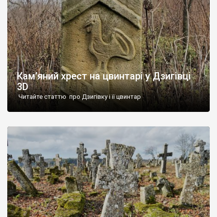
Кам’яний хрест на цвинтарі у Дзигівці
3D
Читайте статтю про Дзигівку і її цвинтар