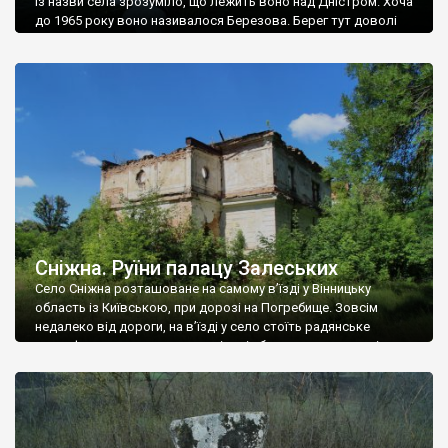
Із назви села зрозуміло, що лежить воно над Дністром. Хоча
до 1965 року воно називалося Березова. Берег тут доволі
високий і крутий, як і майже всюди на Поділлі, але є кілька
грунтових доріг, які збігають аж до самої води – цим
Наддністрянське відрізняється від більшості навколишніх
сіл. У селі є мурована Михайлівська церква. Точної дати […]
Сніжна. Руїни палацу Залеських
Село Сніжна розташоване на самому в’їзді у Вінницьку
область із Київською, при дорозі на Погребище. Зовсім
недалеко від дороги, на в’їзді у село стоїть радянське
рельєфне пано, яке показує жінку і яблуню, а трохи далі, десь
серед дерев, заховалися руїни палацу Залеських. З дороги їх
не видно, але видно дві стареньких колії у траві – […]