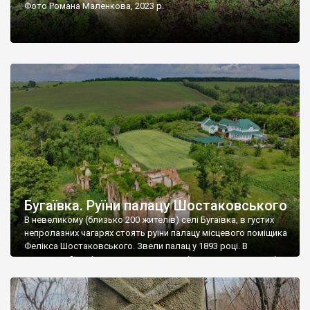
Фото Романа Маленкова, 2023 р.
Бугаївка. Руїни палацу Шостаковського
В невеликому (близько 200 жителів) селі Бугаївка, в густих
непролазних чагарях стоять руїни палацу місцевого поміщика
Фелікса Шостаковського. Звели палац у 1893 році. В
радянський період у ньому спочатку містилася школа, потім
клуб, ще пізніше – гуртожиток. У 60-х роках минулого
століття тут розмістили туберкульозну лікарню. Коли із
палацу виїхала лікарня – ми точно не […]