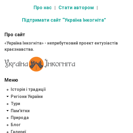
Про нас
Стати автором
Підтримати сайт “Україна Інкогніта”
Про сайт
«Україна Інкогніта» - неприбутковий проект ентузіастів
краєзнавства.
Меню
Історія і традиції
Регіони України
Тури
Пам'ятки
Природа
Блог
Галереї