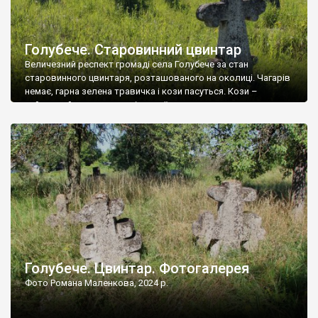
Голубече. Старовинний цвинтар
Величезний респект громаді села Голубече за стан
старовинного цвинтаря, розташованого на околиці. Чагарів
немає, гарна зелена травичка і кози пасуться. Кози –
найкращий регулятор шкідливої, для старих кладовищ,
рослинності. Навесні, коли паростки дерев вкриваються
бруньками, кози ті бруньки обгризають, бо то улюблений
делікатес. На цвинтарі у Голубечому ціла колекція
різноманітних форм хрестів. Село відносно невелике, […]
Голубече. Цвинтар. Фотогалерея
Фото Романа Маленкова, 2024 р.