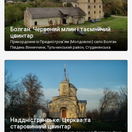
Болган. Червоний млин і таємничий
цвинтар
Прикордонне із Придністров’ям (Молдовою) село Болган.
Південь Вінниччини, Тульчинський район, Студенянська
громада. У селі мешкає близько тисячі осіб. Спочатку ми
дізналися, що у Болгані є величезний захаращений
старовинний цвинтар із кам’яними хрестами. Всі епітафії, які
збереглися, написані кирилицею, церковнослов’янською
мовою. За всіма традиційними ознаками – цвинтар
український. Хрести датуються 19 століттям. У 1924-1940
роках Болган […]
Наддністрянське. Церква та
старовинний цвинтар