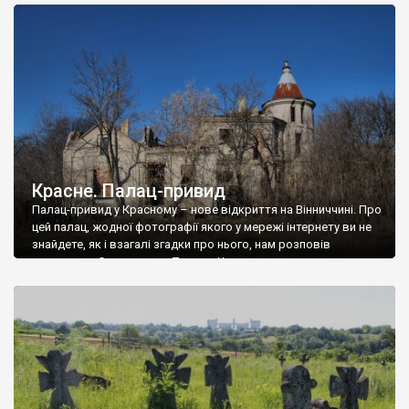
доглянутий, а в іншій суцільна руїна. Руїни палацу Тишкевичів у
Андрушівці, на Вінниччині. Такий стан […]
Красне. Палац-привид
Палац-привид у Красному – нове відкриття на Вінниччині. Про
цей палац, жодної фотографії якого у мережі інтернету ви не
знайдете, як і взагалі згадки про нього, нам розповів
мешканець Самгородка. Палац у Красному вразив не лише
станом руїни і чагарями, які його оточують, але і величчю
навіть у руїні. Можна уявно рекоструювати головний вхід із
[…]