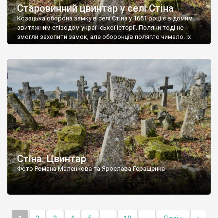
Старовинний цвинтар у селі Стіна
Козацька оборона замку в селі Стіна у 1651 році є відомим
звитяжним епізодом української історії. Поляки тоді не
змогли захопити замок, але оборонців полягло чимало. Їх
поховали на цвинтарі, який тоді називався Замковим. Нині на
місці замку церква із кам’яною огорожею, а цвинтар є. На
ньому чимало хрестів 19 століття, є такі, де епітафії стер […]
Стіна. Цвинтар
Фото Романа Маленкова та Ярослава Геращенка