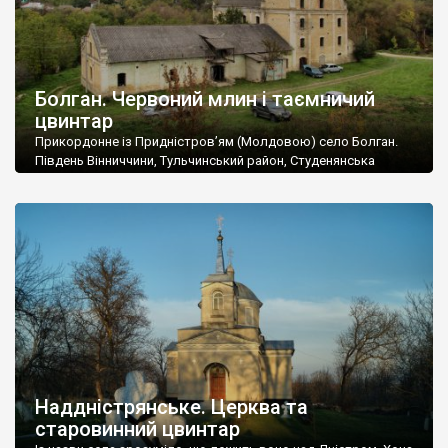
Болган. Червоний млин і таємничий
цвинтар
Прикордонне із Придністров’ям (Молдовою) село Болган.
Південь Вінниччини, Тульчинський район, Студенянська
громада. У селі мешкає близько тисячі осіб. Спочатку ми
дізналися, що у Болгані є величезний захаращений
старовинний цвинтар із кам’яними хрестами. Всі епітафії, які
збереглися, написані кирилицею, церковнослов’янською
мовою. За всіма традиційними ознаками – цвинтар
український. Хрести датуються 19 століттям. У 1924-1940
роках Болган […]
Наддністрянське. Церква та
старовинний цвинтар