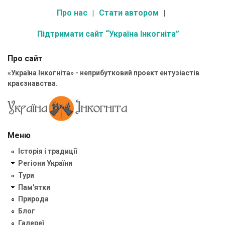
Про нас
Стати автором
Підтримати сайт “Україна Інкогніта”
Про сайт
«Україна Інкогніта» - неприбутковий проект ентузіастів
краєзнавства.
Меню
Історія і традиції
Регіони України
Тури
Пам'ятки
Природа
Блог
Галереї