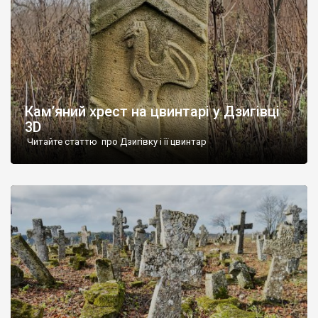
Кам’яний хрест на цвинтарі у Дзигівці
3D
Читайте статтю про Дзигівку і її цвинтар