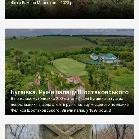
Фото Романа Маленкова, 2023 р.
Бугаївка. Руїни палацу Шостаковського
В невеликому (близько 200 жителів) селі Бугаївка, в густих
непролазних чагарях стоять руїни палацу місцевого поміщика
Фелікса Шостаковського. Звели палац у 1893 році. В
радянський період у ньому спочатку містилася школа, потім
клуб, ще пізніше – гуртожиток. У 60-х роках минулого
століття тут розмістили туберкульозну лікарню. Коли із
палацу виїхала лікарня – ми точно не […]