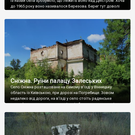
Із назви села зрозуміло, що лежить воно над Дністром. Хоча
до 1965 року воно називалося Березова. Берег тут доволі
високий і крутий, як і майже всюди на Поділлі, але є кілька
грунтових доріг, які збігають аж до самої води – цим
Наддністрянське відрізняється від більшості навколишніх
сіл. У селі є мурована Михайлівська церква. Точної дати […]
Сніжна. Руїни палацу Залеських
Село Сніжна розташоване на самому в’їзді у Вінницьку
область із Київською, при дорозі на Погребище. Зовсім
недалеко від дороги, на в’їзді у село стоїть радянське
рельєфне пано, яке показує жінку і яблуню, а трохи далі, десь
серед дерев, заховалися руїни палацу Залеських. З дороги їх
не видно, але видно дві стареньких колії у траві – […]