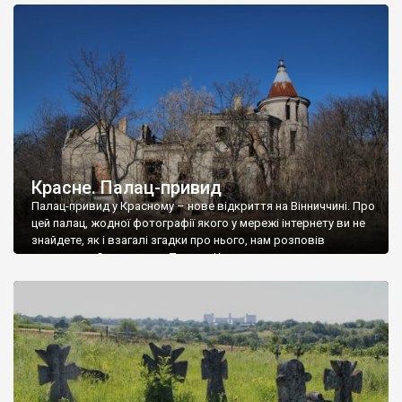
доглянутий, а в іншій суцільна руїна. Руїни палацу Тишкевичів у
Андрушівці, на Вінниччині. Такий стан […]
Красне. Палац-привид
Палац-привид у Красному – нове відкриття на Вінниччині. Про
цей палац, жодної фотографії якого у мережі інтернету ви не
знайдете, як і взагалі згадки про нього, нам розповів
мешканець Самгородка. Палац у Красному вразив не лише
станом руїни і чагарями, які його оточують, але і величчю
навіть у руїні. Можна уявно рекоструювати головний вхід із
[…]