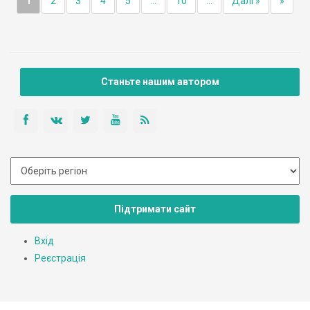
1
2
3
4
5
...
10
...
Далі »
»
Станьте нашим автором
Підтримати сайт
Вхід
Реєстрація