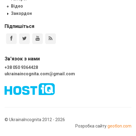
Відео
Закордон
Підпишіться
Зв'язок з нами
+38 050 9364428
ukrainaincognita.com@gmail.com
© UkrainaIncognita 2012 - 2026
Розробка сайту
geotlon.com