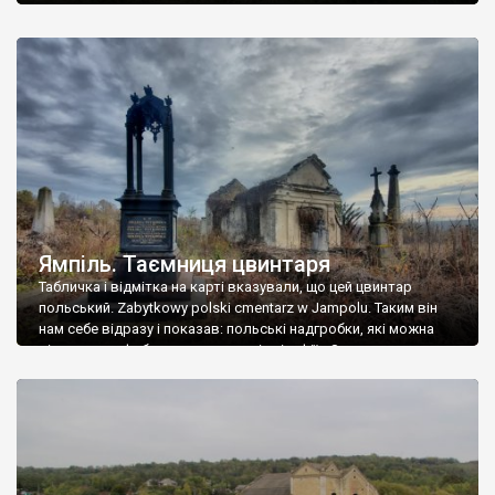
Ямпіль. Таємниця цвинтаря
Табличка і відмітка на карті вказували, що цей цвинтар
польський. Zabytkowy polski cmentarz w Jampolu. Таким він
нам себе відразу і показав: польські надгробки, які можна
віднести до фабричних, польські епітафії… Загалом цвинтар
виявився величезним – порахували площу у GoogleMaps –
виявилося більше семи гектарів. Перше враження про
абсолютну звичайність польського цвинтаря виявилося
оманливим – […]