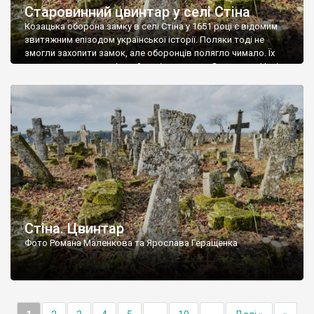
Старовинний цвинтар у селі Стіна
Козацька оборона замку в селі Стіна у 1651 році є відомим
звитяжним епізодом української історії. Поляки тоді не
змогли захопити замок, але оборонців полягло чимало. Їх
поховали на цвинтарі, який тоді називався Замковим. Нині на
місці замку церква із кам’яною огорожею, а цвинтар є. На
ньому чимало хрестів 19 століття, є такі, де епітафії стер […]
Стіна. Цвинтар
Фото Романа Маленкова та Ярослава Геращенка