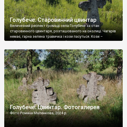
Голубече. Старовинний цвинтар
Величезний респект громаді села Голубече за стан
старовинного цвинтаря, розташованого на околиці. Чагарів
немає, гарна зелена травичка і кози пасуться. Кози –
найкращий регулятор шкідливої, для старих кладовищ,
рослинності. Навесні, коли паростки дерев вкриваються
бруньками, кози ті бруньки обгризають, бо то улюблений
делікатес. На цвинтарі у Голубечому ціла колекція
різноманітних форм хрестів. Село відносно невелике, […]
Голубече. Цвинтар. Фотогалерея
Фото Романа Маленкова, 2024 р.