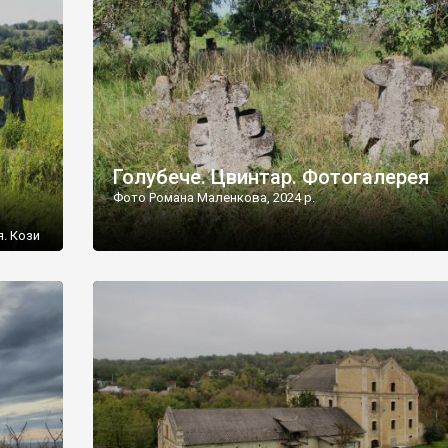
[…]
Голубече. Цвинтар. Фотогалерея
Фото Романа Маленкова, 2024 р.
я. Кози
овищ,
ються
ений
 […]