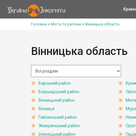
Крам
Головна
>
Міста та регіони
>
Вінницька область
Вінницька область
Барський район
Криж
Бершадський район
Липо
Вінницький район
Моги
Вінниця
Муро
Гайсинський район
Неми
Жмеринський район
Орат
Іллінецький район
Піща