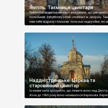
Ямпіль. Таємниця цвинтаря
Табличка і відмітка на карті вказували, що цей цвинт
польський. Zabytkowy polski cmentarz w Jampolu. Так
нам себе відразу і показав: польські надгробки, які
віднести до фабричних, польські епітафії… Загалом 
виявився величезним – порахували площу у Google
виявилося більше семи гектарів. Перше враження п
абсолютну звичайність польського цвинтаря вияви
оманливим – […]
Наддністрянське. Церква та
старовинний цвинтар
Із назви села зрозуміло, що лежить воно над Дністр
Хоча до 1965 року воно називалося Березова. Берег
доволі високий і крутий, як і майже всюди на Поділлі
кілька грунтових доріг, які збігають аж до самої вод