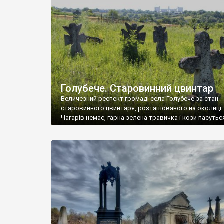
у Андрушівці, на Вінниччині. Такий стан […]
Голубече. Старовинний цвинтар
Величезний респект громаді села Голубече за стан
старовинного цвинтаря, розташованого на околиці.
Чагарів немає, гарна зелена травичка і кози пасутьс
– найкращий регулятор шкідливої, для старих клад
рослинності. Навесні, коли паростки дерев вкрива
бруньками, кози ті бруньки обгризають, бо то улюбл
делікатес. На цвинтарі у Голубечому ціла колекція
різноманітних форм хрестів. Село відносно невелике,