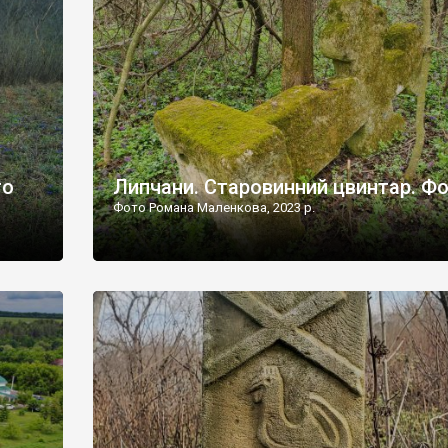
дороги їх не видно, але видно дві стареньких колії у т
лишніх
[…]
ати […]
то
Липчани. Старовинний цвинтар. Ф
Фото Романа Маленкова, 2023 р.