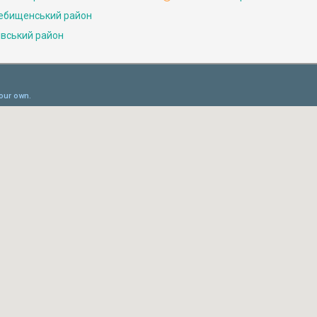
ебищенський район
івський район