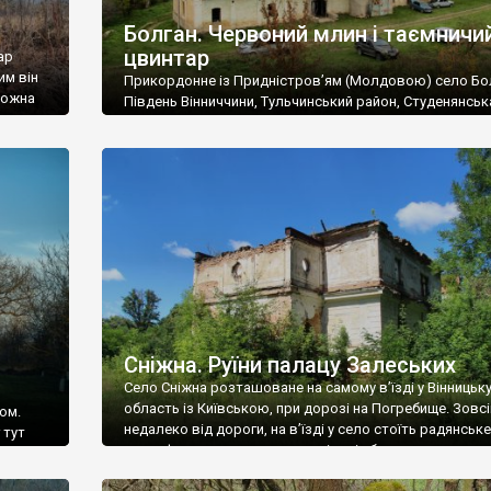
Болган. Червоний млин і таємничи
цвинтар
ар
им він
Прикордонне із Придністров’ям (Молдовою) село Бо
 можна
Південь Вінниччини, Тульчинський район, Студенянськ
цвинтар
громада. У селі мешкає близько тисячі осіб. Спочатку
Maps –
дізналися, що у Болгані є величезний захаращений
ро
старовинний цвинтар із кам’яними хрестами. Всі епітафі
лося
збереглися, написані кирилицею, церковнослов’янсь
мовою. За всіма традиційними ознаками – цвинтар
український. Хрести датуються 19 століттям. У 1924-1
роках Болган […]
Сніжна. Руїни палацу Залеських
Село Сніжна розташоване на самому в’їзді у Вінницьк
область із Київською, при дорозі на Погребище. Зовс
ом.
недалеко від дороги, на в’їзді у село стоїть радянське
 тут
рельєфне пано, яке показує жінку і яблуню, а трохи дал
, але є
десь серед дерев, заховалися руїни палацу Залеських.
и – цим