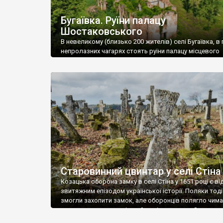
Бугаївка. Руїни палацу
Шостаковського
В невеликому (близько 200 жителів) селі Бугаївка, в 
непролазних чагарях стоять руїни палацу місцевого
поміщика Фелікса Шостаковського. Звели палац у 18
В радянський період у ньому спочатку містилася шк
потім клуб, ще пізніше – гуртожиток. У 60-х роках м
століття тут розмістили туберкульозну лікарню. Кол
палацу виїхала лікарня – ми точно не […]
Старовинний цвинтар у селі Стіна
Козацька оборона замку в селі Стіна у 1651 році є в
звитяжним епізодом української історії. Поляки тоді
змогли захопити замок, але оборонців полягло чимал
поховали на цвинтарі, який тоді називався Замковим
на місці замку церква із кам’яною огорожею, а цвинт