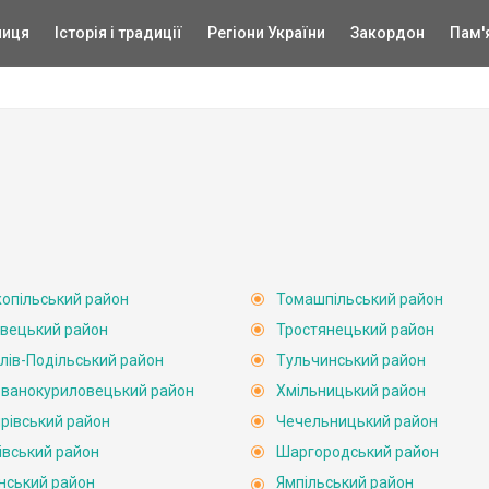
ниця
Історія і традиції
Регіони України
Закордон
Пам'
опільський район
Томашпільський район
вецький район
Тростянецький район
лів-Подільський район
Тульчинський район
ванокуриловецький район
Хмільницький район
рівський район
Чечельницький район
івський район
Шаргородський район
нський район
Ямпільський район