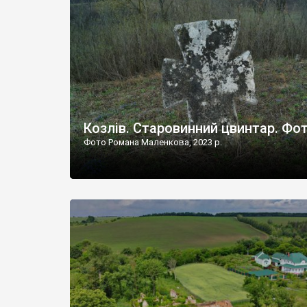
Наддністрянське відрізняється від більшості навко
сіл. У селі є мурована Михайлівська церква. Точної д
Козлів. Старовинний цвинтар. Фо
Фото Романа Маленкова, 2023 р.