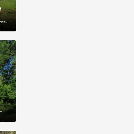
й
лган.
а
 ми
ї, які
кою
940
у
ім
і,
 З