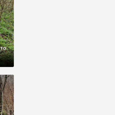
раві –
ото