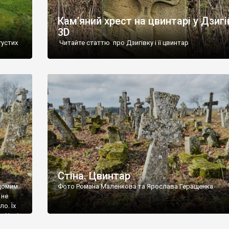
Кам’яний хрест на цвинтарі у Дзигі
3D
густих
Читайте статтю про Дзигівку і її цвинтар
93 році.
ола,
инулого
и із
Стіна. Цвинтар
ідомим
Фото Романа Маленкова та Ярослава Геращенка
 не
о. Їх
. Нині
ар є.