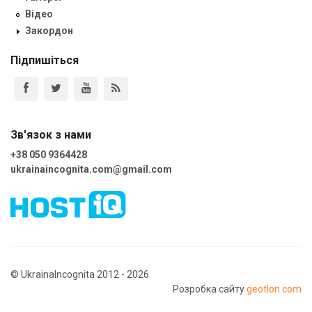
Відео
Закордон
Підпишіться
Зв'язок з нами
+38 050 9364428
ukrainaincognita.com@gmail.com
© UkrainaIncognita 2012 - 2026
Розробка сайту
geotlon.com