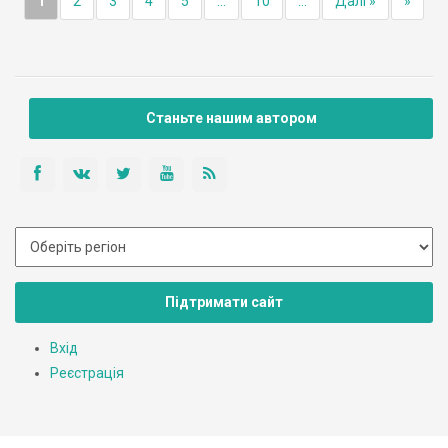
1
2
3
4
5
...
10
...
Далі »
»
Станьте нашим автором
Підтримати сайт
Вхід
Реєстрація