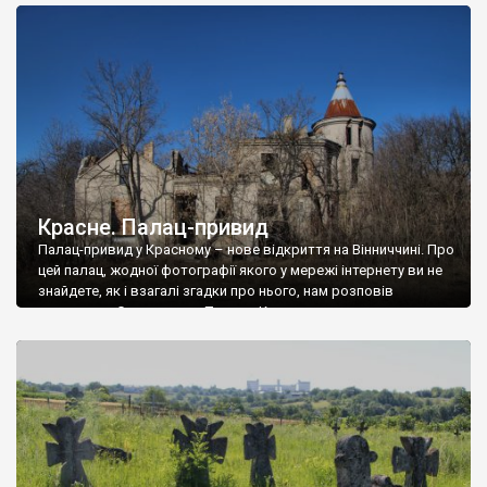
доглянутий, а в іншій суцільна руїна. Руїни палацу Тишкевичів у
Андрушівці, на Вінниччині. Такий стан […]
Красне. Палац-привид
Палац-привид у Красному – нове відкриття на Вінниччині. Про
цей палац, жодної фотографії якого у мережі інтернету ви не
знайдете, як і взагалі згадки про нього, нам розповів
мешканець Самгородка. Палац у Красному вразив не лише
станом руїни і чагарями, які його оточують, але і величчю
навіть у руїні. Можна уявно рекоструювати головний вхід із
[…]