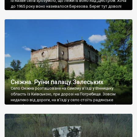
Із назви села зрозуміло, що лежить воно над Дністром. Хоча
до 1965 року воно називалося Березова. Берег тут доволі
високий і крутий, як і майже всюди на Поділлі, але є кілька
грунтових доріг, які збігають аж до самої води – цим
Наддністрянське відрізняється від більшості навколишніх
сіл. У селі є мурована Михайлівська церква. Точної дати […]
Сніжна. Руїни палацу Залеських
Село Сніжна розташоване на самому в’їзді у Вінницьку
область із Київською, при дорозі на Погребище. Зовсім
недалеко від дороги, на в’їзді у село стоїть радянське
рельєфне пано, яке показує жінку і яблуню, а трохи далі, десь
серед дерев, заховалися руїни палацу Залеських. З дороги їх
не видно, але видно дві стареньких колії у траві – […]