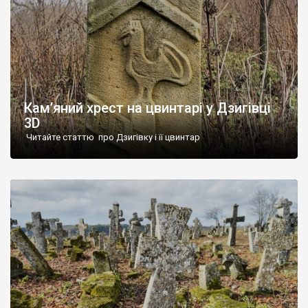
Кам’яний хрест на цвинтарі у Дзигівці
3D
Читайте статтю про Дзигівку і її цвинтар