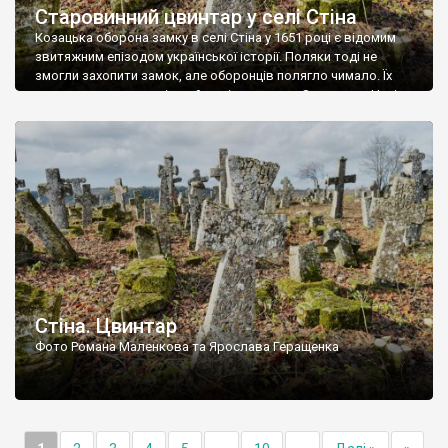
Старовинний цвинтар у селі Стіна
Козацька оборона замку в селі Стіна у 1651 році є відомим
звитяжним епізодом української історії. Поляки тоді не
змогли захопити замок, але оборонців полягло чимало. Їх
поховали на цвинтарі, який тоді називався Замковим. Нині на
місці замку церква із кам’яною огорожею, а цвинтар є. На
ньому чимало хрестів 19 століття, є такі, де епітафії стер […]
Стіна. Цвинтар
Фото Романа Маленкова та Ярослава Геращенка