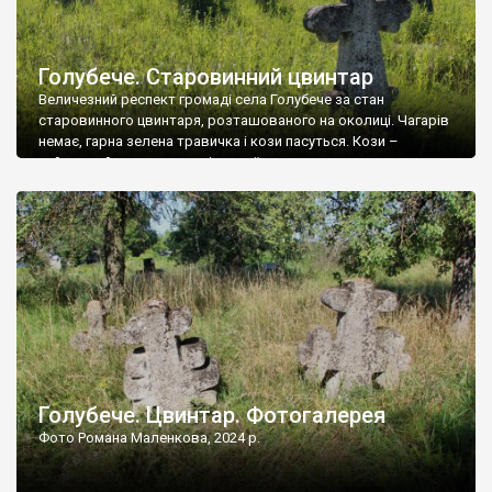
Голубече. Старовинний цвинтар
Величезний респект громаді села Голубече за стан
старовинного цвинтаря, розташованого на околиці. Чагарів
немає, гарна зелена травичка і кози пасуться. Кози –
найкращий регулятор шкідливої, для старих кладовищ,
рослинності. Навесні, коли паростки дерев вкриваються
бруньками, кози ті бруньки обгризають, бо то улюблений
делікатес. На цвинтарі у Голубечому ціла колекція
різноманітних форм хрестів. Село відносно невелике, […]
Голубече. Цвинтар. Фотогалерея
Фото Романа Маленкова, 2024 р.