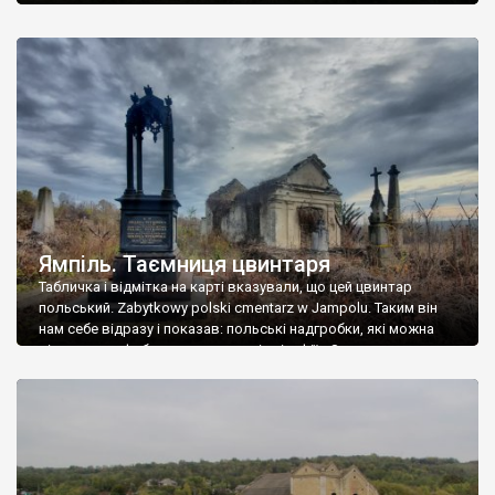
Ямпіль. Таємниця цвинтаря
Табличка і відмітка на карті вказували, що цей цвинтар
польський. Zabytkowy polski cmentarz w Jampolu. Таким він
нам себе відразу і показав: польські надгробки, які можна
віднести до фабричних, польські епітафії… Загалом цвинтар
виявився величезним – порахували площу у GoogleMaps –
виявилося більше семи гектарів. Перше враження про
абсолютну звичайність польського цвинтаря виявилося
оманливим – […]