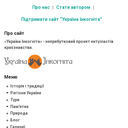
Про нас
Стати автором
Підтримати сайт “Україна Інкогніта”
Про сайт
«Україна Інкогніта» - неприбутковий проект ентузіастів
краєзнавства.
Меню
Історія і традиції
Регіони України
Тури
Пам'ятки
Природа
Блог
Галереї