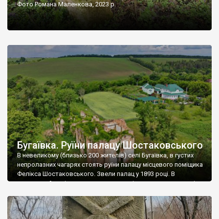
Фото Романа Маленкова, 2023 р.
Бугаївка. Руїни палацу Шостаковського
В невеликому (близько 200 жителів) селі Бугаївка, в густих
непролазних чагарях стоять руїни палацу місцевого поміщика
Фелікса Шостаковського. Звели палац у 1893 році. В
радянський період у ньому спочатку містилася школа, потім
клуб, ще пізніше – гуртожиток. У 60-х роках минулого
століття тут розмістили туберкульозну лікарню. Коли із
палацу виїхала лікарня – ми точно не […]