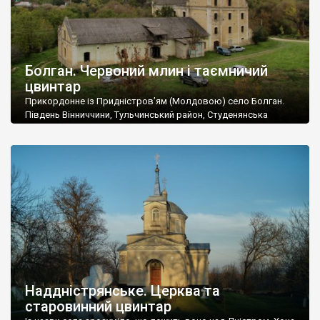
Болган. Червоний млин і таємничий
цвинтар
Прикордонне із Придністров’ям (Молдовою) село Болган.
Південь Вінниччини, Тульчинський район, Студенянська
громада. У селі мешкає близько тисячі осіб. Спочатку ми
дізналися, що у Болгані є величезний захаращений
старовинний цвинтар із кам’яними хрестами. Всі епітафії, які
збереглися, написані кирилицею, церковнослов’янською
мовою. За всіма традиційними ознаками – цвинтар
український. Хрести датуються 19 століттям. У 1924-1940
роках Болган […]
Наддністрянське. Церква та
старовинний цвинтар