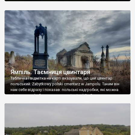
Ямпіль. Таємниця цвинтаря
Табличка і відмітка на карті вказували, що цей цвинтар
польський. Zabytkowy polski cmentarz w Jampolu. Таким він
нам себе відразу і показав: польські надгробки, які можна
віднести до фабричних, польські епітафії… Загалом цвинтар
виявився величезним – порахували площу у GoogleMaps –
виявилося більше семи гектарів. Перше враження про
абсолютну звичайність польського цвинтаря виявилося
оманливим – […]