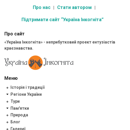
Про нас
Стати автором
Підтримати сайт “Україна Інкогніта”
Про сайт
«Україна Інкогніта» - неприбутковий проект ентузіастів
краєзнавства.
Меню
Історія і традиції
Регіони України
Тури
Пам'ятки
Природа
Блог
Галереї