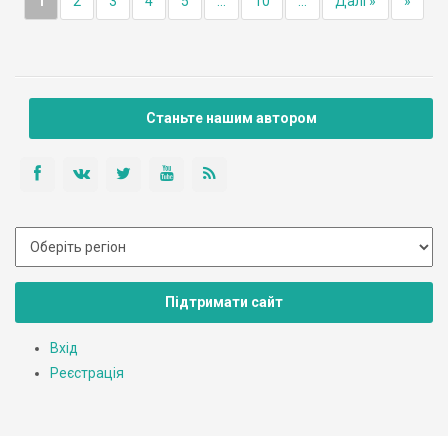
1
2
3
4
5
...
10
...
Далі »
»
Станьте нашим автором
Підтримати сайт
Вхід
Реєстрація