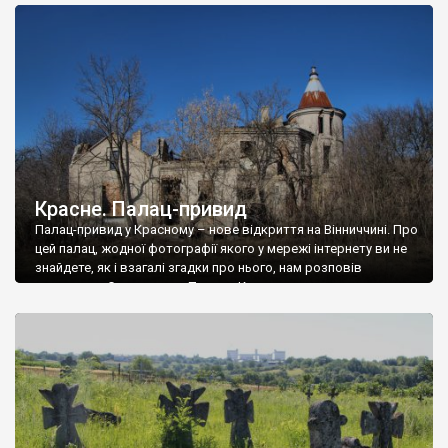
доглянутий, а в іншій суцільна руїна. Руїни палацу Тишкевичів у
Андрушівці, на Вінниччині. Такий стан […]
Красне. Палац-привид
Палац-привид у Красному – нове відкриття на Вінниччині. Про
цей палац, жодної фотографії якого у мережі інтернету ви не
знайдете, як і взагалі згадки про нього, нам розповів
мешканець Самгородка. Палац у Красному вразив не лише
станом руїни і чагарями, які його оточують, але і величчю
навіть у руїні. Можна уявно рекоструювати головний вхід із
[…]