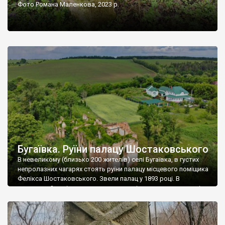
Фото Романа Маленкова, 2023 р.
Бугаївка. Руїни палацу Шостаковського
В невеликому (близько 200 жителів) селі Бугаївка, в густих
непролазних чагарях стоять руїни палацу місцевого поміщика
Фелікса Шостаковського. Звели палац у 1893 році. В
радянський період у ньому спочатку містилася школа, потім
клуб, ще пізніше – гуртожиток. У 60-х роках минулого
століття тут розмістили туберкульозну лікарню. Коли із
палацу виїхала лікарня – ми точно не […]