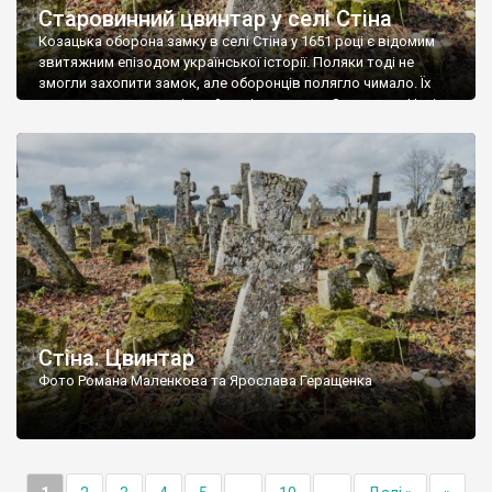
Старовинний цвинтар у селі Стіна
Козацька оборона замку в селі Стіна у 1651 році є відомим
звитяжним епізодом української історії. Поляки тоді не
змогли захопити замок, але оборонців полягло чимало. Їх
поховали на цвинтарі, який тоді називався Замковим. Нині на
місці замку церква із кам’яною огорожею, а цвинтар є. На
ньому чимало хрестів 19 століття, є такі, де епітафії стер […]
Стіна. Цвинтар
Фото Романа Маленкова та Ярослава Геращенка