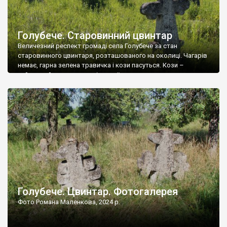
Голубече. Старовинний цвинтар
Величезний респект громаді села Голубече за стан
старовинного цвинтаря, розташованого на околиці. Чагарів
немає, гарна зелена травичка і кози пасуться. Кози –
найкращий регулятор шкідливої, для старих кладовищ,
рослинності. Навесні, коли паростки дерев вкриваються
бруньками, кози ті бруньки обгризають, бо то улюблений
делікатес. На цвинтарі у Голубечому ціла колекція
різноманітних форм хрестів. Село відносно невелике, […]
Голубече. Цвинтар. Фотогалерея
Фото Романа Маленкова, 2024 р.