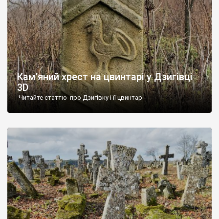
Кам’яний хрест на цвинтарі у Дзигівці
3D
Читайте статтю про Дзигівку і її цвинтар