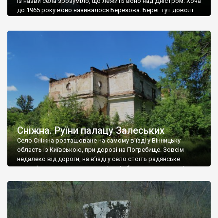
Із назви села зрозуміло, що лежить воно над Дністром. Хоча
до 1965 року воно називалося Березова. Берег тут доволі
високий і крутий, як і майже всюди на Поділлі, але є кілька
грунтових доріг, які збігають аж до самої води – цим
Наддністрянське відрізняється від більшості навколишніх
сіл. У селі є мурована Михайлівська церква. Точної дати […]
Сніжна. Руїни палацу Залеських
Село Сніжна розташоване на самому в’їзді у Вінницьку
область із Київською, при дорозі на Погребище. Зовсім
недалеко від дороги, на в’їзді у село стоїть радянське
рельєфне пано, яке показує жінку і яблуню, а трохи далі, десь
серед дерев, заховалися руїни палацу Залеських. З дороги їх
не видно, але видно дві стареньких колії у траві – […]