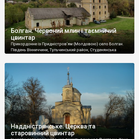
Болган. Червоний млин і таємничий
цвинтар
Прикордонне із Придністров’ям (Молдовою) село Болган.
Південь Вінниччини, Тульчинський район, Студенянська
громада. У селі мешкає близько тисячі осіб. Спочатку ми
дізналися, що у Болгані є величезний захаращений
старовинний цвинтар із кам’яними хрестами. Всі епітафії, які
збереглися, написані кирилицею, церковнослов’янською
мовою. За всіма традиційними ознаками – цвинтар
український. Хрести датуються 19 століттям. У 1924-1940
роках Болган […]
Наддністрянське. Церква та
старовинний цвинтар