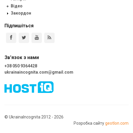
Відео
Закордон
Підпишіться
Зв'язок з нами
+38 050 9364428
ukrainaincognita.com@gmail.com
© UkrainaIncognita 2012 - 2026
Розробка сайту
geotlon.com