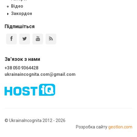
Відео
Закордон
Підпишіться
Зв'язок з нами
+38 050 9364428
ukrainaincognita.com@gmail.com
© UkrainaIncognita 2012 - 2026
Розробка сайту
geotlon.com