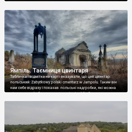
Ямпіль. Таємниця цвинтаря
Табличка і відмітка на карті вказували, що цей цвинтар
польський. Zabytkowy polski cmentarz w Jampolu. Таким він
нам себе відразу і показав: польські надгробки, які можна
віднести до фабричних, польські епітафії… Загалом цвинтар
виявився величезним – порахували площу у GoogleMaps –
виявилося більше семи гектарів. Перше враження про
абсолютну звичайність польського цвинтаря виявилося
оманливим – […]