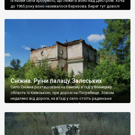
Із назви села зрозуміло, що лежить воно над Дністром. Хоча
до 1965 року воно називалося Березова. Берег тут доволі
високий і крутий, як і майже всюди на Поділлі, але є кілька
грунтових доріг, які збігають аж до самої води – цим
Наддністрянське відрізняється від більшості навколишніх
сіл. У селі є мурована Михайлівська церква. Точної дати […]
Сніжна. Руїни палацу Залеських
Село Сніжна розташоване на самому в’їзді у Вінницьку
область із Київською, при дорозі на Погребище. Зовсім
недалеко від дороги, на в’їзді у село стоїть радянське
рельєфне пано, яке показує жінку і яблуню, а трохи далі, десь
серед дерев, заховалися руїни палацу Залеських. З дороги їх
не видно, але видно дві стареньких колії у траві – […]