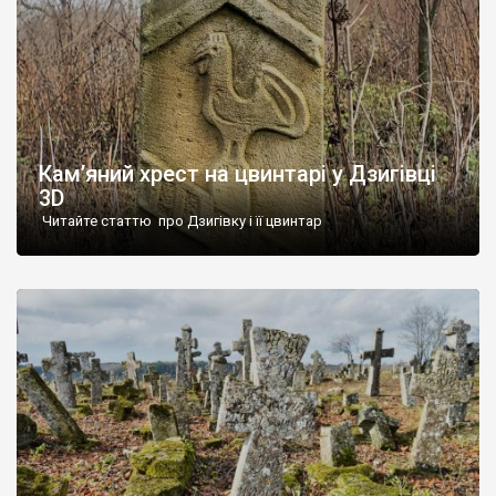
Кам’яний хрест на цвинтарі у Дзигівці
3D
Читайте статтю про Дзигівку і її цвинтар