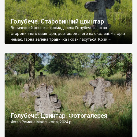
Голубече. Старовинний цвинтар
Величезний респект громаді села Голубече за стан
старовинного цвинтаря, розташованого на околиці. Чагарів
немає, гарна зелена травичка і кози пасуться. Кози –
найкращий регулятор шкідливої, для старих кладовищ,
рослинності. Навесні, коли паростки дерев вкриваються
бруньками, кози ті бруньки обгризають, бо то улюблений
делікатес. На цвинтарі у Голубечому ціла колекція
різноманітних форм хрестів. Село відносно невелике, […]
Голубече. Цвинтар. Фотогалерея
Фото Романа Маленкова, 2024 р.