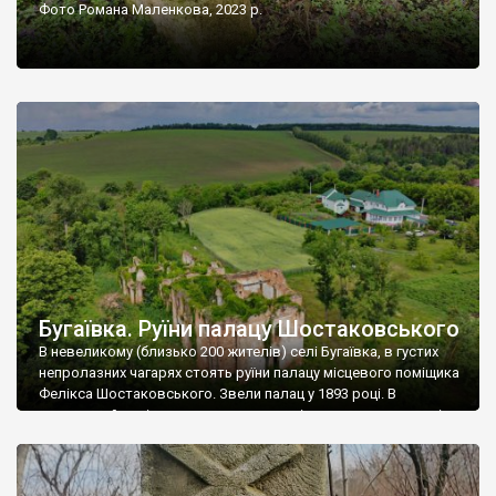
Фото Романа Маленкова, 2023 р.
Бугаївка. Руїни палацу Шостаковського
В невеликому (близько 200 жителів) селі Бугаївка, в густих
непролазних чагарях стоять руїни палацу місцевого поміщика
Фелікса Шостаковського. Звели палац у 1893 році. В
радянський період у ньому спочатку містилася школа, потім
клуб, ще пізніше – гуртожиток. У 60-х роках минулого
століття тут розмістили туберкульозну лікарню. Коли із
палацу виїхала лікарня – ми точно не […]