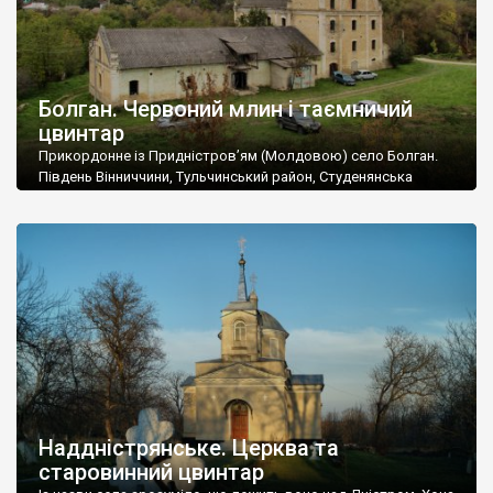
Болган. Червоний млин і таємничий
цвинтар
Прикордонне із Придністров’ям (Молдовою) село Болган.
Південь Вінниччини, Тульчинський район, Студенянська
громада. У селі мешкає близько тисячі осіб. Спочатку ми
дізналися, що у Болгані є величезний захаращений
старовинний цвинтар із кам’яними хрестами. Всі епітафії, які
збереглися, написані кирилицею, церковнослов’янською
мовою. За всіма традиційними ознаками – цвинтар
український. Хрести датуються 19 століттям. У 1924-1940
роках Болган […]
Наддністрянське. Церква та
старовинний цвинтар