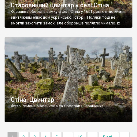
Старовинний цвинтар у селі Стіна
Козацька оборона замку в селі Стіна у 1651 році є відомим
звитяжним епізодом української історії. Поляки тоді не
змогли захопити замок, але оборонців полягло чимало. Їх
поховали на цвинтарі, який тоді називався Замковим. Нині на
місці замку церква із кам’яною огорожею, а цвинтар є. На
ньому чимало хрестів 19 століття, є такі, де епітафії стер […]
Стіна. Цвинтар
Фото Романа Маленкова та Ярослава Геращенка