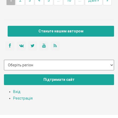
1
2
3
4
5
...
10
...
Далі »
»
Станьте нашим автором
Підтримати сайт
Вхід
Реєстрація