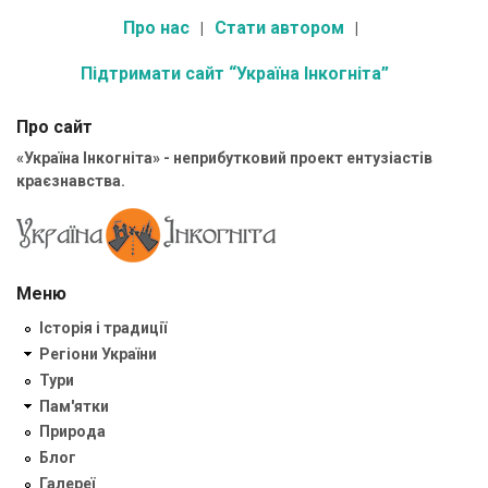
Про нас
Стати автором
Підтримати сайт “Україна Інкогніта”
Про сайт
«Україна Інкогніта» - неприбутковий проект ентузіастів
краєзнавства.
Меню
Історія і традиції
Регіони України
Тури
Пам'ятки
Природа
Блог
Галереї