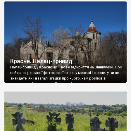
доглянутий, а в іншій суцільна руїна. Руїни палацу Тишкевичів у
Андрушівці, на Вінниччині. Такий стан […]
Красне. Палац-привид
Палац-привид у Красному – нове відкриття на Вінниччині. Про
цей палац, жодної фотографії якого у мережі інтернету ви не
знайдете, як і взагалі згадки про нього, нам розповів
мешканець Самгородка. Палац у Красному вразив не лише
станом руїни і чагарями, які його оточують, але і величчю
навіть у руїні. Можна уявно рекоструювати головний вхід із
[…]