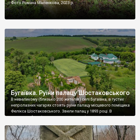
Фото Романа Маленкова, 2023 р.
Бугаївка. Руїни палацу Шостаковського
В невеликому (близько 200 жителів) селі Бугаївка, в густих
непролазних чагарях стоять руїни палацу місцевого поміщика
Фелікса Шостаковського. Звели палац у 1893 році. В
радянський період у ньому спочатку містилася школа, потім
клуб, ще пізніше – гуртожиток. У 60-х роках минулого
століття тут розмістили туберкульозну лікарню. Коли із
палацу виїхала лікарня – ми точно не […]