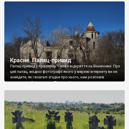
доглянутий, а в іншій суцільна руїна. Руїни палацу Тишкевичів у
Андрушівці, на Вінниччині. Такий стан […]
Красне. Палац-привид
Палац-привид у Красному – нове відкриття на Вінниччині. Про
цей палац, жодної фотографії якого у мережі інтернету ви не
знайдете, як і взагалі згадки про нього, нам розповів
мешканець Самгородка. Палац у Красному вразив не лише
станом руїни і чагарями, які його оточують, але і величчю
навіть у руїні. Можна уявно рекоструювати головний вхід із
[…]