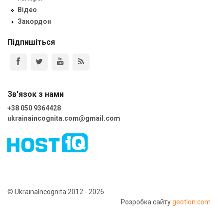
Відео
Закордон
Підпишіться
Зв'язок з нами
+38 050 9364428
ukrainaincognita.com@gmail.com
© UkrainaIncognita 2012 - 2026
Розробка сайту
geotlon.com