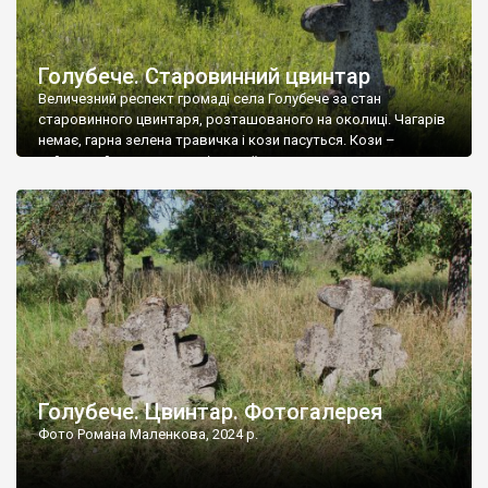
Голубече. Старовинний цвинтар
Величезний респект громаді села Голубече за стан
старовинного цвинтаря, розташованого на околиці. Чагарів
немає, гарна зелена травичка і кози пасуться. Кози –
найкращий регулятор шкідливої, для старих кладовищ,
рослинності. Навесні, коли паростки дерев вкриваються
бруньками, кози ті бруньки обгризають, бо то улюблений
делікатес. На цвинтарі у Голубечому ціла колекція
різноманітних форм хрестів. Село відносно невелике, […]
Голубече. Цвинтар. Фотогалерея
Фото Романа Маленкова, 2024 р.