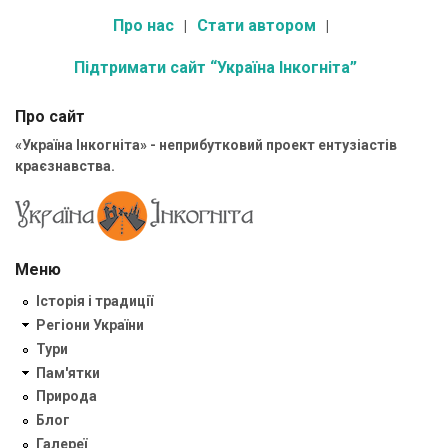
Про нас
Стати автором
Підтримати сайт “Україна Інкогніта”
Про сайт
«Україна Інкогніта» - неприбутковий проект ентузіастів
краєзнавства.
Меню
Історія і традиції
Регіони України
Тури
Пам'ятки
Природа
Блог
Галереї