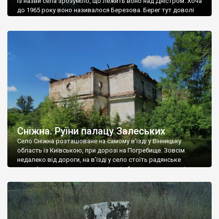
Із назви села зрозуміло, що лежить воно над Дністром. Хоча
до 1965 року воно називалося Березова. Берег тут доволі
високий і крутий, як і майже всюди на Поділлі, але є кілька
грунтових доріг, які збігають аж до самої води – цим
Наддністрянське відрізняється від більшості навколишніх
сіл. У селі є мурована Михайлівська церква. Точної дати […]
Сніжна. Руїни палацу Залеських
Село Сніжна розташоване на самому в’їзді у Вінницьку
область із Київською, при дорозі на Погребище. Зовсім
недалеко від дороги, на в’їзді у село стоїть радянське
рельєфне пано, яке показує жінку і яблуню, а трохи далі, десь
серед дерев, заховалися руїни палацу Залеських. З дороги їх
не видно, але видно дві стареньких колії у траві – […]