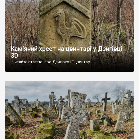
Кам’яний хрест на цвинтарі у Дзигівці
3D
Читайте статтю про Дзигівку і її цвинтар