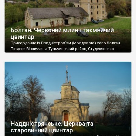
Болган. Червоний млин і таємничий
цвинтар
Прикордонне із Придністров’ям (Молдовою) село Болган.
Південь Вінниччини, Тульчинський район, Студенянська
громада. У селі мешкає близько тисячі осіб. Спочатку ми
дізналися, що у Болгані є величезний захаращений
старовинний цвинтар із кам’яними хрестами. Всі епітафії, які
збереглися, написані кирилицею, церковнослов’янською
мовою. За всіма традиційними ознаками – цвинтар
український. Хрести датуються 19 століттям. У 1924-1940
роках Болган […]
Наддністрянське. Церква та
старовинний цвинтар