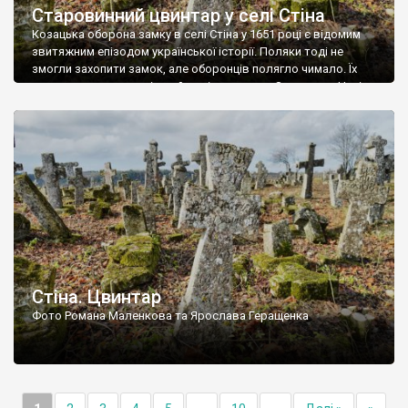
Старовинний цвинтар у селі Стіна
Козацька оборона замку в селі Стіна у 1651 році є відомим
звитяжним епізодом української історії. Поляки тоді не
змогли захопити замок, але оборонців полягло чимало. Їх
поховали на цвинтарі, який тоді називався Замковим. Нині на
місці замку церква із кам’яною огорожею, а цвинтар є. На
ньому чимало хрестів 19 століття, є такі, де епітафії стер […]
Стіна. Цвинтар
Фото Романа Маленкова та Ярослава Геращенка