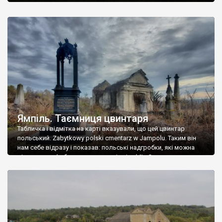
Ямпіль. Таємниця цвинтаря
Табличка і відмітка на карті вказували, що цей цвинтар
польський. Zabytkowy polski cmentarz w Jampolu. Таким він
нам себе відразу і показав: польські надгробки, які можна
віднести до фабричних, польські епітафії… Загалом цвинтар
виявився величезним – порахували площу у GoogleMaps –
виявилося більше семи гектарів. Перше враження про
абсолютну звичайність польського цвинтаря виявилося
оманливим – […]