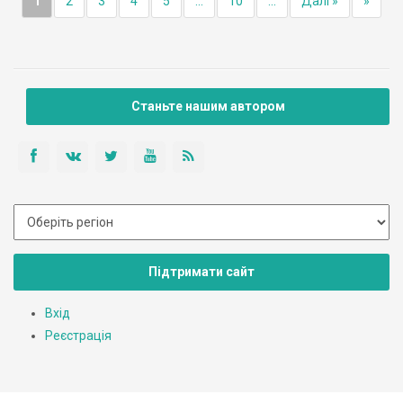
1
2
3
4
5
...
10
...
Далі »
»
Станьте нашим автором
Підтримати сайт
Вхід
Реєстрація