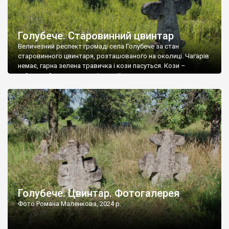
Голубече. Старовинний цвинтар
Величезний респект громаді села Голубече за стан
старовинного цвинтаря, розташованого на околиці. Чагарів
немає, гарна зелена травичка і кози пасуться. Кози –
найкращий регулятор шкідливої, для старих кладовищ,
рослинності. Навесні, коли паростки дерев вкриваються
бруньками, кози ті бруньки обгризають, бо то улюблений
делікатес. На цвинтарі у Голубечому ціла колекція
різноманітних форм хрестів. Село відносно невелике, […]
Голубече. Цвинтар. Фотогалерея
Фото Романа Маленкова, 2024 р.