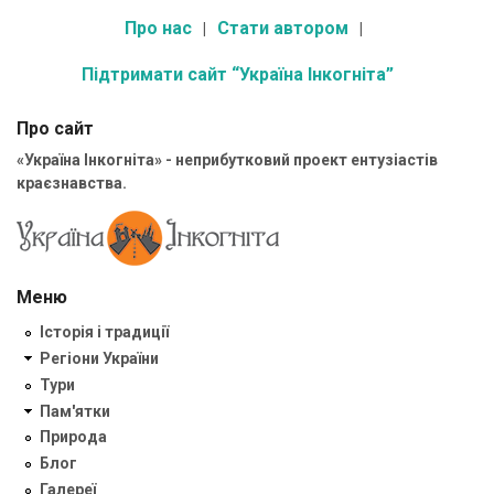
Про нас
Стати автором
Підтримати сайт “Україна Інкогніта”
Про сайт
«Україна Інкогніта» - неприбутковий проект ентузіастів
краєзнавства.
Меню
Історія і традиції
Регіони України
Тури
Пам'ятки
Природа
Блог
Галереї