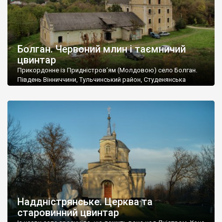
Болган. Червоний млин і таємничий
цвинтар
Прикордонне із Придністров’ям (Молдовою) село Болган.
Південь Вінниччини, Тульчинський район, Студенянська
громада. У селі мешкає близько тисячі осіб. Спочатку ми
дізналися, що у Болгані є величезний захаращений
старовинний цвинтар із кам’яними хрестами. Всі епітафії, які
збереглися, написані кирилицею, церковнослов’янською
мовою. За всіма традиційними ознаками – цвинтар
український. Хрести датуються 19 століттям. У 1924-1940
роках Болган […]
Наддністрянське. Церква та
старовинний цвинтар