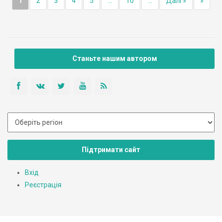
1
2
3
4
5
...
10
...
Далі »
»
Станьте нашим автором
Підтримати сайт
Вхід
Реєстрація