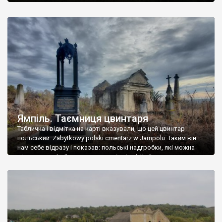
Ямпіль. Таємниця цвинтаря
Табличка і відмітка на карті вказували, що цей цвинтар
польський. Zabytkowy polski cmentarz w Jampolu. Таким він
нам себе відразу і показав: польські надгробки, які можна
віднести до фабричних, польські епітафії… Загалом цвинтар
виявився величезним – порахували площу у GoogleMaps –
виявилося більше семи гектарів. Перше враження про
абсолютну звичайність польського цвинтаря виявилося
оманливим – […]