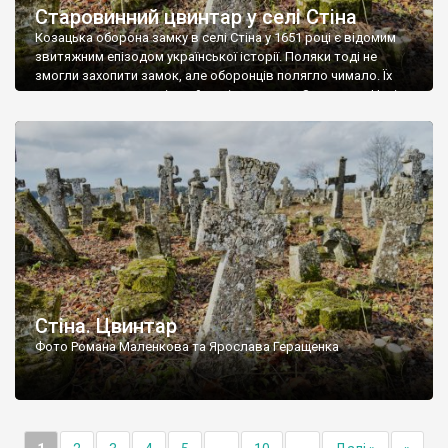
Старовинний цвинтар у селі Стіна
Козацька оборона замку в селі Стіна у 1651 році є відомим
звитяжним епізодом української історії. Поляки тоді не
змогли захопити замок, але оборонців полягло чимало. Їх
поховали на цвинтарі, який тоді називався Замковим. Нині на
місці замку церква із кам’яною огорожею, а цвинтар є. На
ньому чимало хрестів 19 століття, є такі, де епітафії стер […]
Стіна. Цвинтар
Фото Романа Маленкова та Ярослава Геращенка