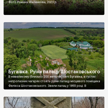
Фото Романа Маленкова, 2023 р.
Бугаївка. Руїни палацу Шостаковського
В невеликому (близько 200 жителів) селі Бугаївка, в густих
непролазних чагарях стоять руїни палацу місцевого поміщика
Фелікса Шостаковського. Звели палац у 1893 році. В
радянський період у ньому спочатку містилася школа, потім
клуб, ще пізніше – гуртожиток. У 60-х роках минулого
століття тут розмістили туберкульозну лікарню. Коли із
палацу виїхала лікарня – ми точно не […]