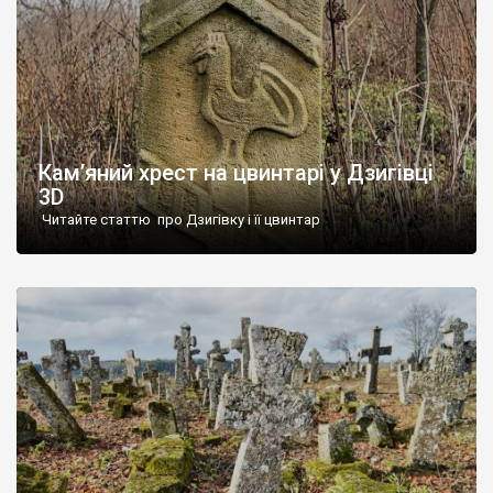
Кам’яний хрест на цвинтарі у Дзигівці
3D
Читайте статтю про Дзигівку і її цвинтар