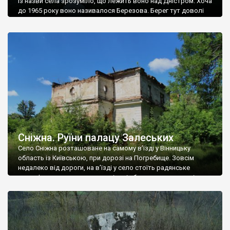
Із назви села зрозуміло, що лежить воно над Дністром. Хоча
до 1965 року воно називалося Березова. Берег тут доволі
високий і крутий, як і майже всюди на Поділлі, але є кілька
грунтових доріг, які збігають аж до самої води – цим
Наддністрянське відрізняється від більшості навколишніх
сіл. У селі є мурована Михайлівська церква. Точної дати […]
Сніжна. Руїни палацу Залеських
Село Сніжна розташоване на самому в’їзді у Вінницьку
область із Київською, при дорозі на Погребище. Зовсім
недалеко від дороги, на в’їзді у село стоїть радянське
рельєфне пано, яке показує жінку і яблуню, а трохи далі, десь
серед дерев, заховалися руїни палацу Залеських. З дороги їх
не видно, але видно дві стареньких колії у траві – […]