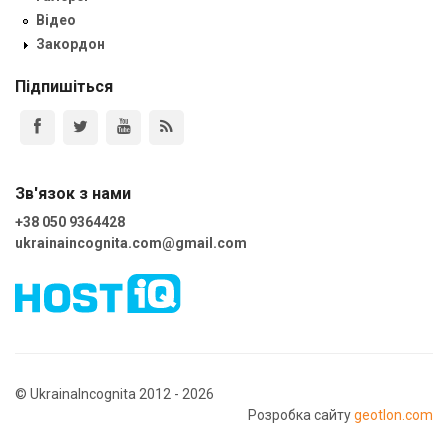
Відео
Закордон
Підпишіться
Зв'язок з нами
+38 050 9364428
ukrainaincognita.com@gmail.com
© UkrainaIncognita 2012 - 2026
Розробка сайту
geotlon.com