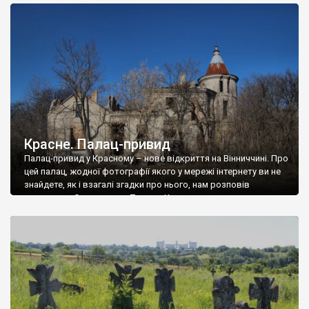
доглянутий, а в іншій суцільна руїна. Руїни палацу Тишкевичів у
Андрушівці, на Вінниччині. Такий стан […]
Красне. Палац-привид
Палац-привид у Красному – нове відкриття на Вінниччині. Про
цей палац, жодної фотографії якого у мережі інтернету ви не
знайдете, як і взагалі згадки про нього, нам розповів
мешканець Самгородка. Палац у Красному вразив не лише
станом руїни і чагарями, які його оточують, але і величчю
навіть у руїні. Можна уявно рекоструювати головний вхід із
[…]