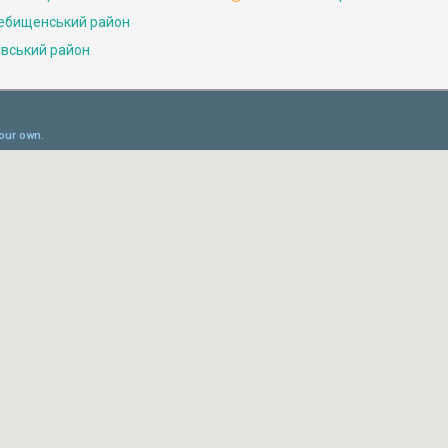
ебищенський район
івський район