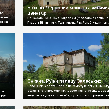
Болган. Червоний млин і таємничи
цвинтар
ар
им він
Прикордонне із Придністров’ям (Молдовою) село Бо
 можна
Південь Вінниччини, Тульчинський район, Студенянськ
цвинтар
громада. У селі мешкає близько тисячі осіб. Спочатку
Maps –
дізналися, що у Болгані є величезний захаращений
ро
старовинний цвинтар із кам’яними хрестами. Всі епітафі
лося
збереглися, написані кирилицею, церковнослов’янсь
мовою. За всіма традиційними ознаками – цвинтар
український. Хрести датуються 19 століттям. У 1924-1
роках Болган […]
Сніжна. Руїни палацу Залеських
Село Сніжна розташоване на самому в’їзді у Вінницьк
область із Київською, при дорозі на Погребище. Зовс
ом.
недалеко від дороги, на в’їзді у село стоїть радянське
 тут
рельєфне пано, яке показує жінку і яблуню, а трохи дал
, але є
десь серед дерев, заховалися руїни палацу Залеських.
и – цим