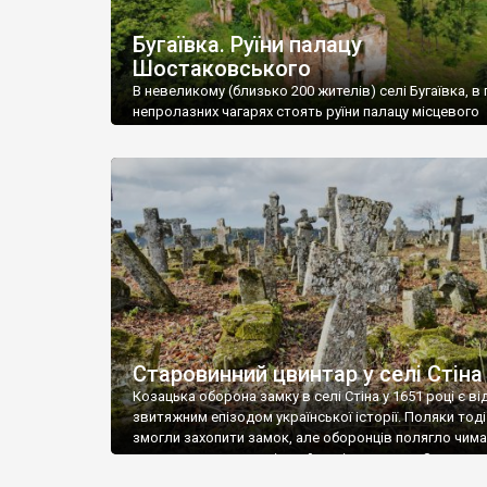
Бугаївка. Руїни палацу
Шостаковського
В невеликому (близько 200 жителів) селі Бугаївка, в 
непролазних чагарях стоять руїни палацу місцевого
поміщика Фелікса Шостаковського. Звели палац у 18
В радянський період у ньому спочатку містилася шк
потім клуб, ще пізніше – гуртожиток. У 60-х роках м
століття тут розмістили туберкульозну лікарню. Кол
палацу виїхала лікарня – ми точно не […]
Старовинний цвинтар у селі Стіна
Козацька оборона замку в селі Стіна у 1651 році є в
звитяжним епізодом української історії. Поляки тоді
змогли захопити замок, але оборонців полягло чимал
поховали на цвинтарі, який тоді називався Замковим
на місці замку церква із кам’яною огорожею, а цвинт