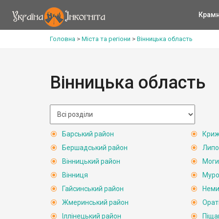
Крам
Головна
>
Міста та регіони
>
Вінницька область
Вінницька область
Барський район
Криж
Бершадський район
Липо
Вінницький район
Моги
Вінниця
Муро
Гайсинський район
Неми
Жмеринський район
Орат
Іллінецький район
Піща