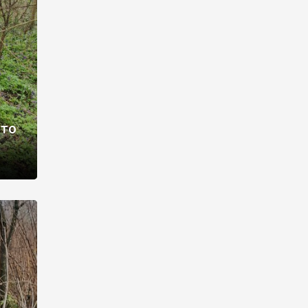
раві –
ото