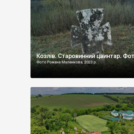
Наддністрянське відрізняється від більшості навко
сіл. У селі є мурована Михайлівська церква. Точної д
Козлів. Старовинний цвинтар. Фо
Фото Романа Маленкова, 2023 р.