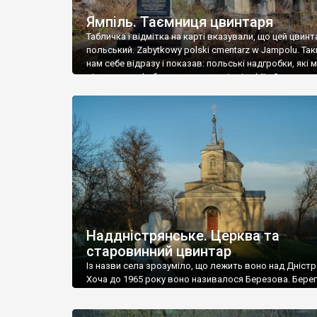
Ямпіль. Таємниця цвинтаря
Табличка і відмітка на карті вказували, що цей цвинт
польський. Zabytkowy polski cmentarz w Jampolu. Так
нам себе відразу і показав: польські надгробки, які
віднести до фабричних, польські епітафії… Загалом 
виявився величезним – порахували площу у Google
виявилося більше семи гектарів. Перше враження п
абсолютну звичайність польського цвинтаря вияви
оманливим – […]
Наддністрянське. Церква та
старовинний цвинтар
Із назви села зрозуміло, що лежить воно над Дністр
Хоча до 1965 року воно називалося Березова. Берег
доволі високий і крутий, як і майже всюди на Поділлі
кілька грунтових доріг, які збігають аж до самої вод