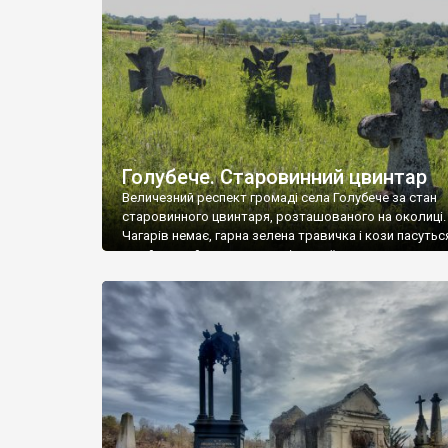
у Андрушівці, на Вінниччині. Такий стан […]
Голубече. Старовинний цвинтар
Величезний респект громаді села Голубече за стан
старовинного цвинтаря, розташованого на околиці.
Чагарів немає, гарна зелена травичка і кози пасутьс
– найкращий регулятор шкідливої, для старих клад
рослинності. Навесні, коли паростки дерев вкрива
бруньками, кози ті бруньки обгризають, бо то улюбл
делікатес. На цвинтарі у Голубечому ціла колекція
різноманітних форм хрестів. Село відносно невелике,