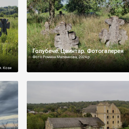
[…]
Голубече. Цвинтар. Фотогалерея
Фото Романа Маленкова, 2024 р.
я. Кози
овищ,
ються
ений
 […]