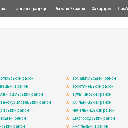
ниця
Історія і традиції
Регіони України
Закордон
Пам'
опільський район
Томашпільський район
вецький район
Тростянецький район
лів-Подільський район
Тульчинський район
ванокуриловецький район
Хмільницький район
рівський район
Чечельницький район
івський район
Шаргородський район
нський район
Ямпільський район