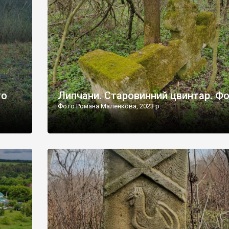
дороги їх не видно, але видно дві стареньких колії у т
лишніх
[…]
ати […]
то
Липчани. Старовинний цвинтар. Ф
Фото Романа Маленкова, 2023 р.