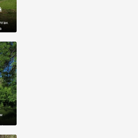
й
лган.
а
 ми
ї, які
кою
940
у
ім
і,
 З