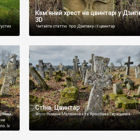
Кам’яний хрест на цвинтарі у Дзигі
3D
густих
Читайте статтю про Дзигівку і її цвинтар
93 році.
ола,
инулого
и із
Стіна. Цвинтар
ідомим
Фото Романа Маленкова та Ярослава Геращенка
 не
о. Їх
. Нині
ар є.