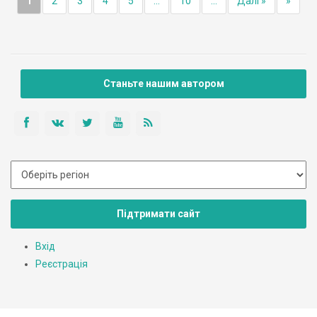
1
2
3
4
5
...
10
...
Далі »
»
Станьте нашим автором
Підтримати сайт
Вхід
Реєстрація