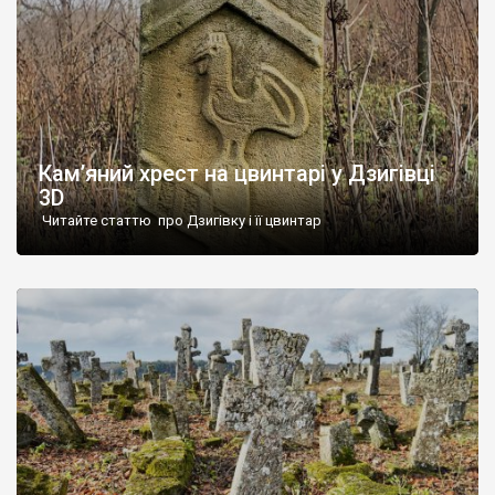
Кам’яний хрест на цвинтарі у Дзигівці
3D
Читайте статтю про Дзигівку і її цвинтар