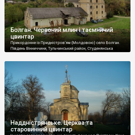
Болган. Червоний млин і таємничий
цвинтар
Прикордонне із Придністров’ям (Молдовою) село Болган.
Південь Вінниччини, Тульчинський район, Студенянська
громада. У селі мешкає близько тисячі осіб. Спочатку ми
дізналися, що у Болгані є величезний захаращений
старовинний цвинтар із кам’яними хрестами. Всі епітафії, які
збереглися, написані кирилицею, церковнослов’янською
мовою. За всіма традиційними ознаками – цвинтар
український. Хрести датуються 19 століттям. У 1924-1940
роках Болган […]
Наддністрянське. Церква та
старовинний цвинтар