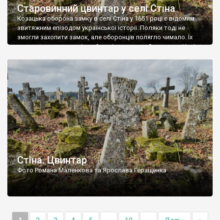
Старовинний цвинтар у селі Стіна
Козацька оборона замку в селі Стіна у 1651 році є відомим
звитяжним епізодом української історії. Поляки тоді не
змогли захопити замок, але оборонців полягло чимало. Їх
поховали на цвинтарі, який тоді називався Замковим. Нині на
місці замку церква із кам’яною огорожею, а цвинтар є. На
ньому чимало хрестів 19 століття, є такі, де епітафії стер […]
Стіна. Цвинтар
Фото Романа Маленкова та Ярослава Геращенка