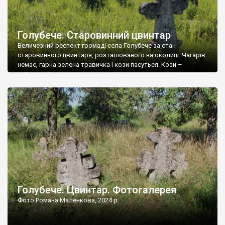
Голубече. Старовинний цвинтар
Величезний респект громаді села Голубече за стан
старовинного цвинтаря, розташованого на околиці. Чагарів
немає, гарна зелена травичка і кози пасуться. Кози –
найкращий регулятор шкідливої, для старих кладовищ,
рослинності. Навесні, коли паростки дерев вкриваються
бруньками, кози ті бруньки обгризають, бо то улюблений
делікатес. На цвинтарі у Голубечому ціла колекція
різноманітних форм хрестів. Село відносно невелике, […]
Голубече. Цвинтар. Фотогалерея
Фото Романа Маленкова, 2024 р.