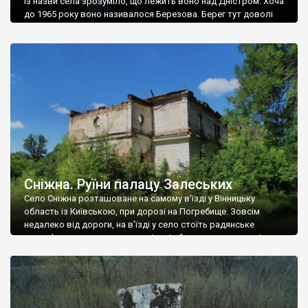
Із назви села зрозуміло, що лежить воно над Дністром. Хоча
до 1965 року воно називалося Березова. Берег тут доволі
високий і крутий, як і майже всюди на Поділлі, але є кілька
грунтових доріг, які збігають аж до самої води – цим
Наддністрянське відрізняється від більшості навколишніх
сіл. У селі є мурована Михайлівська церква. Точної дати […]
Сніжна. Руїни палацу Залеських
Село Сніжна розташоване на самому в’їзді у Вінницьку
область із Київською, при дорозі на Погребище. Зовсім
недалеко від дороги, на в’їзді у село стоїть радянське
рельєфне пано, яке показує жінку і яблуню, а трохи далі, десь
серед дерев, заховалися руїни палацу Залеських. З дороги їх
не видно, але видно дві стареньких колії у траві – […]