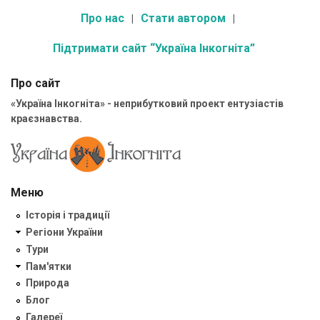
Про нас
Стати автором
Підтримати сайт “Україна Інкогніта”
Про сайт
«Україна Інкогніта» - неприбутковий проект ентузіастів
краєзнавства.
Меню
Історія і традиції
Регіони України
Тури
Пам'ятки
Природа
Блог
Галереї