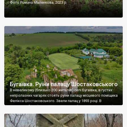
Фото Романа Маленкова, 2023 р.
Бугаївка. Руїни палацу Шостаковського
В невеликому (близько 200 жителів) селі Бугаївка, в густих
непролазних чагарях стоять руїни палацу місцевого поміщика
Фелікса Шостаковського. Звели палац у 1893 році. В
радянський період у ньому спочатку містилася школа, потім
клуб, ще пізніше – гуртожиток. У 60-х роках минулого
століття тут розмістили туберкульозну лікарню. Коли із
палацу виїхала лікарня – ми точно не […]