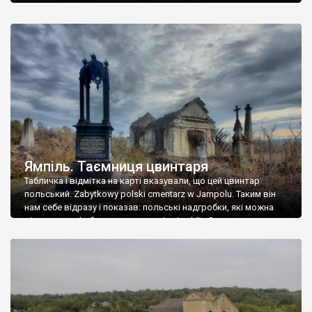
Ямпіль. Таємниця цвинтаря
Табличка і відмітка на карті вказували, що цей цвинтар
польський. Zabytkowy polski cmentarz w Jampolu. Таким він
нам себе відразу і показав: польські надгробки, які можна
віднести до фабричних, польські епітафії… Загалом цвинтар
виявився величезним – порахували площу у GoogleMaps –
виявилося більше семи гектарів. Перше враження про
абсолютну звичайність польського цвинтаря виявилося
оманливим – […]