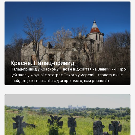
доглянутий, а в іншій суцільна руїна. Руїни палацу Тишкевичів у
Андрушівці, на Вінниччині. Такий стан […]
Красне. Палац-привид
Палац-привид у Красному – нове відкриття на Вінниччині. Про
цей палац, жодної фотографії якого у мережі інтернету ви не
знайдете, як і взагалі згадки про нього, нам розповів
мешканець Самгородка. Палац у Красному вразив не лише
станом руїни і чагарями, які його оточують, але і величчю
навіть у руїні. Можна уявно рекоструювати головний вхід із
[…]