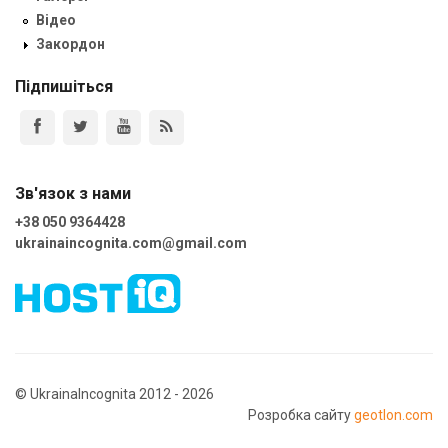
Відео
Закордон
Підпишіться
Зв'язок з нами
+38 050 9364428
ukrainaincognita.com@gmail.com
© UkrainaIncognita 2012 - 2026
Розробка сайту
geotlon.com