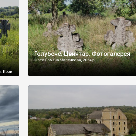
[…]
Голубече. Цвинтар. Фотогалерея
Фото Романа Маленкова, 2024 р.
я. Кози
овищ,
ються
ений
 […]