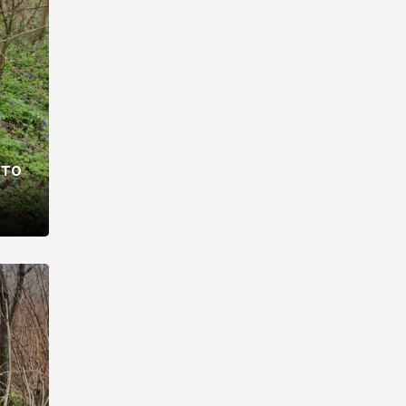
раві –
ото