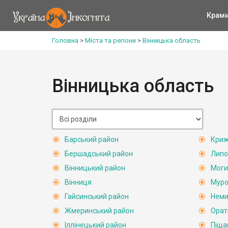
Крам
Головна
>
Міста та регіони
>
Вінницька область
Вінницька область
Барський район
Криж
Бершадський район
Липо
Вінницький район
Моги
Вінниця
Муро
Гайсинський район
Неми
Жмеринський район
Орат
Іллінецький район
Піща