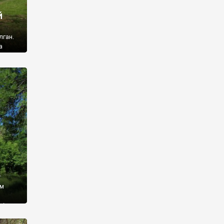
й
лган.
а
 ми
ї, які
кою
940
у
ім
і,
 З