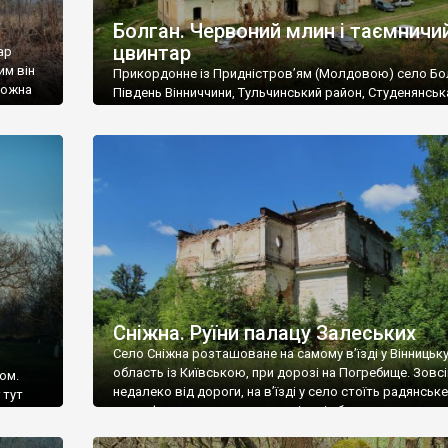
Болган. Червоний млин і таємничи
цвинтар
ар
им він
Прикордонне із Придністров’ям (Молдовою) село Бо
 можна
Південь Вінниччини, Тульчинський район, Студенянськ
цвинтар
громада. У селі мешкає близько тисячі осіб. Спочатку
Maps –
дізналися, що у Болгані є величезний захаращений
ро
старовинний цвинтар із кам’яними хрестами. Всі епітафі
лося
збереглися, написані кирилицею, церковнослов’янсь
мовою. За всіма традиційними ознаками – цвинтар
український. Хрести датуються 19 століттям. У 1924-1
роках Болган […]
Сніжна. Руїни палацу Залеських
Село Сніжна розташоване на самому в’їзді у Вінницьк
область із Київською, при дорозі на Погребище. Зовс
ом.
недалеко від дороги, на в’їзді у село стоїть радянське
 тут
рельєфне пано, яке показує жінку і яблуню, а трохи дал
, але є
десь серед дерев, заховалися руїни палацу Залеських.
и – цим