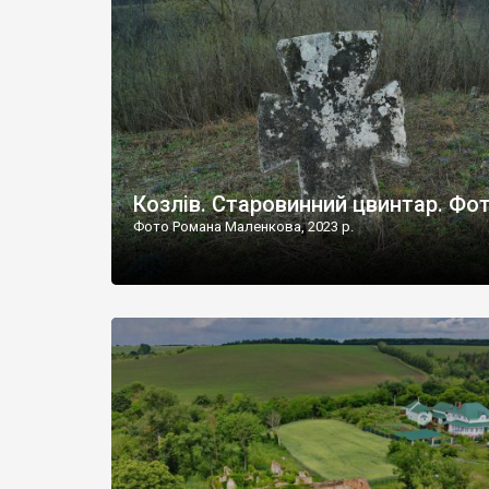
Наддністрянське відрізняється від більшості навко
сіл. У селі є мурована Михайлівська церква. Точної д
Козлів. Старовинний цвинтар. Фо
Фото Романа Маленкова, 2023 р.