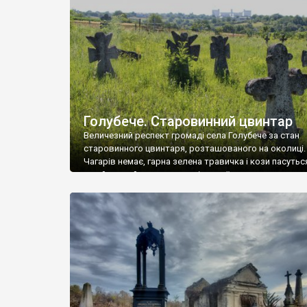
у Андрушівці, на Вінниччині. Такий стан […]
Голубече. Старовинний цвинтар
Величезний респект громаді села Голубече за стан
старовинного цвинтаря, розташованого на околиці.
Чагарів немає, гарна зелена травичка і кози пасутьс
– найкращий регулятор шкідливої, для старих клад
рослинності. Навесні, коли паростки дерев вкрива
бруньками, кози ті бруньки обгризають, бо то улюбл
делікатес. На цвинтарі у Голубечому ціла колекція
різноманітних форм хрестів. Село відносно невелике,