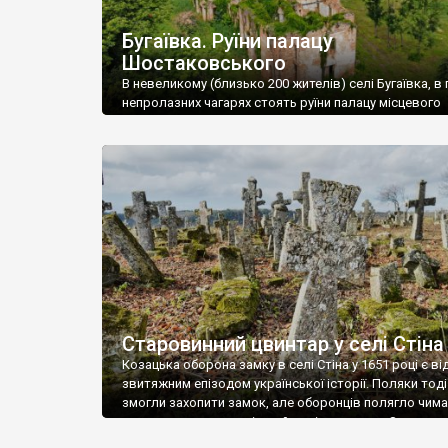
Бугаївка. Руїни палацу
Шостаковського
В невеликому (близько 200 жителів) селі Бугаївка, в 
непролазних чагарях стоять руїни палацу місцевого
поміщика Фелікса Шостаковського. Звели палац у 18
В радянський період у ньому спочатку містилася шк
потім клуб, ще пізніше – гуртожиток. У 60-х роках м
століття тут розмістили туберкульозну лікарню. Кол
палацу виїхала лікарня – ми точно не […]
Старовинний цвинтар у селі Стіна
Козацька оборона замку в селі Стіна у 1651 році є в
звитяжним епізодом української історії. Поляки тоді
змогли захопити замок, але оборонців полягло чимал
поховали на цвинтарі, який тоді називався Замковим
на місці замку церква із кам’яною огорожею, а цвинт