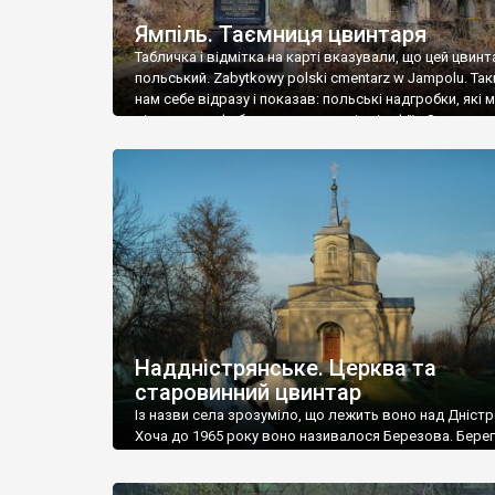
Ямпіль. Таємниця цвинтаря
Табличка і відмітка на карті вказували, що цей цвинт
польський. Zabytkowy polski cmentarz w Jampolu. Так
нам себе відразу і показав: польські надгробки, які
віднести до фабричних, польські епітафії… Загалом 
виявився величезним – порахували площу у Google
виявилося більше семи гектарів. Перше враження п
абсолютну звичайність польського цвинтаря вияви
оманливим – […]
Наддністрянське. Церква та
старовинний цвинтар
Із назви села зрозуміло, що лежить воно над Дністр
Хоча до 1965 року воно називалося Березова. Берег
доволі високий і крутий, як і майже всюди на Поділлі
кілька грунтових доріг, які збігають аж до самої вод