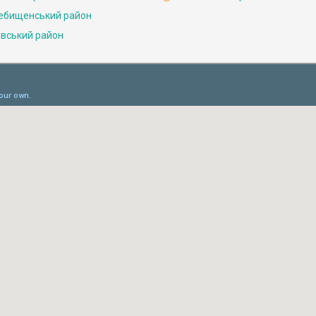
ебищенський район
івський район