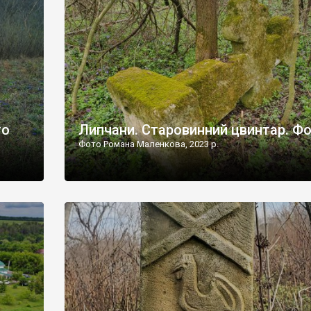
дороги їх не видно, але видно дві стареньких колії у т
лишніх
[…]
ати […]
то
Липчани. Старовинний цвинтар. Ф
Фото Романа Маленкова, 2023 р.