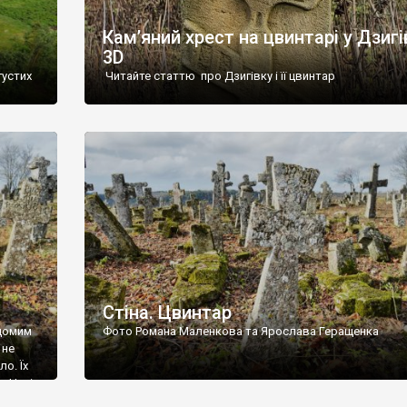
Кам’яний хрест на цвинтарі у Дзигі
3D
густих
Читайте статтю про Дзигівку і її цвинтар
93 році.
ола,
инулого
и із
Стіна. Цвинтар
ідомим
Фото Романа Маленкова та Ярослава Геращенка
 не
о. Їх
. Нині
ар є.