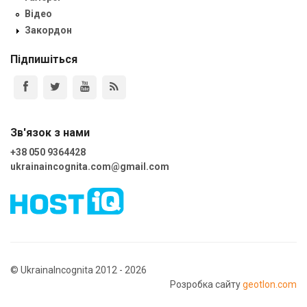
Відео
Закордон
Підпишіться
Зв'язок з нами
+38 050 9364428
ukrainaincognita.com@gmail.com
© UkrainaIncognita 2012 - 2026
Розробка сайту
geotlon.com