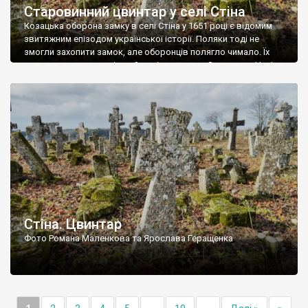
Старовинний цвинтар у селі Стіна
Козацька оборона замку в селі Стіна у 1651 році є відомим
звитяжним епізодом української історії. Поляки тоді не
змогли захопити замок, але оборонців полягло чимало. Їх
поховали на цвинтарі, який тоді називався Замковим. Нині на
місці замку церква із кам’яною огорожею, а цвинтар є. На
ньому чимало хрестів 19 століття, є такі, де епітафії стер […]
Стіна. Цвинтар
Фото Романа Маленкова та Ярослава Геращенка