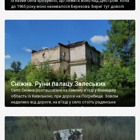
Із назви села зрозуміло, що лежить воно над Дністром. Хоча
до 1965 року воно називалося Березова. Берег тут доволі
високий і крутий, як і майже всюди на Поділлі, але є кілька
грунтових доріг, які збігають аж до самої води – цим
Наддністрянське відрізняється від більшості навколишніх
сіл. У селі є мурована Михайлівська церква. Точної дати […]
Сніжна. Руїни палацу Залеських
Село Сніжна розташоване на самому в’їзді у Вінницьку
область із Київською, при дорозі на Погребище. Зовсім
недалеко від дороги, на в’їзді у село стоїть радянське
рельєфне пано, яке показує жінку і яблуню, а трохи далі, десь
серед дерев, заховалися руїни палацу Залеських. З дороги їх
не видно, але видно дві стареньких колії у траві – […]