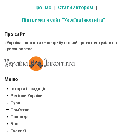
Про нас
Стати автором
Підтримати сайт “Україна Інкогніта”
Про сайт
«Україна Інкогніта» - неприбутковий проект ентузіастів
краєзнавства.
Меню
Історія і традиції
Регіони України
Тури
Пам'ятки
Природа
Блог
Галереї