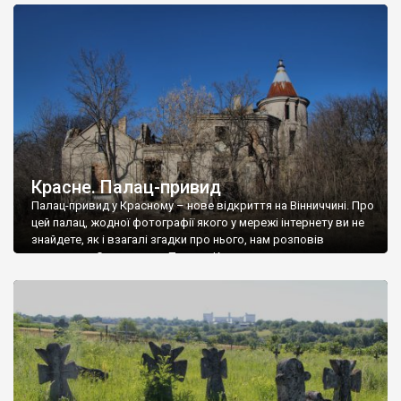
доглянутий, а в іншій суцільна руїна. Руїни палацу Тишкевичів у
Андрушівці, на Вінниччині. Такий стан […]
Красне. Палац-привид
Палац-привид у Красному – нове відкриття на Вінниччині. Про
цей палац, жодної фотографії якого у мережі інтернету ви не
знайдете, як і взагалі згадки про нього, нам розповів
мешканець Самгородка. Палац у Красному вразив не лише
станом руїни і чагарями, які його оточують, але і величчю
навіть у руїні. Можна уявно рекоструювати головний вхід із
[…]