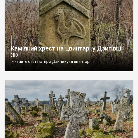
Кам’яний хрест на цвинтарі у Дзигівці
3D
Читайте статтю про Дзигівку і її цвинтар