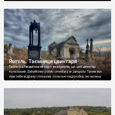
Ямпіль. Таємниця цвинтаря
Табличка і відмітка на карті вказували, що цей цвинтар
польський. Zabytkowy polski cmentarz w Jampolu. Таким він
нам себе відразу і показав: польські надгробки, які можна
віднести до фабричних, польські епітафії… Загалом цвинтар
виявився величезним – порахували площу у GoogleMaps –
виявилося більше семи гектарів. Перше враження про
абсолютну звичайність польського цвинтаря виявилося
оманливим – […]