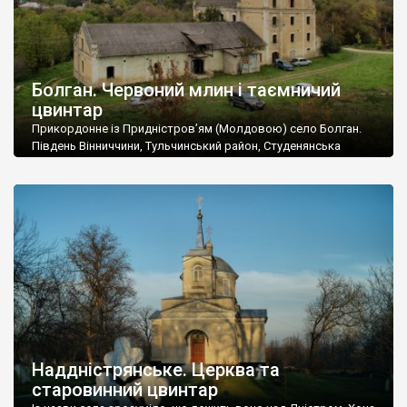
Болган. Червоний млин і таємничий
цвинтар
Прикордонне із Придністров’ям (Молдовою) село Болган.
Південь Вінниччини, Тульчинський район, Студенянська
громада. У селі мешкає близько тисячі осіб. Спочатку ми
дізналися, що у Болгані є величезний захаращений
старовинний цвинтар із кам’яними хрестами. Всі епітафії, які
збереглися, написані кирилицею, церковнослов’янською
мовою. За всіма традиційними ознаками – цвинтар
український. Хрести датуються 19 століттям. У 1924-1940
роках Болган […]
Наддністрянське. Церква та
старовинний цвинтар