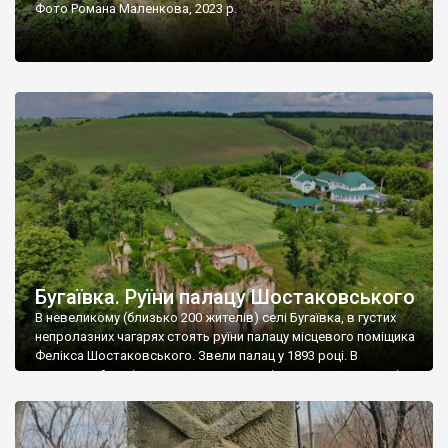
Фото Романа Маленкова, 2023 р.
Бугаївка. Руїни палацу Шостаковського
В невеликому (близько 200 жителів) селі Бугаївка, в густих
непролазних чагарях стоять руїни палацу місцевого поміщика
Фелікса Шостаковського. Звели палац у 1893 році. В
радянський період у ньому спочатку містилася школа, потім
клуб, ще пізніше – гуртожиток. У 60-х роках минулого
століття тут розмістили туберкульозну лікарню. Коли із
палацу виїхала лікарня – ми точно не […]