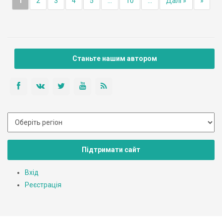
1
2
3
4
5
...
10
...
Далі »
»
Станьте нашим автором
Підтримати сайт
Вхід
Реєстрація