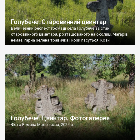
Голубече. Старовинний цвинтар
Величезний респект громаді села Голубече за стан
старовинного цвинтаря, розташованого на околиці. Чагарів
немає, гарна зелена травичка і кози пасуться. Кози –
найкращий регулятор шкідливої, для старих кладовищ,
рослинності. Навесні, коли паростки дерев вкриваються
бруньками, кози ті бруньки обгризають, бо то улюблений
делікатес. На цвинтарі у Голубечому ціла колекція
різноманітних форм хрестів. Село відносно невелике, […]
Голубече. Цвинтар. Фотогалерея
Фото Романа Маленкова, 2024 р.