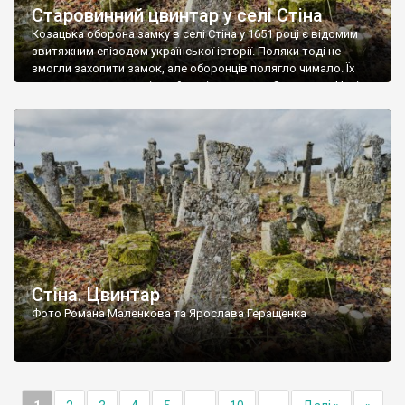
Старовинний цвинтар у селі Стіна
Козацька оборона замку в селі Стіна у 1651 році є відомим
звитяжним епізодом української історії. Поляки тоді не
змогли захопити замок, але оборонців полягло чимало. Їх
поховали на цвинтарі, який тоді називався Замковим. Нині на
місці замку церква із кам’яною огорожею, а цвинтар є. На
ньому чимало хрестів 19 століття, є такі, де епітафії стер […]
Стіна. Цвинтар
Фото Романа Маленкова та Ярослава Геращенка