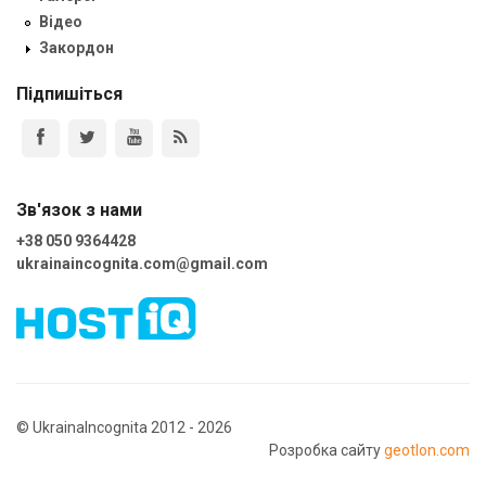
Відео
Закордон
Підпишіться
Зв'язок з нами
+38 050 9364428
ukrainaincognita.com@gmail.com
© UkrainaIncognita 2012 - 2026
Розробка сайту
geotlon.com