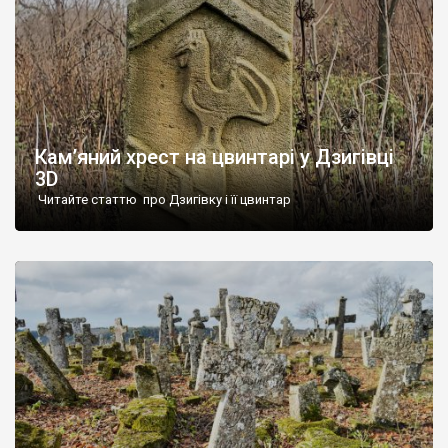
Кам’яний хрест на цвинтарі у Дзигівці
3D
Читайте статтю про Дзигівку і її цвинтар