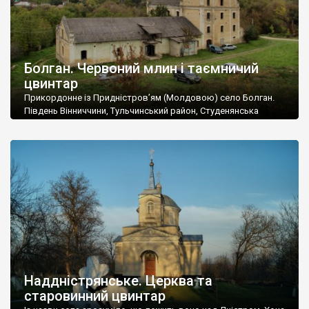
Болган. Червоний млин і таємничий
цвинтар
Прикордонне із Придністров’ям (Молдовою) село Болган.
Південь Вінниччини, Тульчинський район, Студенянська
громада. У селі мешкає близько тисячі осіб. Спочатку ми
дізналися, що у Болгані є величезний захаращений
старовинний цвинтар із кам’яними хрестами. Всі епітафії, які
збереглися, написані кирилицею, церковнослов’янською
мовою. За всіма традиційними ознаками – цвинтар
український. Хрести датуються 19 століттям. У 1924-1940
роках Болган […]
Наддністрянське. Церква та
старовинний цвинтар