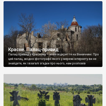
доглянутий, а в іншій суцільна руїна. Руїни палацу Тишкевичів у
Андрушівці, на Вінниччині. Такий стан […]
Красне. Палац-привид
Палац-привид у Красному – нове відкриття на Вінниччині. Про
цей палац, жодної фотографії якого у мережі інтернету ви не
знайдете, як і взагалі згадки про нього, нам розповів
мешканець Самгородка. Палац у Красному вразив не лише
станом руїни і чагарями, які його оточують, але і величчю
навіть у руїні. Можна уявно рекоструювати головний вхід із
[…]