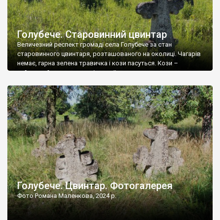
Голубече. Старовинний цвинтар
Величезний респект громаді села Голубече за стан
старовинного цвинтаря, розташованого на околиці. Чагарів
немає, гарна зелена травичка і кози пасуться. Кози –
найкращий регулятор шкідливої, для старих кладовищ,
рослинності. Навесні, коли паростки дерев вкриваються
бруньками, кози ті бруньки обгризають, бо то улюблений
делікатес. На цвинтарі у Голубечому ціла колекція
різноманітних форм хрестів. Село відносно невелике, […]
Голубече. Цвинтар. Фотогалерея
Фото Романа Маленкова, 2024 р.