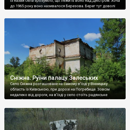
Із назви села зрозуміло, що лежить воно над Дністром. Хоча
до 1965 року воно називалося Березова. Берег тут доволі
високий і крутий, як і майже всюди на Поділлі, але є кілька
грунтових доріг, які збігають аж до самої води – цим
Наддністрянське відрізняється від більшості навколишніх
сіл. У селі є мурована Михайлівська церква. Точної дати […]
Сніжна. Руїни палацу Залеських
Село Сніжна розташоване на самому в’їзді у Вінницьку
область із Київською, при дорозі на Погребище. Зовсім
недалеко від дороги, на в’їзді у село стоїть радянське
рельєфне пано, яке показує жінку і яблуню, а трохи далі, десь
серед дерев, заховалися руїни палацу Залеських. З дороги їх
не видно, але видно дві стареньких колії у траві – […]