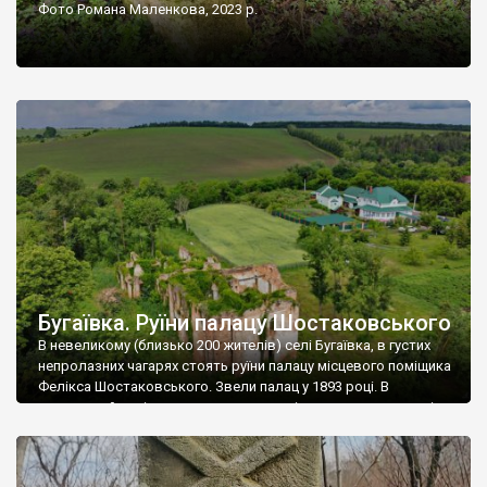
Фото Романа Маленкова, 2023 р.
Бугаївка. Руїни палацу Шостаковського
В невеликому (близько 200 жителів) селі Бугаївка, в густих
непролазних чагарях стоять руїни палацу місцевого поміщика
Фелікса Шостаковського. Звели палац у 1893 році. В
радянський період у ньому спочатку містилася школа, потім
клуб, ще пізніше – гуртожиток. У 60-х роках минулого
століття тут розмістили туберкульозну лікарню. Коли із
палацу виїхала лікарня – ми точно не […]