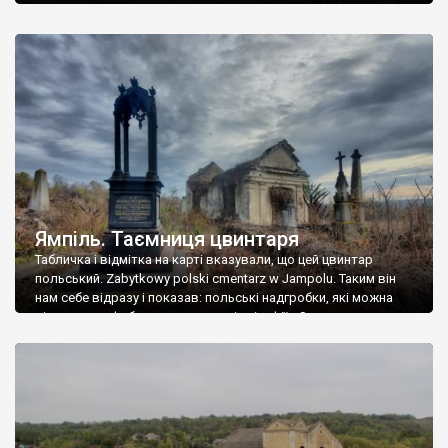
Ямпіль. Таємниця цвинтаря
Табличка і відмітка на карті вказували, що цей цвинтар
польський. Zabytkowy polski cmentarz w Jampolu. Таким він
нам себе відразу і показав: польські надгробки, які можна
віднести до фабричних, польські епітафії… Загалом цвинтар
виявився величезним – порахували площу у GoogleMaps –
виявилося більше семи гектарів. Перше враження про
абсолютну звичайність польського цвинтаря виявилося
оманливим – […]