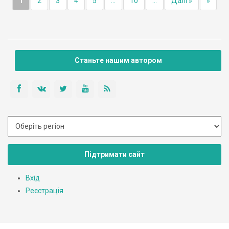
1
2
3
4
5
...
10
...
Далі »
»
Станьте нашим автором
Підтримати сайт
Вхід
Реєстрація