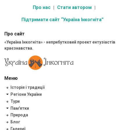
Про нас
Стати автором
Підтримати сайт “Україна Інкогніта”
Про сайт
«Україна Інкогніта» - неприбутковий проект ентузіастів
краєзнавства.
Меню
Історія і традиції
Регіони України
Тури
Пам'ятки
Природа
Блог
Галереї