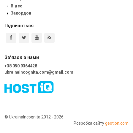
Відео
Закордон
Підпишіться
Зв'язок з нами
+38 050 9364428
ukrainaincognita.com@gmail.com
© UkrainaIncognita 2012 - 2026
Розробка сайту
geotlon.com