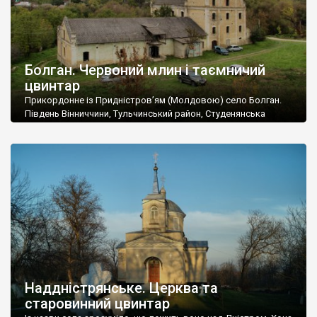
Болган. Червоний млин і таємничий
цвинтар
Прикордонне із Придністров’ям (Молдовою) село Болган.
Південь Вінниччини, Тульчинський район, Студенянська
громада. У селі мешкає близько тисячі осіб. Спочатку ми
дізналися, що у Болгані є величезний захаращений
старовинний цвинтар із кам’яними хрестами. Всі епітафії, які
збереглися, написані кирилицею, церковнослов’янською
мовою. За всіма традиційними ознаками – цвинтар
український. Хрести датуються 19 століттям. У 1924-1940
роках Болган […]
Наддністрянське. Церква та
старовинний цвинтар