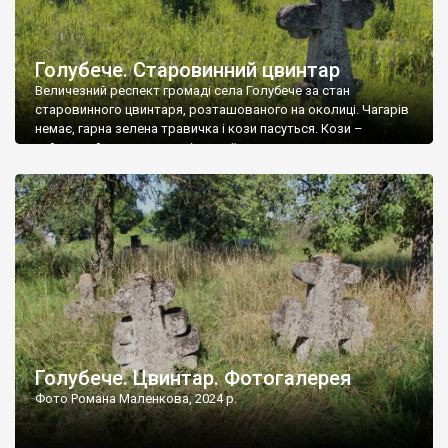
Голубече. Старовинний цвинтар
Величезний респект громаді села Голубече за стан
старовинного цвинтаря, розташованого на околиці. Чагарів
немає, гарна зелена травичка і кози пасуться. Кози –
найкращий регулятор шкідливої, для старих кладовищ,
рослинності. Навесні, коли паростки дерев вкриваються
бруньками, кози ті бруньки обгризають, бо то улюблений
делікатес. На цвинтарі у Голубечому ціла колекція
різноманітних форм хрестів. Село відносно невелике, […]
Голубече. Цвинтар. Фотогалерея
Фото Романа Маленкова, 2024 р.