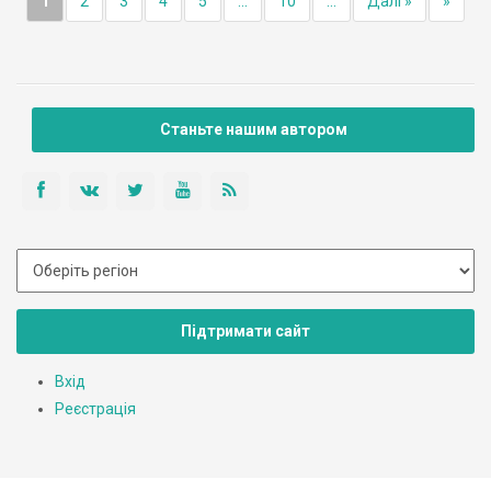
1
2
3
4
5
...
10
...
Далі »
»
Станьте нашим автором
Підтримати сайт
Вхід
Реєстрація