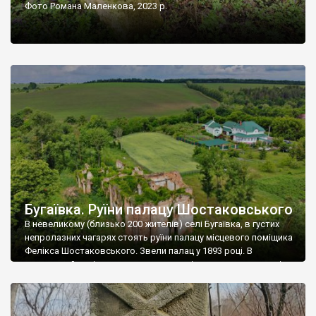
Фото Романа Маленкова, 2023 р.
Бугаївка. Руїни палацу Шостаковського
В невеликому (близько 200 жителів) селі Бугаївка, в густих
непролазних чагарях стоять руїни палацу місцевого поміщика
Фелікса Шостаковського. Звели палац у 1893 році. В
радянський період у ньому спочатку містилася школа, потім
клуб, ще пізніше – гуртожиток. У 60-х роках минулого
століття тут розмістили туберкульозну лікарню. Коли із
палацу виїхала лікарня – ми точно не […]