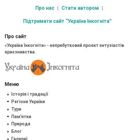
Про нас
Стати автором
Підтримати сайт “Україна Інкогніта”
Про сайт
«Україна Інкогніта» - неприбутковий проект ентузіастів
краєзнавства.
Меню
Історія і традиції
Регіони України
Тури
Пам'ятки
Природа
Блог
Галереї