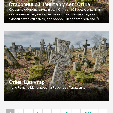
Старовинний цвинтар у селі Стіна
Козацька оборона замку в селі Стіна у 1651 році є відомим
звитяжним епізодом української історії. Поляки тоді не
змогли захопити замок, але оборонців полягло чимало. Їх
поховали на цвинтарі, який тоді називався Замковим. Нині на
місці замку церква із кам’яною огорожею, а цвинтар є. На
ньому чимало хрестів 19 століття, є такі, де епітафії стер […]
Стіна. Цвинтар
Фото Романа Маленкова та Ярослава Геращенка