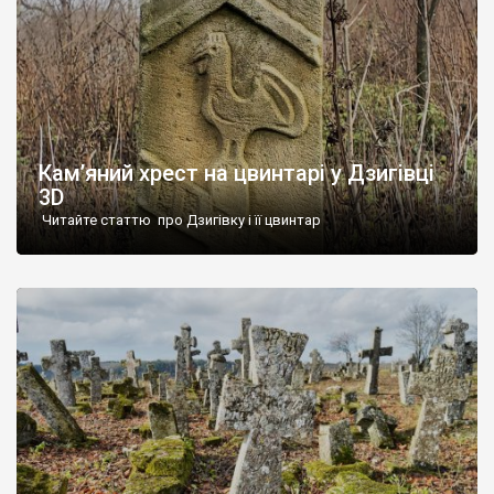
Кам’яний хрест на цвинтарі у Дзигівці
3D
Читайте статтю про Дзигівку і її цвинтар