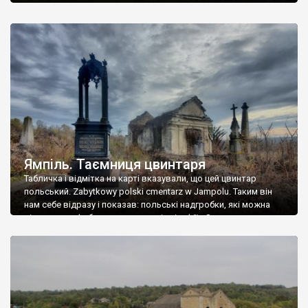
Ямпіль. Таємниця цвинтаря
Табличка і відмітка на карті вказували, що цей цвинтар
польський. Zabytkowy polski cmentarz w Jampolu. Таким він
нам себе відразу і показав: польські надгробки, які можна
віднести до фабричних, польські епітафії… Загалом цвинтар
виявився величезним – порахували площу у GoogleMaps –
виявилося більше семи гектарів. Перше враження про
абсолютну звичайність польського цвинтаря виявилося
оманливим – […]