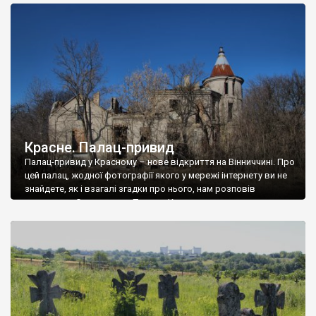
доглянутий, а в іншій суцільна руїна. Руїни палацу Тишкевичів у
Андрушівці, на Вінниччині. Такий стан […]
Красне. Палац-привид
Палац-привид у Красному – нове відкриття на Вінниччині. Про
цей палац, жодної фотографії якого у мережі інтернету ви не
знайдете, як і взагалі згадки про нього, нам розповів
мешканець Самгородка. Палац у Красному вразив не лише
станом руїни і чагарями, які його оточують, але і величчю
навіть у руїні. Можна уявно рекоструювати головний вхід із
[…]