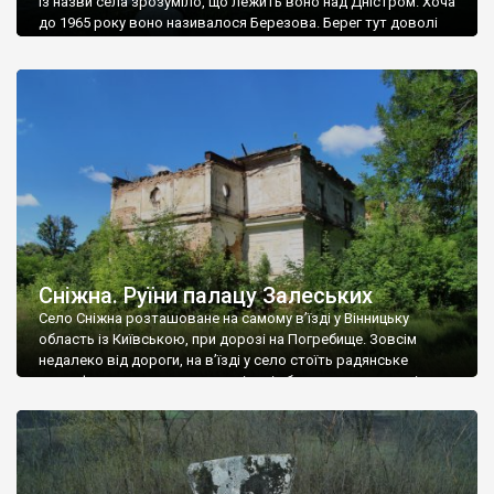
Із назви села зрозуміло, що лежить воно над Дністром. Хоча
до 1965 року воно називалося Березова. Берег тут доволі
високий і крутий, як і майже всюди на Поділлі, але є кілька
грунтових доріг, які збігають аж до самої води – цим
Наддністрянське відрізняється від більшості навколишніх
сіл. У селі є мурована Михайлівська церква. Точної дати […]
Сніжна. Руїни палацу Залеських
Село Сніжна розташоване на самому в’їзді у Вінницьку
область із Київською, при дорозі на Погребище. Зовсім
недалеко від дороги, на в’їзді у село стоїть радянське
рельєфне пано, яке показує жінку і яблуню, а трохи далі, десь
серед дерев, заховалися руїни палацу Залеських. З дороги їх
не видно, але видно дві стареньких колії у траві – […]